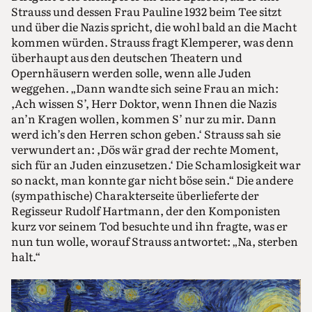
Strauss und dessen Frau Pauline 1932 beim Tee sitzt
und über die Nazis spricht, die wohl bald an die Macht
kommen würden. Strauss fragt Klemperer, was denn
überhaupt aus den deutschen Theatern und
Opernhäusern werden solle, wenn alle Juden
weggehen. „Dann wandte sich seine Frau an mich:
,Ach wissen S’, Herr Doktor, wenn Ihnen die Nazis
an’n Kragen wollen, kommen S’ nur zu mir. Dann
werd ich’s den Herren schon geben.‘ Strauss sah sie
verwundert an: ,Dös wär grad der rechte Moment,
sich für an Juden einzusetzen.‘ Die Schamlosigkeit war
so nackt, man konnte gar nicht böse sein.“ Die andere
(sympathische) Charakterseite überlieferte der
Regisseur Rudolf Hartmann, der den Komponisten
kurz vor seinem Tod besuchte und ihn fragte, was er
nun tun wolle, worauf Strauss antwortet: „Na, sterben
halt.“