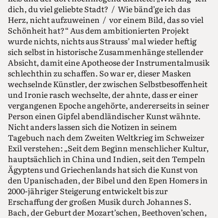
dich, du viel geliebte Stadt? / Wie bänd’ge ich das
Herz, nicht aufzuweinen / vor einem Bild, das so viel
Schönheit hat?“ Aus dem ambitionierten Projekt
wurde nichts, nichts aus Strauss’ mal wieder heftig
sich selbst in historische Zusammenhänge stellender
Absicht, damit eine Apotheose der Instrumentalmusik
schlechthin zu schaffen. So war er, dieser Masken
wechselnde Künstler, der zwischen Selbstbesoffenheit
und Ironie rasch wechselte, der ahnte, dass er einer
vergangenen Epoche angehörte, andererseits in seiner
Person einen Gipfel abendländischer Kunst wähnte.
Nicht anders lassen sich die Notizen in seinem
Tagebuch nach dem Zweiten Weltkrieg im Schweizer
Exil verstehen: „Seit dem Beginn menschlicher Kultur,
hauptsächlich in China und Indien, seit den Tempeln
Ägyptens und Griechenlands hat sich die Kunst von
den Upanischaden, der Bibel und den Epen Homers in
2000-jähriger Steigerung entwickelt bis zur
Erschaffung der großen Musik durch Johannes S.
Bach, der Geburt der Mozart’schen, Beethoven’schen,