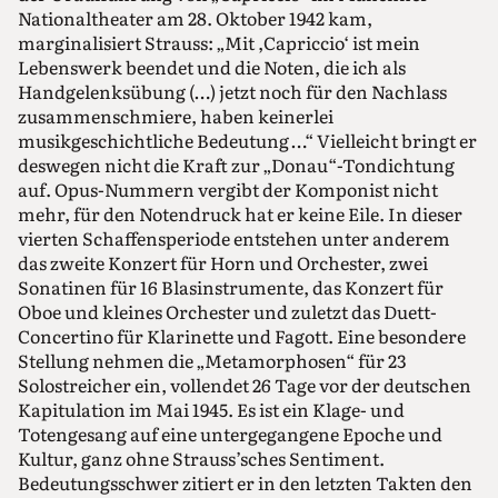
Nationaltheater am 28. Oktober 1942 kam,
marginalisiert Strauss: „Mit ,Capriccio‘ ist mein
Lebenswerk beendet und die Noten, die ich als
Handgelenksübung (…) jetzt noch für den Nachlass
zusammenschmiere, haben keinerlei
musikgeschichtliche Bedeutung …“ Vielleicht bringt er
deswegen nicht die Kraft zur „Donau“-Tondichtung
auf. Opus-Nummern vergibt der Komponist nicht
mehr, für den Notendruck hat er keine Eile. In dieser
vierten Schaffensperiode entstehen unter anderem
das zweite Konzert für Horn und Orchester, zwei
Sonatinen für 16 Blasinstrumente, das Konzert für
Oboe und kleines Orchester und zuletzt das Duett-
Concertino für Klarinette und Fagott. Eine besondere
Stellung nehmen die „Metamorphosen“ für 23
Solostreicher ein, vollendet 26 Tage vor der deutschen
Kapitulation im Mai 1945. Es ist ein Klage- und
Totengesang auf eine untergegangene Epoche und
Kultur, ganz ohne Strauss’sches Sentiment.
Bedeutungsschwer zitiert er in den letzten Takten den