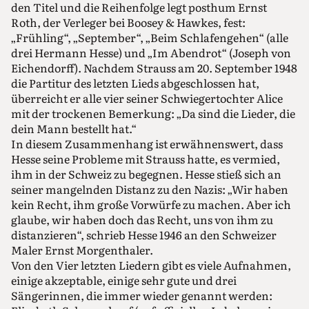
den Titel und die Reihenfolge legt posthum Ernst
Roth, der Verleger bei Boosey & Hawkes, fest:
„Frühling“, „September“, „Beim Schlafengehen“ (alle
drei Hermann Hesse) und „Im Abendrot“ (Joseph von
Eichendorff). Nachdem Strauss am 20. September 1948
die Partitur des letzten Lieds abgeschlossen hat,
überreicht er alle vier seiner Schwiegertochter Alice
mit der trockenen Bemerkung: „Da sind die Lieder, die
dein Mann bestellt hat.“
In diesem Zusammenhang ist erwähnenswert, dass
Hesse seine Probleme mit Strauss hatte, es vermied,
ihm in der Schweiz zu begegnen. Hesse stieß sich an
seiner mangelnden Distanz zu den Nazis: „Wir haben
kein Recht, ihm große Vorwürfe zu machen. Aber ich
glaube, wir haben doch das Recht, uns von ihm zu
distanzieren“, schrieb Hesse 1946 an den Schweizer
Maler Ernst Morgenthaler.
Von den Vier letzten Liedern gibt es viele Aufnahmen,
einige akzeptable, einige sehr gute und drei
Sängerinnen, die immer wieder genannt werden: