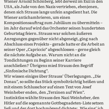
Wiener Arnold Schönberg, lebt derweil im Exil in den
USA, als Jude von den Nazis vertrieben, ebenjenen,
denen sich Strauss lange unfein angedient hat. Die
Wiener antichambrieren, um einen
Kompositionsauftrag zum Jubiläum zu übermitteln –
im Jahr darauf wird das Orchester seinen hundertsten
Geburtstag feiern. Strauss war solchen äußeren
Anregungen gegenüber nicht abgeneigt, ging nach
Abschluss eines Projekts – gerade hatte er die Arbeit an
seiner Oper „Capriccio“ abgeschlossen – gerne gleich
die nächste Aufgabe an. Warum nicht an die
Tondichtungen zu Beginn seiner Karriere
anschließen? Übrigens mied Strauss den Begriff
„Sinfonische Dichtung“.
Wir wissen einiges über Strauss’ Überlegungen. „Die
Donau“, so sollte das Stück symbolträchtig heißen und
mit einem Schlusschor auf einen Text von Josef
Weinheber enden, den „Terzinen auf Wien“.
Instinktlos wählte Strauss den Nazi Weinheber, den
Hitler auf die sogenannte Gottbegnadeten-Liste setzen
ließ und der dort hochmögend dichtete: „Wie sing’ ich