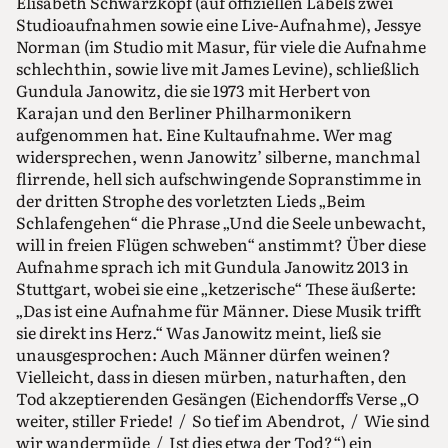
Elisabeth Schwarzkopf (auf offiziellen Labels zwei
Studioaufnahmen sowie eine Live-Aufnahme), Jessye
Norman (im Studio mit Masur, für viele die Aufnahme
schlechthin, sowie live mit James Levine), schließlich
Gundula Janowitz, die sie 1973 mit Herbert von
Karajan und den Berliner Philharmonikern
aufgenommen hat. Eine Kultaufnahme. Wer mag
widersprechen, wenn Janowitz’ silberne, manchmal
flirrende, hell sich aufschwingende Sopranstimme in
der dritten Strophe des vorletzten Lieds „Beim
Schlafengehen“ die Phrase „Und die Seele unbewacht,
will in freien Flügen schweben“ anstimmt? Über diese
Aufnahme sprach ich mit Gundula Janowitz 2013 in
Stuttgart, wobei sie eine „ketzerische“ These äußerte:
„Das ist eine Aufnahme für Männer. Diese Musik trifft
sie direkt ins Herz.“ Was Janowitz meint, ließ sie
unausgesprochen: Auch Männer dürfen weinen?
Vielleicht, dass in diesen mürben, naturhaften, den
Tod akzeptierenden Gesängen (Eichendorffs Verse „O
weiter, stiller Friede! / So tief im Abendrot, / Wie sind
wir wandermüde / Ist dies etwa der Tod?“) ein