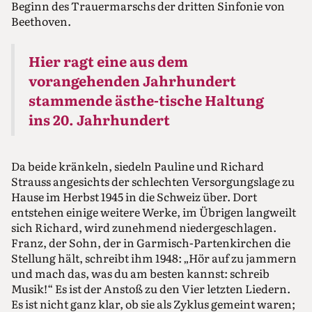
Beginn des Trauermarschs der dritten Sinfonie von
Beethoven.
Hier ragt eine aus dem
vorangehenden Jahrhundert
stammende ästhe-tische Haltung
ins 20. Jahrhundert
Da beide kränkeln, siedeln Pauline und Richard
Strauss angesichts der schlechten Versorgungslage zu
Hause im Herbst 1945 in die Schweiz über. Dort
entstehen einige weitere Werke, im Übrigen langweilt
sich Richard, wird zunehmend niedergeschlagen.
Franz, der Sohn, der in Garmisch-Partenkirchen die
Stellung hält, schreibt ihm 1948: „Hör auf zu jammern
und mach das, was du am besten kannst: schreib
Musik!“ Es ist der Anstoß zu den Vier letzten Liedern.
Es ist nicht ganz klar, ob sie als Zyklus gemeint waren;