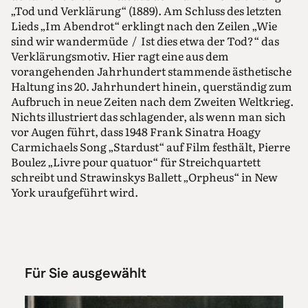
„Tod und Verklärung“ (1889). Am Schluss des letzten
Lieds „Im Abendrot“ erklingt nach den Zeilen „Wie
sind wir wandermüde / Ist dies etwa der Tod?“ das
Verklärungsmotiv. Hier ragt eine aus dem
vorangehenden Jahrhundert stammende ästhetische
Haltung ins 20. Jahrhundert hinein, querständig zum
Aufbruch in neue Zeiten nach dem Zweiten Weltkrieg.
Nichts illustriert das schlagender, als wenn man sich
vor Augen führt, dass 1948 Frank Sinatra Hoagy
Carmichaels Song „Stardust“ auf Film festhält, Pierre
Boulez „Livre pour quatuor“ für Streichquartett
schreibt und Strawinskys Ballett „Orpheus“ in New
York uraufgeführt wird.
Für Sie ausgewählt