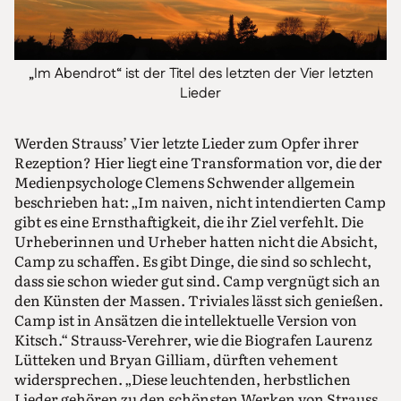
„Im Abendrot“ ist der Titel des letzten der Vier letzten
Lieder
Werden Strauss’ Vier letzte Lieder zum Opfer ihrer
Rezeption? Hier liegt eine Transformation vor, die der
Medienpsychologe Clemens Schwender allgemein
beschrieben hat: „Im naiven, nicht intendierten Camp
gibt es eine Ernsthaftigkeit, die ihr Ziel verfehlt. Die
Urheberinnen und Urheber hatten nicht die Absicht,
Camp zu schaffen. Es gibt Dinge, die sind so schlecht,
dass sie schon wieder gut sind. Camp vergnügt sich an
den Künsten der Massen. Triviales lässt sich genießen.
Camp ist in Ansätzen die intellektuelle Version von
Kitsch.“ Strauss-Verehrer, wie die Biografen Laurenz
Lütteken und Bryan Gilliam, dürften vehement
widersprechen. „Diese leuchtenden, herbstlichen
Lieder gehören zu den schönsten Werken von Strauss