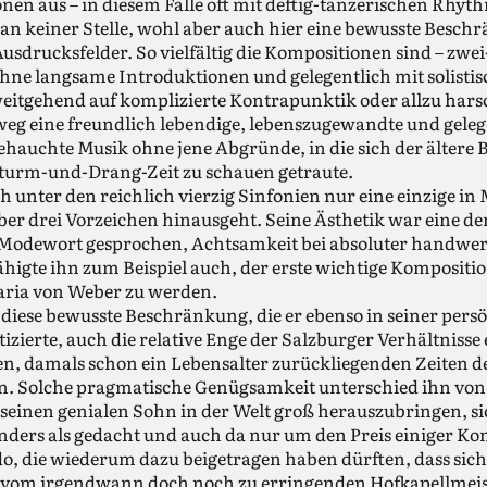
en aus – in diesem Falle oft mit deftig-tänzerischen Rhy
 an keiner Stelle, wohl aber auch hier eine bewusste Besch
sdrucksfelder. So vielfältig die Kompositionen sind – zwei-
 ohne langsame Introduktionen und gelegentlich mit solistis
weitgehend auf komplizierte Kontrapunktik oder allzu har
eg eine freundlich lebendige, lebenszugewandte und geleg
auchte Musik ohne jene Abgründe, in die sich der ältere B
Sturm-und-Drang-Zeit zu schauen getraute.
ch unter den reichlich vierzig Sinfonien nur eine einzige in
über drei Vorzeichen hinausgeht. Seine Ästhetik war eine de
 Modewort gesprochen, Achtsamkeit bei absoluter handwer
fähigte ihn zum Beispiel auch, der erste wichtige Kompositi
aria von Weber zu werden.
hn diese bewusste Beschränkung, die er ebenso in seiner pers
ierte, auch die relative Enge der Salzburger Verhältnisse 
en, damals schon ein Lebensalter zurückliegenden Zeiten de
n. Solche pragmatische Genügsamkeit unterschied ihn von
seinen genialen Sohn in der Welt groß herauszubringen, sic
nders als gedacht und auch da nur um den Preis einiger Kon
o, die wiederum dazu beigetragen haben dürften, dass sich
vom irgendwann doch noch zu erringenden Hofkapellmeiste