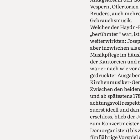
Vespern, Offertorien
Bruders, auch mehre
Gebrauchsmusik.
Welcher der Haydn-B
„berühmter“ war, ist 
weiterwirkten: Josep
aber inzwischen als e
Musikpflege im häus
der Kantoreien und 
war er nach wie vor 
gedruckter Ausgaben 
Kirchenmusiker-Gene
Zwischen den beiden 
und ab spätestens 17
achtungsvoll respek
zuerst ideell und da
erschloss, blieb der 
zum Konzertmeister 
Domorganisten) bis z
fünfjährige Vorspie