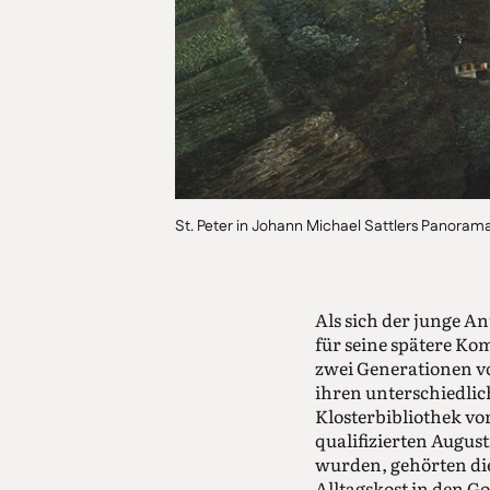
St. Peter in Johann Michael Sattlers Panoram
Als sich der junge A
für seine spätere Ko
zwei Generationen vo
ihren unterschiedlic
Klosterbibliothek vo
qualifizierten Augus
wurden, gehörten di
Alltagskost in den G