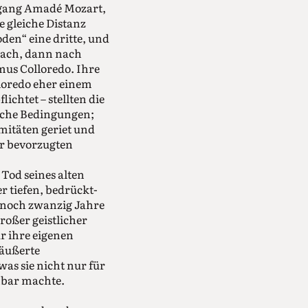
fgang Amadé Mozart,
e gleiche Distanz
oden“ eine dritte, und
bach, dann nach
mus Colloredo. Ihre
loredo eher einem
chtet – stellten die
sche Bedingungen;
itäten geriet und
er bevorzugten
Tod seines alten
r tiefen, bedrückt-
 noch zwanzig Jahre
roßer geistlicher
r ihre eigenen
täußerte
as sie nicht nur für
chbar machte.