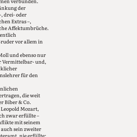
thmen verbunden.
ränkung der
, drei- oder
chen Extras –,
sche Affektumbrüche.
entlich
ruder vor allem in
 Moll und ebenso nur
r Vermittelbar- und,
klicher
onslehrer für den
önlichen
ertragen, die weit
r Biber & Co.
 Leopold Mozart,
h zwar erfüllte –
flikte mit seinem
 auch sein zweiter
ramt, nie erfüllte: