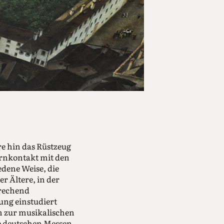
re hin das Rüstzeug
ernkontakt mit den
dene Weise, die
r Ältere, in der
prechend
ung einstudiert
n zur musikalischen
e deutschen Messen,