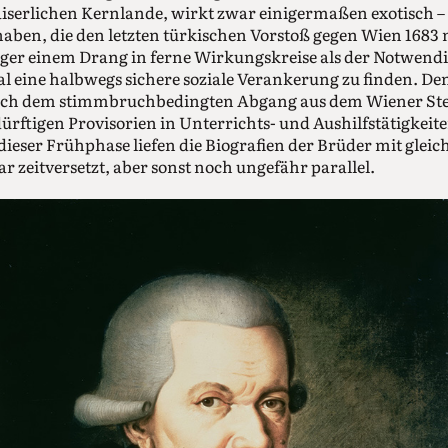
iserlichen Kernlande, wirkt zwar einigermaßen exotisch –
aben, die den letzten türkischen Vorstoß gegen Wien 1683 m
ger einem Drang in ferne Wirkungskreise als der Notwendi
l eine halbwegs sichere soziale Verankerung zu finden. De
nach dem stimmbruchbedingten Abgang aus dem Wiener St
dürftigen Provisorien in Unterrichts- und Aushilfstätigkei
dieser Frühphase liefen die Biografien der Brüder mit glei
 zeitversetzt, aber sonst noch ungefähr parallel.