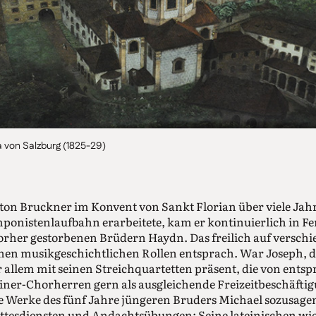
a von Salzburg (1825-29)
nton Bruckner im Konvent von Sankt Florian über viele Jah
mponistenlaufbahn erarbeitete, kam er kontinuierlich in F
rher gestorbenen Brüdern Haydn. Das freilich auf verschie
hen musikgeschichtlichen Rollen entsprach. War Joseph, de
r allem mit seinen Streichquartetten präsent, die von ents
tiner-Chorherren gern als ausgleichende Freizeitbeschäftig
e Werke des fünf Jahre jüngeren Bruders Michael sozusage
ottesdiensten und Andachtsübungen: Seine lateinischen wi