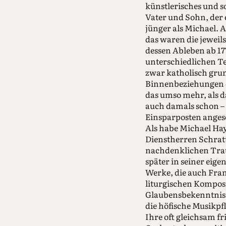
künstlerisches und 
Vater und Sohn, der 
jünger als Michael. A
das waren die jeweil
dessen Ableben ab 17
unterschiedlichen Te
zwar katholisch grun
Binnenbeziehungen d
das umso mehr, als 
auch damals schon – 
Einsparposten ange
Als habe Michael Hay
Dienstherren Schratte
nachdenklichen Trau
später in seiner eige
Werke, die auch Fran
liturgischen Komposi
Glaubensbekenntnisse
die höfische Musikpf
Ihre oft gleichsam f