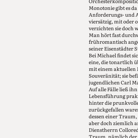
Orchesterkomposition
Monotonie gibt es da
Anforderungs- und Au
viersätzig, mit oder
verzichten sie doch 
Man hört fast durchw
frühromantisch angeh
seiner Eisenstädter 
Bei Michael findet si
eine, die tonartlich 
mit einem aktuellen
Souveränität; sie be
jugendlichen Carl M
Auf alle Fälle ließ i
Lebensführung praktiz
hinter die prunkvoll
zurückgefallen ware
dessen einer Traum, 
aber doch ziemlich a
Dienstherrn Collored
Traum, nämlich der 