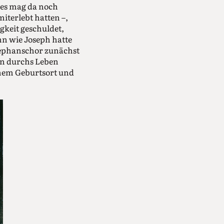
 es mag da noch
iterlebt hatten –,
gkeit geschuldet,
nn wie Joseph hatte
ephanschor zunächst
ten durchs Leben
chem Geburtsort und