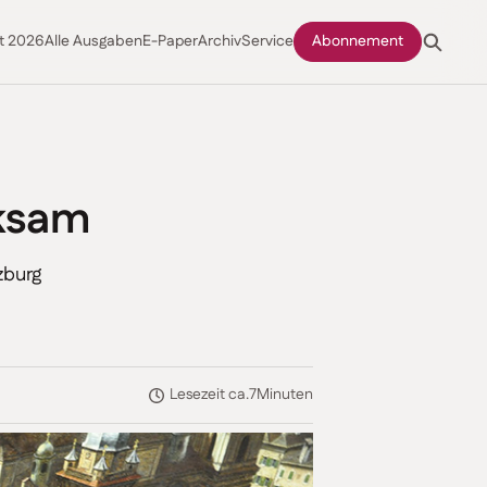
t 2026
Alle Ausgaben
E-Paper
Archiv
Service
Abonnement
rksam
zburg
Lesezeit ca.
7
Minuten