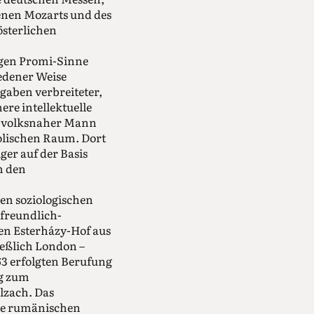
denen Mozarts und des
sterlichen
igen Promi-Sinne
iedener Weise
gaben verbreiteter,
ere intellektuelle
ls volksnaher Mann
olischen Raum. Dort
er auf der Basis
n den
en soziologischen
 freundlich-
en Esterházy-Hof aus
ießlich London –
763 erfolgten Berufung
ng zum
lzach. Das
te rumänischen