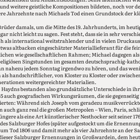
 und weitere geistliche Kompositionen bildeten, noch vor 
re Jahrzehnte nach Michaels Tod einen Grundstock der klö
rüder damals, um die Mitte des 19. Jahrhunderts, im heut
gar nicht leicht zu sagen. Fest steht, dass sie in sehr versch
h als international weitstrahlender und in vielen Druckaus
twas altbacken eingeschätzter Materiallieferant für die fein
lichen wie gesellschaftlichen Rahmen; Michael dagegen a
religiösen Singstunden im gesamten deutschsprachig-kath
an nahezu jedem Sonntag irgendwo zu hören, und das wenig
als handschriftlicher, von Kloster zu Kloster oder zwische
rationen weitergereichter Materialien.
Haydns bestanden also grundsätzliche Unterschiede in ihr
85 auch geografischen Wirkungsräumen, die sie gegenseitig
tierten: Während sich Joseph vom geradezu musikverrückt
nn auch ganz real die großen Metropolen – Wien, Paris, schl
Jüngere als eine Art künstlerischer Nesthocker seit seiner 1
des Salzburger Hofes (später aufgestockt um die Ernennu
um Tod 1806 und damit mehr als vier Jahrzehnte an der Sa
l dieser Salzburger Ernennungen in Großwardein, dem heu