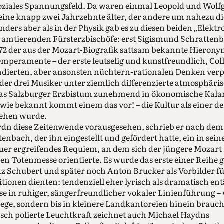
soziales Spannungsfeld. Da waren einmal Leo­pold und Wol
eine knapp zwei Jahrzehnte älter, der andere um nahezu di
nders aber als in der Physik gab es zu diesen beiden „Elektr
s amtierenden Fürsterzbischöfe: erst Sigismund Schratten
72 der aus der Mozart-Biografik sattsam bekannte Hierony
mperamente – der erste leutselig und kunstfreundlich, Col
dierten, aber ansonsten nüchtern-rationalen Denken verpfli
er drei Musiker unter ziemlich differenzierte atmosphäri
das Salzburger Erzbistum zunehmend in ökonomische Kalam
wie bekannt kommt einem das vor! – die Kultur als einer d
sehen wurde.
dn diese Zeitenwende vorausgesehen, schrieb er nach dem 
nbach, der ihn eingestellt und gefördert hatte, ein in seine
er ergreifendes Requiem, an dem sich der jüngere Mozart
nen Totenmesse orientierte. Es wurde das erste einer Reihe g
z Schubert und später noch Anton Brucker als Vorbilder fü
tionen dienten: tendenziell eher lyrisch als dramatisch en
 in ruhiger, sängerfreundlicher vokaler Linienführung – w
lege, sondern bis in kleinere Landkantoreien hinein brau
risch polierte Leuchtkraft zeichnet auch Michael Haydns