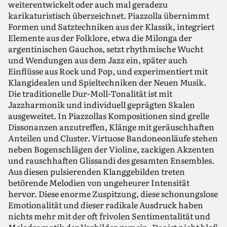
weiterentwickelt oder auch mal geradezu
karikaturistisch überzeichnet. Piazzolla übernimmt
Formen und Satztechniken aus der Klassik, integriert
Elemente aus der Folklore, etwa die Milonga der
argentinischen Gauchos, setzt rhythmische Wucht
und Wendungen aus dem Jazz ein, später auch
Einflüsse aus Rock und Pop, und experimentiert mit
Klangidealen und Spieltechniken der Neuen Musik.
Die traditionelle Dur-Moll-Tonalität ist mit
Jazzharmonik und individuell geprägten Skalen
ausgeweitet. In Piazzollas Kompositionen sind grelle
Dissonanzen anzutreffen, Klänge mit geräuschhaften
Anteilen und Cluster. Virtuose Bandoneonläufe stehen
neben Bogenschlägen der Violine, zackigen Akzenten
und rauschhaften Glissandi des gesamten Ensembles.
Aus diesen pulsierenden Klanggebilden treten
betörende Melodien von ungeheurer Intensität
hervor. Diese enorme Zuspitzung, diese schonungslose
Emotionalität und dieser radikale Ausdruck haben
nichts mehr mit der oft frivolen Sentimentalität und