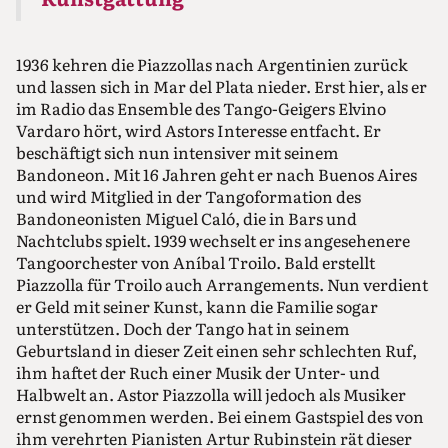
1936 kehren die Piazzollas nach Argentinien zurück
und lassen sich in Mar del Plata nieder. Erst hier, als er
im Radio das Ensemble des Tango-Geigers Elvino
Vardaro hört, wird Astors Interesse entfacht. Er
beschäftigt sich nun intensiver mit seinem
Bandoneon. Mit 16 Jahren geht er nach Buenos Aires
und wird Mitglied in der Tangoformation des
Bandoneonisten Miguel Caló, die in Bars und
Nachtclubs spielt. 1939 wechselt er ins angesehenere
Tangoorchester von Aníbal Troilo. Bald erstellt
Piazzolla für Troilo auch Arrangements. Nun verdient
er Geld mit seiner Kunst, kann die Familie sogar
unterstützen. Doch der Tango hat in seinem
Geburtsland in dieser Zeit einen sehr schlechten Ruf,
ihm haftet der Ruch einer Musik der Unter- und
Halbwelt an. Astor Piazzolla will jedoch als Musiker
ernst genommen werden. Bei einem Gastspiel des von
ihm verehrten Pianisten Artur Rubinstein rät dieser