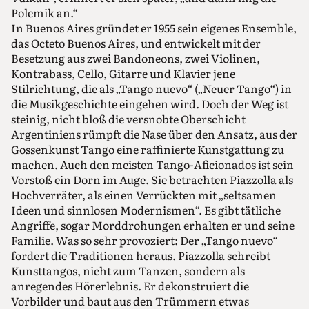
Polemik an.“
In Buenos Aires gründet er 1955 sein eigenes Ensemble,
das Octeto Buenos Aires, und entwickelt mit der
Besetzung aus zwei Bandoneons, zwei Violinen,
Kontrabass, Cello, Gitarre und Klavier jene
Stilrichtung, die als „Tango nuevo“ („Neuer Tango“) in
die Musikgeschichte eingehen wird. Doch der Weg ist
steinig, nicht bloß die versnobte Oberschicht
Argentiniens rümpft die Nase über den Ansatz, aus der
Gossenkunst Tango eine raffinierte Kunstgattung zu
machen. Auch den meisten Tango-Aficionados ist sein
Vorstoß ein Dorn im Auge. Sie betrachten Piazzolla als
Hochverräter, als einen Verrückten mit „seltsamen
Ideen und sinnlosen Modernismen“. Es gibt tätliche
Angriffe, sogar Morddrohungen erhalten er und seine
Familie. Was so sehr provoziert: Der „Tango nuevo“
fordert die Traditionen heraus. Piazzolla schreibt
Kunsttangos, nicht zum Tanzen, sondern als
anregendes Hörerlebnis. Er dekonstruiert die
Vorbilder und baut aus den Trümmern etwas