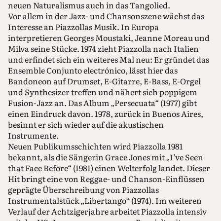
neuen Naturalismus auch in das Tangolied.
Vor allem in der Jazz- und Chansonszene wächst das
Interesse an Piazzollas Musik. In Europa
interpretieren Georges Moustaki, Jeanne Moreau und
Milva seine Stücke. 1974 zieht Piazzolla nach Italien
und erfindet sich ein weiteres Mal neu: Er gründet das
Ensemble Conjunto electrónico, lässt hier das
Bandoneon auf Drumset, E-Gitarre, E-Bass, E-Orgel
und Synthesizer treffen und nähert sich poppigem
Fusion-Jazz an. Das Album „Persecuata“ (1977) gibt
einen Eindruck davon. 1978, zurück in Buenos Aires,
besinnt er sich wieder auf die akustischen
Instrumente.
Neuen Publikumsschichten wird Piazzolla 1981
bekannt, als die Sängerin Grace Jones mit „I’ve Seen
that Face Before“ (1981) einen Welterfolg landet. Dieser
Hit bringt eine von Reggae- und Chanson-Einflüssen
geprägte Überschreibung von Piazzollas
Instrumentalstück „Libertango“ (1974). Im weiteren
Verlauf der Achtzigerjahre arbeitet Piazzolla intensiv