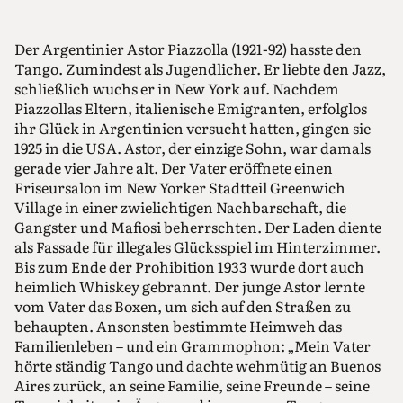
Der Argentinier Astor Piazzolla (1921-92) hasste den
Tango. Zumindest als Jugendlicher. Er liebte den Jazz,
schließlich wuchs er in New York auf. Nachdem
Piazzollas Eltern, italienische Emigranten, erfolglos
ihr Glück in Argentinien versucht hatten, gingen sie
1925 in die USA. Astor, der einzige Sohn, war damals
gerade vier Jahre alt. Der Vater eröffnete einen
Friseursalon im New Yorker Stadtteil Greenwich
Village in einer zwielichtigen Nachbarschaft, die
Gangster und Mafiosi beherrschten. Der Laden diente
als Fassade für illegales Glücksspiel im Hinterzimmer.
Bis zum Ende der Prohibition 1933 wurde dort auch
heimlich Whiskey gebrannt. Der junge Astor lernte
vom Vater das Boxen, um sich auf den Straßen zu
behaupten. Ansonsten bestimmte Heimweh das
Familienleben – und ein Grammophon: „Mein Vater
hörte ständig Tango und dachte wehmütig an Buenos
Aires zurück, an seine Familie, seine Freunde – seine