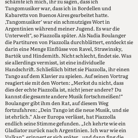
schämte ich mich, ihr zu sagen, dass ich
Tangomusiker war, dass ich in Bordellen und
Kabaretts von Buenos Aires gearbeitet hatte.
‚Tangomusiker‘ war ein schmutziges Wort in
Argentinien während meiner Jugend. Es war die
Unterwelt“, so Piazzolla später. Als Nadia Boulanger
die Partituren von Piazzolla durchblättert, entdeckt sie
darin eine Menge Einflüsse von Ravel, Strawinsky,
Bartók und Hindemith. Nicht schlecht, findet sie. Was
sie allerdings vermisst, ist eine individuelle
Handschrift. Schließlich bittet sie Piazzolla, ihr einen
Tango auf dem Klavier zu spielen. Auf seinen Vortrag
reagiert sie mit den Worten: „Merkst du nicht, dass
dies der echte Piazzolla ist, nicht jener andere? Du
kannst die gesamte andere Musik fortschmeißen!“
Boulanger gibt ihm den Rat, auf diesem Weg
fortzufahren: „Dein Tango ist die neue Musik, und sie
ist ehrlich.“ Als er Europa verlässt, hat Piazzolla
endlich seine Stimme gefunden. „Ich kehrte wie ein
Gladiator zurück nach Argentinien. Ich war wie ein
Vulkan“, erinnert er sich später, „und dann fing die