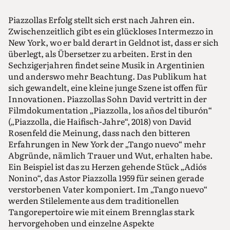
Piazzollas Erfolg stellt sich erst nach Jahren ein.
Zwischenzeitlich gibt es ein glückloses Intermezzo in
New York, wo er bald derart in Geldnot ist, dass er sich
überlegt, als Übersetzer zu arbeiten. Erst in den
Sechzigerjahren findet seine Musik in Argentinien
und anderswo mehr Beachtung. Das Publikum hat
sich gewandelt, eine kleine junge Szene ist offen für
Innovationen. Piazzollas Sohn David vertritt in der
Filmdokumentation „Piazzolla, los años del tiburón“
(„Piazzolla, die Haifisch-Jahre“, 2018) von David
Rosenfeld die Meinung, dass nach den bitteren
Erfahrungen in New York der „Tango nuevo“ mehr
Abgründe, nämlich Trauer und Wut, erhalten habe.
Ein Beispiel ist das zu Herzen gehende Stück „Adiós
Nonino“, das Astor Piazzolla 1959 für seinen gerade
verstorbenen Vater komponiert. Im „Tango nuevo“
werden Stilelemente aus dem traditionellen
Tangorepertoire wie mit einem Brennglas stark
hervorgehoben und einzelne Aspekte