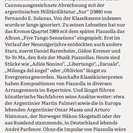
Cannes ausgezeichnete Abrechnung mit der
argentinischen Militärdiktatur „Sur“ (1988) von
Fernando E. Solanas. Von der Klassikszene indessen
wurde er lange ignoriert. Zu seinen Lebzeiten hat nur
das Kronos Quartet 1989 mit dem späten Piazzolla das
Album „Five Tango Sensations“ eingespielt. Erst im
Verlauf der Neunzigerjahre entdeckten auch andere
Stars, zuerst Daniel Barenboim, Gidon Kremer und
Yo-Yo Ma, den Reiz der Musik Piazzollas. Heute sind
Stücke wie „Adiós Nonino“, „Libertango“, „Escualo“,
„Milonga del ángel“ oder „Oblivion“ längst zu
Evergreens geworden. Namhafte Klassikinterpreten
haben Kompositionen von Piazzolla in diversen
Arrangements im Repertoire. Und längst führen
künstlerische Nachfahren seine Ansätze weiter: etwa
der Argentinier Martín Palmeri sowie die in Europa
lebenden Argentinier Omar Massa und Arturo
Nisinman, der Norweger Håkon Skogstadt oder der
aus Russland stammende, in Deutschland lebende
André Parfenov. Ohne die Impulse von Piazzolla wäre