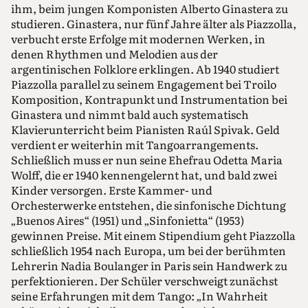
ihm, beim jungen Komponisten Alberto Ginastera zu
studieren. Ginastera, nur fünf Jahre älter als Piazzolla,
verbucht erste Erfolge mit modernen Werken, in
denen Rhythmen und Melodien aus der
argentinischen Folklore erklingen. Ab 1940 studiert
Piazzolla parallel zu seinem Engagement bei Troilo
Komposition, Kontrapunkt und Instrumentation bei
Ginastera und nimmt bald auch systematisch
Klavierunterricht beim Pianisten Raúl Spivak. Geld
verdient er weiterhin mit Tangoarrangements.
Schließlich muss er nun seine Ehefrau Odetta Maria
Wolff, die er 1940 kennengelernt hat, und bald zwei
Kinder versorgen. Erste Kammer- und
Orchesterwerke entstehen, die sinfonische Dichtung
„Buenos Aires“ (1951) und „Sinfonietta“ (1953)
gewinnen Preise. Mit einem Stipendium geht Piazzolla
schließlich 1954 nach Europa, um bei der berühmten
Lehrerin Nadia Boulanger in Paris sein Handwerk zu
perfektionieren. Der Schüler verschweigt zunächst
seine Erfahrungen mit dem Tango: „In Wahrheit