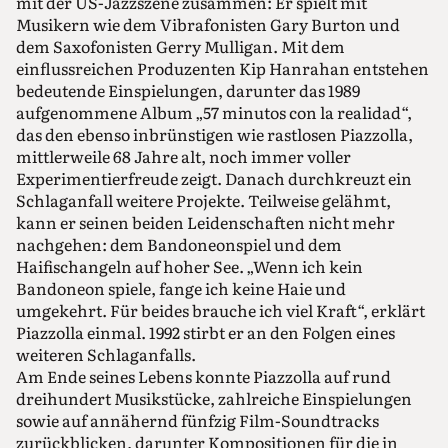
mit der US-Jazzszene zusammen: Er spielt mit
Musikern wie dem Vibrafonisten Gary Burton und
dem Saxofonisten Gerry Mulligan. Mit dem
einflussreichen Produzenten Kip Hanrahan entstehen
bedeutende Einspielungen, darunter das 1989
aufgenommene Album „57 minutos con la realidad“,
das den ebenso inbrünstigen wie rastlosen Piazzolla,
mittlerweile 68 Jahre alt, noch immer voller
Experimentierfreude zeigt. Danach durchkreuzt ein
Schlaganfall weitere Projekte. Teilweise gelähmt,
kann er seinen beiden Leidenschaften nicht mehr
nachgehen: dem Bandoneonspiel und dem
Haifischangeln auf hoher See. „Wenn ich kein
Bandoneon spiele, fange ich keine Haie und
umgekehrt. Für beides brauche ich viel Kraft“, erklärt
Piazzolla einmal. 1992 stirbt er an den Folgen eines
weiteren Schlaganfalls.
Am Ende seines Lebens konnte Piazzolla auf rund
dreihundert Musikstücke, zahlreiche Einspielungen
sowie auf annähernd fünfzig Film-Soundtracks
zurückblicken, darunter Kompositionen für die in