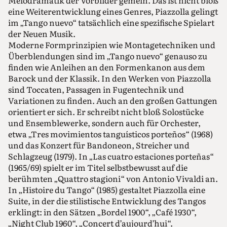
Melodramatik der Vorbilder gemein. Das ist nicht bloß
eine Weiterentwicklung eines Genres, Piazzolla gelingt
im „Tango nuevo“ tatsächlich eine spezifische Spielart
der Neuen Musik.
Moderne Formprinzipien wie Montagetechniken und
Überblendungen sind im „Tango nuevo“ genauso zu
finden wie Anleihen an den Formenkanon aus dem
Barock und der Klassik. In den Werken von Piazzolla
sind Toccaten, Passagen in Fugentechnik und
Variationen zu finden. Auch an den großen Gattungen
orientiert er sich. Er schreibt nicht bloß Solostücke
und Ensemblewerke, sondern auch für Orchester,
etwa „Tres movimientos tanguísticos porteños“ (1968)
und das Konzert für Bandoneon, Streicher und
Schlagzeug (1979). In „Las cuatro estaciones porteñas“
(1965/69) spielt er im Titel selbstbewusst auf die
berühmten „Quattro stagioni“ von Antonio Vivaldi an.
In „Histoire du Tango“ (1985) gestaltet Piazzolla eine
Suite, in der die stilistische Entwicklung des Tangos
erklingt: in den Sätzen „Bordel 1900“, „Café 1930“,
„Night Club 1960“, „Concert d’aujourd’hui“.