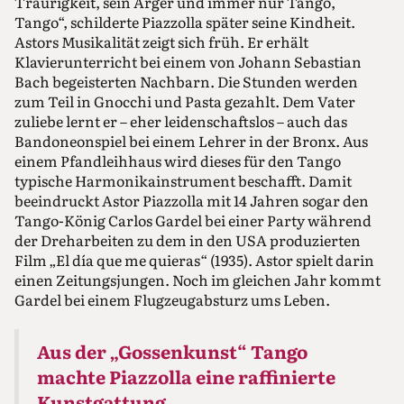
Traurigkeit, sein Ärger und immer nur Tango,
Tango“, schilderte Piazzolla später seine Kindheit.
Astors Musikalität zeigt sich früh. Er erhält
Klavierunterricht bei einem von Johann Sebastian
Bach begeisterten Nachbarn. Die Stunden werden
zum Teil in Gnocchi und Pasta gezahlt. Dem Vater
zuliebe lernt er – eher leidenschaftslos – auch das
Bandoneonspiel bei einem Lehrer in der Bronx. Aus
einem Pfandleihhaus wird dieses für den Tango
typische Harmonikainstrument beschafft. Damit
beeindruckt Astor Piazzolla mit 14 Jahren sogar den
Tango-König Carlos Gardel bei einer Party während
der Dreharbeiten zu dem in den USA produzierten
Film „El día que me quieras“ (1935). Astor spielt darin
einen Zeitungsjungen. Noch im gleichen Jahr kommt
Gardel bei einem Flugzeugabsturz ums Leben.
Aus der „Gossenkunst“ Tango
machte Piazzolla eine raffinierte
Kunstgattung