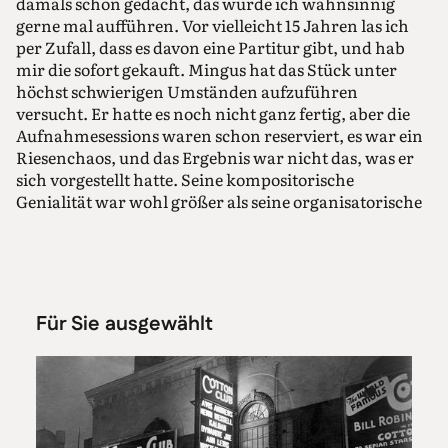
damals schon gedacht, das würde ich wahnsinnig
gerne mal aufführen. Vor vielleicht 15 Jahren las ich
per Zufall, dass es davon eine Partitur gibt, und hab
mir die sofort gekauft. Mingus hat das Stück unter
höchst schwierigen Umständen aufzuführen
versucht. Er hatte es noch nicht ganz fertig, aber die
Aufnahmesessions waren schon reserviert, es war ein
Riesenchaos, und das Ergebnis war nicht das, was er
sich vorgestellt hatte. Seine kompositorische
Genialität war wohl größer als seine organisatorische
und, denke ich, auch seine musikalische
Leitungskraft. Gunther Schuller hat die Mappe mit
Mingus’ Noten nach dessen Tod gefunden und das
Stück zu Ende gebracht und auf einer Tournee
vorgestellt, unter anderem in Berlin und in Zürich.
Für Sie ausgewählt
Ich habe immer mal wieder darüber nachgedacht, wie
man das Stück aufführen könnte, und wie das
manchmal so ist, bekam ich eines Tages einen Anruf
von Rüdiger Ruppert, der die Bigband der Deutschen
Oper leitet. Ich hab ihm von der Idee erzählt, und so
haben wir angefangen zu planen. Man braucht eine