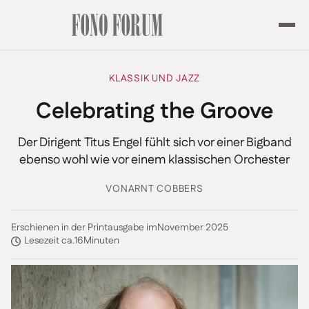
KLASSIK UND JAZZ
Celebrating the Groove
Der Dirigent Titus Engel fühlt sich vor einer Bigband
ebenso wohl wie vor einem klassischen Orchester
VON
ARNT COBBERS
Erschienen in der Printausgabe im
November 2025
Lesezeit ca.
16
Minuten