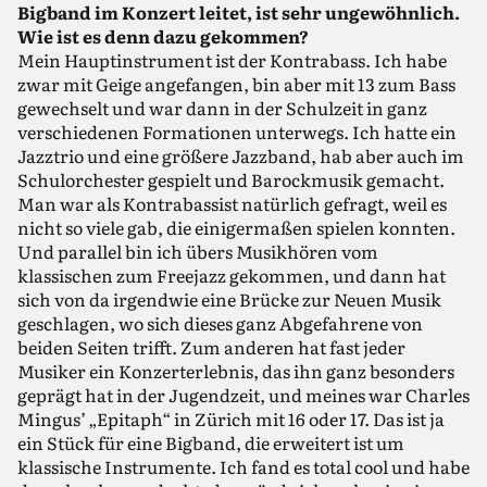
Bigband im Konzert leitet, ist sehr ungewöhnlich.
Wie ist es denn dazu gekommen?
Mein Hauptinstrument ist der Kontrabass. Ich habe
zwar mit Geige angefangen, bin aber mit 13 zum Bass
gewechselt und war dann in der Schulzeit in ganz
verschiedenen Formationen unterwegs. Ich hatte ein
Jazztrio und eine größere Jazzband, hab aber auch im
Schulorchester gespielt und Barockmusik gemacht.
Man war als Kontrabassist natürlich gefragt, weil es
nicht so viele gab, die einigermaßen spielen konnten.
Und parallel bin ich übers Musikhören vom
klassischen zum Freejazz gekommen, und dann hat
sich von da irgendwie eine Brücke zur Neuen Musik
geschlagen, wo sich dieses ganz Abgefahrene von
beiden Seiten trifft. Zum anderen hat fast jeder
Musiker ein Konzerterlebnis, das ihn ganz besonders
geprägt hat in der Jugendzeit, und meines war Charles
Mingus’ „Epitaph“ in Zürich mit 16 oder 17. Das ist ja
ein Stück für eine Bigband, die erweitert ist um
klassische Instrumente. Ich fand es total cool und habe