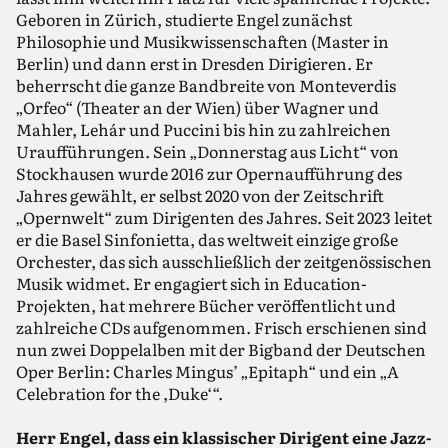
Geboren in Zürich, studierte Engel zunächst
Philosophie und Musikwissenschaften (Master in
Berlin) und dann erst in Dresden Dirigieren. Er
beherrscht die ganze Bandbreite von Monteverdis
„Orfeo“ (Theater an der Wien) über Wagner und
Mahler, Lehár und Puccini bis hin zu zahlreichen
Uraufführungen. Sein „Donnerstag aus Licht“ von
Stockhausen wurde 2016 zur Opernaufführung des
Jahres gewählt, er selbst 2020 von der Zeitschrift
„Opernwelt“ zum Dirigenten des Jahres. Seit 2023 leitet
er die Basel Sinfonietta, das weltweit einzige große
Orchester, das sich ausschließlich der zeitgenössischen
Musik widmet. Er engagiert sich in Education-
Projekten, hat mehrere Bücher veröffentlicht und
zahlreiche CDs aufgenommen. Frisch erschienen sind
nun zwei Doppelalben mit der Bigband der Deutschen
Oper Berlin: Charles Mingus’ „Epitaph“ und ein „A
Celebration for the ,Duke‘“.
Herr Engel, dass ein klassischer Dirigent eine Jazz-