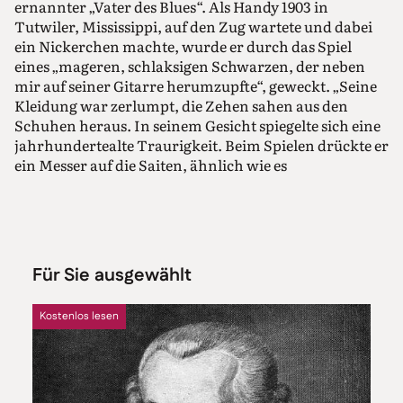
ernannter „Vater des Blues“. Als Handy 1903 in
Tutwiler, Mississippi, auf den Zug wartete und dabei
ein Nickerchen machte, wurde er durch das Spiel
eines „mageren, schlaksigen Schwarzen, der neben
mir auf seiner Gitarre he­rumzupfte“, geweckt. „Seine
Kleidung war zerlumpt, die Zehen sahen aus den
Schuhen heraus. In seinem Gesicht spiegelte sich eine
jahrhundertealte Traurigkeit. Beim Spielen drückte er
ein Messer auf die Saiten, ähnlich wie es
hawaiianische Gitarristen mit Stahlstäben tun. Der
Effekt war unvergesslich.“ Handys Gefährte ließ das
Messer mit der Phrasierung seines Gesangs über die
Saiten gleiten und produzierte „die seltsamste Musik,
die ich je gehört hatte“.
Für Sie ausgewählt
Diese Erfahrung motivierte Handy, zunächst eher
widerwillig, das, was er als „Musik des einfachen
Kostenlos lesen
Volkes“ bezeichnete, in seine eigenen Kompositionen
und das Repertoire seines Orchesters aufzunehmen.
Adam Gussow, Bluesharmonikaspieler und später
Professor für Südstaatenkunde an der Universität von
Mississippi, schrieb: „Handy spürte die Kraft der Musik