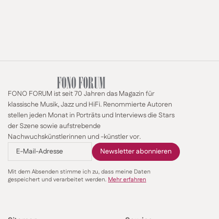
erschien der glamouröse Lebensstil der Popdiva –
Bessie reiste im eigenen doppelstöckigen Pullman-
Waggon – wie ein verlockender Traum. Vielleicht bot
die Musik ja eine Fluchtmöglichkeit aus der Plackerei
der Feldarbeit? Wenn Künstlerinnen wie Bessie Smith,
Ma Rainey und Ethel Waters sich eine Auszeit von der
Großstadt nahmen und mit einer Zeltshow über Land
reisten, waren die Musiker im Publikum jedenfalls
ganz Ohr.
FONO FORUM ist seit 70 Jahren das Magazin für
klassische Musik, Jazz und HiFi. Renommierte Autoren
stellen jeden Monat in Porträts und Interviews die Stars
der Szene sowie aufstrebende
Bessie
Nachwuchskünstlerinnen und -künstler vor.
Smith
im
Jahre
1936.
Mit dem Absenden stimme ich zu, dass meine Daten
Foto:
gespeichert und verarbeitet werden.
Mehr erfahren
carl van
vechten