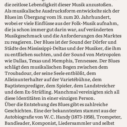
die zeitlose Lebendigkeit dieser Musik anzustoßen.
Als musikalische Ausdrucksform entwickelte sich der
Blues im Übergang vom 19. zum 20. Jahrhundert,
wobei er viele Einflüsse aus der Folk-Musik aufnahm,
die ja schon immer gut darin war, auf veränderten
Musikgeschmack und die Anforderungen des Marktes
zu reagieren. Der Blues ist der Sound der Dörfer und
Städte des Mississippi-Deltas und der Musiker, die ihm
zu entfliehen suchten, und der Sound von Metropolen
wie Dallas, Texas und Memphis, Tennessee. Der Blues
schlägt den musikalischen Bogen zwischen dem
Troubadour, der seine Seele entblößt, dem
Alleinunterhalter auf der Varietébühne, dem
Baptistenprediger, dem Spieler, dem Landstreicher
und dem Ex-Sträfling. Manchmal vereinigten sich all
diese Identitäten in einer einzigen Person.
Über die Entstehung des Blues gibt es zahlreiche
Geschichten. Eine der bekanntesten stammt aus der
Autobiografie von W. C. Handy (1873-1958), Trompeter,
Bandleader, Komponist, Liedersammler und selbst