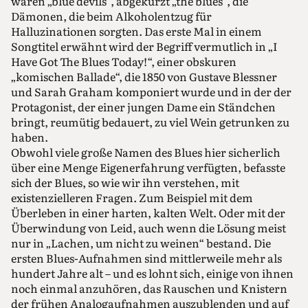
waren „blue devils“, abgekürzt „the blues“, die
Dämonen, die beim Alkoholentzug für
Halluzinationen sorgten. Das erste Mal in einem
Songtitel erwähnt wird der Begriff vermutlich in „I
Have Got The Blues Today!“, einer obskuren
„komischen Ballade“, die 1850 von Gustave Blessner
und Sarah Graham komponiert wurde und in der der
Protagonist, der einer jungen Dame ein Ständchen
bringt, reumütig bedauert, zu viel Wein getrunken zu
haben.
Obwohl viele große Namen des Blues hier sicherlich
über eine Menge Eigenerfahrung verfügten, befasste
sich der Blues, so wie wir ihn verstehen, mit
existenzielleren Fragen. Zum Beispiel mit dem
Überleben in einer harten, kalten Welt. Oder mit der
Überwindung von Leid, auch wenn die Lösung meist
nur in „Lachen, um nicht zu weinen“ bestand. Die
ersten Blues-Aufnahmen sind mittlerweile mehr als
hundert Jahre alt – und es lohnt sich, einige von ihnen
noch einmal anzuhören, das Rauschen und Knistern
der frühen Analogaufnahmen auszublenden und auf