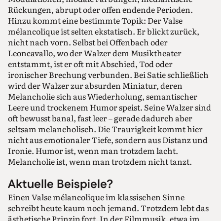
Rückungen, abrupt oder offen endende Perioden.
Hinzu kommt eine bestimmte Topik: Der Valse
mélancolique ist selten ekstatisch. Er blickt zurück,
nicht nach vorn. Selbst bei Offenbach oder
Leoncavallo, wo der Walzer dem Musiktheater
entstammt, ist er oft mit Abschied, Tod oder
ironischer Brechung verbunden. Bei Satie schließlich
wird der Walzer zur absurden Miniatur, deren
Melancholie sich aus Wiederholung, semantischer
Leere und trockenem Humor speist. Seine Walzer sind
oft bewusst banal, fast leer – gerade dadurch aber
seltsam melancholisch. Die Traurigkeit kommt hier
nicht aus emotionaler Tiefe, sondern aus Distanz und
Ironie. Humor ist, wenn man trotzdem lacht.
Melancholie ist, wenn man trotzdem nicht tanzt.
Aktuelle Beispiele?
Einen Valse mélancolique im klassischen Sinne
schreibt heute kaum noch jemand. Trotzdem lebt das
ästhetische Prinzip fort. In der Filmmusik, etwa im