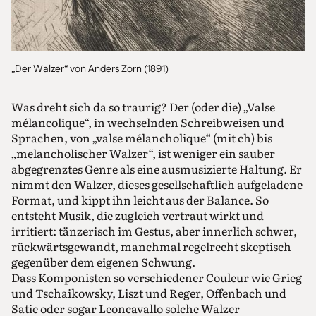
„Der Walzer“ von Anders Zorn (1891)
Was dreht sich da so traurig? Der (oder die) „Valse
mélancolique“, in wechselnden Schreibweisen und
Sprachen, von „valse mélancholique“ (mit ch) bis
„melancholischer Walzer“, ist weniger ein sauber
abgegrenztes Genre als eine ausmusizierte Haltung. Er
nimmt den Walzer, dieses gesellschaftlich aufgeladene
Format, und kippt ihn leicht aus der Balance. So
entsteht Musik, die zugleich vertraut wirkt und
irritiert: tänzerisch im Gestus, aber innerlich schwer,
rückwärtsgewandt, manchmal regelrecht skeptisch
gegenüber dem eigenen Schwung.
Dass Komponisten so verschiedener Couleur wie Grieg
und Tschaikowsky, Liszt und Reger, Offenbach und
Satie oder sogar Leoncavallo solche Walzer