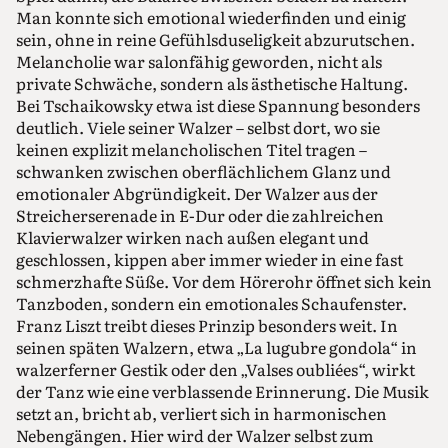
Man konnte sich emotional wiederfinden und einig
sein, ohne in reine Gefühlsduseligkeit abzurutschen.
Melancholie war salonfähig geworden, nicht als
private Schwäche, sondern als ästhetische Haltung.
Bei Tschaikowsky etwa ist diese Spannung besonders
deutlich. Viele seiner Walzer – selbst dort, wo sie
keinen explizit melancholischen Titel tragen –
schwanken zwischen oberflächlichem Glanz und
emotionaler Abgründigkeit. Der Walzer aus der
Streicherserenade in E-Dur oder die zahlreichen
Klavierwalzer wirken nach außen elegant und
geschlossen, kippen aber immer wieder in eine fast
schmerzhafte Süße. Vor dem Hörerohr öffnet sich kein
Tanzboden, sondern ein emotionales Schaufenster.
Franz Liszt treibt dieses Prinzip besonders weit. In
seinen späten Walzern, etwa „La lugubre gondola“ in
walzerferner Gestik oder den „Valses oubliées“, wirkt
der Tanz wie eine verblassende Erinnerung. Die Musik
setzt an, bricht ab, verliert sich in harmonischen
Nebengängen. Hier wird der Walzer selbst zum