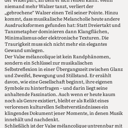
niemand mehr Walzer tanzt, verliert der
„gebrochene“ Walzer einen Teil seiner Pointe. Hinzu
kommt, dass musikalische Melancholie heute andere
Ausdrucksformen gefunden hat: Statt Dreiertakt und
Tanzmetapher dominieren dann Klangflächen,
Minimalismus oder elektronische Texturen. Die
Traurigkeit muss sich nicht mehr ein elegantes
Gewand umlegen.
Der Valse mélancolique ist kein Randphänomen,
sondern ein Schlüssel zur musikalischen
Selbstreflexion in einer Übergangszeit zwischen Glanz
und Zweifel, Bewegung und Stillstand. Er erzählt
davon, wie eine Gesellschaft beginnt, ihre eigenen
Symbole zu hinterfragen – und darin liegt seine
anhaltende Faszination. Auch wenn er heute kaum
noch als Genre existiert, bleibt er als Relikt eines
verlorenen kulturellen Selbstverständnisses ein
klingendes Dokument jener Momente, in denen Musik
innehält und nachdenkt.
Schließlich ist der Valse mélancolique untrennbar mit