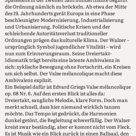
die Ordnung nämlich zu bröckeln. Ab etwa der Mitte
des 19. Jahrhunderts gerät Europa in eine Phase
beschleunigter Modernisierung, Industrialisierung
und Urbanisierung. Politische Krisen und der
schleichende Autoritätsverlust traditioneller
Ordnungen prägen das kulturelle Klima. Der Walzer –
ursprünglich Symbol jugendlicher Vitalität – wird
nun zum Erinnerungsraum. Seine Dreiertakt-
Idiomatik trägt bereits eine latente Ambivalenz in
sich: zyklische Bewegung ohne Fortschritt, ein Kreisen
um sich selbst. Der Valse mélancolique macht diese
Ambivalenz explizit.
Ein Beispiel dafür ist Edvard Griegs Valse mélancolique
op. 68 Nr. 6. Auf den ersten Blick ist alles da:
Dreiertakt, sangliche Melodie, klare Form. Doch man
merkt schnell, dass hier niemand wirklich tanzen
möchte. Das Tempo ist gedrückt, die Harmonien
dunkel getönt, die Begleitung schwerfällig. Der Walzer
kreist zwar beständig, aber er kommt nicht vom Fleck.
Es ist Musik wie ein Blick zurück in einen Ballsaal, den