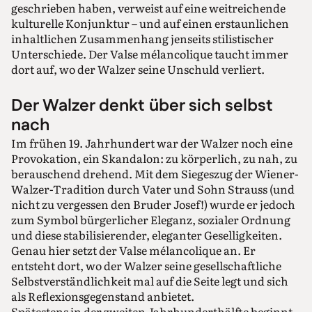
geschrieben haben, verweist auf eine weitreichende
kulturelle Konjunktur – und auf einen erstaunlichen
inhaltlichen Zusammenhang jenseits stilistischer
Unterschiede. Der Valse mélancolique taucht immer
dort auf, wo der Walzer seine Unschuld verliert.
Der Walzer denkt über sich selbst
nach
Im frühen 19. Jahrhundert war der Walzer noch eine
Provokation, ein Skandalon: zu körperlich, zu nah, zu
berauschend drehend. Mit dem Siegeszug der Wiener-
Walzer-Tradition durch Vater und Sohn Strauss (und
nicht zu vergessen den Bruder Josef!) wurde er jedoch
zum Symbol bürgerlicher Eleganz, sozialer Ordnung
und diese stabilisierender, eleganter Geselligkeiten.
Genau hier setzt der Valse mélancolique an. Er
entsteht dort, wo der Walzer seine gesellschaftliche
Selbstverständlichkeit mal auf die Seite legt und sich
als Reflexionsgegenstand anbietet.
Spätestens in der zweiten Jahrhunderthälfte beginnt