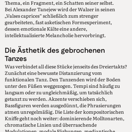
Thema, ein Fragment, ein Schatten seiner selbst.
Bei Alexander Tanejew wird der Walzer in seinen
„Valses caprices“ schließlich zum strenger
gearbeiteten, fast asketischen Formexperiment,
dessen emotionale Kälte eine andere,
intellektualisierte Melancholie hervorbringt.
Die Ästhetik des gebrochenen
Tanzes
Was verbindet all diese Stücke jenseits des Dreiertakts?
Zunächst eine bewusste Distanzierung vom
funktionalen Tanz. Den Tanzenden wird der Boden
unter den Füßen weggezogen. Tempi sind häufig zu
langsam oder zu ungleichmäßig, um tatsächlich
getanzt zu werden. Akzente verschieben sich,
Bassfiguren werden ausgedünnt, die Phrasierungen
atmen unregelmäßig. Die Liste der kompositorischen
Kniffe geht noch weiter: dominierende Molltonarten,
chromatische Linien und überraschende
Modulationen, modale Färbungen, mediantische