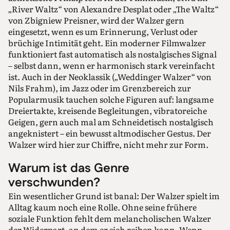
„River Waltz“ von Alexandre Desplat oder „The Waltz“
von Zbigniew Preisner, wird der Walzer gern
eingesetzt, wenn es um Erinnerung, Verlust oder
brüchige Intimität geht. Ein moderner Filmwalzer
funktioniert fast automatisch als nostalgisches Signal
– selbst dann, wenn er harmonisch stark vereinfacht
ist. Auch in der Neoklassik („Weddinger Walzer“ von
Nils Frahm), im Jazz oder im Grenzbereich zur
Popularmusik tauchen solche Figuren auf: langsame
Dreiertakte, kreisende Begleitungen, vibratoreiche
Geigen, gern auch mal am Schneidetisch nostalgisch
angeknistert – ein bewusst altmodischer Gestus. Der
Walzer wird hier zur Chiffre, nicht mehr zur Form.
Warum ist das Genre
verschwunden?
Ein wesentlicher Grund ist banal: Der Walzer spielt im
Alltag kaum noch eine Rolle. Ohne seine frühere
soziale Funktion fehlt dem melancholischen Walzer
der Widerpart, an dem er sich reiben kann. Wenn