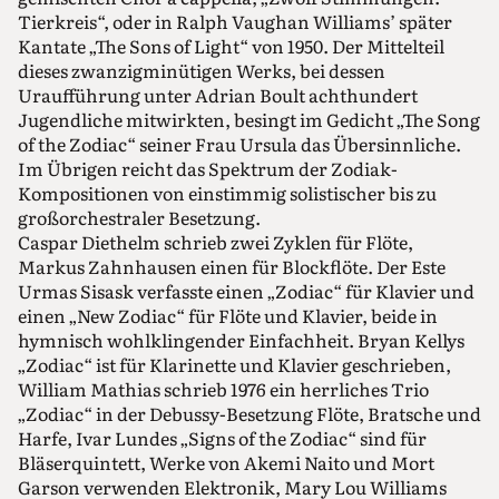
Tierkreis“, oder in Ralph Vaughan Williams’ später
Kantate „The Sons of Light“ von 1950. Der Mittelteil
dieses zwanzigminütigen Werks, bei dessen
Uraufführung unter Adrian Boult achthundert
Jugendliche mitwirkten, besingt im Gedicht „The Song
of the Zodiac“ seiner Frau Ursula das Übersinnliche.
Im Übrigen reicht das Spektrum der Zodiak-
Kompositionen von einstimmig solistischer bis zu
großorchestraler Besetzung.
Caspar Diethelm schrieb zwei Zyklen für Flöte,
Markus Zahnhausen einen für Blockflöte. Der Este
Urmas Sisask verfasste einen „Zodiac“ für Klavier und
einen „New Zodiac“ für Flöte und Klavier, beide in
hymnisch wohlklingender Einfachheit. Bryan Kellys
„Zodiac“ ist für Klarinette und Klavier geschrieben,
William Mathias schrieb 1976 ein herrliches Trio
„Zodiac“ in der Debussy-Besetzung Flöte, Bratsche und
Harfe, Ivar Lundes „Signs of the Zodiac“ sind für
Bläserquintett, Werke von Akemi Naito und Mort
Garson verwenden Elektronik, Mary Lou Williams