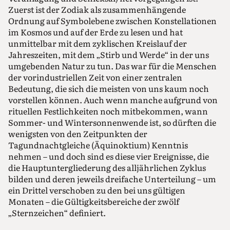
Zuerst ist der Zodiak als zusammenhängende
Ordnung auf Symbolebene zwischen Konstellationen
im Kosmos und auf der Erde zu lesen und hat
unmittelbar mit dem zyklischen Kreislauf der
Jahreszeiten, mit dem „Stirb und Werde“ in der uns
umgebenden Natur zu tun. Das war für die Menschen
der vorindustriellen Zeit von einer zentralen
Bedeutung, die sich die meisten von uns kaum noch
vorstellen können. Auch wenn manche aufgrund von
rituellen Festlichkeiten noch mitbekommen, wann
Sommer- und Wintersonnenwende ist, so dürften die
wenigsten von den Zeitpunkten der
Tagundnachtgleiche (Äquinoktium) Kenntnis
nehmen – und doch sind es diese vier Ereignisse, die
die Hauptuntergliederung des alljährlichen Zyklus
bilden und deren jeweils dreifache Unterteilung – um
ein Drittel verschoben zu den bei uns gültigen
Monaten – die Gültigkeitsbereiche der zwölf
„Sternzeichen“ definiert.