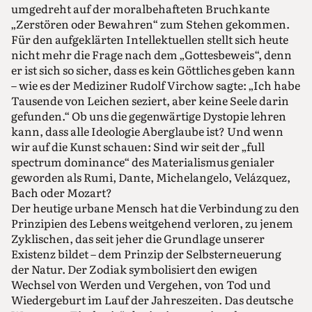
umgedreht auf der moralbehafteten Bruchkante
„Zerstören oder Bewahren“ zum Stehen gekommen.
Für den aufgeklärten Intellektuellen stellt sich heute
nicht mehr die Frage nach dem „Gottesbeweis“, denn
er ist sich so sicher, dass es kein Göttliches geben kann
– wie es der Mediziner Rudolf Virchow sagte: „Ich habe
Tausende von Leichen seziert, aber keine Seele darin
gefunden.“ Ob uns die gegenwärtige Dystopie lehren
kann, dass alle Ideologie Aberglaube ist? Und wenn
wir auf die Kunst schauen: Sind wir seit der „full
spectrum dominance“ des Materialismus genialer
geworden als Rumi, Dante, Michelangelo, Velázquez,
Bach oder Mozart?
Der heutige urbane Mensch hat die Verbindung zu den
Prinzipien des Lebens weitgehend verloren, zu jenem
Zyklischen, das seit jeher die Grundlage unserer
Existenz bildet – dem Prinzip der Selbsterneuerung
der Natur. Der Zodiak symbolisiert den ewigen
Wechsel von Werden und Vergehen, von Tod und
Wiedergeburt im Lauf der Jahreszeiten. Das deutsche