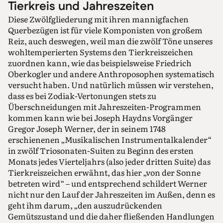
Tierkreis und Jahreszeiten
Diese Zwölfgliederung mit ihren mannigfachen
Querbezügen ist für viele Komponisten von großem
Reiz, auch deswegen, weil man die zwölf Töne unseres
wohltemperierten Systems den Tierkreiszeichen
zuordnen kann, wie das beispielsweise Friedrich
Oberkogler und andere Anthroposophen systematisch
versucht haben. Und natürlich müssen wir verstehen,
dass es bei Zodiak-Vertonungen stets zu
Überschneidungen mit Jahreszeiten-Programmen
kommen kann wie bei Joseph Haydns Vorgänger
Gregor Joseph Werner, der in seinem 1748
erschienenen „Musikalischen Instrumentalkalender“
in zwölf Triosonaten-Suiten zu Beginn des ersten
Monats jedes Vierteljahrs (also jeder dritten Suite) das
Tierkreiszeichen erwähnt, das hier „von der Sonne
betreten wird“ – und entsprechend schildert Werner
nicht nur den Lauf der Jahreszeiten im Außen, denn es
geht ihm darum, „den auszudrückenden
Gemütszustand und die daher fließenden Handlungen