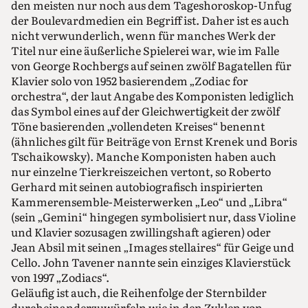
den meisten nur noch aus dem Tageshoroskop-Unfug
der Boulevardmedien ein Begriff ist. Daher ist es auch
nicht verwunderlich, wenn für manches Werk der
Titel nur eine äußerliche Spielerei war, wie im Falle
von George Rochbergs auf seinen zwölf Bagatellen für
Klavier solo von 1952 basierendem „Zodiac for
orchestra“, der laut Angabe des Komponisten lediglich
das Symbol eines auf der Gleichwertigkeit der zwölf
Töne basierenden „vollendeten Kreises“ benennt
(ähnliches gilt für Beiträge von Ernst Krenek und Boris
Tschaikowsky). Manche Komponisten haben auch
nur einzelne Tierkreiszeichen vertont, so Roberto
Gerhard mit seinen autobiografisch inspirierten
Kammerensemble-Meisterwerken „Leo“ und „Libra“
(sein „Gemini“ hingegen symbolisiert nur, dass Violine
und Klavier sozusagen zwillingshaft agieren) oder
Jean Absil mit seinen „Images stellaires“ für Geige und
Cello. John Tavener nannte sein einziges Klavierstück
von 1997 „Zodiacs“.
Geläufig ist auch, die Reihenfolge der Sternbilder
durcheinanderzuwürfeln wie in den Zyklen von