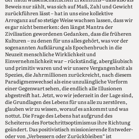
Beweis nur zählt, was sich auf Maß, Zahl und Gewicht
zurückführen lässt – hat in uns eine kollektive
Arroganz auf so stetige Weise wachsen lassen, dass wir
es gar nicht bemerken: den längst Mantra der
Zivilisation gewordenen Gedanken, dass die früheren
Kulturen – zu denen für uns alles gehört, was vor der
sogenannten Aufklärung als Epochenbruch in die
Neuzeit menschliche Wirklichkeit und
Einvernehmlichkeit war – rückständig, abergläubisch
und primitiv waren und wir unsere Vergangenheit als
Spezies, die Jahrmillionen zurückreicht, nach diesem
Paradigmenwechsel als eine unzulängliche Vorform
einer Gegenwart sehen, die endlich alle Illusionen
abgestreift hat. Jetzt, wo wir jederzeit in der Lage sind,
die Grundlagen des Lebens für uns alle zu zerstören,
glauben wir zu wissen, worauf es ankommt und was
nottut. Die Frage des Lebens hat aufgrund des
Scheiterns des Fortschrittsoptimismus ihre Richtung
geändert. Das positivistisch missionierende Entweder-
oder von „Verbessern oder Zurückbleiben“ ist