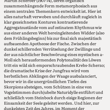
Martin Scherber (1907-74), deren organisch
zusammenhängende Form metamorphosisch aus
einem zentralen Themenkern entwickelt ist. Hier ist
alles naturhaft verwoben und durchläuft zugleich in
klar gezeichneten Konturen kontrastierende
Aggregatzustände vom auf ostinatem Rhythmus wie
aus einer anderen Welt hereingleitenden Widder (also
dem Frühlingsbeginn) bis zur final sich majestätisch
aufbauenden Apotheose der Fische. Zwischen der
dunkel schillernden Verrätselung der Zwillinge und
der aus nächtlicher Beschwörung eines mystischen a-
Moll sich herausformenden Polytonalität des Löwen
tritt ein wild sich emporschraubendes Krebs-Scherzo;
die dramatische Krise der Jungfrau wird vom
herbstlichen Abklingen der Waage ausbalanciert,
bevor wir in die unergründlichen Tiefen des
Skorpions absteigen, vom Schützen in eine von
Vogelstimmen durchjubelte Naturidylle entführt und
schließlich vom Steinbock durch eisige Regionen der
Einsamkeit der Seele geleitet werden. Und hier, zur
dunkelsten Zeit des Jahres, im Moment der