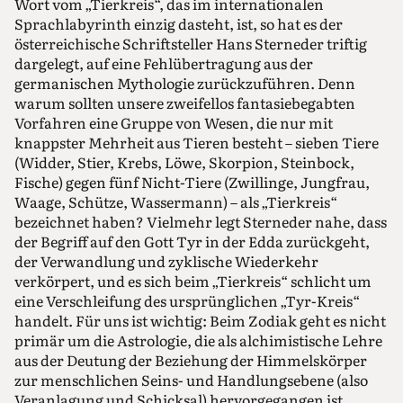
Wort vom „Tierkreis“, das im internationalen
Sprachlabyrinth einzig dasteht, ist, so hat es der
österreichische Schriftsteller Hans Sterneder triftig
dargelegt, auf eine Fehlübertragung aus der
germanischen Mythologie zurückzuführen. Denn
warum sollten unsere zweifellos fantasiebegabten
Vorfahren eine Gruppe von Wesen, die nur mit
knappster Mehrheit aus Tieren besteht – sieben Tiere
(Widder, Stier, Krebs, Löwe, Skorpion, Steinbock,
Fische) gegen fünf Nicht-Tiere (Zwillinge, Jungfrau,
Waage, Schütze, Wassermann) – als „Tierkreis“
bezeichnet haben? Vielmehr legt Sterneder nahe, dass
der Begriff auf den Gott Tyr in der Edda zurückgeht,
der Verwandlung und zyklische Wiederkehr
verkörpert, und es sich beim „Tierkreis“ schlicht um
eine Verschleifung des ursprünglichen „Tyr-Kreis“
handelt. Für uns ist wichtig: Beim Zodiak geht es nicht
primär um die Astrologie, die als alchimistische Lehre
aus der Deutung der Beziehung der Himmelskörper
zur menschlichen Seins- und Handlungsebene (also
Veranlagung und Schicksal) hervorgegangen ist.