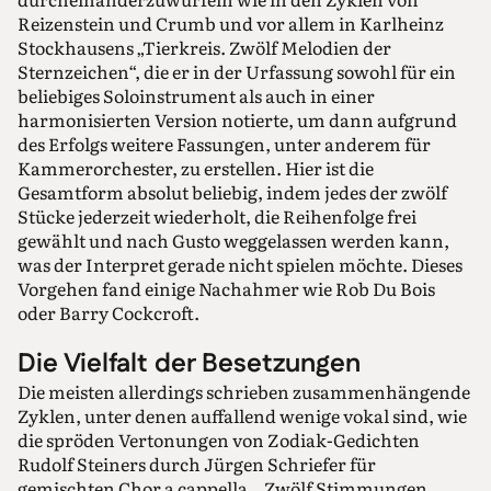
Reizenstein und Crumb und vor allem in Karlheinz
Stockhausens „Tierkreis. Zwölf Melodien der
Sternzeichen“, die er in der Urfassung sowohl für ein
beliebiges Soloinstrument als auch in einer
harmonisierten Version notierte, um dann aufgrund
des Erfolgs weitere Fassungen, unter anderem für
Kammerorchester, zu erstellen. Hier ist die
Gesamtform absolut beliebig, indem jedes der zwölf
Stücke jederzeit wiederholt, die Reihenfolge frei
gewählt und nach Gusto weggelassen werden kann,
was der Interpret gerade nicht spielen möchte. Dieses
Vorgehen fand einige Nachahmer wie Rob Du Bois
oder Barry Cockcroft.
Die Vielfalt der Besetzungen
Die meisten allerdings schrieben zusammenhängende
Zyklen, unter denen auffallend wenige vokal sind, wie
die spröden Vertonungen von Zodiak-Gedichten
Rudolf Steiners durch Jürgen Schriefer für
gemischten Chor a cappella, „Zwölf Stimmungen.