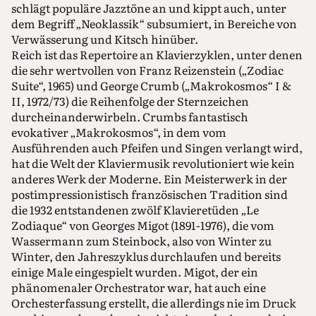
schlägt populäre Jazztöne an und kippt auch, unter
dem Begriff „Neoklassik“ subsumiert, in Bereiche von
Verwässerung und Kitsch hinüber.
Reich ist das Repertoire an Klavierzyklen, unter denen
die sehr wertvollen von Franz Reizenstein („Zodiac
Suite“, 1965) und George Crumb („Makrokosmos“ I &
II, 1972/73) die Reihenfolge der Sternzeichen
durcheinanderwirbeln. Crumbs fantastisch
evokativer „Makrokosmos“, in dem vom
Ausführenden auch Pfeifen und Singen verlangt wird,
hat die Welt der Klaviermusik revolutioniert wie kein
anderes Werk der Moderne. Ein Meisterwerk in der
postimpressionistisch französischen Tradition sind
die 1932 entstandenen zwölf Klavieretüden „Le
Zodiaque“ von Georges Migot (1891-1976), die vom
Wassermann zum Steinbock, also von Winter zu
Winter, den Jahreszyklus durchlaufen und bereits
einige Male eingespielt wurden. Migot, der ein
phänomenaler Orchestrator war, hat auch eine
Orchesterfassung erstellt, die allerdings nie im Druck