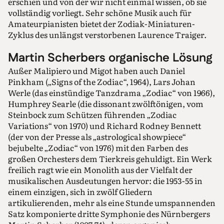
erschien und von der wir nicht einmal wissen, ob sie
vollständig vorliegt. Sehr schöne Musik auch für
Amateurpianisten bietet der Zodiak-Miniaturen-
Zyklus des unlängst verstorbenen Laurence Traiger.
Martin Scherbers organische Lösung
Außer Malipiero und Migot haben auch Daniel
Pinkham („Signs of the Zodiac“, 1964), Lars Johan
Werle (das einstündige Tanzdrama „Zodiac“ von 1966),
Humphrey Searle (die dissonant zwölftönigen, vom
Steinbock zum Schützen führenden „Zodiac
Variations“ von 1970) und Richard Rodney Bennett
(der von der Presse als „astrological showpiece“
bejubelte „Zodiac“ von 1976) mit den Farben des
großen Orchesters dem Tierkreis gehuldigt. Ein Werk
freilich ragt wie ein Monolith aus der Vielfalt der
musikalischen Ausdeutungen hervor: die 1953-55 in
einem einzigen, sich in zwölf Gliedern
artikulierenden, mehr als eine Stunde umspannenden
Satz komponierte dritte Symphonie des Nürnbergers