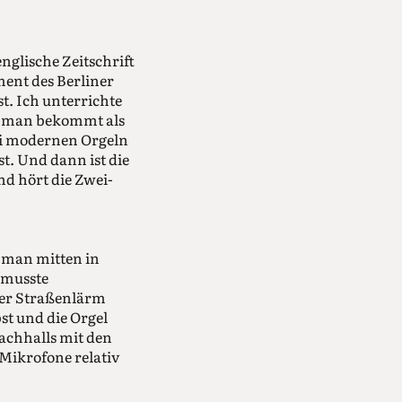
englische Zeitschrift
ment des Berliner
st. Ich unterrichte
nd man bekommt als
ei modernen Orgeln
ist. Und dann ist die
nd hört die Zwei-
t man mitten in
d musste
er Straßenlärm
st und die Orgel
Nachhalls mit den
Mikrofone relativ