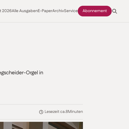
t 2026
Alle Ausgaben
E-Paper
Archiv
Service
Abonnement
gscheider-Orgel in
Lesezeit ca.
8
Minuten