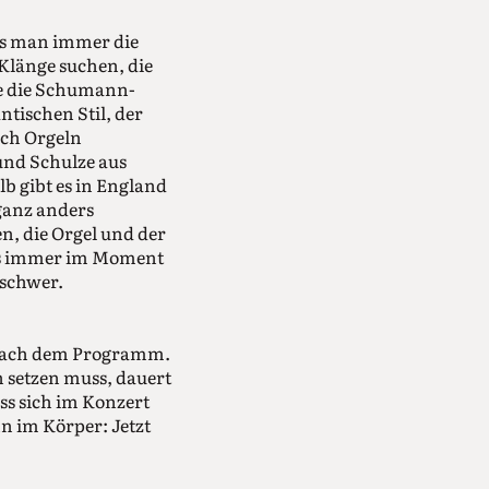
ass man immer die
Klänge suchen, die
be die Schumann-
tischen Stil, der
uch Orgeln
und Schulze aus
lb gibt es in England
ganz anders
n, die Orgel und der
das immer im Moment
 schwer.
e nach dem Programm.
 setzen muss, dauert
s sich im Konzert
 im Körper: Jetzt