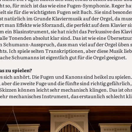
ht so, für mich ist das wie eine Fugen-Symphonie. Reger 
elt sie für die wichtigsten Fugen seit Bach. Sie sind besonde
 ist natürlich im Grunde Klaviermusik auf der Orgel, da m
t man Effekte wie Sforzandi, die perfekt auf dem Klavier si
m ein Blasinstrument, sie hat nicht das Perkussive des Klav
 alle Tonenden absolut klar sind. Das ist wie eine Übersetzu
en Schumann-Ausspruch, dass man viel auf der Orgel üben so
chts. Ich spiele selten Transkriptionen, aber diese Musik lieb
ache Schumanns ist eigentlich gut für die Orgel geeignet.
as zu spielen?
 es sich anhört. Die Fugen und Kanons sind heikel zu spielen. 
 aber die zweite Fuge und die fünfte sind richtig gefährlich
 Skizzen können leicht sehr mechanisch klingen. Das ist oh
in sehr mechanisches Instrument, das erstaunlich schlecht k