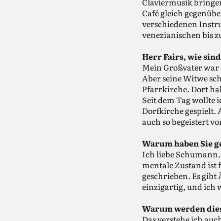
Claviermusik bringen
Café gleich gegenübe
verschiedenen Instru
venezianischen bis z
Herr Fairs, wie si
Mein Großvater war O
Aber seine Witwe sch
Pfarrkirche. Dort ha
Seit dem Tag wollte i
Dorfkirche gespielt. 
auch so begeistert vo
Warum haben Sie g
Ich liebe Schumann. 
mentale Zustand ist 
geschrieben. Es gib
einzigartig, und ich
Warum werden diese
Das verstehe ich auc