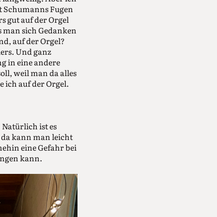
hat Schumanns Fugen
rs gut auf der Orgel
uss man sich Gedanken
nd, auf der Orgel?
iers. Und ganz
ng in eine andere
ll, weil man da alles
e ich auf der Orgel.
Natürlich ist es
, da kann man leicht
nehin eine Gefahr bei
lingen kann.