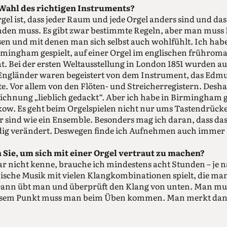
 Wahl des richtigen Instruments?
gel ist, dass jeder Raum und jede Orgel anders sind und d
nden muss. Es gibt zwar bestimmte Regeln, aber man muss 
sen und mit denen man sich selbst auch wohlfühlt. Ich ha
mingham gespielt, auf einer Orgel im englischen frühroman
at. Bei der ersten Weltausstellung in London 1851 wurden a
e Engländer waren begeistert von dem Instrument, das Edm
e. Vor allem von den Flöten- und Streicherregistern. Desha
eichnung „lieblich gedackt“. Aber ich habe in Birmingham 
ankow. Es geht beim Orgelspielen nicht nur ums Tastendrücke
r sind wie ein Ensemble. Besonders mag ich daran, dass 
ändig verändert. Deswegen finde ich Aufnehmen auch immer
Sie, um sich mit einer Orgel vertraut zu machen?
gar nicht kenne, brauche ich mindestens acht Stunden – j
he Musik mit vielen Klangkombinationen spielt, die man
 Dann übt man und überprüft den Klang von unten. Man mus
 diesem Punkt muss man beim Üben kommen. Man merkt dann