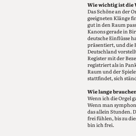
Wie wichtig ist die
Das Schöne an der Or
geeigneten Klänge fi
gut in den Raum pas
Kanons gerade in Bir
deutsche Einflüsse h
präsentiert, und di
Deutschland vorstellt
Register mit der Bez
registriert als in P
Raum und der Spiele
stattfindet, sich st
Wie lange brauchen 
Wenn ich die Orgel 
Wenn man symphonisc
das allein Stunden.
frei fühlen, bis zu
bin ich frei.