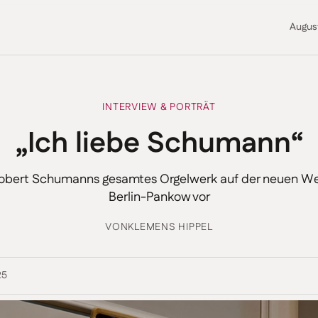
Augus
INTERVIEW & PORTRÄT
„Ich liebe Schumann“
t Robert Schumanns gesamtes Orgelwerk auf der neuen We
Berlin-Pankow vor
VON
KLEMENS HIPPEL
25