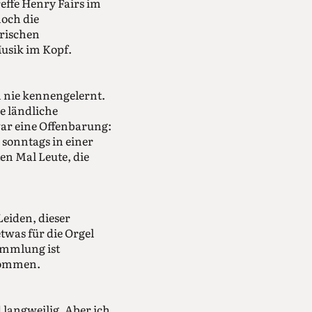
effe Henry Fairs im
noch die
orischen
Musik im Kopf.
n nie kennengelernt.
e ländliche
war eine Offenbarung:
h sonntags in einer
en Mal Leute, die
Leiden, dieser
twas für die Orgel
ammlung ist
ekommen.
 langweilig. Aber ich