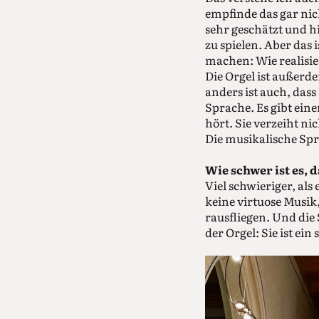
empfinde das gar nic
sehr geschätzt und hi
zu spielen. Aber das
machen: Wie realisier
Die Orgel ist außerde
anders ist auch, dass
Sprache. Es gibt ein
hört. Sie verzeiht ni
Die musikalische Spr
Wie schwer ist es, d
Viel schwieriger, als
keine virtuose Musik,
rausfliegen. Und die
der Orgel: Sie ist e