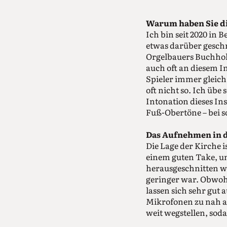
Warum haben Sie d
Ich bin seit 2020 in B
etwas darüber geschri
Orgelbauers Buchholz,
auch oft an diesem I
Spieler immer gleic
oft nicht so. Ich übe 
Intonation dieses In
Fuß-Obertöne – bei s
Das Aufnehmen in di
Die Lage der Kirche 
einem guten Take, und
herausgeschnitten 
geringer war. Obwohl
lassen sich sehr gut 
Mikrofonen zu nah an
weit wegstellen, sod