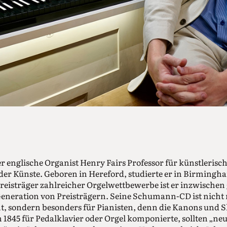
der englische Organist Henry Fairs Professor für künstlerisch
der Künste. Geboren in Hereford, studierte er in Birmingha
reisträger zahlreicher Orgelwettbewerbe ist er inzwischen
eneration von Preisträgern. Seine Schumann-CD ist nicht 
t, sondern besonders für Pianisten, denn die Kanons und S
 1845 für Pedalklavier oder Orgel komponierte, sollten „ne