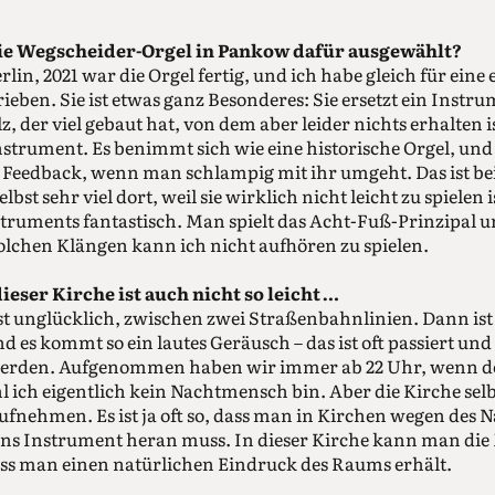
ie Wegscheider-Orgel in Pankow dafür ausgewählt?
erlin, 2021 war die Orgel fertig, und ich habe gleich für eine 
eben. Sie ist etwas ganz Besonderes: Sie ersetzt ein Instru
 der viel gebaut hat, von dem aber leider nichts erhalten i
nstrument. Es benimmt sich wie eine historische Orgel, u
h Feedback, wenn man schlampig mit ihr umgeht. Das ist b
selbst sehr viel dort, weil sie wirklich nicht leicht zu spielen 
struments fantastisch. Man spielt das Acht-Fuß-Prinzipal u
olchen Klängen kann ich nicht aufhören zu spielen.
eser Kirche ist auch nicht so leicht …
ist unglücklich, zwischen zwei Straßenbahnlinien. Dann is
 es kommt so ein lautes Geräusch – das ist oft passiert un
werden. Aufgenommen haben wir immer ab 22 Uhr, wenn d
 ich eigentlich kein Nachtmensch bin. Aber die Kirche selb
aufnehmen. Es ist ja oft so, dass man in Kirchen wegen des 
s Ins­trument heran muss. In dieser Kirche kann man die 
ass man einen natürlichen Eindruck des Raums erhält.