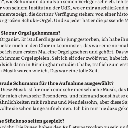
“, wie Schumann damals an seinen Verleger schrieb. Ich tr
r von seinem Institut an der UdK, wo er mir anschließend 
mente zeigt, die dort zur Verfügung stehen: von einer hist
ur großen Schuke-Orgel. Und zu jeder hat er die passende 
nd Sie zur Orgel gekommen?
rganist. Er ist allerdings sehr jung gestorben, ich habe ih
ickte mich in den Chor in Leominster, das war eine normal
be ich zum ersten Mal eine Orgel gesehen und gehört. Das 
ch immer Orgel spielen. Seit ich elf oder zwölf war, habe ic
Als ich dann in Birmingham studiert habe, traf ich zum erst
n Musik waren wie ich. Das war eine tolle Zeit.
erade Schumann für Ihre Aufnahme ausgewählt?
Diese Musik ist für mich eine sehr menschliche Musik, das 
für mich etwas sehr Besonderes, und niemand sonst hat so e
t Ähnlichkeiten mit Brahms und Mendelssohn, aber diese S
 wollte sie schon lange aufnehmen. Ich bin nur nie dazu g
 Stücke so selten gespielt?
h nicht. Die Fugen haben den Ruf, etwas trocken zu sein und