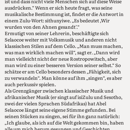
ist und dass nicht viele Menschen sich auf diese Weise
ausdrücken.“ Wenn er sich heute fragt, was seine
musikalische Bestimmung ist, findet er die Antwort in
einem Zulu-Wort: sithunyiwe. „Es bedeutet ,Wir
wurden von den Ahnen gesandt’.“
Ermutigt von seiner Lehrerin, beschäftigte sich
Selaocoe weiter mit Volksmusik und anderen nicht
klassischen Stilen auf dem Cello. „Man muss machen,
was man wirklich machen will“, sagt er. „Dann wird
man vielleicht nicht der neue Rostropowitsch, aber
man wird zu einer besseren Version seiner selbst.“ So
schätze er am Cello besonders dessen „Fähigkeit, sich
zu verwandeln“. Man könne auf ihm „singen“, es aber
auch perkussiv spielen.
Als Grenzgänger zwischen klassischer Musik und
afrikanischer Musik (er singt auf isiZulu und Sesotho,
zwei der vielen Sprachen Südafrikas) hat Abel
Selaocoe längst seine eigene Stimme gefunden. Bei
seinen Stücken zu singen, sei für ihn ganz natürlich:
„Ich glaube, als ich auf die Welt gekommen bin, haben
alle um mich herum gesungen und Geschichten