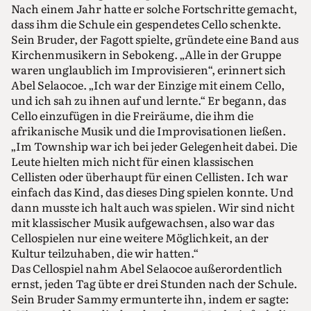
Nach einem Jahr hatte er solche Fortschritte gemacht,
dass ihm die Schule ein gespendetes Cello schenkte.
Sein Bruder, der Fagott spielte, gründete eine Band aus
Kirchenmusikern in Sebokeng. „Alle in der Gruppe
waren unglaublich im Improvisieren“, erinnert sich
Abel Selaocoe. „Ich war der Einzige mit einem Cello,
und ich sah zu ihnen auf und lernte.“ Er begann, das
Cello einzufügen in die Freiräume, die ihm die
afrikanische Musik und die Improvisationen ließen.
„Im Township war ich bei jeder Gelegenheit dabei. Die
Leute hielten mich nicht für einen klassischen
Cellisten oder überhaupt für einen Cellisten. Ich war
einfach das Kind, das dieses Ding spielen konnte. Und
dann musste ich halt auch was spielen. Wir sind nicht
mit klassischer Musik aufgewachsen, also war das
Cellospielen nur eine weitere Möglichkeit, an der
Kultur teilzuhaben, die wir hatten.“
Das Cellospiel nahm Abel Selaocoe außerordentlich
ernst, jeden Tag übte er drei Stunden nach der Schule.
Sein Bruder Sammy ermunterte ihn, indem er sagte: