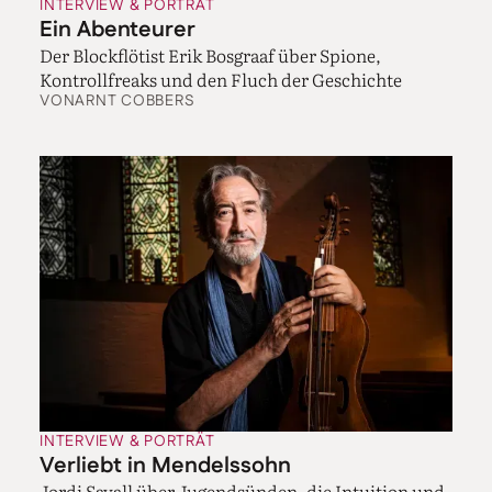
INTERVIEW & PORTRÄT
Ein Abenteurer
Der Blockflötist Erik Bosgraaf über Spione,
Kontrollfreaks und den Fluch der Geschichte
VON
ARNT COBBERS
INTERVIEW & PORTRÄT
Verliebt in Mendelssohn
Jordi Savall über Jugendsünden, die Intuition und