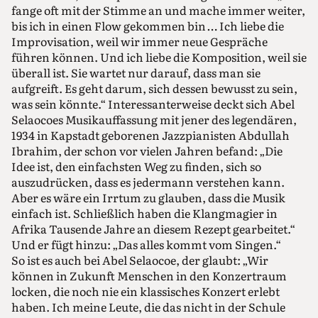
fange oft mit der Stimme an und mache immer weiter,
bis ich in einen Flow gekommen bin … Ich liebe die
Improvisation, weil wir immer neue Gespräche
führen können. Und ich liebe die Komposition, weil sie
überall ist. Sie wartet nur darauf, dass man sie
aufgreift. Es geht darum, sich dessen bewusst zu sein,
was sein könnte.“ Interessanterweise deckt sich Abel
Selaocoes Musikauffassung mit jener des legendären,
1934 in Kapstadt geborenen Jazzpianisten Abdullah
Ibrahim, der schon vor vielen Jahren befand: „Die
Idee ist, den einfachsten Weg zu finden, sich so
auszudrücken, dass es jedermann verstehen kann.
Aber es wäre ein Irrtum zu glauben, dass die Musik
einfach ist. Schließlich haben die Klangmagier in
Afrika Tausende Jahre an diesem Rezept gearbeitet.“
Und er fügt hinzu: „Das alles kommt vom Singen.“
So ist es auch bei Abel Selaocoe, der glaubt: „Wir
können in Zukunft Menschen in den Konzertraum
locken, die noch nie ein klassisches Konzert erlebt
haben. Ich meine Leute, die das nicht in der Schule