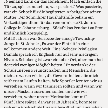
„Niemand kann dir das abnehmen. Mach einfach die
Tür zu, spiele und schau, was passiert.“ Was passierte,
war ein Schock für die begüterten Arbeitgeber seiner
Mutter. Der Sohn ihrer Haushaltshilfe bekam ein
Vollzeitstipendium für das renommierte St. John’s
College in Johannesburg – Südafrikas Pendant zu Eton
und ähnlich kostspielig.
Mit 13 Jahren war Selaocoe der einzige Township-
Junge in St. John’s: „Es war der Eintritt in eine
vollkommen andere Welt. Eine Welt der Privilegien.
Damals sprach ich Englisch nur auf sehr niedrigem
Niveau. Sebokeng ist zwar ein toller Ort, aber man hat
dort viel weniger Möglichkeiten.“ Er verdanke der
Schule „neben Freundschaften mit Menschen, die
nicht so waren wie ich, die Gewohnheiten, die mich
seither am Laufen halten. Wie Sportler lernten wir zu
verstehen, wann wir trainieren sollten und wann wir
unsere Muskeln ausruhen sollten und wie wir
verstehen, woher unsere Motivation kommt“.
Fünf Jahre später, da war er 18 Jahre alt, konnte er
sich eine Hochschule fürs weitere Studium aussuchen