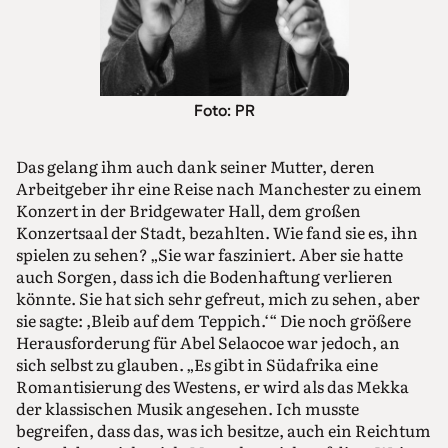
Foto: PR
Das gelang ihm auch dank seiner Mutter, deren
Arbeitgeber ihr eine Reise nach Manchester zu einem
Konzert in der Bridgewater Hall, dem großen
Konzertsaal der Stadt, bezahlten. Wie fand sie es, ihn
spielen zu sehen? „Sie war fasziniert. Aber sie hatte
auch Sorgen, dass ich die Bodenhaftung verlieren
könnte. Sie hat sich sehr gefreut, mich zu sehen, aber
sie sagte: ,Bleib auf dem Teppich.‘“ Die noch größere
Herausforderung für Abel Selaocoe war jedoch, an
sich selbst zu glauben. „Es gibt in Südafrika eine
Romantisierung des Westens, er wird als das Mekka
der klassischen Musik angesehen. Ich musste
begreifen, dass das, was ich besitze, auch ein Reichtum