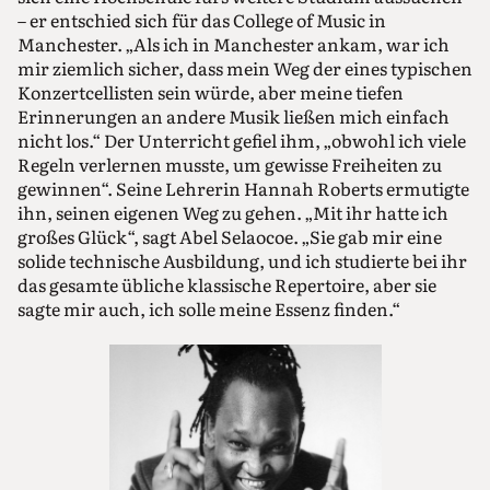
– er entschied sich für das College of Music in
Manchester. „Als ich in Manchester ankam, war ich
mir ziemlich sicher, dass mein Weg der eines typischen
Konzertcellisten sein würde, aber meine tiefen
Erinnerungen an andere Musik ließen mich einfach
nicht los.“ Der Unterricht gefiel ihm, „obwohl ich viele
Regeln verlernen musste, um gewisse Freiheiten zu
gewinnen“. Seine Lehrerin Hannah Roberts ermutigte
ihn, seinen eigenen Weg zu gehen. „Mit ihr hatte ich
großes Glück“, sagt Abel Selaocoe. „Sie gab mir eine
solide technische Ausbildung, und ich studierte bei ihr
das gesamte übliche klassische Repertoire, aber sie
sagte mir auch, ich solle meine Essenz finden.“