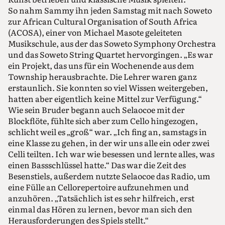
So nahm Sammy ihn jeden Samstag mit nach Soweto
zur African Cultural Organisation of South Africa
(ACOSA), einer von Michael Masote geleiteten
Musikschule, aus der das Soweto Symphony Orchestra
und das Soweto String Quartet hervorgingen. „Es war
ein Projekt, das uns für ein Wochenende aus dem
Township heraus­brachte. Die Lehrer waren ganz
erstaunlich. Sie konnten so viel Wissen weitergeben,
hatten aber eigentlich keine Mittel zur Verfügung.“
Wie sein Bruder begann auch Selaocoe mit der
Blockflöte, fühlte sich aber zum Cello hingezogen,
schlicht weil es „groß“ war. „Ich fing an, samstags in
eine Klasse zu gehen, in der wir uns alle ein oder zwei
Celli teilten. Ich war wie besessen und lernte alles, was
einen Bassschlüssel hatte.“ Das war die Zeit des
Besenstiels, außerdem nutzte Selaocoe das Radio, um
eine Fülle an Cellorepertoire aufzunehmen und
anzuhören. „Tatsächlich ist es sehr hilfreich, erst
einmal das Hören zu lernen, bevor man sich den
Herausforderungen des Spiels stellt.“