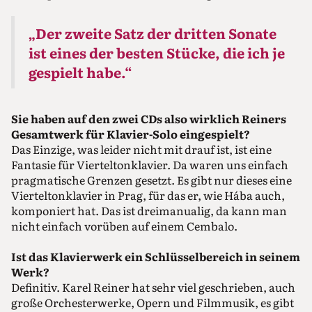
„Der zweite Satz der dritten Sonate
ist eines der besten Stücke, die ich je
gespielt habe.“
Sie haben auf den zwei CDs also wirklich Reiners
Gesamtwerk für Klavier-Solo eingespielt?
Das Einzige, was leider nicht mit drauf ist, ist eine
Fantasie für Vierteltonklavier. Da waren uns einfach
pragmatische Grenzen gesetzt. Es gibt nur dieses eine
Vierteltonklavier in Prag, für das er, wie Hába auch,
komponiert hat. Das ist dreimanualig, da kann man
nicht einfach vorüben auf einem Cembalo.
Ist das Klavierwerk ein Schlüssel­bereich in seinem
Werk?
Definitiv. Karel Reiner hat sehr viel geschrieben, auch
große Orchesterwerke, Opern und Filmmusik, es gibt