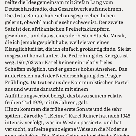
reifte die Idee gemeinsam mit Stefan Lang vom
Deutschlandradio, das Gesamtwerk aufzunehmen.
Die dritte Sonate habe ich ausgesprochen lieben
gelernt, obwohl auch sie sehr schwer ist. Der zweite
Satz ist den afrikanischen Freiheitskämpfern
gewidmet, und das ist eines der besten Stücke Musik,
die ich jemals gespielt habe, weil sie von einer
Klanglichkeit ist, die ich einfach großartig finde. Sie ist
insgesamt konzilianter, die Bedrohung des Krieges ist
weg, 1961/62 war Karel Reiner ein relativ freies
Schaffen möglich, und er genoss hohes Ansehen. Das
änderte sich nach der Niederschlagung des Prager
Frühlings. Da trat er aus der Kommunistischen Partei
aus und wurde daraufhin mit einem
Aufführungsverbot belegt, das bis zu seinem relativ
frühen Tod 1979, mit 69 Jahren, galt.
Hinzu kommen die frühe erste Sonate und die sehr
späten „Zárodky“, „Keime“. Karel Reiner hat nach 1945
intensiv verfolgt, was im Westen passierte, und hat
versucht, auf seine ganz eigene Weise an die Moderne
anzuschließen. Die „Keime“ sind aphoristische Stücke,