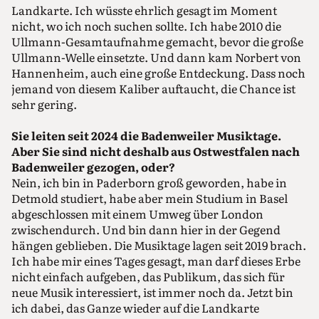
Landkarte. Ich wüsste ehrlich gesagt im Moment
nicht, wo ich noch suchen sollte. Ich habe 2010 die
Ullmann-Gesamtaufnahme gemacht, bevor die große
Ullmann-Welle einsetzte. Und dann kam Norbert von
Hannenheim, auch eine große Entdeckung. Dass noch
jemand von diesem Kaliber auftaucht, die Chance ist
sehr gering.
Sie leiten seit 2024 die Badenweiler Musiktage.
Aber Sie sind nicht deshalb aus Ostwestfalen nach
Badenweiler gezogen, oder?
Nein, ich bin in Paderborn groß geworden, habe in
Detmold studiert, habe aber mein Studium in Basel
abgeschlossen mit einem Umweg über London
zwischendurch. Und bin dann hier in der Gegend
hängen geblieben. Die Musiktage lagen seit 2019 brach.
Ich habe mir eines Tages gesagt, man darf dieses Erbe
nicht einfach aufgeben, das Publikum, das sich für
neue Musik interessiert, ist immer noch da. Jetzt bin
ich dabei, das Ganze wieder auf die Landkarte