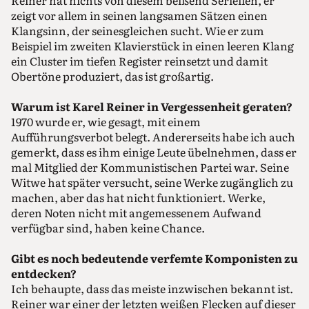
Reiner hat nichts von diesem beißend Seriellen, er
zeigt vor allem in seinen langsamen Sätzen einen
Klangsinn, der seinesgleichen sucht. Wie er zum
Beispiel im zweiten Klavierstück in einen leeren Klang
ein Cluster im tiefen Register reinsetzt und damit
Obertöne produziert, das ist großartig.
Warum ist Karel Reiner in Vergessenheit geraten?
1970 wurde er, wie gesagt, mit einem
Aufführungsverbot belegt. Andererseits habe ich auch
gemerkt, dass es ihm einige Leute übelnehmen, dass er
mal Mitglied der Kommunistischen Partei war. Seine
Witwe hat später versucht, seine Werke zugänglich zu
machen, aber das hat nicht funktioniert. Werke,
deren Noten nicht mit angemessenem Aufwand
verfügbar sind, haben keine Chance.
Gibt es noch bedeutende verfemte Komponisten zu
entdecken?
Ich behaupte, dass das meiste inzwischen bekannt ist.
Reiner war einer der letzten weißen Flecken auf dieser