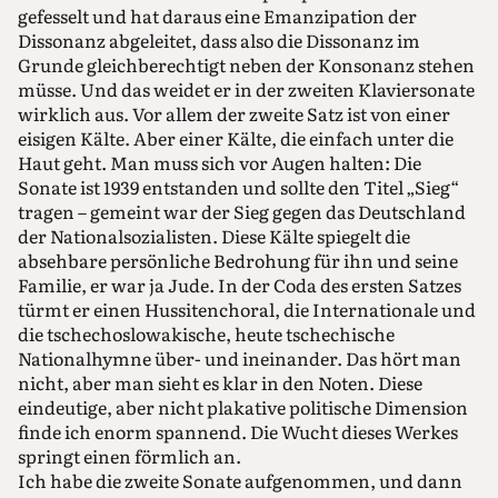
gefesselt und hat daraus eine Emanzipation der
Dissonanz abgeleitet, dass also die Dissonanz im
Grunde gleichberechtigt neben der Konsonanz stehen
müsse. Und das weidet er in der zweiten Klaviersonate
wirklich aus. Vor allem der zweite Satz ist von einer
eisigen Kälte. Aber einer Kälte, die einfach unter die
Haut geht. Man muss sich vor Augen halten: Die
Sonate ist 1939 entstanden und sollte den Titel „Sieg“
tragen – gemeint war der Sieg gegen das Deutschland
der Nationalsozialisten. Diese Kälte spiegelt die
absehbare persönliche Bedrohung für ihn und seine
Familie, er war ja Jude. In der Coda des ersten Satzes
türmt er einen Hussitenchoral, die Internationale und
die tschechoslowakische, heute tschechische
Nationalhymne über- und ineinander. Das hört man
nicht, aber man sieht es klar in den Noten. Diese
eindeutige, aber nicht plakative politische Dimension
finde ich enorm spannend. Die Wucht dieses Werkes
springt einen förmlich an.
Ich habe die zweite Sonate aufgenommen, und dann