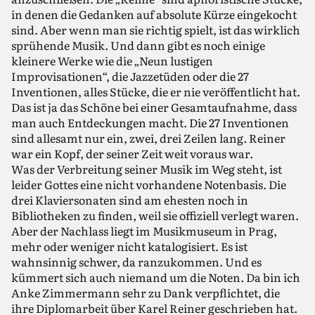
in denen die Gedanken auf absolute Kürze eingekocht
sind. Aber wenn man sie richtig spielt, ist das wirklich
sprühende Musik. Und dann gibt es noch einige
kleinere Werke wie die „Neun lustigen
Improvisationen“, die Jazzetüden oder die 27
Inventionen, alles Stücke, die er nie veröffentlicht hat.
Das ist ja das Schöne bei einer Gesamtaufnahme, dass
man auch Entdeckungen macht. Die 27 Inventionen
sind allesamt nur ein, zwei, drei Zeilen lang. Reiner
war ein Kopf, der seiner Zeit weit voraus war.
Was der Verbreitung seiner Musik im Weg steht, ist
leider Gottes eine nicht vorhandene Notenbasis. Die
drei Klaviersonaten sind am ehesten noch in
Bibliotheken zu finden, weil sie offiziell verlegt waren.
Aber der Nachlass liegt im Musikmuseum in Prag,
mehr oder weniger nicht katalogisiert. Es ist
wahnsinnig schwer, da ranzukommen. Und es
kümmert sich auch niemand um die Noten. Da bin ich
Anke Zimmermann sehr zu Dank verpflichtet, die
ihre Diplomarbeit über Karel Reiner geschrieben hat.