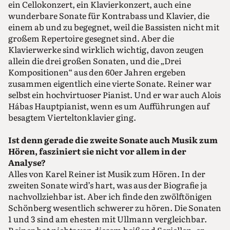
ein Cellokonzert, ein Klavierkonzert, auch eine
wunderbare Sonate für Kontrabass und Klavier, die
einem ab und zu begegnet, weil die Bassisten nicht mit
großem Repertoire gesegnet sind. Aber die
Klavierwerke sind wirklich wichtig, davon zeugen
allein die drei großen Sonaten, und die „Drei
Kompositionen“ aus den 60er Jahren ergeben
zusammen eigentlich eine vierte Sonate. Reiner war
selbst ein hochvirtuoser Pianist. Und er war auch Alois
Hábas Hauptpianist, wenn es um Aufführungen auf
besagtem Vierteltonklavier ging.
Ist denn gerade die zweite Sonate auch Musik zum
Hören, fasziniert sie nicht vor allem in der
Analyse?
Alles von Karel Reiner ist Musik zum Hören. In der
zweiten Sonate wird’s hart, was aus der Biografie ja
nachvollziehbar ist. Aber ich finde den zwölftönigen
Schönberg wesentlich schwerer zu hören. Die Sonaten
1 und 3 sind am ehesten mit Ullmann vergleichbar.