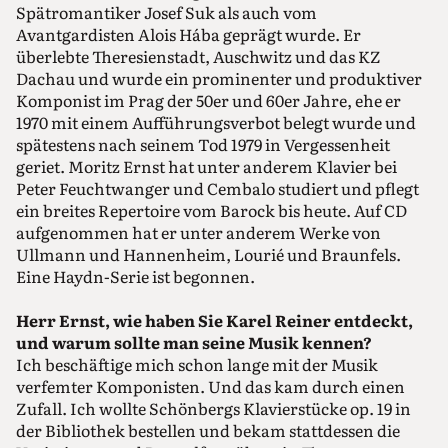
Spätromantiker Josef Suk als auch vom
Avantgardisten Alois Hába geprägt wurde. Er
überlebte Theresienstadt, Auschwitz und das KZ
Dachau und wurde ein prominenter und produktiver
Komponist im Prag der 50er und 60er Jahre, ehe er
1970 mit einem Aufführungsverbot belegt wurde und
spätestens nach seinem Tod 1979 in Vergessenheit
geriet. Moritz Ernst hat unter anderem Klavier bei
Peter Feuchtwanger und Cembalo studiert und pflegt
ein breites Repertoire vom Barock bis heute. Auf CD
aufgenommen hat er unter anderem Werke von
Ullmann und Hannenheim, Lourié und Braunfels.
Eine Haydn-Serie ist begonnen.
Herr Ernst, wie haben Sie Karel Reiner entdeckt,
und warum sollte man seine Musik kennen?
Ich beschäftige mich schon lange mit der Musik
verfemter Komponisten. Und das kam durch einen
Zufall. Ich wollte Schönbergs Klavierstücke op. 19 in
der Bibliothek bestellen und bekam stattdessen die