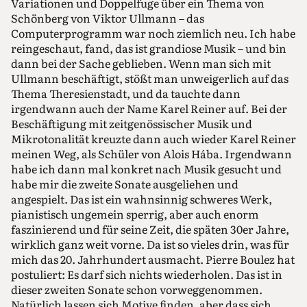
Variationen und Doppelfuge über ein Thema von
Schönberg von Viktor Ullmann – das
Computerprogramm war noch ziemlich neu. Ich habe
reingeschaut, fand, das ist grandiose Musik – und bin
dann bei der Sache geblieben. Wenn man sich mit
Ullmann beschäftigt, stößt man unweigerlich auf das
Thema Theresienstadt, und da tauchte dann
irgendwann auch der Name Karel Reiner auf. Bei der
Beschäftigung mit zeitgenössischer Musik und
Mikrotonalität kreuzte dann auch wieder Karel Reiner
meinen Weg, als Schüler von Alois Hába. Irgendwann
habe ich dann mal konkret nach Musik gesucht und
habe mir die zweite Sonate ausgeliehen und
angespielt. Das ist ein wahnsinnig schweres Werk,
pianistisch ungemein sperrig, aber auch enorm
faszinierend und für seine Zeit, die späten 30er Jahre,
wirklich ganz weit vorne. Da ist so vieles drin, was für
mich das 20. Jahrhundert ausmacht. Pierre Boulez hat
postuliert: Es darf sich nichts wiederholen. Das ist in
dieser zweiten Sonate schon vorweggenommen.
Natürlich lassen sich Motive finden, aber dass sich