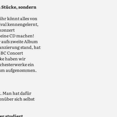
n Stücke, sondern
ihr könnt alles von
val kennengelernt,
okonzert
n eine CD machen!
r aufs zweite Album
anzierung stand, hat
 BBC Concert
cke haben wir
rchesterwerke ein
Album aufgenommen.
t. Man hat dafür
nüber sich selbst
er studiert.