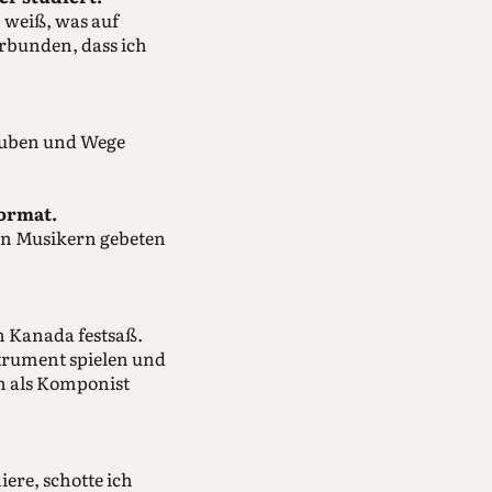
 weiß, was auf
erbunden, dass ich
lauben und Wege
Format.
ten Musikern gebeten
n Kanada festsaß.
­trument spielen und
an als Komponist
ere, schotte ich