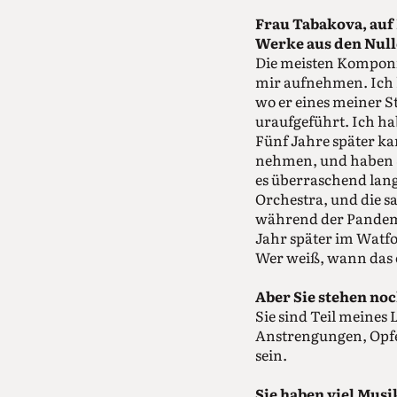
Frau Tabakova, auf
Werke aus den Null
Die meisten Komponis
mir aufnehmen. Ich 
wo er eines meiner S
uraufgeführt. Ich h
Fünf Jahre später ka
nehmen, und haben St
es überraschend lang
Orchestra, und die 
während der Pandemi
Jahr später im Watf
Wer weiß, wann das e
Aber Sie stehen no
Sie sind Teil meines
Anstrengungen, Opfer
sein.
Sie haben viel Musi