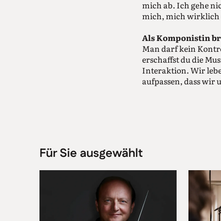
mich ab. Ich gehe ni
mich, mich wirklich 
Als Komponistin br
Man darf kein Kontro
erschaffst du die Mus
Interaktion. Wir lebe
aufpassen, dass wir
Sie haben schon fr
Aber ich war kein W
Ähnliches gibt es auc
ich dann mit meinen
spielen hören und ges
Für Sie ausgewählt
vorgespielt und ein
Dirigieren war eine 
Aber es ist sicherl
Absolut! Vor allem f
jährigen Gleichaltrig