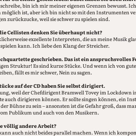
 schreibe, bin ich mir meiner eigenen Grenzen bewusst. Ich
möglich ist, aber ich bin nicht so mit den Instrumenten v
n zurückzucke, weil sie schwer zu spielen sind.
die Cellisten denken Sie überhaupt nicht?
cklicherweise exzellente Interpreten, die an meine Musik g
spielen kann. Ich liebe den Klang der Streicher.
ichquartette geschrieben. Das ist ein anspruchsvolles 
igen Struktur! Es sind kurze Stücke. Und wenn ich von gu
iben, fällt es mir schwer, Nein zu sagen.
ücke auf der CD haben Sie selbst dirigiert.
sung, weil der Chefdirigent Bramwell Tovey im Lockdown i
te auch dirigieren können. Er sollte singen können, ein Ins
uf der Bühne zu sein – ansonsten ist die Gefahr groß, dass m
vom Publikum und auch von den Musikern.
ne völlig andere Arbeit?
kann auch nicht beides parallel machen. Wenn ich komponi