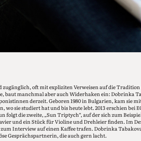
d zugänglich, oft mit expliziten Verweisen auf die Traditio
, baut manchmal aber auch Widerhaken ein: Dobrinka Tab
onistinnen derzeit. Geboren 1980 in Bulgarien, kam sie mit
, wo sie studiert hat und bis heute lebt. 2013 erschien bei 
 folgt die zweite, „Sun Triptych“, auf der sich zum Beispiel
lavier und ein Stück für Violine und Drehleier finden. Im D
s zum Interview auf einen Kaffee trafen. Dobrinka Tabakov
se Gesprächspartnerin, die auch gern lacht.