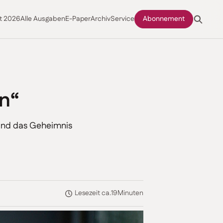
t 2026
Alle Ausgaben
E-Paper
Archiv
Service
Abonnement
n“
 und das Geheimnis
Lesezeit ca.
19
Minuten