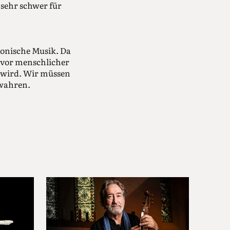
 sehr schwer für
ronische Musik. Da
t vor menschlicher
er wird. Wir müssen
ewahren.
studieren.
of Music, etwas
ierunterricht, und als
 bei uns zu Hause
n. Ich habe
onieren, das
n zwanzig 15- bis 17-