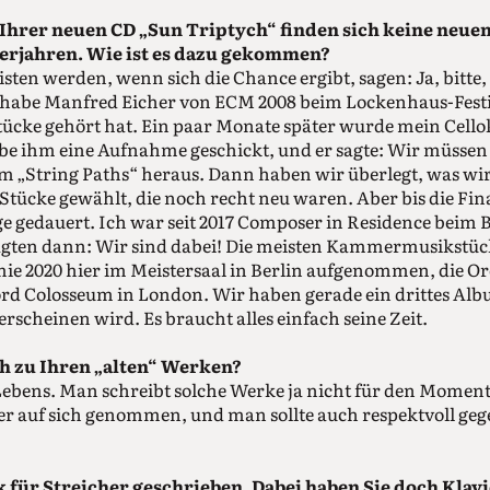
 Ihrer neuen CD „Sun Triptych“ finden sich keine neue
erjahren. Wie ist es dazu gekommen?
ten werden, wenn sich die Chance ergibt, sagen: Ja, bitte, 
habe Manfred Eicher von ECM 2008 beim Lockenhaus-Festi
tücke gehört hat. Ein paar Monate später wurde mein Cell
abe ihm eine Aufnahme geschickt, und er sagte: Wir müsse
m „String Paths“ heraus. Dann haben wir überlegt, was wi
ücke gewählt, die noch recht neu waren. Aber bis die Fin
e gedauert. Ich war seit 2017 Composer in Residence beim
sagten dann: Wir sind dabei! Die meisten Kammermusikstü
e 2020 hier im Meistersaal in Berlin aufgenommen, die O
ord Colosseum in London. Wir haben gerade ein drittes 
rscheinen wird. Es braucht alles einfach seine Zeit.
ch zu Ihren „alten“ Werken?
 Lebens. Man schreibt solche Werke ja nicht für den Momen
 auf sich genommen, und man sollte auch respektvoll gege
k für Streicher geschrieben. Dabei haben Sie doch Klavi