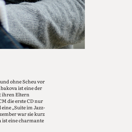
n und ohne Scheu vor
akova ist eine der
 ihren Eltern
ECM die erste CD nur
 eine „Suite im Jazz-
ezember war sie kurz
a ist eine charmante