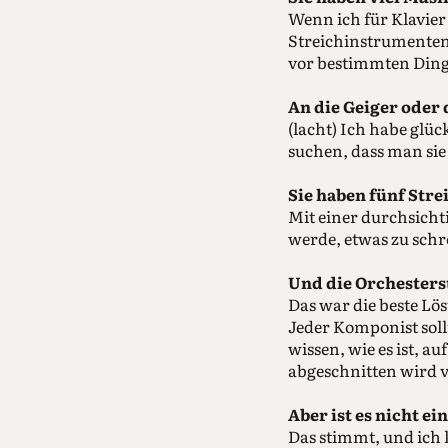
Wenn ich für Klavier
Streichinstrumenten 
vor bestimmten Dinge
An die Geiger oder 
(lacht) Ich habe glü
suchen, dass man sie 
Sie haben fünf Stre
Mit einer durchsicht
werde, etwas zu schre
Und die Orchesterst
Das war die beste Lö
Jeder Komponist soll
wissen, wie es ist, a
abgeschnitten wird 
Aber ist es nicht ei
Das stimmt, und ich 