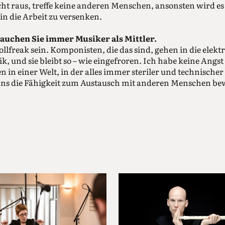
cht raus, treffe keine anderen Menschen, ansonsten wird es
in die Arbeit zu versenken.
auchen Sie immer Musiker als Mittler.
llfreak sein. Komponisten, die das sind, gehen in die elekt
ik, und sie bleibt so – wie eingefroren. Ich habe keine Angs
n in einer Welt, in der alles immer steriler und technisch
 uns die Fähigkeit zum Austausch mit anderen Menschen b
üh angefangen, Klavier, Dirigieren und Komposition zu 
underkind. Das war die Samstagsschule der Royal Academy 
h hier in Berlin. Ich hatte schon als Kind in Bulgarien Klav
 Eltern 1991 nach London gezogen war, haben mich Freunde
agt: Du spielst gut, du solltest auf die Junior Academy gehe
en Platz bekommen. Im Zentrum standen Klavier und Komp
Nebensache.
ich gut, so jung damit anzufangen.
ürs Selbstvertrauen, als junges Mädchen vor einer Gruppe vo
en zu stehen.