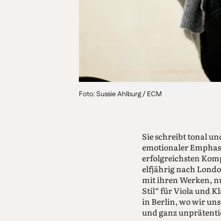
Foto: Sussie Ahlburg / ECM
Sie schreibt tonal un
emotionaler Emphase
erfolgreichsten Komp
elfjährig nach London
mit ihren Werken, nun
Stil“ für Viola und K
in Berlin, wo wir un
und ganz unprätentiö