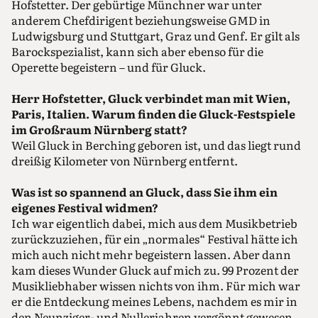
Hofstetter. Der gebürtige Münchner war unter
anderem Chefdirigent beziehungsweise GMD in
Ludwigsburg und Stuttgart, Graz und Genf. Er gilt als
Barockspezialist, kann sich aber ebenso für die
Operette begeistern – und für Gluck.
Herr Hofstetter, Gluck verbindet man mit Wien,
Paris, Italien. Warum finden die Gluck-Festspiele
im Großraum Nürnberg statt?
Weil Gluck in Berching geboren ist, und das liegt rund
dreißig Kilometer von Nürnberg entfernt.
Was ist so spannend an Gluck, dass Sie ihm ein
eigenes Festival widmen?
Ich war eigentlich dabei, mich aus dem Musikbetrieb
zurückzuziehen, für ein „normales“ Festival hätte ich
mich auch nicht mehr begeistern lassen. Aber dann
kam dieses Wunder Gluck auf mich zu. 99 Prozent der
Musikliebhaber wissen nichts von ihm. Für mich war
er die Entdeckung meines Lebens, nachdem es mir in
den Neunziger- und Nullerjahren vergönnt gewesen