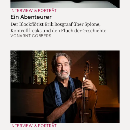
Schatten oder als das kollektive Unbewuss­te
INTERVIEW & PORTRÄT
bezeichnet hat, das findet man bereits bei Gluck auf
Ein Abenteurer
der Bühne. Nehmen wir seine bekannteste Oper,
Der Blockflötist Erik Bosgraaf über Spione,
„Orpheus und Eurydice“. Orpheus spricht nur einen
Kontrollfreaks und den Fluch der Geschichte
einzigen Satz zu lebenden Menschen, und zwar ganz
VON
ARNT COBBERS
am Anfang, als seine Freunde kommen, um ihn bei
seiner Trauer zu begleiten. Er sagt: Ich bin so traurig,
bitte lasst mich einfach allein. Dann gehen sie, und
alles, was in den anderthalb Stunden folgt, ist eine
Reise nach innen, ins eigene Unterbewusste, in die
eigenen seelischen und psychischen Tiefen.
Aber das hängt doch vor allem am Text.
Das stimmt, eine Oper ist Teamwork. Aber ich denke,
der Impuls ging von Gluck aus. Bezeichnenderweise
konnte er mit dem damaligen König der Librettisten,
Metastasio, nichts anfangen – was umgekehrt
übrigens auch so war. Gluck hat gesagt, ich brauche
andere Libretti, und hatte dann das große Glück,
INTERVIEW & PORTRÄT
Calzabigi zu finden. Lassen Sie mich die Geschichte