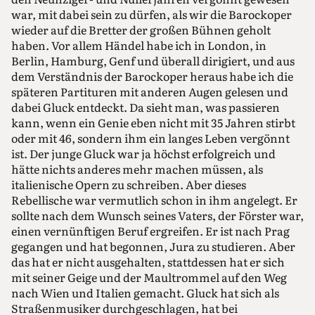
war, mit dabei sein zu dürfen, als wir die Barockoper
wieder auf die Bretter der großen Bühnen geholt
haben. Vor allem Händel habe ich in London, in
Berlin, Hamburg, Genf und überall dirigiert, und aus
dem Verständnis der Barockoper heraus habe ich die
späteren Partituren mit anderen Augen gelesen und
dabei Gluck entdeckt. Da sieht man, was passieren
kann, wenn ein Genie eben nicht mit 35 Jahren stirbt
oder mit 46, sondern ihm ein langes Leben vergönnt
ist. Der junge Gluck war ja höchst erfolgreich und
hätte nichts anderes mehr machen müssen, als
italienische Opern zu schreiben. Aber dieses
Rebellische war vermutlich schon in ihm angelegt. Er
sollte nach dem Wunsch seines Vaters, der Förster war,
einen vernünftigen Beruf ergreifen. Er ist nach Prag
gegangen und hat begonnen, Jura zu studieren. Aber
das hat er nicht ausgehalten, stattdessen hat er sich
mit seiner Geige und der Maultrommel auf den Weg
nach Wien und Italien gemacht. Gluck hat sich als
Straßenmusiker durchgeschlagen, hat bei