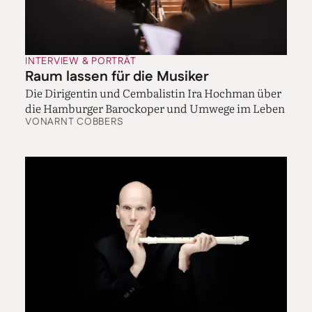
den Libretti wider. Letztlich musste der Librettist
Reizworte in seinem Text unterbringen, um
bestimmte Affekte auszulösen. Und der Komponist
zeigte dann, dass er eine Furorarie oder eine Liebesarie
INTERVIEW & PORTRÄT
schreiben konnte. Bei einem Genie wie Händel
Raum lassen für die Musiker
erreichen diese Arien natürlich eine enorme
Die Dirigentin und Cembalistin Ira Hochman über
Dimension. Aber grundsätzlich zeigte ein Komponist
die Hamburger Barockoper und Umwege im Leben
damals: Schaut her, so klingt Trauer, so klingt Liebe.
VON
ARNT COBBERS
Dann kam Gluck und drehte die Blickrichtung um.
Aus dem Blick, der nach außen geht, auf etwas, das ich
betrachte, macht er einen Blick nach innen, und zwar
in den Urgrund der menschlichen Seele.
Er denkt also nicht mehr in einzelnen Arien, die
die Figuren mehr oder weniger austauschbar
präsentieren, sondern entwickelt die Figuren als
Persönlichkeiten und schaut in die Psychologie?
Ja, aber er schaut auf eine psychologische oder
psychoanalytische Gesamtheit, und zwar mit einem
Blick, wie wir ihn 150 Jahre später bei Carl Gustav
Jung wiederfinden. Was Jung als Archetypen, als