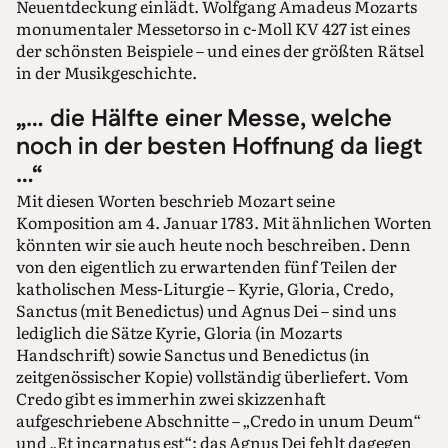
Neuentdeckung einlädt. Wolfgang Amadeus Mozarts
monumentaler Messetorso in c-Moll KV 427 ist eines
der schönsten Beispiele – und eines der größten Rätsel
in der Musikgeschichte.
„… die Hälfte einer Messe, welche
noch in der besten Hoffnung da liegt
…“
Mit diesen Worten beschrieb Mozart seine
Komposition am 4. Januar 1783. Mit ähnlichen Worten
könnten wir sie auch heute noch beschreiben. Denn
von den eigentlich zu erwartenden fünf Teilen der
katholischen Mess-Liturgie – Kyrie, Gloria, Credo,
Sanctus (mit Benedictus) und Agnus Dei – sind uns
lediglich die Sätze Kyrie, Gloria (in Mozarts
Handschrift) sowie Sanctus und Benedictus (in
zeitgenössischer Kopie) vollständig überliefert. Vom
Credo gibt es immerhin zwei skizzenhaft
aufgeschriebene Abschnitte – „Credo in unum Deum“
und „Et incarnatus est“; das Agnus Dei fehlt dagegen