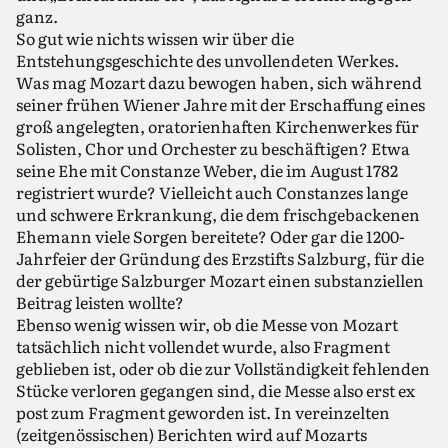
ganz.
So gut wie nichts wissen wir über die
Entstehungsgeschichte des unvollendeten Werkes.
Was mag Mozart dazu bewogen haben, sich während
seiner frühen Wiener Jahre mit der Erschaffung eines
groß angelegten, oratorienhaften Kirchenwerkes für
Solisten, Chor und Orchester zu beschäftigen? Etwa
seine Ehe mit Constanze Weber, die im August 1782
registriert wurde? Vielleicht auch Constanzes lange
und schwere Erkrankung, die dem frischgebackenen
Ehemann viele Sorgen bereitete? Oder gar die 1200-
Jahrfeier der Gründung des Erzstifts Salzburg, für die
der gebürtige Salzburger Mozart einen substanziellen
Beitrag leisten wollte?
Ebenso wenig wissen wir, ob die Messe von Mozart
tatsächlich nicht vollendet wurde, also Fragment
geblieben ist, oder ob die zur Vollständigkeit fehlenden
Stücke verloren gegangen sind, die Messe also erst ex
post zum Fragment geworden ist. In vereinzelten
(zeitgenössischen) Berichten wird auf Mozarts