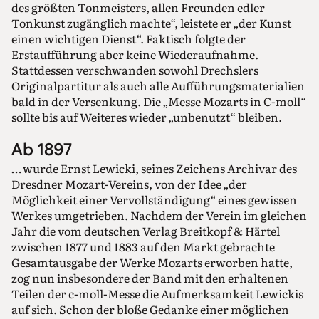
des größten Tonmeisters, allen Freunden edler
Tonkunst zugänglich machte“, leistete er „der Kunst
einen wichtigen Dienst“. Faktisch folgte der
Erstaufführung aber keine Wiederaufnahme.
Stattdessen verschwanden sowohl Drechslers
Originalpartitur als auch alle Aufführungsmaterialien
bald in der Versenkung. Die „Messe Mozarts in C-moll“
sollte bis auf Weiteres wieder „unbenutzt“ bleiben.
Ab 1897
… wurde Ernst Lewicki, seines Zeichens Archivar des
Dresdner Mozart-Vereins, von der Idee „der
Möglichkeit einer Vervollständigung“ eines gewissen
Werkes umgetrieben. Nachdem der Verein im gleichen
Jahr die vom deutschen Verlag Breitkopf & Härtel
zwischen 1877 und 1883 auf den Markt gebrachte
Gesamtausgabe der Werke Mozarts erworben hatte,
zog nun insbesondere der Band mit den erhaltenen
Teilen der c-moll-Messe die Aufmerksamkeit Lewickis
auf sich. Schon der bloße Gedanke einer möglichen