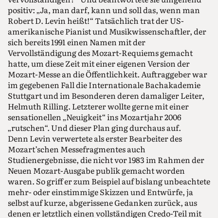
positiv: „Ja, man darf, kann und soll das, wenn man
Robert D. Levin heißt!“ Tatsächlich trat der US-
amerikanische Pianist und Musikwissenschaftler, der
sich bereits 1991 einen Namen mit der
Vervollständigung des Mozart-Requiems gemacht
hatte, um diese Zeit mit einer eigenen Version der
Mozart-Messe an die Öffentlichkeit. Auftraggeber war
im gegebenen Fall die Internationale Bachakademie
Stuttgart und im Besonderen deren damaliger Leiter,
Helmuth Rilling. Letzterer wollte gerne mit einer
sensationellen „Neuigkeit“ ins Mozartjahr 2006
„rutschen“. Und dieser Plan ging durchaus auf.
Denn Levin verwertete als erster Bearbeiter des
Mozart’schen Messefragmentes auch
Studienergebnisse, die nicht vor 1983 im Rahmen der
Neuen Mozart-Ausgabe publik gemacht worden
waren. So griff er zum Beispiel auf bislang unbeachtete
mehr- oder einstimmige Skizzen und Entwürfe, ja
selbst auf kurze, abgerissene Gedanken zurück, aus
denen er letztlich einen vollständigen Credo-Teil mit