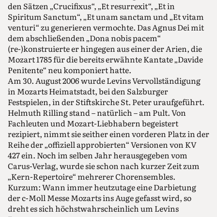
den Sätzen „Crucifixus“, „Et resurrexit“, „Et in
Spiritum Sanctum“, „Et unam sanctam und „Et vitam
venturi“ zu generieren vermochte. Das Agnus Dei mit
dem abschließenden „Dona nobis pacem“
(re-)konstruierte er hingegen aus einer der Arien, die
Mozart 1785 für die bereits erwähnte Kantate „Davide
Penitente“ neu komponiert hatte.
Am 30. August 2006 wurde Levins Vervollständigung
in Mozarts Heimatstadt, bei den Salzburger
Festspielen, in der Stiftskirche St. Peter uraufgeführt.
Helmuth Rilling stand – natürlich – am Pult. Von
Fachleuten und Mozart-Liebhabern begeistert
rezipiert, nimmt sie seither einen vorderen Platz in der
Reihe der „offiziell approbierten“ Versionen von KV
427 ein. Noch im selben Jahr herausgegeben vom
Carus-Verlag, wurde sie schon nach kurzer Zeit zum
„Kern-Repertoire“ mehrerer Chorensembles.
Kurzum: Wann immer heutzutage eine Darbietung
der c-Moll Messe Mozarts ins Auge gefasst wird, so
dreht es sich höchstwahrscheinlich um Levins