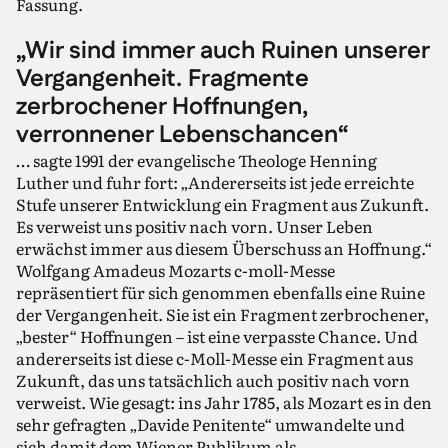
Fassung.
„Wir sind immer auch Ruinen unserer
Vergangenheit. Fragmente
zerbrochener Hoffnungen,
verronnener Lebenschancen“
… sagte 1991 der evangelische Theologe Henning
Luther und fuhr fort: „Andererseits ist jede erreichte
Stufe unserer Entwicklung ein Fragment aus Zukunft.
Es verweist uns positiv nach vorn. Unser Leben
erwächst immer aus diesem Überschuss an Hoffnung.“
Wolfgang Amadeus Mozarts c-moll-Messe
repräsentiert für sich genommen ebenfalls eine Ruine
der Vergangenheit. Sie ist ein Fragment zerbrochener,
„bester“ Hoffnungen – ist eine verpasste Chance. Und
andererseits ist diese c-Moll-Messe ein Fragment aus
Zukunft, das uns tatsächlich auch positiv nach vorn
verweist. Wie gesagt: ins Jahr 1785, als Mozart es in den
sehr gefragten „Davide Penitente“ umwandelte und
sich damit dem Wiener Publikum als