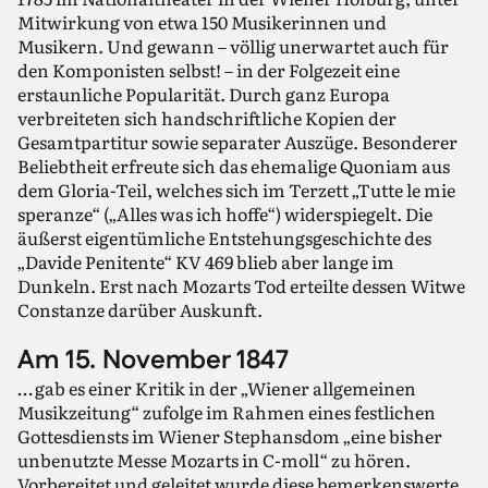
Mitwirkung von etwa 150 Musikerinnen und
Musikern. Und gewann – völlig unerwartet auch für
den Komponisten selbst! – in der Folgezeit eine
erstaunliche Popularität. Durch ganz Europa
verbreiteten sich handschriftliche Kopien der
Gesamtpartitur sowie separater Auszüge. Besonderer
Beliebtheit erfreute sich das ehemalige Quoniam aus
dem Gloria-Teil, welches sich im Terzett „Tutte le mie
speranze“ („Alles was ich hoffe“) widerspiegelt. Die
äußerst eigentümliche Entstehungsgeschichte des
„Davide Penitente“ KV 469 blieb aber lange im
Dunkeln. Erst nach Mozarts Tod erteilte dessen Witwe
Constanze darüber Auskunft.
Am 15. November 1847
… gab es einer Kritik in der „Wiener allgemeinen
Musikzeitung“ zufolge im Rahmen eines festlichen
Gottesdiensts im Wiener Stephansdom „eine bisher
unbenutzte Messe Mozarts in C-moll“ zu hören.
Vorbereitet und geleitet wurde diese bemerkenswerte