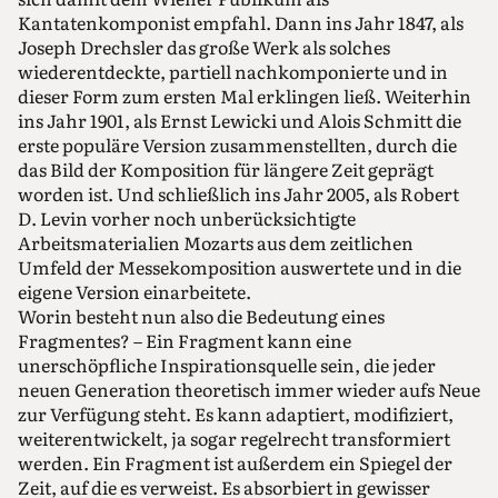
Kantatenkomponist empfahl. Dann ins Jahr 1847, als
Joseph Drechsler das große Werk als solches
wiederentdeckte, partiell nachkomponierte und in
dieser Form zum ersten Mal erklingen ließ. Weiterhin
ins Jahr 1901, als Ernst Lewicki und Alois Schmitt die
erste populäre Version zusammenstellten, durch die
das Bild der Komposition für längere Zeit geprägt
worden ist. Und schließlich ins Jahr 2005, als Robert
D. Levin vorher noch unberücksichtigte
Arbeitsmaterialien Mozarts aus dem zeitlichen
Umfeld der Messekomposition auswertete und in die
eigene Version einarbeitete.
Worin besteht nun also die Bedeutung eines
Fragmentes? – Ein Fragment kann eine
unerschöpfliche Inspirationsquelle sein, die jeder
neuen Generation theoretisch immer wieder aufs Neue
zur Verfügung steht. Es kann adaptiert, modifiziert,
weiterentwickelt, ja sogar regelrecht transformiert
werden. Ein Fragment ist außerdem ein Spiegel der
Zeit, auf die es verweist. Es absorbiert in gewisser