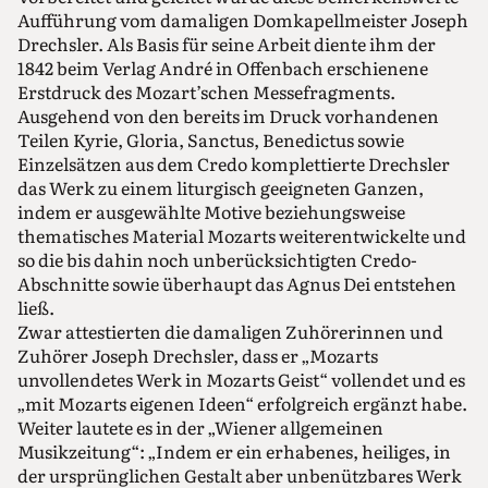
Aufführung vom damaligen Domkapellmeister Joseph
Drechsler. Als Basis für seine Arbeit diente ihm der
1842 beim Verlag André in Offenbach erschienene
Erstdruck des Mozart’schen Messefragments.
Ausgehend von den bereits im Druck vorhandenen
Teilen Kyrie, Gloria, Sanctus, Benedictus sowie
Einzelsätzen aus dem Credo komplettierte Drechsler
das Werk zu einem liturgisch geeigneten Ganzen,
indem er ausgewählte Motive beziehungsweise
thematisches Material Mozarts weiterentwickelte und
so die bis dahin noch unberücksichtigten Credo-
Abschnitte sowie überhaupt das Agnus Dei entstehen
ließ.
Zwar attestierten die damaligen Zuhörerinnen und
Zuhörer Joseph Drechsler, dass er „Mozarts
unvollendetes Werk in Mozarts Geist“ vollendet und es
„mit Mozarts eigenen Ideen“ erfolgreich ergänzt habe.
Weiter lautete es in der „Wiener allgemeinen
Musikzeitung“: „Indem er ein erhabenes, heiliges, in
der ursprünglichen Gestalt aber unbenützbares Werk