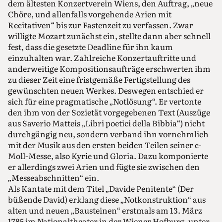
dem ältesten Konzertverein Wiens, den Auftrag, „neue
Chöre, und allenfalls vorgehende Arien mit
Recitativen“ bis zur Fastenzeit zu verfassen. Zwar
willigte Mozart zunächst ein, stellte dann aber schnell
fest, dass die gesetzte Deadline für ihn kaum
einzuhalten war. Zahlreiche Konzertauftritte und
anderweitige Kompositionsaufträge erschwerten ihm
zu dieser Zeit eine fristgemäße Fertigstellung des
gewünschten neuen Werkes. Deswegen entschied er
sich für eine pragmatische „Notlösung“. Er vertonte
den ihm von der Sozietät vorgegebenen Text (Auszüge
aus Saverio Matteis „Libri poetici della Bibbia“) nicht
durchgängig neu, sondern verband ihn vornehmlich
mit der Musik aus den ersten beiden Teilen seiner c-
Moll-Messe, also Kyrie und Gloria. Dazu komponierte
er allerdings zwei Arien und fügte sie zwischen den
„Messeabschnitten“ ein.
Als Kantate mit dem Titel „Davide Penitente“ (Der
büßende David) erklang diese „Notkonstruktion“ aus
alten und neuen „Bausteinen“ erstmals am 13. März
1785 im Nationaltheater in der Wiener Hofburg, unter