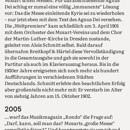
Dei schlug er zumal eine völlig „immanente“ Lösung
vor: Das die Messe einleitende Kyrie sei zu wiederholen
– nur jetzt eben mit dem Text des Agnus Dei versehen.
Die „Weltpremiere“ kam schließlich am 3. April 1901
mit dem Orchester des Mozart-Vereins und dem Chor
der Martin-Luther-Kirche in Dresden zustande,
geleitet von Alois Schmitt selbst. Bald darauf
übernahm Breitkopf & ­Härtel diese Vervollständigung
in die Gesamtausgabe und gab sie sowohl in der
Partitur als auch im Klavierauszug heraus. Bis in die
1920er Jahre ereigneten sich noch mehr als hundert
Aufführungen in verschiedenen Städten
Deutschlands. Schmitt erlebte den beachtlichen Erfolg
aber großenteils nicht mehr mit: Er verstarb im Alter
von siebzig Jahren am 15. Oktober 1902.
2005
… warf das Musikmagazin „Rondo“ die Frage auf:
„Darf, kann, soll man das? Mozarts „große Messe“
vervollständigen?“ Und beantwortete sie umgehend