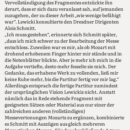
Vervollständigung des Fragmentes entzückte ihn
derart, dass er sich dazu veranlasst sah, auf jemanden
zuzugehen, der zu dieser Arbeit „wie wenige befähigt
war“. Lewicki konsultierte den Dresdner Dirigenten
Alois Schmitt.
„Ich muss gestehen“, erinnerte sich Schmitt später,
„dass ich mich schwer zu der Bearbeitung der Messe
entschloss. Zuweilen war es mir, als ob Mozart mit
drohend erhobenem Finger hinter mir stände und in
die Notenblätter blickte. Aber je mehr ich mich in die
Aufgabe vertiefte, desto mehr fesselte sie mich. Der
Gedanke, das erhabene Werk zu vollenden, ließ mir
keine Ruhe mehr, bis die Partitur fertig vor mir lag.“
Allerdings entsprach die fertige Partitur zumindest
der ursprünglichen Vision Lewickis nicht. Anstatt
nämlich das in Rede stehende Fragment mit
geeigneten Sätzen oder Material aus nur einer der
zahlreichen anderen (vollständigen)
Messevertonungen Mozarts zu ergänzen, kombinierte
es Schmitt mit Auszügen aus gleich mehreren
Mozart’schen Messen. Für das abschließende Agnus