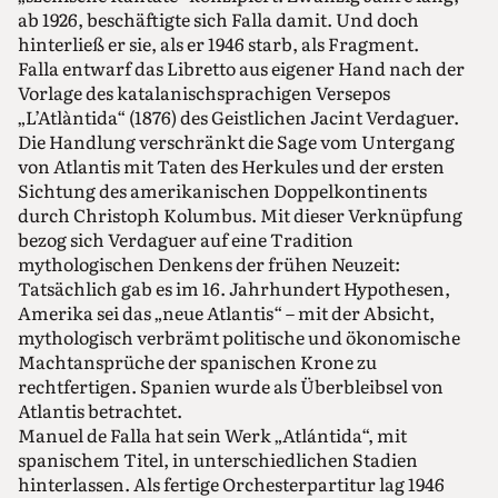
ab 1926, beschäftigte sich Falla damit. Und doch
hinterließ er sie, als er 1946 starb, als Fragment.
Falla entwarf das Libretto aus eigener Hand nach der
Vorlage des katalanischsprachigen Versepos
„L’Atlàntida“ (1876) des Geistlichen Jacint Verdaguer.
Die Handlung verschränkt die Sage vom Untergang
von Atlantis mit Taten des Herkules und der ersten
Sichtung des amerikanischen Doppelkontinents
durch Christoph Kolumbus. Mit dieser Verknüpfung
bezog sich Verdaguer auf eine Tradition
mythologischen Denkens der frühen Neuzeit:
Tatsächlich gab es im 16. Jahrhundert Hypothesen,
Amerika sei das „neue Atlantis“ – mit der Absicht,
mythologisch verbrämt politische und ökonomische
Machtansprüche der spanischen Krone zu
rechtfertigen. Spanien wurde als Überbleibsel von
Atlantis betrachtet.
Manuel de Falla hat sein Werk „Atlántida“, mit
spanischem Titel, in unterschiedlichen Stadien
hinterlassen. Als fertige Orchesterpartitur lag 1946