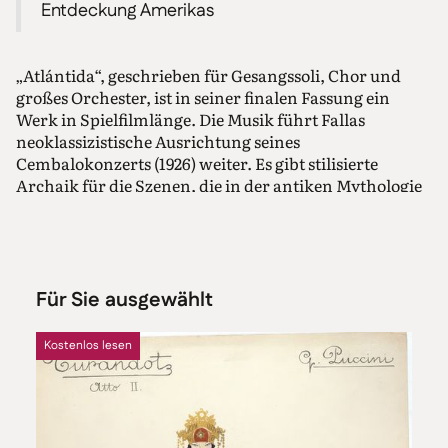
Entdeckung Amerikas
„Atlántida“, geschrieben für Gesangssoli, Chor und
großes Orchester, ist in seiner finalen Fassung ein
Werk in Spielfilmlänge. Die Musik führt Fallas
neoklassizistische Ausrichtung seines
Cembalokonzerts (1926) weiter. Es gibt stilisierte
Archaik für die Szenen, die in der antiken Mythologie
spielen, und Anleihen an klassische Vokalpolyphonie
sowie weltliche Gesänge des 16. Jahrhunderts in
moderner Perspektive für den dritten Teil, der von
Königin Isabella von Kastilien und von Kolumbus
erzählt.
Für Sie ausgewählt
Weshalb das von Manuel de Falla anfangs ambitioniert
vorangetriebene Kompositionsvorhaben in eine
Kostenlos lesen
künstlerische Sackgasse führte, dafür gibt es
verschiedene Gründe. Der gläubige Katholik, der ledig
blieb und in seiner Wahlheimat Granada mit seiner
Schwester lebte, beabsichtigte, eine Art modernes