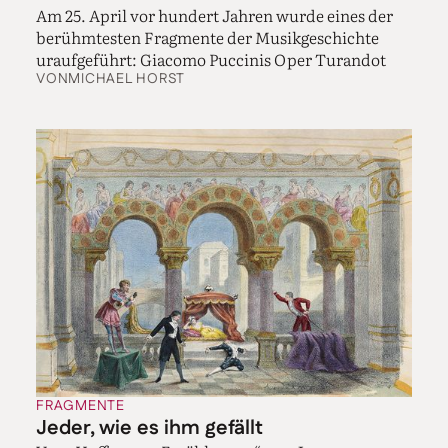
Komponist, der viele Freunde und Vertraute unter den
Am 25. April vor hundert Jahren wurde eines der
Parteigängern der spanischen Republik hatte,
berühmtesten Fragmente der Musikgeschichte
darunter den 1936 von Franco-Anhängern
uraufgeführt: Giacomo Puccinis Oper Turandot
verschleppten und ermordeten Dichter Federico
VON
MICHAEL HORST
García Lorca, musste immer deutlicher sein Dilemma
erkennen: Mit einem Stück, das Kolumbus
ungebrochen und kritiklos als katholischen
Sendboten für Amerika und die katholischen Könige
Ferdinand und Isabella behandelt, befand er sich auf
einer ideologischen Linie mit den brutalen
Franquisten. Eine Oper wie „Christophe Colomb“ von
Darius Milhaud, in der die altamerikanischen Götter
das Meer in Aufruhr gegen die Eroberer bringen, war
da schon weiter. Falla kannte das Werk, das 1930 in
Berlin zur Uraufführung gekommen war.
Büste Manuel de Fallas in Granada. Foto: Mrs DarkDonad
FRAGMENTE
via Wiki Commons
Jeder, wie es ihm gefällt