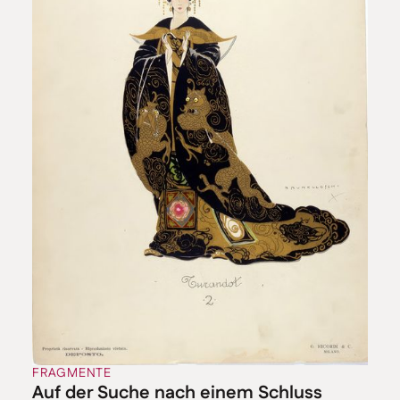
Oratorium und gleichzeitig eine Hommage an
Katalonien zu schaffen. Mit dieser Region verbanden
ihn viele glückliche persönliche und berufliche
Kontakte. In den Anfangsjahren der Entstehung von
„Atlántida“ gab es mehrere Aufführungspläne, in die
der katalanische Maler und Bühnenbildner Maria
Josep Sert involviert war, die sich allerdings alle
zerschlugen. Ab 1930 hinderten dann zunehmend
gesundheitliche Probleme die Arbeit, darunter
Bluthochdruck, Fieberanfälle, Entzündungen, eine
Blutvergiftung und ein Magengeschwür, zudem
psychische Krisen und zwangsneurotische Zustände.
Nach einem Nervenzusammenbruch 1933 verbrachte
Falla mehrere Monate zur Erholung auf Mallorca.
Hinzu kam, dass er die fixe Idee hatte, mit sechzig
Jahren müsse ein Komponist alles gesagt haben.
Dementsprechend vertraute er ab 1936 nicht mehr
seiner kreativen Kraft. Im selben Jahr brach zudem
der Spanische Bürgerkrieg aus, und es begannen die
Versuche der Nationalisten unter Francisco Franco,
FRAGMENTE
Auf der Suche nach einem Schluss
Falla für ihre Propaganda einzuspannen. Der