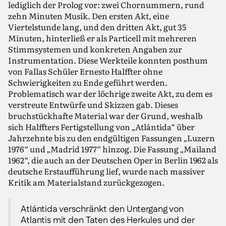
lediglich der Prolog vor: zwei Chornummern, rund
zehn Minuten Musik. Den ersten Akt, eine
Viertelstunde lang, und den dritten Akt, gut 35
Minuten, hinterließ er als Particell mit mehreren
Stimmsystemen und konkreten Angaben zur
Instrumentation. Diese Werkteile konnten posthum
von Fallas Schüler Ernesto Halffter ohne
Schwierigkeiten zu Ende geführt werden.
Problematisch war der löchrige zweite Akt, zu dem es
verstreute Entwürfe und Skizzen gab. Dieses
bruchstückhafte Material war der Grund, weshalb
sich Halffters Fertigstellung von „Atlántida“ über
Jahrzehnte bis zu den endgültigen Fassungen „Luzern
1976“ und „Madrid 1977“ hinzog. Die Fassung „Mailand
1962“, die auch an der Deutschen Oper in Berlin 1962 als
deutsche Erstaufführung lief, wurde nach massiver
Kritik am Materialstand zurückgezogen.
Atlántida verschränkt den Untergang von
Atlantis mit den Taten des Herkules und der