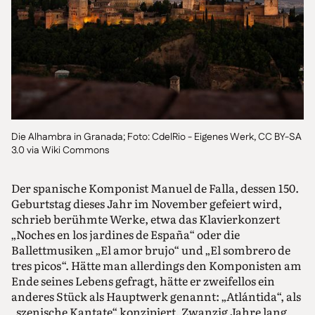
Die Alhambra in Granada; Foto: CdelRio - Eigenes Werk, CC BY-SA
3.0 via Wiki Commons
Der spanische Komponist Manuel de Falla, dessen 150.
Geburtstag dieses Jahr im November gefeiert wird,
schrieb berühmte Werke, etwa das Klavierkonzert
„Noches en los jardines de España“ oder die
Ballettmusiken „El amor brujo“ und „El sombrero de
tres picos“. Hätte man allerdings den Komponisten am
Ende seines Lebens gefragt, hätte er zweifellos ein
anderes Stück als Hauptwerk genannt: „Atlántida“, als
„szenische Kantate“ konzipiert. Zwanzig Jahre lang,