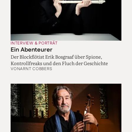
die ich aufgenommen habe, sind so etwas wie
Aphorismen, Notizen in einem Tagebuch. Sie sind nie
entdeckt worden. Aber sie sind wunderschön. Ich
hatte am Moskauer Konservatorium mal eine Stunde
mit Nikolai Luganski. Er setzte sich ans Klavier und
begann zu spielen. Und ich dachte mir, was ist das?
INTERVIEW & PORTRÄT
Ein unbekannter Brahms, den man in irgendeinem
Ein Abenteurer
Archiv entdeckt hat? Nein, es war die erste Sonate von
Der Blockflötist Erik Bosgraaf über Spione,
Glasunow. Hinterher ging ich nach Hause und hörte
Kontrollfreaks und den Fluch der Geschichte
alles von Glasunow, was ich finden konnte.
VON
ARNT COBBERS
Foto:
Liudmila
Malofeev
Medtner gilt als Geheimtipp unter Kennern und
als kompliziert und sperrig. Aber das sind die
„Vergessenen Weisen“ überhaupt nicht.