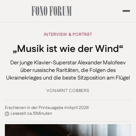
INTERVIEW & PORTRÄT
„Musik ist wie der Wind“
Der junge Klavier-Superstar Alexander Malofeev
über russische Raritäten, die Folgen des
Ukrainekrieges und die beste Sitzposition am Flügel
VON
ARNT COBBERS
Erschienen in der Printausgabe im
April 2026
Lesezeit ca.
15
Minuten