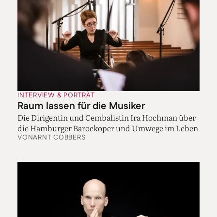
es ging nicht kürzer. (lacht) Der Medtner-Zyklus
dauert allein schon 45 Minuten. Die zweite Sonate von
Rachmaninow habe ich gelernt, als ich dreizehn war.
Das war damals mein Lieblingsstück, so romantisch
und tragisch und verwirrend. Das sind alles Stücke,
die mir am Herzen liegen. Und sie werden zum Teil
nicht mal in Russland gespielt.
Wird Glasunow in Russland gespielt?
INTERVIEW & PORTRÄT
Vielleicht ist der Name in Russland ein bisschen
Raum lassen für die Musiker
bekannter als außerhalb. Aber seine Klaviermusik
Die Dirigentin und Cembalistin Ira Hochman über
wird nie gespielt. Und der Grund ist vermutlich, dass
die Hamburger Barockoper und Umwege im Leben
sie unglaublich unpianistisch geschrieben ist. Sie
VON
ARNT COBBERS
macht viel Arbeit. Aber sie ist wunderschön. Ich
glaube, die meisten Komponisten waren und sind sehr
egozentrisch. Sie wollen Symphonien schreiben mit
hunderten Menschen auf der Bühne, sie wollen als
Innovatoren gelten. Glasunow war definitiv ein
Symphoniker. Aber seine Symphonien werden nicht
mehr gespielt, sie haben den Test der Zeit nicht
bestanden. Seine Klaviermusik, zumindest die Stücke,