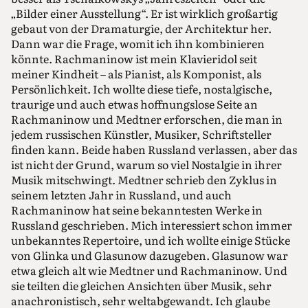
„Bilder einer Ausstellung“. Er ist wirklich großartig
gebaut von der Dramaturgie, der Architektur her.
Dann war die Frage, womit ich ihn kombinieren
könnte. Rachmaninow ist mein Klavieridol seit
meiner Kindheit – als Pianist, als Komponist, als
Persönlichkeit. Ich wollte diese tiefe, nostalgische,
traurige und auch etwas hoffnungslose Seite an
Rachmaninow und Medtner erforschen, die man in
jedem russischen Künstler, Musiker, Schriftsteller
finden kann. Beide haben Russland verlassen, aber das
ist nicht der Grund, warum so viel Nostalgie in ihrer
Musik mitschwingt. Medtner schrieb den Zyklus in
seinem letzten Jahr in Russland, und auch
Rachmaninow hat seine bekanntesten Werke in
Russland geschrieben. Mich interessiert schon immer
unbekanntes Repertoire, und ich wollte einige Stücke
von Glinka und Glasunow dazugeben. Glasunow war
etwa gleich alt wie Medtner und Rachmaninow. Und
sie teilten die gleichen Ansichten über Musik, sehr
anachronistisch, sehr weltabgewandt. Ich glaube