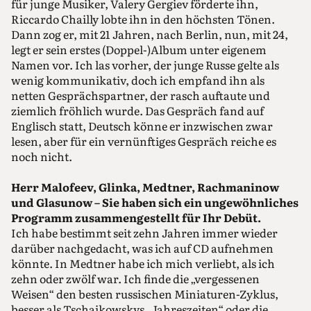
für junge Musiker, Valery Gergiev förderte ihn,
Riccardo Chailly lobte ihn in den höchsten Tönen.
Dann zog er, mit 21 Jahren, nach Berlin, nun, mit 24,
legt er sein erstes (Doppel-)Album unter eigenem
Namen vor. Ich las vorher, der junge Russe gelte als
wenig kommunikativ, doch ich empfand ihn als
netten Gesprächspartner, der rasch auftaute und
ziemlich fröhlich wurde. Das Gespräch fand auf
Englisch statt, Deutsch könne er inzwischen zwar
lesen, aber für ein vernünftiges Gespräch reiche es
noch nicht.
Herr Malofeev, Glinka, Medtner, Rachmaninow
und Glasunow – Sie haben sich ein ungewöhnliches
Programm zusammengestellt für Ihr Debüt.
Ich habe bestimmt seit zehn Jahren immer wieder
darüber nachgedacht, was ich auf CD aufnehmen
könnte. In Medtner habe ich mich verliebt, als ich
zehn oder zwölf war. Ich finde die „vergessenen
Weisen“ den besten russischen Miniaturen-Zyklus,
besser als Tschaikowskys „Jahreszeiten“ oder die