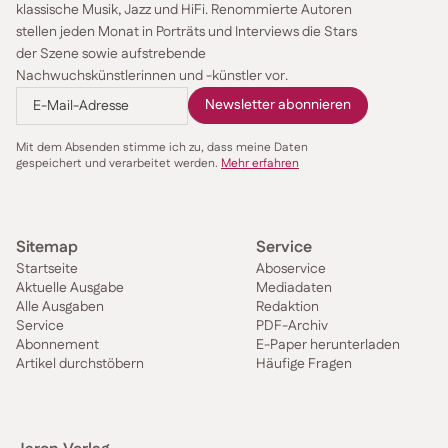
klassische Musik, Jazz und HiFi. Renommierte Autoren
die Veranstalter so wenige Risiken eingehen.
stellen jeden Monat in Porträts und Interviews die Stars
der Szene sowie aufstrebende
Es ist schon etwas Besonderes, wenn das erste
Nachwuchskünstlerinnen und -künstler vor.
Album unter dem eigenen Namen erscheint, oder?
Wahrscheinlich. (lacht) Ich habe mich nie als
„Aufnahmekünstler“ gesehen. Ich liebe es,
Entscheidungen im Moment zu treffen und sie nicht zu
Mit dem Absenden stimme ich zu, dass meine Daten
gespeichert und verarbeitet werden.
Mehr erfahren
bewerten während des Konzerts. Musik ist wie der
Wind. Sie war vorher nicht da und ist hinterher nicht
mehr da. Sie lebt weiter in der Erinnerung der
fünfhundert Leute, die im Publikum saßen. Ich mag
Sitemap
Service
den Charme des Improvisierten. Ich möchte kein
Startseite
Aboservice
„Statement“ abgeben. Das Aufnehmen war
Aktuelle Ausgabe
Mediadaten
interessant, es hat Spaß gemacht. Aber das war nichts,
Alle Ausgaben
Redaktion
wovon ich geträumt habe. Ich spiele viele Konzerte,
Service
PDF-Archiv
aber mich hat es nie dazu gedrängt, ein Statement
Abonnement
E-Paper herunterladen
Artikel durchstöbern
Häufige Fragen
über ein Werk in Stein zu meißeln.
Aber dann kam die Sony, und Sie konnten nicht
widerstehen.