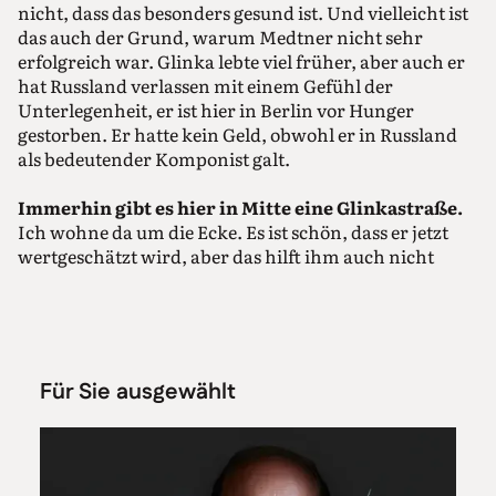
nicht, dass das besonders gesund ist. Und vielleicht ist
das auch der Grund, warum Medtner nicht sehr
erfolgreich war. Glinka lebte viel früher, aber auch er
hat Russland verlassen mit einem Gefühl der
Unterlegenheit, er ist hier in Berlin vor Hunger
gestorben. Er hatte kein Geld, obwohl er in Russland
als bedeutender Komponist galt.
Immerhin gibt es hier in Mitte eine Glinkastraße.
Ich wohne da um die Ecke. Es ist schön, dass er jetzt
wertgeschätzt wird, aber das hilft ihm auch nicht
mehr. Medtner, Glasunow und Glinka – alle drei sind
mit Berlin verbunden. Aber letzten Endes wollte ich
vor allem schöne Musik aufnehmen. Es ist ein
russisches Programm, weil ich vor zehn Jahren
angefangen habe, über Programme zum Aufnehmen
Für Sie ausgewählt
nachzudenken. Es ist intime, wunderschöne Musik.
Ist das ein Konzertprogramm?
Nein, das würde nicht funktionieren, glaube ich. Man