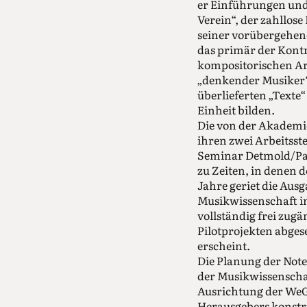
er Einführungen und
Verein“, der zahllose
seiner vorübergehend
das primär der Kontr
kompositorischen Arb
„denkender Musiker“ 
überlieferten „Texte
Einheit bilden.
Die von der Akademi
ihren zwei Arbeitsst
Seminar Detmold/Pad
zu Zeiten, in denen 
Jahre geriet die Ausg
Musikwissenschaft in
vollständig frei zug
Pilotprojekten abges
erscheint.
Die Planung der Note
der Musikwissenscha
Ausrichtung der WeGA
Herausgebers konstrui