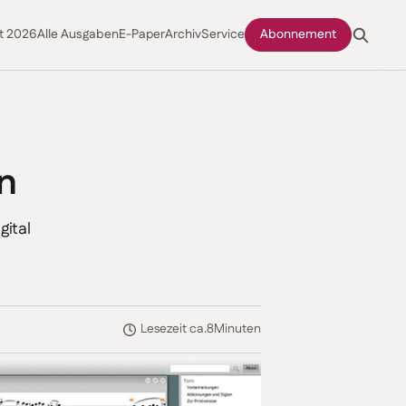
t 2026
Alle Ausgaben
E-Paper
Archiv
Service
Abonnement
n
ital
Lesezeit ca.
8
Minuten