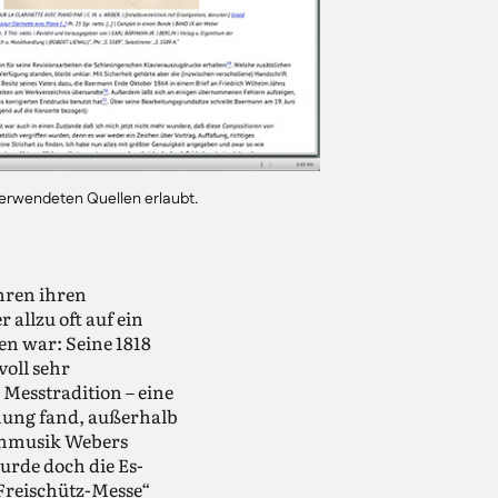
 verwendeten Quellen erlaubt.
hren ihren
allzu oft auf ein
n war: Seine 1818
voll sehr
 Messtradition – eine
nung fand, außerhalb
henmusik Webers
urde doch die Es-
Freischütz-Messe“