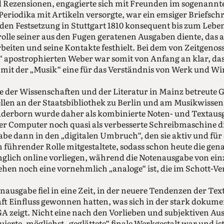
 Rezensionen, engagierte sich mit Freunden im sogenann
 Periodika mit Artikeln versorgte, war ein emsiger Briefschr
en Festsetzung in Stuttgart 1810 konsequent bis zum Lebe
olle seiner aus den Fugen geratenen Ausgaben diente, das a
eiten und seine Kontakte festhielt. Bei dem von Zeitgenosse
apostrophierten Weber war somit von Anfang an klar, dass
“ mit der „Musik“ eine für das Verständnis von Werk und W
e der Wissenschaften und der Literatur in Mainz betreute
ellen an der Staatsbibliothek zu Berlin und am Musikwisse
erborn wurde daher als kombinierte Noten- und Textausga
der Computer noch quasi als verbesserte Schreibmaschine d
abe dann in den „digitalen Umbruch“, den sie aktiv und für 
 führender Rolle mitgestaltete, sodass schon heute die gena
änglich online vorliegen, während die Notenausgabe von ein
ehen noch eine vornehmlich „analoge“ ist, die im Schott-Ve
nausgabe fiel in eine Zeit, in der neuere Tendenzen der Tex
ft Einfluss gewonnen hatten, was sich in der stark dokum
 zeigt. Nicht eine nach den Vorlieben und subjektiven Au
erte, möglichst „geglättete“ finale Werkgestalt war und ist