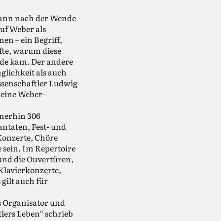
 dann nach der Wende
uf Weber als
n – ein Begriff,
rfte, warum diese
nde kam. Der andere
glichkeit als auch
ssenschaftler Ludwig
s eine Weber-
mmerhin 306
ntaten, Fest- und
Konzerte, Chöre
 sein. Im Repertoire
und die Ouvertüren,
Klavierkonzerte,
gilt auch für
s Organisator und
lers Leben“ schrieb