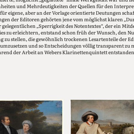
nheiten und Mehrdeutigkeiten der Quellen für den Interpre
ür eigene, aber an der Vorlage orientierte Deutungen scha
ngen der Editoren gehörten jene vom möglichst klaren „Du
 gelegentlichen „Sperrigkeit des Notentextes“, der ein Mitd
es zu erleichtern, entstand schon früh der Wunsch, den Nu
 zu stellen, die gewöhnlich trockenen Lesartenteile der Ed
 umzusetzen und so Entscheidungen völlig transparent zu
rend der Arbeit an Webers Klarinettenquintett entstandene
gitalen Möglichkeiten zu nutzen, mündete dann in das von 
aft geförderte Projekt Edirom, bei dem eine heute in meh
endete Software entstand, die erstmals 2005 mit einer Be
Band erschien, später durch eine leistungsfähigere DVD ers
t überarbeiteter Form online verfügbar ist
(www.klarinett
.
Einen weiteren Ausflug ins Digitale gab es 2010 mit den K
 einer Online-Version harren) sowie mit dem in Nachbarscha
tandenen, diesmal vom Bundesministerium für Bildung u
 Freischütz-Digital
(www.freischuetz-digital.de),
das zwis
er (wie hätte es anders sein sollen …) die damals neuesten 
emonstrierte.
nquintett zeigten sich im Hinblick auf das Bestreben, ei