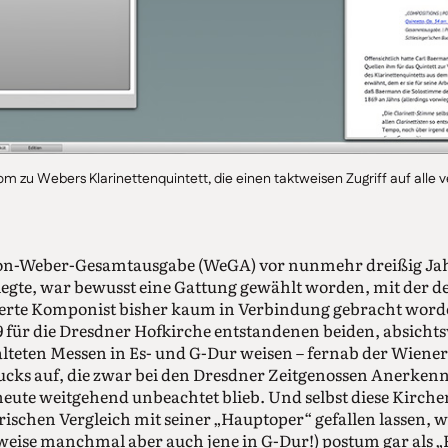
om zu Webers Klarinettenquintett, die einen taktweisen Zugriff auf alle
von-Weber-Gesamtausgabe (WeGA) vor nunmehr dreißig Ja
egte, war bewusst eine Gattung gewählt worden, mit der der 
ierte Komponist bisher kaum in Verbindung gebracht worde
 für die Dresdner Hofkirche entstandenen beiden, absichts
alteten Messen in Es- und G-Dur weisen – fernab der Wiener
ucks auf, die zwar bei den Dresdner Zeitgenossen Anerken
heute weitgehend unbeachtet blieb. Und selbst diese Kirc
rischen Vergleich mit seiner „Hauptoper“ gefallen lassen, w
eise manchmal aber auch jene in G-Dur!) postum gar als „