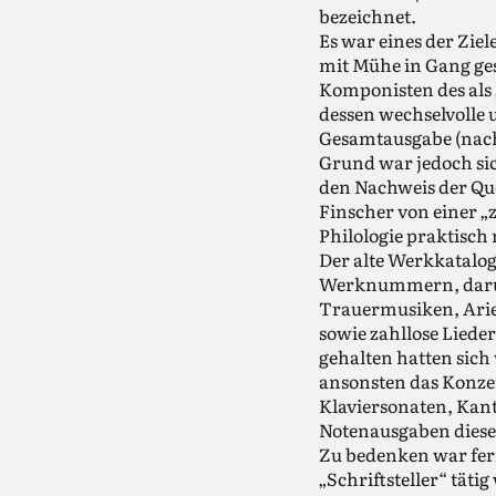
bezeichnet.
Es war eines der Zie
mit Mühe in Gang ges
Komponisten des als 
dessen wechselvolle 
Gesamtausgabe (nach 
Grund war jedoch sic
den Nachweis der Qu
Finscher von einer „z
Philologie praktisch 
Der alte Werkkatalo
Werknummern, darunt
Trauermusiken, Arie
sowie zahllose Liede
gehalten hatten sich
ansonsten das Konzer
Klaviersonaten, Kanta
Notenausgaben diese
Zu bedenken war fer
„Schriftsteller“ tä