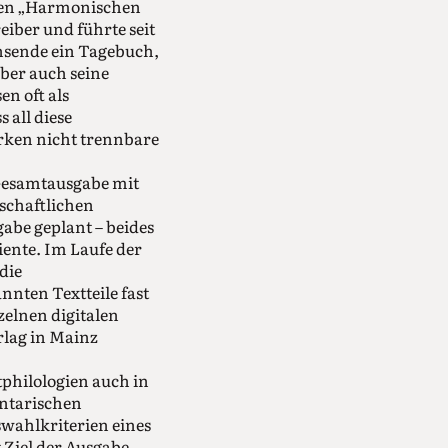
ten „Harmonischen
eiber und führte seit
nsende ein Tagebuch,
ber auch seine
n oft als
 all diese
irken nicht trennbare
 Gesamtausgabe mit
nschaftlichen
be geplant – beides
iente. Im Laufe der
die
nnten Textteile fast
zelnen digitalen
rlag in Mainz
tphilologien auch in
entarischen
swahlkriterien eines
 Ziel der Ausgabe,