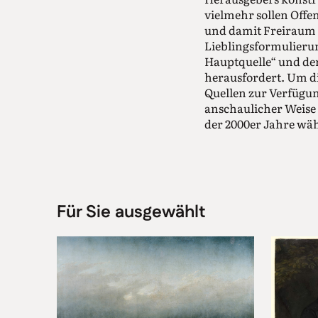
vielmehr sollen Offe
und damit Freiraum f
Lieblingsformulieru
Hauptquelle“ und der
herausfordert. Um di
Quellen zur Verfügung
anschaulicher Weise
der 2000er Jahre wäh
hierfür die neuen di
Forschungsgemeinsch
Gesamtausgaben verw
Klarinettenquintett-
2022 auch in komplet
Für Sie ausgewählt
gesamtausgabe.de)
(die allerdings noch
Gesamtausgabe ents
finanzierten Projekt
am Beispiel dieser Op
digitalen Edierens d
Gerade am Klarinette