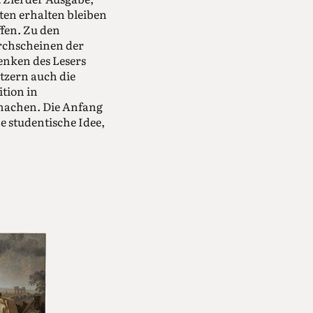
ten erhalten bleiben
ffen. Zu den
rchscheinen der
enken des Lesers
tzern auch die
ition in
 machen. Die Anfang
 studentische Idee,
der Deutschen
reren
gleit-CD zum
etzt wurde und seit
enquintett.weber-
larinettenkonzerten
ft zur
nd Forschung
chen 2012 und 2015
Möglichkeiten
ne komponistennähere