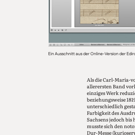
Ein Ausschnitt aus der Online-Version der Edir
Als die Carl-Maria-
allerersten Band vorl
einziges Werk reduz
beziehungsweise 1819
unterschiedlich gest
Farbigkeit des Ausdr
Sachsens jedoch bis 
musste sich den noto
Dur-Messe (kurioserw