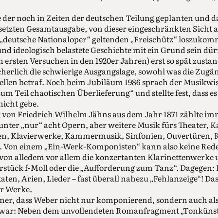
le der noch in Zeiten der deutschen Teilung geplanten und
etzten Gesamtausgabe, von dieser eingeschränkten Sicht a
„deutsche Nationaloper“ geltenden „Freischütz“ loszukomme
und ideologisch belastete Geschichte mit ein Grund sein dü
ersten Versuchen in den 1920er Jahren) erst so spät zusta
herlich die schwierige Ausgangslage, sowohl was die Zugän
ellen betraf. Noch beim Jubiläum 1986 sprach der Musikwi
um Teil chaotischen Überlieferung“ und stellte fest, dass e
nicht gebe.
g von Friedrich Wilhelm Jähns aus dem Jahr 1871 zählte i
er „nur“ acht Opern, aber weitere Musik fürs Theater, Ka
n, Klavierwerke, Kammermusik, Sinfonien, Ouvertüren, 
r. Von einem „Ein-Werk-Komponisten“ kann also keine Rede
 von alledem vor allem die konzertanten Klarinettenwerke 
stück f-Moll oder die „Aufforderung zum Tanz“. Dagegen: 
ten, Arien, Lieder – fast überall nahezu „Fehlanzeige“! Das 
r Werke.
ner, dass Weber nicht nur komponierend, sondern auch al
tig war: Neben dem unvollendeten Romanfragment „Tonkünst