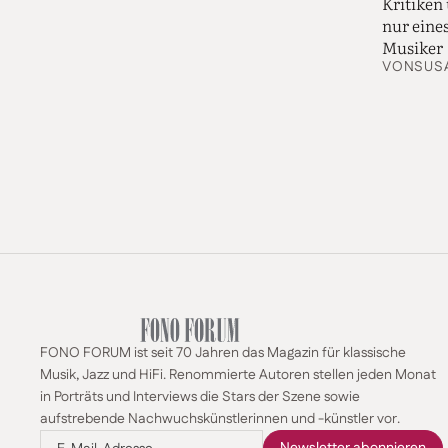
Kritiken
vor und werden (vor 
nur eines
Jahrhundert so außer
Musiker
Klaviersonaten und e
VON
SUS
nicht – spielen dies
Webers Kompositionen
Hörern aus dem Wiene
die Wirkung der Musik
Beherrschung mit die
Zu den Perlen von W
Klavierkonzerte in C-
Klaviersonaten auch 
erfreulicherweise in
Ganz anders verhält
nahezu komplett in 
Rolle spielen. Die h
angemessen dargestel
FONO FORUM ist seit 70 Jahren das Magazin für klassische
Weber wäre sehr lück
Musik, Jazz und HiFi. Renommierte Autoren stellen jeden Monat
nötig, dass die Publi
in Porträts und Interviews die Stars der Szene sowie
Bis zum Jahr 2034 so
aufstrebende Nachwuchskünstlerinnen und -künstler vor.
Textteilen abgeschlos
in Kurzform auch ged