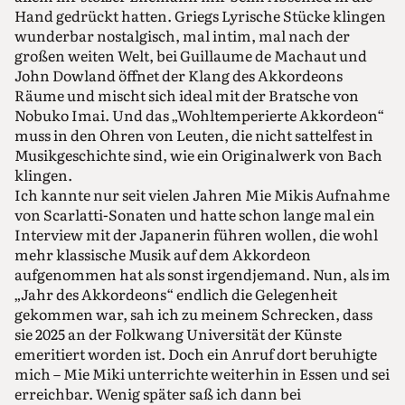
Hand gedrückt hatten. Griegs Lyrische Stücke klingen
wunderbar nostalgisch, mal intim, mal nach der
großen weiten Welt, bei Guillaume de Machaut und
John Dowland öffnet der Klang des Akkordeons
Räume und mischt sich ideal mit der Bratsche von
Nobuko Imai. Und das „Wohltemperierte Akkordeon“
muss in den Ohren von Leuten, die nicht sattelfest in
Musikgeschichte sind, wie ein Originalwerk von Bach
klingen.
Ich kannte nur seit vielen Jahren Mie Mikis Aufnahme
von Scarlatti-Sonaten und hatte schon lange mal ein
Interview mit der Japanerin führen wollen, die wohl
mehr klassische Musik auf dem Akkordeon
aufgenommen hat als sonst irgendjemand. Nun, als im
„Jahr des Akkordeons“ endlich die Gelegenheit
gekommen war, sah ich zu meinem Schrecken, dass
sie 2025 an der Folkwang Universität der Künste
emeritiert worden ist. Doch ein Anruf dort beruhigte
mich – Mie Miki unterrichte weiterhin in Essen und sei
erreichbar. Wenig später saß ich dann bei