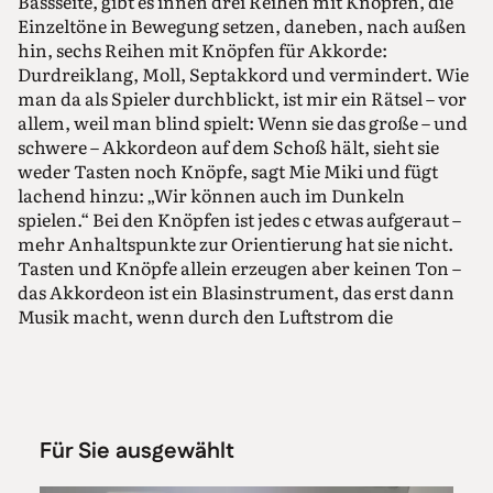
Bassseite, gibt es innen drei Reihen mit Knöpfen, die
Einzeltöne in Bewegung setzen, daneben, nach außen
hin, sechs Reihen mit Knöpfen für Akkorde:
Durdreiklang, Moll, Septakkord und vermindert. Wie
man da als Spieler durchblickt, ist mir ein Rätsel – vor
allem, weil man blind spielt: Wenn sie das große – und
schwere – Akkordeon auf dem Schoß hält, sieht sie
weder Tasten noch Knöpfe, sagt Mie Miki und fügt
lachend hinzu: „Wir können auch im Dunkeln
spielen.“ Bei den Knöpfen ist jedes c etwas aufgeraut –
mehr Anhaltspunkte zur Orientierung hat sie nicht.
Tasten und Knöpfe allein erzeugen aber keinen Ton –
das Akkordeon ist ein Blasinstrument, das erst dann
Musik macht, wenn durch den Luftstrom die
metallenen Stimmzungen in Bewegung gesetzt
werden. Die Luft wiederum kommt aus dem Balg, der
mit dem linken Arm bewegt wird. Und hier liegt der
entscheidende Unterschied zum Klavier: Da kann
man, ist der Ton einmal angeschlagen, nichts mehr
Für Sie ausgewählt
beeinflussen. Beim Akkordeon sehr wohl, und nicht
nur durch die Arme. Jede Bewegung des Körpers