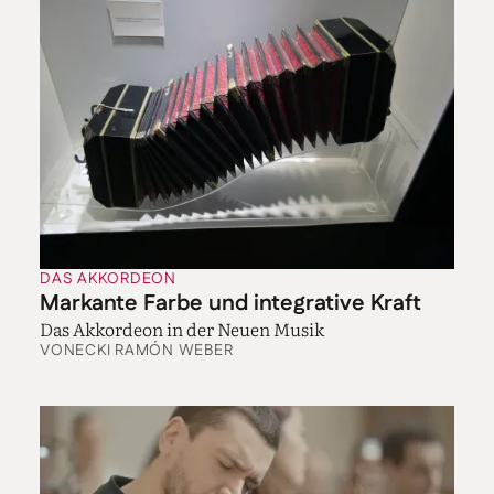
beeinflusst die Luft im Balg, ob man ein Bein bewegt
oder mit der Schulter gegen das Instrument schlägt.
Und selbst mit einer Bewegung des Brustkorbs kann
man feine Akzente erzeugen.
Mie Miki hat mit vielen Komponisten
zusammengearbeitet, „und weil die oft etwas Spezielles
wollten, zum Beispiel einen Akzent und dann sofort
Pianissimo, musste ich mir etwas einfallen lassen. Ich
habe viel gelernt, was man alles machen und mit dem
Körper beeinflussen kann“.
Japanische Komponisten, die für sie viel geschrieben
DAS AKKORDEON
haben, gehen eher intuitiv vom Klang aus, ist ihre
Markante Farbe und integrative Kraft
Erfahrung, die deutschen Komponisten „wollen erst
Das Akkordeon in der Neuen Musik
mal alles sehr genau wissen“. So war Nicolaus A. Huber
VON
ECKI RAMÓN WEBER
neugierig, wie lang das Akkordeon den Ton hält.
Schon als Mie Miki mir die Funktionsweise erklärt,
wundere ich mich, wie wenig sich ihr Balg bewegt.
„Weil das so ein gutes Instrument ist“, sagt sie. „Das
verliert kaum Luft. Für ein Akkordeon ist es schon
sehr alt.“ Gebaut wurde es 1972 bei Hohner in