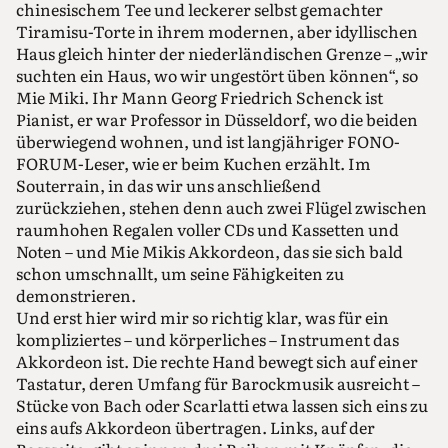
chinesischem Tee und leckerer selbst gemachter
Tiramisu-Torte in ihrem modernen, aber idyllischen
Haus gleich hinter der niederländischen Grenze – „wir
suchten ein Haus, wo wir ungestört üben können“, so
Mie Miki. Ihr Mann Georg Friedrich Schenck ist
Pianist, er war Professor in Düsseldorf, wo die beiden
überwiegend wohnen, und ist langjähriger FONO-
FORUM-Leser, wie er beim Kuchen erzählt. Im
Souterrain, in das wir uns anschließend
zurückziehen, stehen denn auch zwei Flügel zwischen
raumhohen Regalen voller CDs und Kassetten und
Noten – und Mie Mikis Akkordeon, das sie sich bald
schon umschnallt, um seine Fähigkeiten zu
demonstrieren.
Und erst hier wird mir so richtig klar, was für ein
kompliziertes – und körperliches – Instrument das
Akkordeon ist. Die rechte Hand bewegt sich auf einer
Tastatur, deren Umfang für Barockmusik ausreicht –
Stücke von Bach oder Scarlatti etwa lassen sich eins zu
eins aufs Akkordeon übertragen. Links, auf der