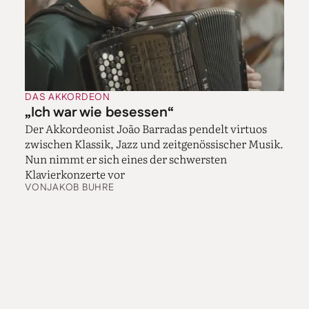
Trossingen, von Giovanni Gola, dem, wenn ich Mie
Mikis Schwärmen richtig deute, Antonio Stradivari
des Akkordeons. Wie lang ein Ton anhält, hängt auch
von den Registern ab – man kann wie bei der Orgel
verschiedene Chöre hinzuschalten. Beim Experiment
mit Huber und Pianissimo und Vierfuß dauerte es über
fünf Minuten, bis der Balg ganz geöffnet war!
DAS AKKORDEON
„Ich war wie besessen“
Wie aber ist sie nun zum klassischen Akkordeon
gekommen – in Japan!? „Mein Vater hatte eine
Der Akkordeonist João Barradas pendelt virtuos
Schwester, die Pianistin werden wollte. Und ich
zwischen Klassik, Jazz und zeitgenössischer Musik.
glaube, die laute Überei und die Vorbereitung auf die
Nun nimmt er sich eines der schwersten
Wettbewerbe hat ihn ziemlich genervt. Ich bekam zu
Klavierkonzerte vor
meinem zweiten Geburtstag ein Toy Piano geschenkt.
VON
JAKOB BUHRE
Das muss ich wahnsinnig geliebt haben, ich konnte
wohl alle Kinderlieder aus dem Radio gleich
nachspielen. Meine Mutter wollte mich deshalb ein
Instrument lernen lassen, aber mein Vater hat gesagt:
Ein Klavier kommt überhaupt nicht infrage. So kam er
aufs Akkordeon. Da gibt es keine Wettbewerbe, das
kann man nicht studieren, das ist einfach ein
Instrument, mit dem man anderen Menschen Freude