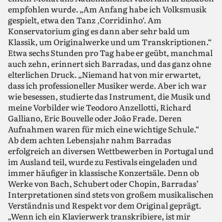
empfohlen wurde. „Am Anfang habe ich Volksmusik
gespielt, etwa den Tanz ‚Corridinho‘. Am
Konservatorium ging es dann aber sehr bald um
Klassik, um Originalwerke und um Transkriptionen.“
Etwa sechs Stunden pro Tag habe er geübt, manchmal
auch zehn, erinnert sich Barradas, und das ganz ohne
elterlichen Druck. „Niemand hat von mir erwartet,
dass ich professioneller Musiker werde. Aber ich war
wie besessen, studierte das Instrument, die Musik und
meine Vorbilder wie Teodoro Anzellotti, Richard
Galliano, Eric Bouvelle oder João Frade. Deren
Aufnahmen waren für mich eine wichtige Schule.“
Ab dem achten Lebensjahr nahm Barradas
erfolgreich an diversen Wettbewerben in Portugal und
im Ausland teil, wurde zu Festivals eingeladen und
immer häufiger in klassische Konzertsäle. Denn ob
Werke von Bach, Schubert oder Chopin, Barradas’
Interpretationen sind stets von großem musikalischen
Verständnis und Respekt vor dem Original geprägt.
„Wenn ich ein Klavierwerk transkribiere, ist mir