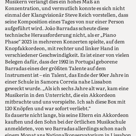
Musikern verlangt dies ein hohes Maß an
Konzentration, und vermutlich konnte es sich nicht
einmal der Klangvisionär Steve Reich vorstellen, dass
seine Komposition eines Tages von nur einer Person
aufgeführt wird. João Barradas scheute diese
technische Herausforderung nicht, als er „Piano
Phase“ 2023 in mehreren Konzerten spielte, auf dem
Knopf­akkordeon, mit rechter und linker Hand in
verschiedener Geschwindigkeit. Es ist einer von vielen
Belegen dafür, dass der 1992 in Portugal geborene
Barradas eines der größten Talente auf dem
Instrument ist – ein Talent, das Ende der 90er Jahre in
einer Schule in Samora Correia nahe Lissabon
geweckt wurde. „Als ich sechs Jahre alt war, kam eine
Musikerin in den Unterricht, die ein Akkordeon
mitbrachte und uns vorspielte. Ich sah diese Box mit
120 Knöpfen und war sofort verliebt.“
Es dauerte nicht lange, bis seine Eltern ein Akkordeon
kauften und den Sohn bei der örtlichen Musikschule
anmeldeten, von wo Barradas allerdings schon nach
einem Monat ans Nationalkonservatorium in Lissabon