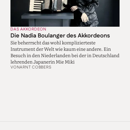
Zudem entstand in den letzten Jahren eine ganze
Reihe von Werken für Barradas, von Komponisten wie
Yann Robin oder Luís Tinoco.
Und dann ist da auch noch Barradas’ zweite große
DAS AKKORDEON
Leidenschaft: der Jazz. Für seine Improvisationen
Die Nadia Boulanger des Akkordeons
nutzt er einen anderen Akkordeontyp, bei dem die
Sie beherrscht das wohl komplizierteste
Knöpfe nach dem sogenannten Stradella-­Bass-System
Instrument der Welt wie kaum eine andere. Ein
angeordnet sind. „Das Tastaturlayout unterscheidet
Besuch in den Niederlanden bei der in Deutschland
sich, weshalb ich mich für Jazz komplett umstellen
lehrenden Japanerin Mie Miki
muss und auf diesem Ins­trument keine klassischen
VON
ARNT COBBERS
Werke spielen kann.“ Doch auch in der Welt der Blue
Notes ist Barradas zu Hause, und es ist faszinierend zu
hören, wie sich der Akkordeonist in die
unterschiedlichsten Jazzformationen einfügt, mal mit
Referenzen an den französischen Musette-Stil, mal
mit Klängen à la Chick Corea oder Tangoharmonien
eines Astor Piazzolla. Kürzlich wurde sein Album
„Aperture“ als beste Jazzeinspielung des Jahres mit der
portugiesischen Variante des Grammy, dem Play-
Award, ausgezeichnet. Wobei er den Akkordeonsound