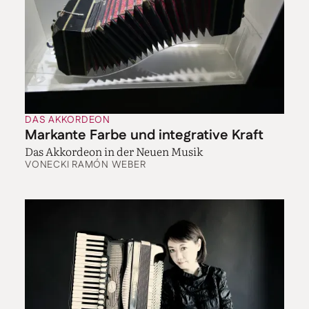
inzwischen nicht mehr unter Beweis stellen. Dennoch
hat er für seine nächste Einspielung eines der
schwierigsten Klavierwerke ausgewählt: das dritte
Konzert von Sergej Rachmaninow; ein paar
verheißungsvolle Übungsvideos hat er bereits im Netz
mit seinen Fans geteilt. „Natürlich ist es anspruchsvoll,
ähnlich wie am Klavier muss man auch auf dem
Akkordeon für Rachmaninow sehr große Hände
DAS AKKORDEON
haben.“ Es gehe ihm aber keineswegs um Showeffekte
Markante Farbe und integrative Kraft
auf der Bühne. „Zum einen gehört Rachmaninow
Das Akkordeon in der Neuen Musik
wirklich zu meinen Lieblingskomponisten. Zum
VON
ECKI RAMÓN WEBER
anderen finde ich es wichtig zu verstehen, wie sich die
Spielweisen auf dem Tasteninstrument immer
weiterentwickelt haben. Und Musik verstehen kann
ich am besten, wenn ich sie spiele.“
Allerdings hat Barradas vor, sich in Zukunft weniger
mit Adaptionen und mehr mit Originalkompositionen
für Akkordeon zu beschäftigen. „Es gibt wunderbare
Originalliteratur, wie die Werke von Sofia Gubaidulina
oder Rebecca Saunders, die ich bereits häufig in
Konzerten gespielt, aber nie aufgenommen habe.“