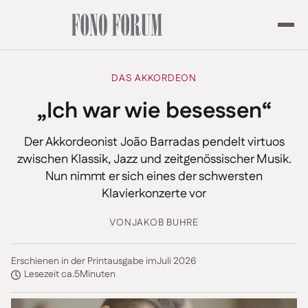
DAS AKKORDEON
„Ich war wie besessen“
Der Akkordeonist João Barradas pendelt virtuos
zwischen Klassik, Jazz und zeitgenössischer Musik.
Nun nimmt er sich eines der schwersten
Klavierkonzerte vor
VON
JAKOB BUHRE
Erschienen in der Printausgabe im
Juli 2026
Lesezeit ca.
5
Minuten