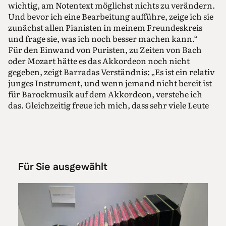
wichtig, am Notentext möglichst nichts zu verändern.
Und bevor ich eine Bearbeitung aufführe, zeige ich sie
zunächst allen Pianisten in meinem Freundeskreis
und frage sie, was ich noch besser machen kann.“
Für den Einwand von Puristen, zu Zeiten von Bach
oder Mozart hätte es das Akkordeon noch nicht
gegeben, zeigt Barradas Verständnis: „Es ist ein relativ
junges Instrument, und wenn jemand nicht bereit ist
für Barockmusik auf dem Akkordeon, verstehe ich
das. Gleichzeitig freue ich mich, dass sehr viele Leute
sich für diese Kombination interessieren.“
Barradas’ Erfolg beruht auch darauf, dass er weiß, wie
er die enormen Klangmöglichkeiten des Akkordeons
in den Dienst der Komponisten stellen kann. Seine
Aufnahme von Bachs Cembalokonzerten etwa ist von
Für Sie ausgewählt
so großer Klarheit und Stringenz, fein ausbalanciert
mit dem Orquestra Metropolitana de Lisboa, dass man
annehmen könnte, hier musiziere ein Alte-Musik-
Experte.
Dass er auch ein großer Virtuose ist, muss Barradas