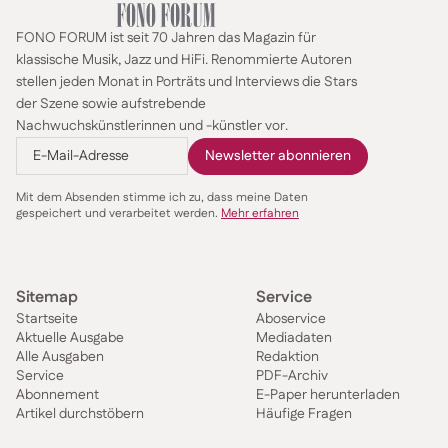
hier teilweise verschwinden lässt: Über die im
Instrument eingebaute Midi-Technik klingt sein
FONO FORUM ist seit 70 Jahren das Magazin für
Instrument plötzlich wie ein Rhodes Piano. „Ich
klassische Musik, Jazz und HiFi. Renommierte Autoren
könnte damit auch den Klang eines Moog-
stellen jeden Monat in Porträts und Interviews die Stars
Synthesizers erzeugen, wenn es für ein Stück besser
der Szene sowie aufstrebende
passt“, erklärt Barradas. „Am Ende ist ja auch das
Nachwuchskünstlerinnen und -künstler vor.
Akkordeon nur ein Werkzeug. Wie das Ergebnis
klingt, hängt weniger vom Instrument ab als davon,
wie du musizierst. Deine Ausbildung ist entscheidend,
Mit dem Absenden stimme ich zu, dass meine Daten
deine Musikalität, dein Timing – und wie ernst du es
gespeichert und verarbeitet werden.
Mehr erfahren
mit der Musik meinst.“
Mit einem Abonnement weiterlesen
Lesen Sie den gesamten Beitrag im E-Paper oder der
Sitemap
Service
aktuellen Printausgabe
Startseite
Aboservice
Aktuelle Ausgabe
Mediadaten
Alle Ausgaben
Redaktion
Service
PDF-Archiv
Abonnement
E-Paper herunterladen
Artikel durchstöbern
Häufige Fragen