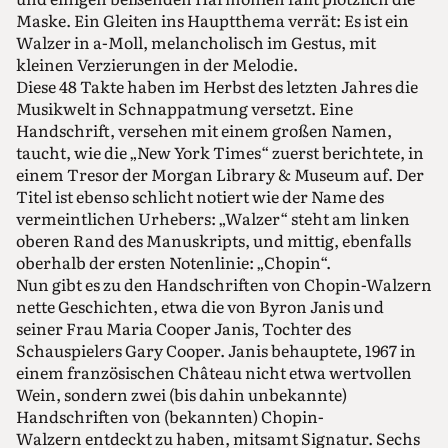
Maske. Ein Gleiten ins Hauptthema verrät: Es ist ein
Walzer in a-Moll, melancholisch im Gestus, mit
kleinen Verzierungen in der Melodie.
Diese 48 Takte haben im Herbst des letzten Jahres die
Musikwelt in Schnappatmung versetzt. Eine
Handschrift, versehen mit einem großen Namen,
taucht, wie die „New York Times“ zuerst berichtete, in
einem Tresor der Morgan Library & Museum auf. Der
Titel ist ebenso schlicht notiert wie der Name des
vermeintlichen Urhebers: „Walzer“ steht am linken
oberen Rand des Manuskripts, und mittig, ebenfalls
oberhalb der ersten Notenlinie: „Chopin“.
Nun gibt es zu den Handschriften von Chopin-Walzern
nette Geschichten, etwa die von Byron Janis und
seiner Frau Maria Cooper Janis, Tochter des
Schauspielers Gary Cooper. Janis behauptete, 1967 in
einem französischen Château nicht etwa wertvollen
Wein, sondern zwei (bis dahin unbekannte)
Handschriften von (bekannten) Chopin-
Walzern entdeckt zu haben, mitsamt Signatur. Sechs