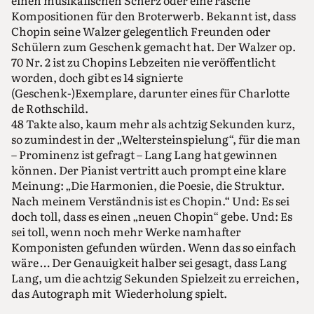
Kompositionen für den Broterwerb. Bekannt ist, dass
Chopin seine Walzer gelegentlich Freunden oder
Schülern zum Geschenk gemacht hat. Der Walzer op.
70 Nr. 2 ist zu Chopins Lebzeiten nie veröffentlicht
worden, doch gibt es 14 signierte
(Geschenk-)Exemplare, darunter eines für Charlotte
de Rothschild.
48 Takte also, kaum mehr als achtzig Sekunden kurz,
so zumindest in der „Weltersteinspielung“, für die man
– Prominenz ist gefragt – Lang Lang hat gewinnen
können. Der Pianist vertritt auch prompt eine klare
Meinung: „Die Harmonien, die Poesie, die Struktur.
Nach meinem Verständnis ist es Chopin.“ Und: Es sei
doch toll, dass es einen „neuen Chopin“ gebe. Und: Es
sei toll, wenn noch mehr Werke namhafter
Komponisten gefunden würden. Wenn das so einfach
wäre … Der Genauigkeit halber sei gesagt, dass Lang
Lang, um die achtzig Sekunden Spielzeit zu erreichen,
das Autograph mit Wiederholung spielt.