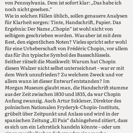
von Pennsylvania. Dem ist sofort klar: „Das habe ich
noch nicht gesehen.“
Wie in solchen Fällen üblich, sollen genauere Analysen
für Klarheit sorgen: Tinte, Handschrift, Papier. Das
Ergebnis: Der Name „Chopin“ ist wohl nicht von
selbigem geschrieben worden. Was aber ist mit dem
Rest, den eigentlichen Noten? Vieles spricht sehr wohl
für eine Urheberschaft von Frédéric Chopin, vor allem
das für ihn typische Symbol des Bassschlüssels.
Seither rätselt die Musikwelt: Warum hat Chopin
diesen Walzer nicht selbst unterzeichnet – war er mit
dem Werk unzufrieden? Zu welchem Zweck und vor
allem wann ist dieser Entwurf entstanden? Im
Morgan Museum glaubt man, die Handschrift stamme
aus der Zeit zwischen 1830 und 1835, da war Chopin
Anfang zwanzig. Auch Artur Szklener, Direktor des
polnischen Nationalen Fryderyk-Chopin-Instituts,
grübelt über Zeitpunkt und Anlass und wird in der
spanischen Zeitung „El País“ dahingehend zitiert, dass
es sich um ein Lehrstück handeln könnte – oder um
einen musikalischen Scherz oder eine rasche