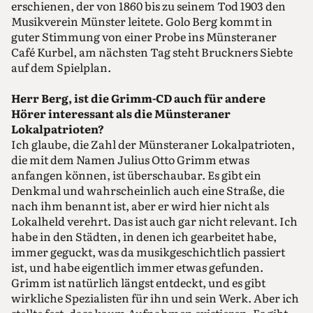
erschienen, der von 1860 bis zu seinem Tod 1903 den
Musikverein Münster leitete. Golo Berg kommt in
guter Stimmung von einer Probe ins Münsteraner
Café Kurbel, am nächsten Tag steht Bruckners Siebte
auf dem Spielplan.
Herr Berg, ist die Grimm-CD auch für andere
Hörer inte­ressant als die Münsteraner
Lokalpatrioten?
Ich glaube, die Zahl der Münsteraner Lokalpatrioten,
die mit dem Namen Julius Otto Grimm etwas
anfangen können, ist überschaubar. Es gibt ein
Denkmal und wahrscheinlich auch eine Straße, die
nach ihm benannt ist, aber er wird hier nicht als
Lokalheld verehrt. Das ist auch gar nicht relevant. Ich
habe in den Städten, in denen ich gearbeitet habe,
immer geguckt, was da musikgeschichtlich passiert
ist, und habe eigentlich immer etwas gefunden.
Grimm ist natürlich längst entdeckt, und es gibt
wirkliche Spezialisten für ihn und sein Werk. Aber ich