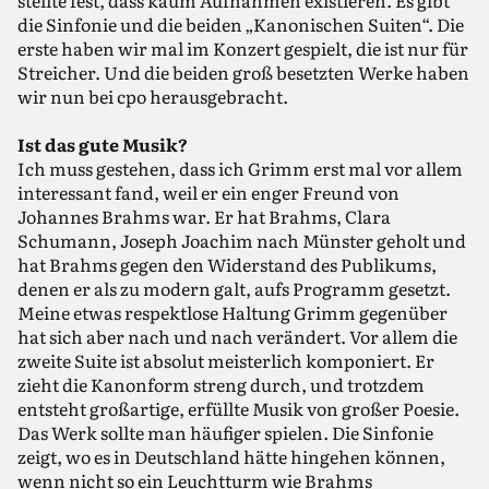
stellte fest, dass kaum Aufnahmen existieren. Es gibt
die Sinfonie und die beiden „Kanonischen Suiten“. Die
erste haben wir mal im Konzert gespielt, die ist nur für
Streicher. Und die beiden groß besetzten Werke haben
wir nun bei cpo herausgebracht.
Ist das gute Musik?
Ich muss gestehen, dass ich Grimm erst mal vor allem
interessant fand, weil er ein enger Freund von
Johannes Brahms war. Er hat Brahms, Clara
Schumann, Joseph Joachim nach Münster geholt und
hat Brahms gegen den Widerstand des Publikums,
denen er als zu modern galt, aufs Programm gesetzt.
Meine etwas respektlose Haltung Grimm gegenüber
hat sich aber nach und nach verändert. Vor allem die
zweite Suite ist absolut meisterlich komponiert. Er
zieht die Kanonform streng durch, und trotzdem
entsteht großartige, erfüllte Musik von großer Poesie.
Das Werk sollte man häufiger spielen. Die Sinfonie
zeigt, wo es in Deutschland hätte hingehen können,
wenn nicht so ein Leuchtturm wie Brahms