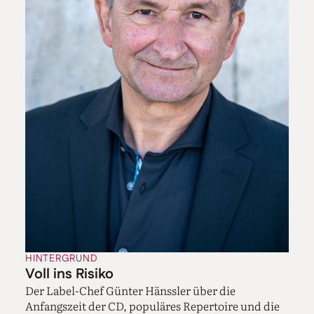
Münsteraner, da fiel er aus allen Wolken, das wusste er
nicht. Anton Bernhard Fürstenau war
wahrscheinlich der wichtigste Flötist im 19.
Jahrhundert, seine Etüden spielt man bis heute.
Daraufhin hat Ein-Habar mit uns gemeinsam den
Fürstenau-Flötenwettbewerb gegründet, der sofort ein
riesiges Interesse weckte und in dessen Rahmen dann
auch drei der Flötenkonzerte von Fürstenau gespielt
wurden. Und wer weiß, was man noch so ausgraben
kann. Auf der Burg Hülshoff gab es mal einen
ominösen Schrank, in dessen Inneren sich die Werke
des, ich glaube, Onkels von Annette Droste-Hülshoff
verbargen – der war angeblich Haydn-Schüler und hat
auch komponiert.
Wie hat denn das Orchester reagiert, als Sie mit
HINTERGRUND
den unbekannten Sinfonien ankamen?
Voll ins Risiko
Das Orchester ist auf eine sehr sympathische Weise
Der Label-Chef Günter Hänssler über die
neugierig. Die wissen schon zu unterscheiden
Anfangszeit der CD, populäres Repertoire und die
zwischen guter und schlechter Musik, aber ich glaube,