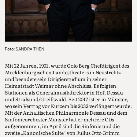
Foto: SANDRA THEN
Mit 22 Jahren, 1991, wurde Golo Berg Chefdirigent des
Mecklenburgischen Landestheaters in Neustrelitz –
und beendete sein Dirigierstudium in seiner
Heimatstadt Weimar ohne Abschluss. Es folgten
Stationen als Generalmusikdirektor in Hof, Dessau
und Stralsund/Greifswald. Seit 2017 ist er in Münster,
wo sein Vertrag vor Kurzem bis 2032 verlängert wurde.
Mit der Anhaltischen Philharmonie Dessau und dem
Sinfonieorchester Münster hat er mehrere CDs
aufgenommen, im April sind die Sinfonie und die
zweite „Kanonische Suite“ von Julius Otto Grimm