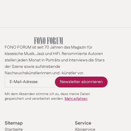
Dietmar
Rabich /
Wikimedia
Commons
Sie geben ja eine ganze Menge Konzerte.
Wir machen zehn sinfonische Programme pro Saison
FONO FORUM ist seit 70 Jahren das Magazin für
und spielen jedes Programm dreimal. Und die sind
klassische Musik, Jazz und HiFi. Renommierte Autoren
sehr gut oder sogar ausverkauft. Wir haben pro Jahr
stellen jeden Monat in Porträts und Interviews die Stars
zwischen 20.000 und 25.000 Zuschauer nur im
der Szene sowie aufstrebende
Sinfoniekonzert – ich glaube nicht, dass viele B-
Nachwuchskünstlerinnen und -künstler vor.
Orchester in Deutschland solche Zahlen vorweisen
können.
Mit dem Absenden stimme ich zu, dass meine Daten
Liegt das an den vielen Studenten hier in der
gespeichert und verarbeitet werden.
Mehr erfahren
Stadt?
Nein, überhaupt nicht. Wir haben uns in der Corona-
Zeit ein bisschen neu erfunden. Es ist uns gelungen,
dass Paare, die mitten im Leben stehen, die vermutlich
Sitemap
Service
noch Kinder haben oder eine Firma, zunehmend Zeit
Startseite
Aboservice