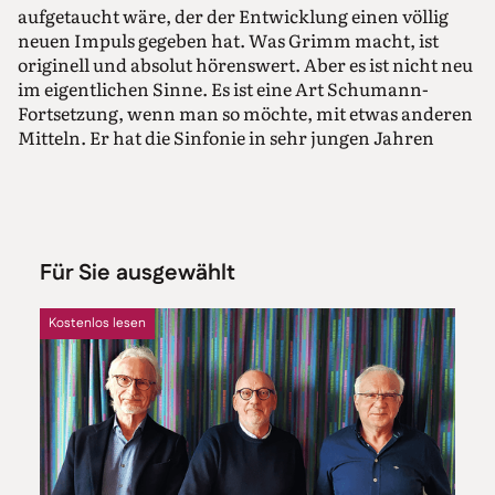
aufgetaucht wäre, der der Entwicklung einen völlig
neuen Impuls gegeben hat. Was Grimm macht, ist
originell und absolut hörenswert. Aber es ist nicht neu
im eigentlichen Sinne. Es ist eine Art Schumann-
Fortsetzung, wenn man so möchte, mit etwas anderen
Mitteln. Er hat die Sinfonie in sehr jungen Jahren
komponiert. Es scheint, dass ihm in der
Nachbarschaft des Genies Brahms die Luft
ausgegangen ist und er den Impuls verloren hat zu
komponieren.
Für Sie ausgewählt
Wo haben Sie die Musik entdeckt?
Es gibt hier in der Universitätsbibliothek und am
Kostenlos lesen
Musikwissenschaftlichen Institut sehr fähige und
begeisterte Musikwissenschaftler, die sich mit Grimm
beschäftigt haben. Als ich 2017 herkam, habe ich
schnell diese Kontakte gesucht, auch im Wissen
darum, dass das Sinfonieorchester Münster 2019 sein
hundertstes Jubiläum feiern würde. Ich dachte, es
müsste doch Dinge aus der Musikgeschichte geben, die