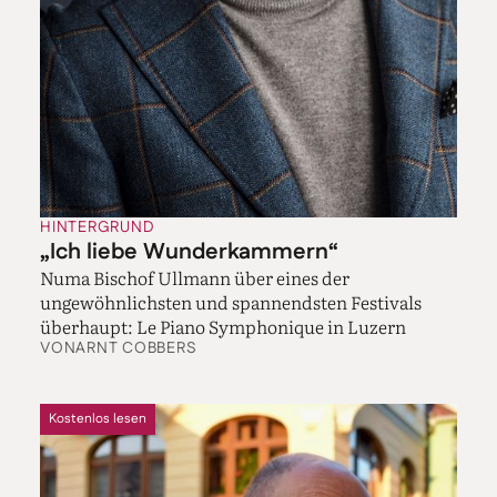
große Meisterwerke sind. Zum anderen hängt es auch
von den Zeitläuften ab. Ich merke, dass das Publikum
in einer Zeit, die so sehr von Verunsicherung geprägt
ist, Musik hören will, die es kennt. Die Bereitschaft,
sich mit Neuem auseinanderzusetzen, ist seit Corona
rapide gesunken. Wir haben zum Beispiel vor
ungefähr anderthalb Jahren die sehr hörenswerte
Sinfonie von Dora Pejačević aufgeführt. Wir geben
immer drei Konzerte, und wir hatten auf einen Schlag
ungefähr achthundert Zuschauer weniger, das
HINTERGRUND
entspricht einem Konzert. Ob es mir gefällt oder nicht
„Ich liebe Wunderkammern“
– das muss ich berücksichtigen bei der Programm­
Numa Bischof Ullmann über eines der
planung. Und was den Lokalstolz angeht, gibt es
ungewöhnlichsten und spannendsten Festivals
sicherlich Orte, die auf neue Impulse stärker
überhaupt: Le Piano Symphonique in Luzern
angewiesen sind. Der Aufstieg von Preußen Münster in
VON
ARNT COBBERS
die Zweite Bundesliga hat die Menschen hier ganz
anders bewegt.
Kostenlos lesen
Macht man, wenn man das Publikum
herausfordern und Neues bringen will, dann doch
lieber Musik von heute, statt ein Werk aus dem 19.