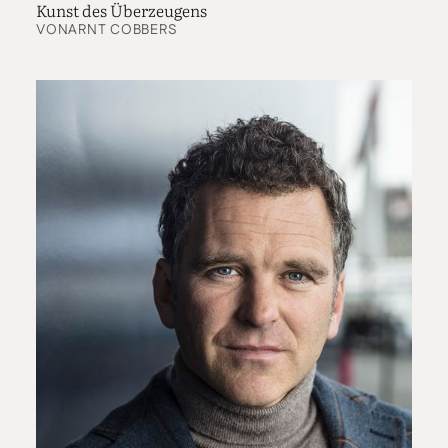
Kunst des Überzeugens
die Kolleginnen und Kollegen haben im Laufe der
VON
ARNT COBBERS
Arbeit diese Stücke lieben gelernt. Das ist bei den
Flötenkonzerten natürlich anders, das ist
Gebrauchsmusik, die Fürstenau für sich selbst
geschrieben hat. Aber die Beschäftigung damit
erweitert unseren Horizont, und das ist ja auch schön.
Kommt da beim Publikum Lokalstolz auf?
In dem Moment, wo wir das spielen, schon. Aber ich
weiß nicht, ob das allzu tiefe Spuren hinterlässt. Am
Ende ist einem die Brahms-Sinfonie dann doch lieber.
Ich glaube, eine gewisse abgeklärte Distanz zu den
Dingen ist eigentlich ganz sympathisch.
Mit der Anhaltischen Philharmonie Dessau haben
Sie die dritte Sinfonie von August Klughardt
eingespielt, auch eine Wiederentdeckung. Warum
tauchen all diese Werke nicht häufiger im
Konzertleben auf?
Zum einen würde ich nicht behaupten, dass das ganz