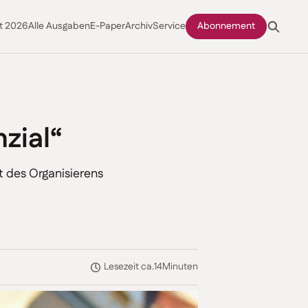
t 2026
Alle Ausgaben
E-Paper
Archiv
Service
Abonnement
zial“
t des Organisierens
Lesezeit ca.
14
Minuten