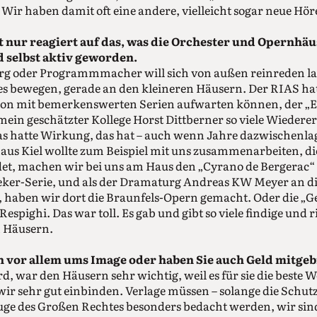
 Wir haben damit oft eine andere, vielleicht sogar neue Hör
t nur reagiert auf das, was die Orchester und Opernhä
d selbst aktiv geworden.
rg oder Programmmacher will sich von außen reinreden la
s bewegen, gerade an den kleineren Häusern. Der RIAS hat
hon mit bemerkenswerten Serien aufwarten können, der „E
 mein geschätzter Kollege Horst Dittberner so viele Wieder
s hatte Wirkung, das hat – auch wenn Jahre dazwischenlag
aus Kiel wollte zum Beispiel mit uns zusammenarbeiten, di
et, machen wir bei uns am Haus den „Cyrano de Bergerac“
reker-Serie, und als der Dramaturg Andreas KW Meyer an d
, haben wir dort die Braunfels-Opern gemacht. Oder die „
Respighi. Das war toll. Es gab und gibt so viele findige und r
 Häusern.
n vor allem ums Image oder haben Sie auch Geld mitge
rd, war den Häusern sehr wichtig, weil es für sie die beste
wir sehr gut einbinden. Verlage müssen – solange die Schutz
Zuge des Großen Rechtes besonders bedacht werden, wir sind