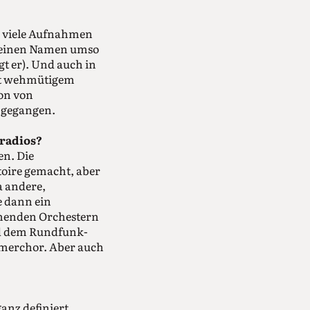
g viele Aufnahmen
n seinen Namen umso
gt er). Und auch in
mit wehmütigem
ion von
 gegangen.
dradios?
n. Die
oire gemacht, aber
a andere,
 dann ein
ehenden Orchestern
nd dem Rundfunk-
merchor. Aber auch
anz definiert.