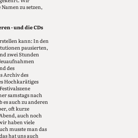
mgekehrt. Wir
e Namen zu setzen,
ren - und die CDs
rstellen kann: In den
tutionen pausierten,
bend zwei Stunden
e Neuaufnahmen
nd des
s Archiv des
 es Hochkarätiges
Festivalszene
mmer samstags nach
b es auch zu anderen
r, oft kurze
 Abend, auch noch
ir haben viele
uch musste man das
das hat uns auch