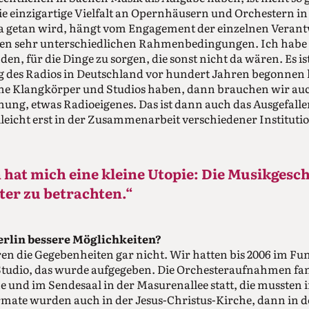
 die einzigartige Vielfalt an Opernhäusern und Orchestern 
da getan wird, hängt vom Engagement der einzelnen Verant
den sehr unterschiedlichen Rahmenbedingungen. Ich habe 
n, für die Dinge zu sorgen, die sonst nicht da wären. Es ist
 des Radios in Deutschland vor hundert Jahren begonnen h
ne Klangkörper und Studios haben, dann brauchen wir auc
nung, etwas Radioeigenes. Das ist dann auch das Ausgefalle
ielleicht erst in der Zusammenarbeit verschiedener Institu
hat mich eine kleine Utopie: Die Musikgesch
ter zu betrachten.“
Berlin bessere Möglichkeiten?
en die Gegebenheiten gar nicht. Wir hatten bis 2006 im F
Studio, das wurde aufgegeben. Die Orchesteraufnahmen fan
e und im Sendesaal in der Masurenallee statt, die musste
mate wurden auch in der Jesus-Christus-Kirche, dann in d