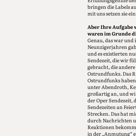
Erfüllungsgehilfe de
bringen die Labels a
mit uns setzen sie ei
Aber Ihre Aufgabe 
waren im Grunde d
Genau, das war und i
Neunzigerjahren gab 
und es existierten n
Sendezeit, die wir 
gebracht, die ander
Ostrundfunks. Das RI
Ostrundfunks haben w
unter Abendroth, Keg
großartig an, und wi
der Oper Sendezeit, 
Sendezeiten an Feie
Strecken. Das hat mi
durch Nachrichten u
Reaktionen bekomme
in der „Anmutung“ et