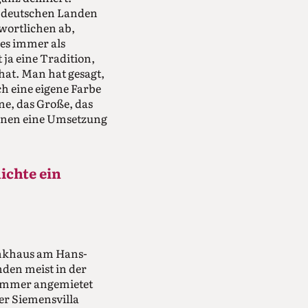
in deutschen Landen
wortlichen ab,
es immer als
 ja eine Tradition,
at. Man hat gesagt,
h eine eigene Farbe
ne, das Große, das
tionen eine Umsetzung
ichte ein
unkhaus am Hans-
den meist in der
n immer angemietet
er Siemensvilla