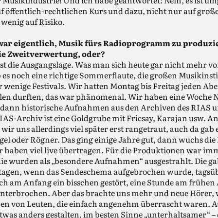
r Musikindustrie! Und ich habe geantwortet: Nein, es ist u
uf öffentlich-rechtlichen Kurs und dazu, nicht nur auf groß
n wenig auf Risiko.
war eigentlich, Musik fürs Radioprogramm zu produzie
ie Zweitverwertung, oder?
st die Ausgangslage. Was man sich heute gar nicht mehr vo
es noch eine richtige Sommerflaute, die großen Musikinsti
ur wenige Festivals. Wir hatten Montag bis Freitag jeden A
füllen durften, das war phänomenal. Wir haben eine Woch
e dann historische Aufnahmen aus den Archiven des RIAS u
AS-Archiv ist eine Goldgrube mit Fricsay, Karajan usw. An
ir uns allerdings viel später erst rangetraut, auch da gab
el oder Rögner. Das ging einige Jahre gut, dann wuchs die 
r haben viel live übertragen. Für die Produktionen war i
die wurden als „besondere Aufnahmen“ ausgestrahlt. Die ga
rtagen, wenn das Sendeschema aufgebrochen wurde, tagsübe
ch am Anfang ein bisschen gestört, eine Stunde am frühen
nterbrochen. Aber das brachte uns mehr und neue Hörer, w
n von Leuten, die einfach angenehm überrascht waren. A
was anders gestalten, im besten Sinne „unterhaltsamer“ – 