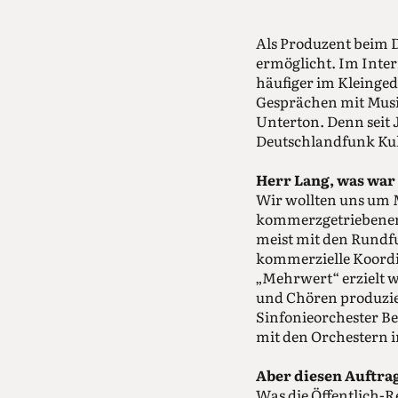
Als Produzent beim 
ermöglicht. Im Inter
häufiger im Kleingedr
Gesprächen mit Musi
Unterton. Denn seit 
Deutschlandfunk Kul
Herr Lang, was war
Wir wollten uns um 
kommerzgetriebenen 
meist mit den Rundfu
kommerzielle Koord
„Mehrwert“ erzielt 
und Chören produzi
Sinfonieorchester 
mit den Orchestern i
Aber diesen Auftrag
Was die Öffentlich-Re