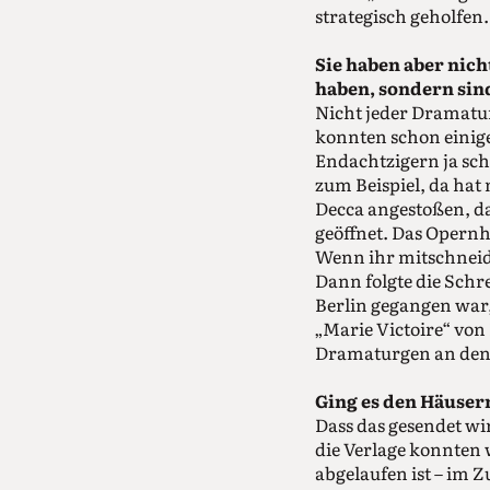
strategisch geholfen.
Sie haben aber nich
haben, sondern sin
Nicht jeder Dramatu
konnten schon einige
Endachtzigern ja sc
zum Beispiel, da hat
Decca angestoßen, da
geöffnet. Das Opernh
Wenn ihr mitschneid
Dann folgte die Sch
Berlin gegangen war
„Marie Victoire“ von 
Dramaturgen an den
Ging es den Häuser
Dass das gesendet wi
die Verlage konnten 
abgelaufen ist – im 