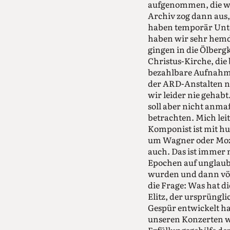
aufgenommen, die wa
Archiv zog dann aus
haben temporär Unter
haben wir sehr hemds
gingen in die Ölberg
Christus-Kirche, die
bezahlbare Aufnahmer
der ARD-Anstalten nu
wir leider nie gehab
soll aber nicht anma
betrachten. Mich le
Komponist ist mit h
um Wagner oder Mozar
auch. Das ist immer 
Epochen auf unglaubl
wurden und dann völ
die Frage: Was hat 
Elitz, der ursprüngli
Gespür entwickelt ha
unseren Konzerten wa