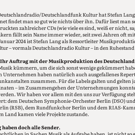
Deutschlandradio/Deutschlandfunk Kultur hat Stefan Lan
net findet man so gut wie nichts über ihn. Dafür liest ma
uckten zahlreicher CDs (wie viele es sind, weiß er nicht, sa
kern fällt sein Name immer wieder, seit zwei Jahren oft 
Januar 2024 ist Stefan Lang als Ressortleiter Musikprodukt
tur – vormals Deutschlandradio Kultur – in den Ruhestand
 Ihr Auftrag mit der Musikproduktion des Deutschlan
Musik kümmern, um die sich sonst wenige gekümmert habe
Unternehmen haben natürlich auch ausgefallenes Repert
nkanstalten zusammen. Für die Labels galten und gelten j
inaten – im Zusammengehen der Unternehmungen konnte
werden. Wir haben vor allem mit den uns zur Verfügung st
ert: dem Deutschen Symphonie-Orchester Berlin (DSO) u
Berlin (RSB), dem Rundfunkchor Berlin und dem RIAS-Kam
m Land kamen viele Projekte zustande.
 haben doch alle Sender.
chtlichen in Sachen Musik als Aufgabe haben, ist nicht so g