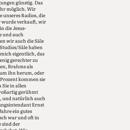
gungen günstig. Das
hr möglich. Wir
 unseres Radios, die
 wurde verkauft, wir
n die Jesus-
te und auch
n wir auch die Säle
 Studios/Säle haben
mich eigentlich, das
enig gerechter zu
men, Brahms als
 um ihn herum, oder
97 Prozent kommen sie
Sie in allen
großartig gerühmt
, und natürlich auch
ungsintendant Ernst
Jahre ein gutes
sch war und oft in
 sind der