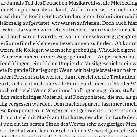
r damals Teil des Deutschen Musikarchivs, die Mietbedin
, der Komplex wurde verkauft, Aufnahmen waren nicht me
schlupf in Berlin-Britz gefunden, einer Technikimmobilie
ärmelig aufgerüstet, wir waren zufrieden. Doch auch hier
kirche – da waren wir nicht zufrieden. Dann wieder zurück i
 bald auch saniert wurde. Es war immer schwierig, geeigne
äume für die kleineren Besetzungen zu finden. Oft konnte
tzen, die Kollegen waren sehr großzügig. Wirklich eigene
t. Aber wir haben immer Wege gefunden. – Angetrieben hat 
ßend klingen, eine kleine Utopie: die Musikgeschichte ein w
itete folgende Überlegung: Wenn wir beispielsweise anneh
undert Prozent zu bewerten, dann erreichen die Trabanten
t, vielleicht nicht die volle Punktzahl, aber auf 95 oder 
noch sehr viel! Wenn Sie einmal anfangen zu graben, stoßen 
ich reichhaltiges Material, auf Komponisten, die mal als 
lig vergessen wurden. Dem nachzuspüren, fasziniert mich
diese Komponisten in Vergessenheit gebracht? Unser Gründ
ch nicht viel mit Musik am Hut hatte, der aber im Laufe der 
t und ein im besten Sinne des Wortes sehr neugieriger Men
r, der hat vor allem mir sehr oft den Vorwurf gemacht: Sie