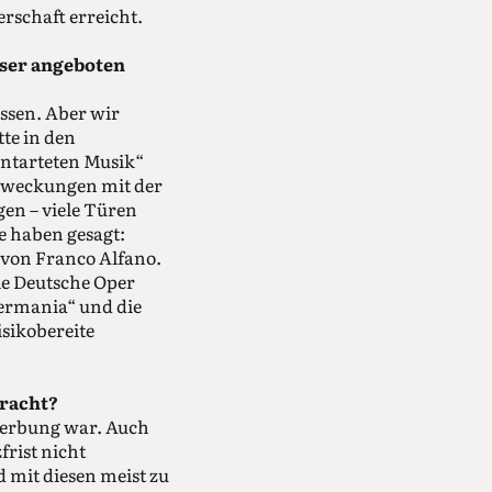
erschaft erreicht.
user angeboten
ssen. Aber wir
te in den
ntarteten Musik“
erweckungen mit der
en – viele Türen
e haben gesagt:
 von Franco Alfano.
ie Deutsche Oper
Germania“ und die
isikobereite
bracht?
 Werbung war. Auch
frist nicht
 mit diesen meist zu