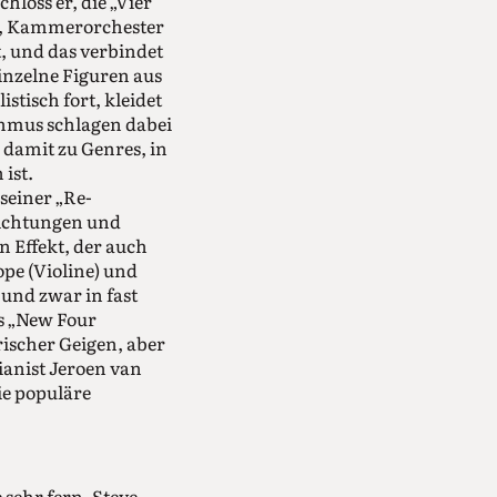
loss er, die „Vier
ne, Kammerorchester
t, und das verbindet
inzelne Figuren aus
istisch fort, kleidet
thmus schlagen dabei
damit zu Genres, in
ist.
 seiner „Re-
dichtungen und
n Effekt, der auch
pe (Violine) und
und zwar in fast
s „New Four
rischer Geigen, aber
ianist Jeroen van
ie populäre
sehr fern. Steve