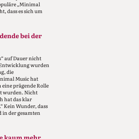
populäre „Minimal
ht, dass es sich um
dende bei der
s“ auf Dauer nicht
e Entwicklung wurden
g, die
inimal Music hat
 eine prägende Rolle
gt wurden. Nicht
 hat das klar
n.“ Kein Wunder, dass
d in der gesamten
ute kaum mehr