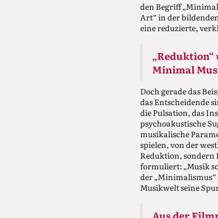
den Begriff „Minimal
Art“ in der bildenden
eine reduzierte, ver
„Reduktion“ 
Minimal Mus
Doch gerade das Beis
das Entscheidende s
die Pulsation, das In
psychoakustische Sug
musikalische Paramet
spielen, von der we
Reduktion, sondern 
formuliert: „Musik so
der „Minimalismus“ s
Musikwelt seine Spur
Aus der Film