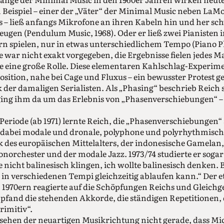
m Beispiel – einer der „Väter“ der Minimal Music neben LaM
ss – ließ anfangs Mikrofone an ihren Kabeln hin und her sc
gen (Pendulum Music, 1968). Oder er ließ zwei Pianisten 
n spielen, nur in etwas unterschiedlichem Tempo (Piano Ph
e war nicht exakt vorgegeben, die Ergebnisse fielen jedes M
elte eine große Rolle. Diese elementaren Kahlschlag-Exper
ition, nahe bei Cage und Fluxus – ein bewusster Protest ge
der damaligen Serialisten. Als „Phasing“ ­beschrieb Reich sp
 ging ihm da um das Erlebnis von „Phasenverschiebungen“ –
n Periode (ab 1971) lernte Reich, die „Phasenverschiebunge
n dabei modale und dronale, polyphone und polyrhythmisc
 des europäischen Mittelalters, der indonesische Gamelan
orchester und der modale Jazz. 1973/74 studierte er sogar
 nicht balinesisch klingen, ich wollte balinesisch denken.
 in verschiedenen Tempi gleichzeitig ablaufen kann.“ Der e
n 1970ern reagierte auf die Schöpfungen Reichs und Gleichg
fand die stehenden Akkorde, die ständigen Repetitionen, 
rimitiv“.
sehen der neuartigen Musikrichtung nicht gerade, dass Mi