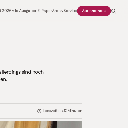
t 2026
Alle Ausgaben
E-Paper
Archiv
Service
Abonnement
allerdings sind noch
ten.
Lesezeit ca.
10
Minuten