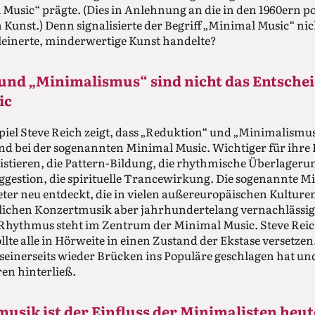
 Music“ prägte. (Dies in Anlehnung an die in den 1960ern 
 Kunst.) Denn signalisierte der Begriff „Minimal Music“ nic
kleinerte, ­minderwertige Kunst handelte?
und „­Minimalismus“ sind nicht das Entschei
ic
piel Steve Reich zeigt, dass „Reduktion“ und „­Minimalismu
ind bei der sogenannten Minimal Music. Wichtiger für ihr
sistieren, die Pattern-Bildung, die rhythmische Überlagerun
gestion, die ­spirituelle Trancewirkung. Die sogenannte M
er neu entdeckt, die in vielen außereuropäischen Kulturen
stlichen Konzertmusik aber jahrhundertelang vernachlässi
Rhythmus steht im Zentrum der Minimal Music. Steve Reich
llte alle in Hörweite in einen Zustand der Ekstase versetze
einerseits wieder Brücken ins Populäre geschlagen hat un
en hinterließ.
musik ist der Einfluss der Minimalisten he