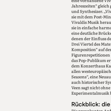
eine vorhandene Viv
Jahreszeiten“ gleich
und Synthesizer. „Vi
sie mit dem Post-Min
Vivaldis Musik heraus,
sie in einfache harm
eine deutliche Brüc
denen der Einfluss d
Drei Viertel des Mate
Komposition“ auf de
Figurenrepetitionen 
das Pop-Publikum err
dem Konzerthaus Kam
allen westeuropäisch
Seasons“, eine Neuau
auch historischer Sy
Veen sagt nicht ohne
Experimentalmusik be
Rückblick: di
Die provokanten Anfä