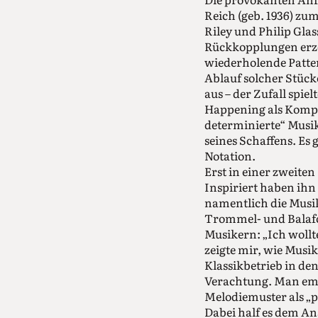
Reich (geb. 1936) zu
Riley und Philip Gla
Rückkopplungen erzeu
wiederholende Patter
Ablauf solcher Stück
aus – der Zufall spi
Happening als Kompos
determinierte“ Musik 
seines Schaffens. Es
Notation.
Erst in einer zweite
Inspiriert haben ih
namentlich die Musik
Trommel- und Balafon
Musikern: „Ich wollte
zeigte mir, wie Musik
Klassikbetrieb in de
Verachtung. Man emp
Melodiemuster als „p
Dabei half es dem An