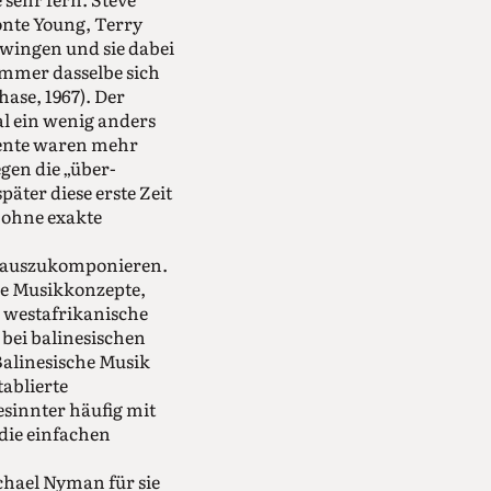
onte Young, Terry
hwingen und sie dabei
immer dasselbe sich
ase, 1967). Der
al ein wenig anders
imente waren mehr
gen die „über-
äter diese erste Zeit
 ohne exakte
n“ auszukomponieren.
he Musikkonzepte,
, westafrikanische
 bei balinesischen
 Balinesische Musik
tablierte
esinnter häufig mit
die einfachen
chael Nyman für sie