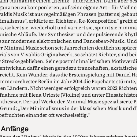
aldi-Aufnahme einem „Remix“ unterziehen. Dann aber besch
 ganz neu zu komponieren, auf seine eigene Art – für Violi
valdis Musik ist aus regelmäßigen Phrasen [patterns] gebau
imalismus“, erklärte er. Richters „Re-Komposition“ greift e
 isoliert sie, wiederholt und variiert sie, spinnt sie minimal
onische Abläufe. Der Synthesizer und der pulsierende Rhy
ke zur modernen elektronischen und Dancebeat-Musik. Und 
er Minimal Music schon seit Jahrzehnten deutlich zu spüren 
rials von Vivaldis Originalwerk, so schätzt Richter, sind bei
r Strecke geblieben. Seine postminimalistischen Motivver
entwickeln dafür einen geradezu trancehaften, ekstatische
eicht. Kein Wunder, dass die Ersteinspielung mit Daniel Ho
merorchester Berlin im Jahr 2014 die Popcharts stürmte, 
en Ländern. Nicht weniger erfolgreich waren 2022 Richter
fnahme mit Elena Urioste (Violine) und unter Einsatz histo
nthesizer. Der auf Werke der Minimal Music spezialisierte P
 Grund: „Der Minimalismus in der klassischen Musik und d
fruchten ­einander oft wechselseitig.“
e Anfänge
nge der Minimal Music in den 1960er Jahren wirken heute 