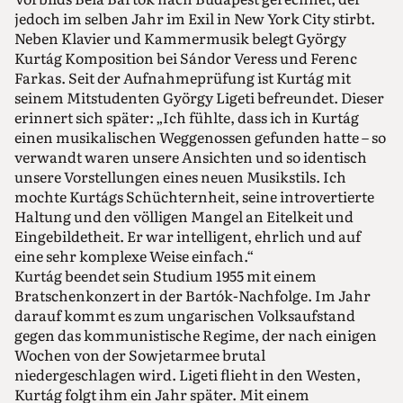
jedoch im selben Jahr im Exil in New York City stirbt.
Neben Klavier und Kammermusik belegt György
Kurtág Komposition bei Sándor Veress und Ferenc
Farkas. Seit der Aufnahmeprüfung ist Kurtág mit
seinem Mitstudenten György Ligeti befreundet. Dieser
erinnert sich später: „Ich fühlte, dass ich in Kurtág
einen musikalischen Weggenossen gefunden hatte – so
verwandt waren unsere Ansichten und so identisch
unsere Vorstellungen eines neuen Musikstils. Ich
mochte Kurtágs Schüchternheit, seine introvertierte
Haltung und den völligen Mangel an Eitelkeit und
Eingebildetheit. Er war intelligent, ehrlich und auf
eine sehr komplexe Weise einfach.“
Kurtág beendet sein Studium 1955 mit einem
Bratschenkonzert in der Bartók-Nachfolge. Im Jahr
darauf kommt es zum ungarischen Volksaufstand
gegen das kommunistische Regime, der nach einigen
Wochen von der Sowjetarmee brutal
niedergeschlagen wird. Ligeti flieht in den Westen,
Kurtág folgt ihm ein Jahr später. Mit einem