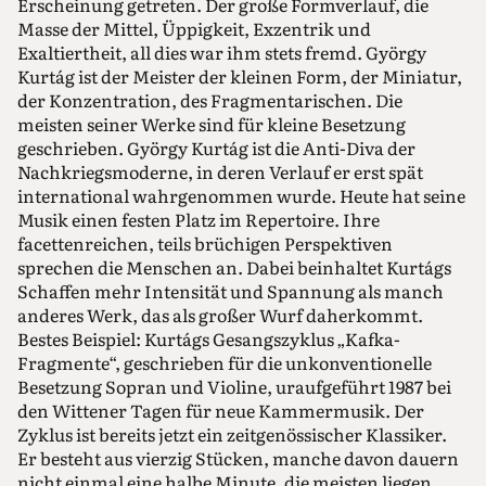
Erscheinung getreten. Der große Formverlauf, die
Masse der Mittel, Üppigkeit, Exzentrik und
Exaltiertheit, all dies war ihm stets fremd. György
Kurtág ist der Meister der kleinen Form, der Miniatur,
der Konzentration, des Fragmentarischen. Die
meisten seiner Werke sind für kleine Besetzung
geschrieben. György Kurtág ist die Anti-Diva der
Nachkriegsmoderne, in deren Verlauf er erst spät
international wahrgenommen wurde. Heute hat seine
Musik einen festen Platz im Repertoire. Ihre
facettenreichen, teils brüchigen Perspektiven
sprechen die Menschen an. Dabei beinhaltet Kurtágs
Schaffen mehr Intensität und Spannung als manch
anderes Werk, das als großer Wurf daherkommt.
Bestes Beispiel: Kurtágs Gesangszyklus „Kafka-
Fragmente“, geschrieben für die unkonventionelle
Besetzung Sopran und Violine, uraufgeführt 1987 bei
den Wittener Tagen für neue Kammermusik. Der
Zyklus ist bereits jetzt ein zeitgenössischer Klassiker.
Er besteht aus vierzig Stücken, manche davon dauern
nicht einmal eine halbe Minute, die meisten liegen