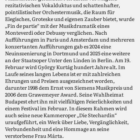
rezitativischen Vokalduktus und schattenhafter,
pointilistischer Orchestermusik, die Raum für
Elegisches, Groteske und eigenen Zauber bietet, wurde
„Fin de partie“ mit der Musikdramatik eines
Monteverdi oder Debussy verglichen. Nach
Aufführungen in Paris und Amsterdam und mehreren
konzertanten Aufführungen gab es 2024 eine
Neuinszenierung in Dortmund und 2025 eine weitere
an der Staatsoper Unter den Linden in Berlin. Am 19.
Februar wird György Kurtág hundert Jahre alt. Im
Laufe seines langen Lebens ist er mit zahlreichen
Ehrungen und Preisen ausgezeichnet worden,
darunter 1998 dem Ernst von Siemens Musikpreis und
2006 dem Grawemeyer Award. Seine Wahlheimat
Budapest ehrt ihn mit vielfältigen Feierlichkeiten und
einem Festival im Februar. In diesem Rahmen wird
auch seine neue Kammeroper „Die Stechardin“
uraufgeführt, ein Werk über Liebe, Vergänglichkeit,
Verbundenheit und eine Hommage an seine
verstorbene Frau Márta.