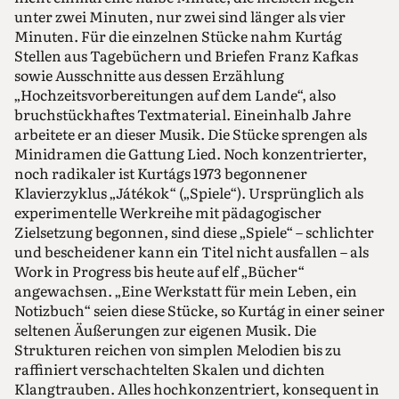
unter zwei Minuten, nur zwei sind länger als vier
Minuten. Für die einzelnen Stücke nahm Kurtág
Stellen aus Tagebüchern und Briefen Franz Kafkas
sowie Ausschnitte aus dessen Erzählung
„Hochzeitsvorbereitungen auf dem Lande“, also
bruchstückhaftes Textmaterial. Eineinhalb Jahre
arbeitete er an dieser Musik. Die Stücke sprengen als
Minidramen die Gattung Lied. Noch konzentrierter,
noch radikaler ist Kurtágs 1973 begonnener
Klavierzyklus „Játékok“ („Spiele“). Ursprünglich als
experimentelle Werkreihe mit pädagogischer
Zielsetzung begonnen, sind diese „Spiele“ – schlichter
und bescheidener kann ein Titel nicht ausfallen – als
Work in Progress bis heute auf elf „Bücher“
angewachsen. „Eine Werkstatt für mein Leben, ein
Notizbuch“ seien diese Stücke, so Kurtág in einer seiner
seltenen Äußerungen zur eigenen Musik. Die
Strukturen reichen von simplen Melodien bis zu
raffiniert verschachtelten Skalen und dichten
Klangtrauben. Alles hochkonzentriert, konsequent in