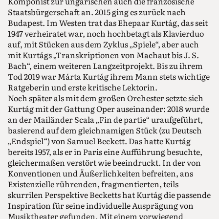
Komponist zur ungarischen auch die französische
Staatsbürgerschaft an. 2015 ging es zurück nach
Budapest. Im Westen trat das Ehepaar Kurtág, das seit
1947 verheiratet war, noch hochbetagt als Klavierduo
auf, mit Stücken aus dem Zyklus „Spiele“, aber auch
mit Kurtágs „Transkriptionen von Machaut bis J. S.
Bach“, einem weiteren Langzeitprojekt. Bis zu ihrem
Tod 2019 war Márta Kurtág ihrem Mann stets wichtige
Ratgeberin und erste kritische Lektorin.
Noch später als mit dem großen Orchester setzte sich
Kurtág mit der Gattung Oper auseinander: 2018 wurde
an der Mailänder Scala „Fin de partie“ uraufgeführt,
basierend auf dem gleichnamigen Stück (zu Deutsch
„Endspiel“) von Samuel Beckett. Das hatte Kurtág
bereits 1957, als er in Paris eine Aufführung besuchte,
gleichermaßen verstört wie beeindruckt. In der von
Konventionen und Äußerlichkeiten befreiten, ans
Existenzielle rührenden, fragmentierten, teils
skurrilen Perspektive Becketts hat Kurtág die passende
Inspiration für seine individuelle Ausprägung von
Musiktheater gefunden. Mit einem vorwiegend