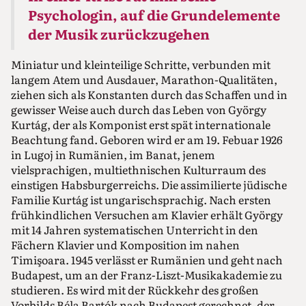
Psychologin, auf die Grundelemente
der Musik zurückzugehen
Miniatur und kleinteilige Schritte, verbunden mit
langem Atem und Ausdauer, Marathon-Qualitäten,
ziehen sich als Konstanten durch das Schaffen und in
gewisser Weise auch durch das Leben von György
Kurtág, der als Komponist erst spät internationale
Beachtung fand. Geboren wird er am 19. Febuar 1926
in Lugoj in Rumänien, im Banat, jenem
vielsprachigen, multiethnischen Kulturraum des
einstigen Habsburgerreichs. Die assimilierte jüdische
Familie Kurtág ist ungarischsprachig. Nach ersten
frühkindlichen Versuchen am Klavier erhält György
mit 14 Jahren systematischen Unterricht in den
Fächern Klavier und Komposition im nahen
Timişoara. 1945 verlässt er Rumänien und geht nach
Budapest, um an der Franz-Liszt-Musikakademie zu
studieren. Es wird mit der Rückkehr des großen
Vorbilds Béla Bartók nach Budapest gerechnet, der