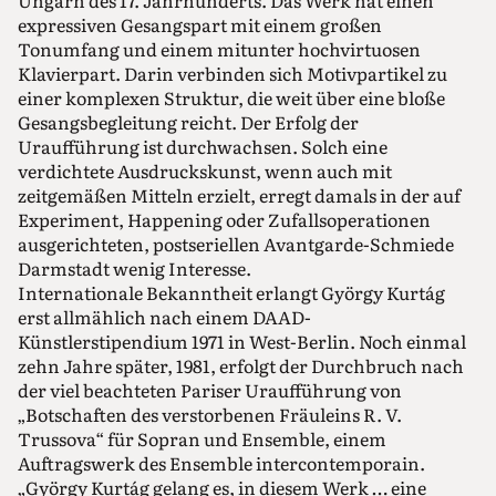
Ungarn des 17. Jahrhunderts. Das Werk hat einen
expressiven Gesangspart mit einem großen
Tonumfang und einem mitunter hochvirtuosen
Klavierpart. Darin verbinden sich Motivpartikel zu
einer komplexen Struktur, die weit über eine bloße
Gesangsbegleitung reicht. Der Erfolg der
Uraufführung ist durchwachsen. Solch eine
verdichtete Ausdruckskunst, wenn auch mit
zeitgemäßen Mitteln erzielt, erregt damals in der auf
Experiment, Happening oder Zufallsoperationen
ausgerichteten, postseriellen Avantgarde-Schmiede
Darmstadt wenig Interesse.
Internationale Bekanntheit erlangt György Kurtág
erst allmählich nach einem DAAD-
Künstlerstipendium 1971 in West-Berlin. Noch einmal
zehn Jahre später, 1981, erfolgt der Durchbruch nach
der viel beachteten Pariser Uraufführung von
„Botschaften des verstorbenen Fräuleins R. V.
Trussova“ für Sopran und Ensemble, einem
Auftragswerk des Ensemble intercontemporain.
„György Kurtág gelang es, in diesem Werk … eine