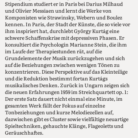
Stipendium studiert er in Paris bei Darius Milhaud
und Olivier Messiaen und lernt die Werke von
Komponisten wie Strawinsky, Webern und Boulez
kennen. In Paris, der Stadt der Künste, die so viele vor
ihm inspiriert hat, durchlebt György Kurtág eine
schwere Schaffenskrise mit depressiven Phasen. Er
konsultiert die Psychologin Marianne Stein, die ihm
im Laufe der Therapiestunden rät, auf die
Grundelemente der Musik zurückzugehen und sich
auf die Beziehungen zwischen wenigen Tönen zu
konzentrieren. Diese Perspektive auf das Kleinteilige
und die Reduktion bestimmt fortan Kurtágs
musikalisches Denken. Zurück in Ungarn zeigen sich
die neuen Erfahrungen 1959 im Streichquartett op. 1:
Der erste Satz dauert nicht einmal eine Minute, im
gesamten Werk fällt der Fokus auf einzelne
Tonbeziehungen und kurze Melodiezellen auf,
dazwischen gibt es Cluster sowie vielfältige neuartige
Spieltechniken, gehauchte Klänge, Flageoletts und
Geräuschhaftes.