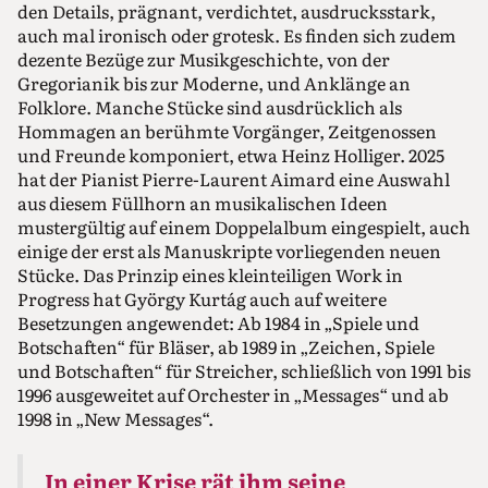
den Details, prägnant, verdichtet, ausdrucksstark,
auch mal ironisch oder grotesk. Es finden sich zudem
dezente Bezüge zur Musikgeschichte, von der
Gregorianik bis zur Moderne, und Anklänge an
Folklore. Manche Stücke sind ausdrücklich als
Hommagen an berühmte Vorgänger, Zeitgenossen
und Freunde komponiert, etwa Heinz Holliger. 2025
hat der Pianist Pierre-Laurent Aimard eine Auswahl
aus diesem Füllhorn an musikalischen Ideen
mustergültig auf einem Doppelalbum eingespielt, auch
einige der erst als Manuskripte vorliegenden neuen
Stücke. Das Prinzip eines kleinteiligen Work in
Progress hat György Kurtág auch auf weitere
Besetzungen angewendet: Ab 1984 in „Spiele und
Botschaften“ für Bläser, ab 1989 in „Zeichen, Spiele
und Botschaften“ für Streicher, schließlich von 1991 bis
1996 ausgeweitet auf Orchester in „Messages“ und ab
1998 in „New Messages“.
In einer Krise rät ihm seine