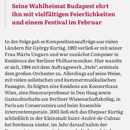
Seine Wahlheimat Budapest ehrt
ihn mit vielfältigen Feierlichkeiten
und einem Festival im Februar
In der Folge gab es Kompositionsaufträge aus vielen
Ländern für György Kurtág. 1993 verließ er mit seiner
Frau Márta Ungarn und war zunächst Composer in
Residence der Berliner Philharmoniker. Hier wandte
er sich, 1994 mit dem Auftragswerk „Stele“, erstmals
dem großen Orchester zu. Allerdings auf seine Weise,
mit vielen solistischen und kammermusikalischen
Passagen. Es folgten eine Residenz am Konzerthaus
Wien, eine Honorarprofessur in Den Haag sowie
Gastaufenthalte am Berliner Wissenschaftskolleg, in
Paris am Conservatoire und beim Ensemble
intercontemporain. 2001 ließ sich das Ehepaar Kurtág
schließlich in der Kleinstadt Saint-André-de-Cubzac
bei Bordeaux nieder, im Jahr darauf nahm der