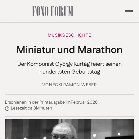
MUSIKGESCHICHTE
Miniatur und Marathon
Der Komponist György Kurtág feiert seinen
hundertsten Geburtstag
VON
ECKI RAMÓN WEBER
Erschienen in der Printausgabe im
Februar 2026
Lesezeit ca.
8
Minuten