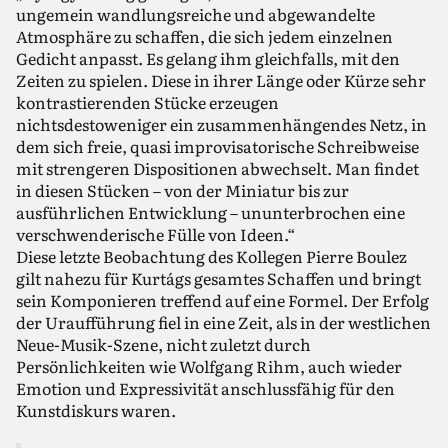
ungemein wandlungsreiche und abgewandelte
Atmosphäre zu schaffen, die sich jedem einzelnen
Gedicht anpasst. Es gelang ihm gleichfalls, mit den
Zeiten zu spielen. Diese in ihrer Länge oder Kürze sehr
kontrastierenden Stücke erzeugen
nichtsdestoweniger ein zusammenhängendes Netz, in
dem sich freie, quasi improvisatorische Schreibweise
mit strengeren Dispositionen abwechselt. Man findet
in diesen Stücken – von der Miniatur bis zur
ausführlichen Entwicklung – ununterbrochen eine
verschwenderische Fülle von Ideen.“
Diese letzte Beobachtung des Kollegen Pierre Boulez
gilt nahezu für Kurtágs gesamtes Schaffen und bringt
sein Komponieren treffend auf eine Formel. Der Erfolg
der Uraufführung fiel in eine Zeit, als in der westlichen
Neue-Musik-Szene, nicht zuletzt durch
Persönlichkeiten wie Wolfgang Rihm, auch wieder
Emotion und Expressivität anschlussfähig für den
Kunstdiskurs waren.