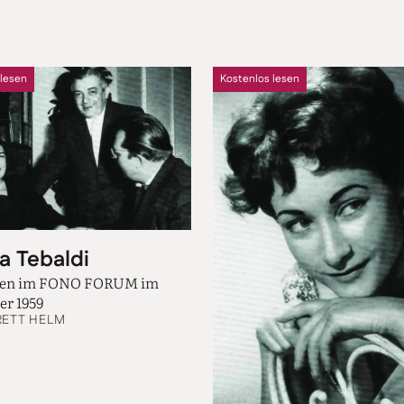
 lesen
Kostenlos lesen
a Tebaldi
nen im FONO FORUM im
r 1959
RETT HELM