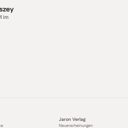
uszey
M im
Jaron Verlag
ce
Neuerscheinungen