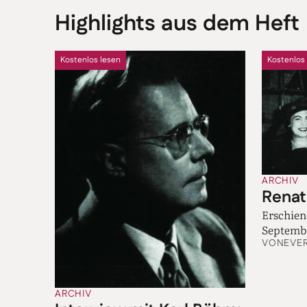
Highlights aus dem Heft
Kostenlos lesen
Kostenlos
ARCHIV
Renat
Erschie
Septembe
VON
EVE
ARCHIV