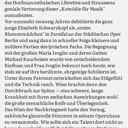
des Horfmannsthalschen Librettos und Straussens
geniale Vertonung dieser „Komödie für Musik"
auszudeuten.
Vor nunmehr zwanzig Jahren debütierte die ganz
junge Elisabeth Schwarzkopf als „erstes
Blumenmädchen" in Parsifal an der Städtischen Oper
Berlin und sang dann in schneller Folge kleinere und
mittlere Partien des lyrischen Fachs. Die Begegnung
mit der großen Maria Ivogün und deren Gatten
Michael Raucheisen wurde von entscheidendem
Einfluss; und Frau Ivogün bekennt noch heute, wie
stolz sie auf ihre berühmte, ehrgeizige Schülerin ist.
Unter ihrem Patronat entwickelten sich das Stilgefühl
und die Technik rasch. Wien brachte dann den
Durchbruch zur Spitze — eine schwere, lange
Krankheit mit ihren seelischen Auswirkungen wohl
die große menschliche Reife und Überlegenheit.
Das Wien der Nachkriegszeit hatte den Vorzug,
zahlreiche glanzvolle Stimmen in seinem Opernhaus
zu versammeln. Wie sollte sich ein Talent dort nicht zu
besonderer Größe entfalten? Die weiteren Stationen