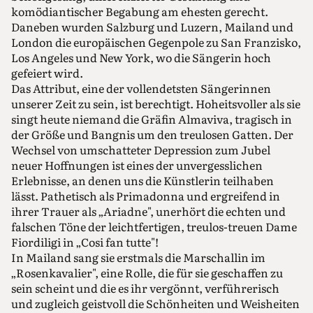
komödiantischer Begabung am ehesten gerecht.
Daneben wurden Salzburg und Luzern, Mailand und
London die europäischen Gegenpole zu San Franzisko,
Los Angeles und New York, wo die Sängerin hoch
gefeiert wird.
Das Attribut, eine der vollendetsten Sängerinnen
unserer Zeit zu sein, ist berechtigt. Hoheitsvoller als sie
singt heute niemand die Gräfin Almaviva, tragisch in
der Größe und Bangnis um den treulosen Gatten. Der
Wechsel von umschatteter Depression zum Jubel
neuer Hoffnungen ist eines der unvergesslichen
Erlebnisse, an denen uns die Künstlerin teilhaben
lässt. Pathetisch als Primadonna und ergreifend in
ihrer Trauer als „Ariadne", unerhört die echten und
falschen Töne der leichtfertigen, treulos-treuen Dame
Fiordiligi in „Cosi fan tutte"!
In Mailand sang sie erstmals die Marschallin im
„Rosenkavalier", eine Rolle, die für sie geschaffen zu
sein scheint und die es ihr vergönnt, verführerisch
und zugleich geistvoll die Schönheiten und Weisheiten