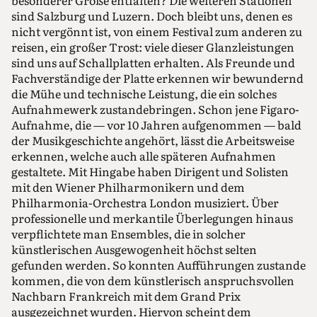
sind Salzburg und Luzern. Doch bleibt uns, denen es
nicht vergönnt ist, von einem Festival zum anderen zu
reisen, ein großer Trost: viele dieser Glanzleistungen
sind uns auf Schallplatten erhalten. Als Freunde und
Fachverständige der Platte erkennen wir bewundernd
die Mühe und technische Leistung, die ein solches
Aufnahmewerk zustandebringen. Schon jene Figaro-
Aufnahme, die — vor 10 Jahren aufgenommen — bald
der Musikgeschichte angehört, lässt die Arbeitsweise
erkennen, welche auch alle späteren Aufnahmen
gestaltete. Mit Hingabe haben Dirigent und Solisten
mit den Wiener Philharmonikern und dem
Philharmonia-Orchestra London musiziert. Über
professionelle und merkantile Überlegungen hinaus
verpflichtete man Ensembles, die in solcher
künstlerischen Ausgewogenheit höchst selten
gefunden werden. So konnten Aufführungen zustande
kommen, die von dem künstlerisch anspruchsvollen
Nachbarn Frankreich mit dem Grand Prix
ausgezeichnet wurden. Hiervon scheint dem