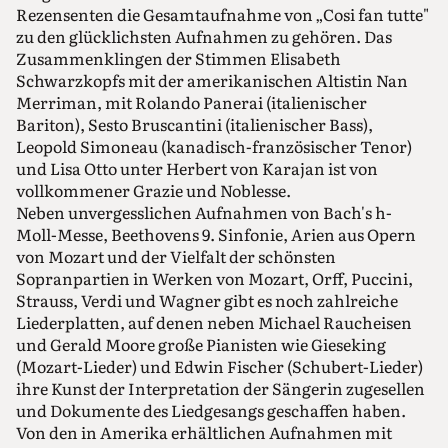
Rezensenten die Gesamtaufnahme von „Cosi fan tutte"
zu den glücklichsten Aufnahmen zu gehören. Das
Zusammenklingen der Stimmen Elisabeth
Schwarzkopfs mit der amerikanischen Altistin Nan
Merriman, mit Rolando Panerai (italienischer
Bariton), Sesto Bruscantini (italienischer Bass),
Leopold Simoneau (kanadisch-französischer Tenor)
und Lisa Otto unter Herbert von Karajan ist von
vollkommener Grazie und Noblesse.
Neben unvergesslichen Aufnahmen von Bach's h-
Moll-Messe, Beethovens 9. Sinfonie, Arien aus Opern
von Mozart und der Vielfalt der schönsten
Sopranpartien in Werken von Mozart, Orff, Puccini,
Strauss, Verdi und Wagner gibt es noch zahlreiche
Liederplatten, auf denen neben Michael Raucheisen
und Gerald Moore große Pianisten wie Gieseking
(Mozart-Lieder) und Edwin Fischer (Schubert-Lieder)
ihre Kunst der Interpretation der Sängerin zugesellen
und Dokumente des Liedgesangs geschaffen haben.
Von den in Amerika erhältlichen Aufnahmen mit