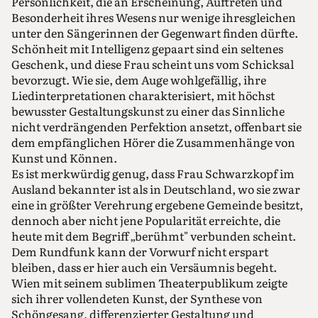
Persönlichkeit, die an Erscheinung, Auftreten und
Besonderheit ihres Wesens nur wenige ihresgleichen
unter den Sängerinnen der Gegenwart finden dürfte.
Schönheit mit Intelligenz gepaart sind ein seltenes
Geschenk, und diese Frau scheint uns vom Schicksal
bevorzugt. Wie sie, dem Auge wohlgefällig, ihre
Liedinterpretationen charakterisiert, mit höchst
bewusster Gestaltungskunst zu einer das Sinnliche
nicht verdrängenden Perfektion ansetzt, offenbart sie
dem empfänglichen Hörer die Zusammenhänge von
Kunst und Können.
Es ist merkwürdig genug, dass Frau Schwarzkopf im
Ausland bekannter ist als in Deutschland, wo sie zwar
eine in größter Verehrung ergebene Gemeinde besitzt,
dennoch aber nicht jene Popularität erreichte, die
heute mit dem Begriff „berühmt" verbunden scheint.
Dem Rundfunk kann der Vorwurf nicht erspart
bleiben, dass er hier auch ein Versäumnis begeht.
Wien mit seinem sublimen Theaterpublikum zeigte
sich ihrer vollendeten Kunst, der Synthese von
Schöngesang, differenzierter Gestaltung und