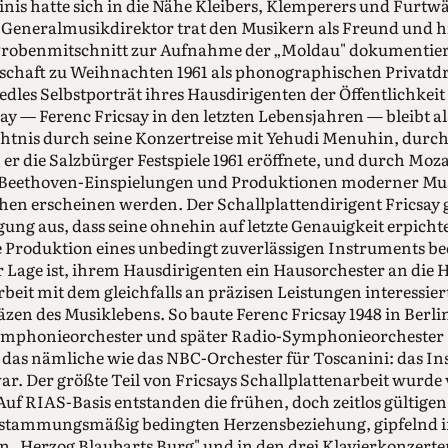
inis hatte sich in die Nähe Kleibers, Klemperers und Furtw
 Generalmusikdirektor trat den Musikern als Freund und hi
 Probenmitschnitt zur Aufnahme der „Moldau" dokumentiert
haft zu Weihnachten 1961 als phonographischen Privatdr
s edles Selbstporträt ihres Hausdirigenten der Öffentlichke
csay — Ferenc Fricsay in den letzten Lebensjahren — bleibt a
htnis durch seine Konzertreise mit Yehudi Menuhin, durc
er die Salzbürger Festspiele 1961 eröffnete, und durch Moza
ethoven-Einspielungen und Produktionen moderner Musik,
en erscheinen werden. Der Schallplattendirigent Fricsay 
gung aus, dass seine ohnehin auf letzte Genauigkeit erpich
Produktion eines unbedingt zuverlässigen Instruments bed
er Lage ist, ihrem Hausdirigenten ein Hausorchester an die 
eit mit dem gleichfalls an präzisen Leistungen interessie
n des Musiklebens. So baute Ferenc Fricsay 1948 in Berlin
Symphonieorchester und später Radio-Symphonieorchester B
y das nämliche wie das NBC-Orchester für Toscanini: das I
ar. Der größte Teil von Fricsays Schallplattenarbeit wurde
Auf RIAS-Basis entstanden die frühen, doch zeitlos gülti
bstammungsmäßig bedingten Herzensbeziehung, gipfelnd i
„Herzog Blaubarts Burg" und in den drei Klavierkonzerte