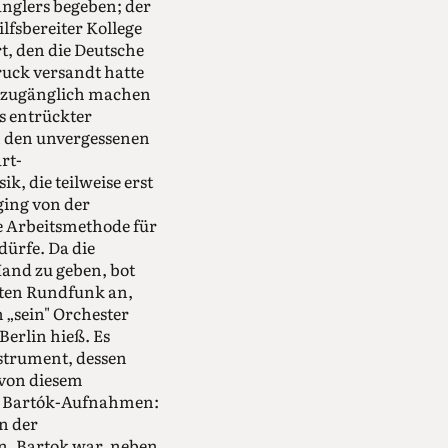
änglers begeben; der
lfsbereiter Kollege
, den die Deutsche
uck versandt hatte
it zugänglich machen
ls entrückter
h den unvergessenen
rt-
 die teilweise erst
ging von der
te Arbeitsmethode für
ürfe. Da die
Hand zu geben, bot
rten Rundfunk an,
 „sein" Orchester
erlin hieß. Es
nstrument, dessen
 von diesem
gen Bartók-Aufnahmen:
n der
n. Bartok war, neben