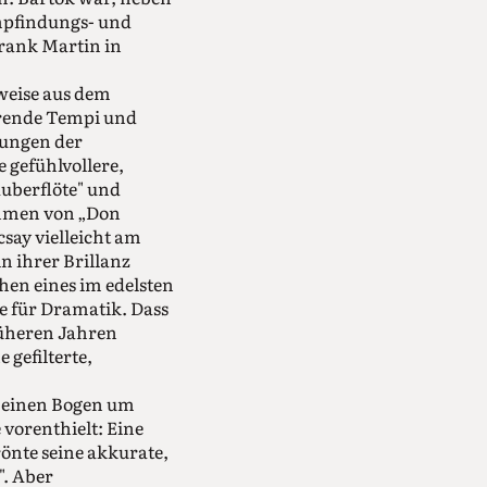
empfindungs- und
rank Martin in
weise aus dem
rrende Tempi und
lungen der
 gefühlvollere,
uberflöte" und
ahmen von „Don
say vielleicht am
in ihrer Brillanz
hen eines im edelsten
e für Dramatik. Dass
früheren Jahren
 gefilterte,
, einen Bogen um
vorenthielt: Eine
önte seine akkurate,
. Aber