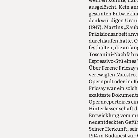
ausgelöscht. Kein an
gesamten Entwicklung
denkwürdigen Urauff
(1947), Martins „Zaub
Präzisionsarbeit an
durchlaufen hatte. 
festhalten, die anfa
Toscanini-Nachfahren
Espressivo-Stü eines
Über Ferenc Fricsay 
verewigten Maestro. 
Opernpult oder im Ko
Fricsay war ein solch
exakteste Dokumentat
Opernrepertoires ein
Hinterlassenschaft d
Entwicklung vom met
neuentdeckten Gefüh
Seiner Herkunft, sei
1914 in Budapest zur