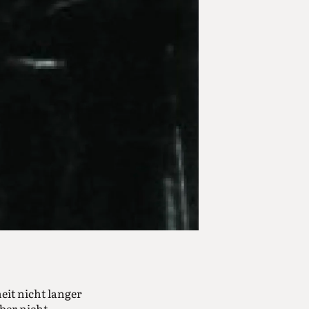
eit nicht langer
ber nicht