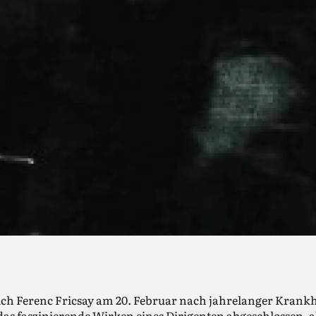
ich Ferenc Fricsay am 20. Februar nach jahrelanger Krankh
as faszinierende Wirken eines Dirigenten abgeschlossen, a