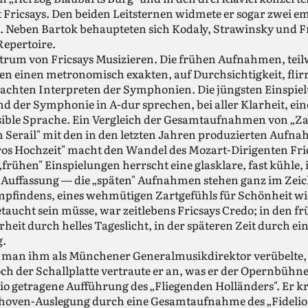
 Fricsays. Den beiden Leitsternen widmete er sogar zwei 
. Neben Bartok behaupteten sich Kodaly, Strawinsky und F
epertoire.
trum von Fricsays Musizieren. Die frühen Aufnahmen, teil
en einen metronomisch exakten, auf Durchsichtigkeit, fli
achten Interpreten der Symphonien. Die jüngsten Einspie
 der Symphonie in A-dur sprechen, bei aller Klarheit, eine
sible Sprache. Ein Vergleich der Gesamtaufnahmen von „Za
 Serail" mit den in den letzten Jahren produzierten Aufn
os Hochzeit" macht den Wandel des Mozart-Dirigenten Fric
„frühen" Einspielungen herrscht eine glasklare, fast kühle, 
 Auffassung — die „späten" Aufnahmen stehen ganz im Zeic
pfindens, eines wehmütigen Zartgefühls für Schönheit wi
etaucht sein müsse, war zeitlebens Fricsays Credo; in den 
rheit durch helles Tageslicht, in der späteren Zeit durch eine
g.
was man ihm als Münchener Generalmusikdirektor verübelte
 der Schallplatte vertraute er an, was er der Opernbühne 
o getragene Aufführung des „Fliegenden Holländers". Er kr
hoven-Auslegung durch eine Gesamtaufnahme des „Fidelio"