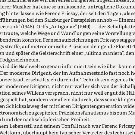
derer Musiker hat eine so umfassende, untrügliche Dokume
 hinterlassen wie Ferenc Fricsay, der seit den Tagen, als s
ührungen bei den Salzburger Festspielen anhob — Einem
ertrank" (1948), Orffs „Antigonae" (1949) —, der Schallplatt
vertraute, welche Wege und Wandlungen seine Vorstellung
Obendrein konnten Fernsehaufzeichnungen Fricsays suggest
ngs straffe, auf metronomische Präzision dringende Florett
 und später die Geisterschrift einer „ultima maniera", den
 Todgezeichneten.
wird die Nachwelt so genau informiert sein wie über kaum
Der moderne Dirigent, der im Aufnahmestudio fast noch he
nzertsaal, erschafft sich durch die Technik sein eigenes D
er moderner Dirigent, nicht nur weil er sich von der Schall
ion seines Willens versprach, nicht nur weil er gut die Häl
gespielt hat, sondern vor allem dadurch, dass seine klinge
en Schicksalsweg der mittleren Dirigentengeneration wider
ronomisch zugespitzten Präzisionsfanatismus bis zum Mu
l und der nachschöpferischen Freiheit.
nem Lebensstil und seinem Tonfall nach war Ferenc Fricsay
 Welt kam, überhaupt kein typischer Vertreter des technisch