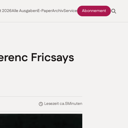
t 2026
Alle Ausgaben
E-Paper
Archiv
Service
Abonnement
renc Fricsays
Lesezeit ca.
5
Minuten