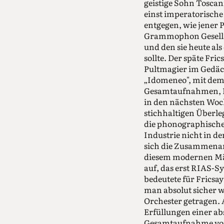
geistige Sohn Toscan
einst imperatorische
entgegen, wie jener
Grammophon Gesellsc
und den sie heute al
sollte. Der späte Fri
Pultmagier im Gedäc
„Idomeneo", mit dem 
Gesamtaufnahmen, Be
in den nächsten Woch
stichhaltigen Überle
die phonographische 
Industrie nicht in d
sich die Zusammenarb
diesem modernen Mäze
auf, das erst RIAS-
bedeutete für Fricsa
man absolut sicher w
Orchester getragen. 
Erfüllungen einer a
Gesamtaufnahme von 