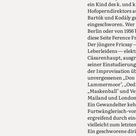
ein Kind des k. und 
Hofoperndirektors a
Bartók und Kodály g
eingeschworen. Wer 
Berlin oder von 1956
diese Seite Ference F
Der jüngere Fricsay 
Leberleidens — elekt
Cäsarenhaupt, ausgre
seiner Einstudierung
der Improvisation übe
unvergessenen „Don C
Lammermoor", „Oedipu
„Maskenball" und Ve
Mailand und London 
Ein Gewandelter keh
Furtwänglerisch-vorn
ergreifend durch ei
vielleicht zum letzte
Ein geschworene dir