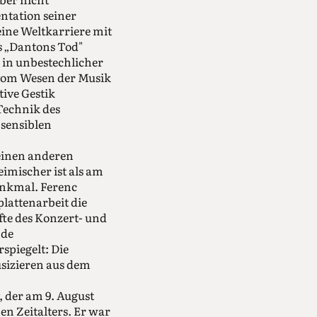
ntation seiner
eine Weltkarriere mit
s „Dantons Tod"
e in unbestechlicher
 vom Wesen der Musik
ive Gestik
-Technik des
 sensiblen
 einen anderen
imischer ist als am
enkmal. Ferenc
plattenarbeit die
fte des Konzert- und
nde
spiegelt: Die
sizieren aus dem
, der am 9. August
en Zeitalters. Er war