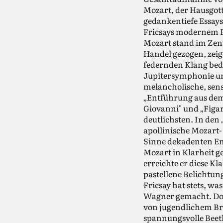
Mozart, der Hausgott
gedankentiefe Essays
Fricsays modernem R
Mozart stand im Zen
Handel gezogen, zeig
federnden Klang bed
Jupitersymphonie und
melancholische, sen
„Entführung aus dem
Giovanni" und „Figar
deutlichsten. In den 
apollinische Mozart-
Sinne dekadenten Em
Mozart in Klarheit g
erreichte er diese Kla
pastellene Belichtun
Fricsay hat stets, 
Wagner gemacht. Doch
von jugendlichem Bri
spannungsvolle Beet