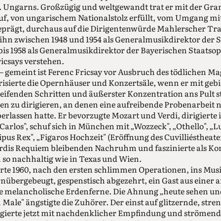
k. Ungarns. Großzügig und weltgewandt trat er mit der Gra
uf, von ungarischem Nationalstolz erfüllt, vom Umgang mi
eprägt, durchaus auf die Dirigentenwürde Mahlerscher Tra
ihn zwischen 1948 und 1954 als Generalmusikdirektor der 
 bis 1958 als Generalmusikdirektor der Bayerischen Staatsop
ricsays verstehen.
— gemeint ist Ferenc Fricsay vor Ausbruch des tödlichen M
risierte die Opernhäuser und Konzertsäle, wenn er mit geb
ifenden Schritten und äußerster Konzentration ans Pult s
en zu dirigieren, an denen eine aufreibende Probenarbeit 
rlassen hatte. Er bevorzugte Mozart und Verdi, dirigierte 
arlos", schuf sich in München mit „Wozzeck", „Othello", „Lu
s Rex", „Figaros Hochzeit" (Eröffnung des Cuvilliéstheater
rdis Requiem bleibenden Nachruhm und faszinierte als Kon
so nachhaltig wie in Texas und Wien.
rte 1960, nach den ersten schlimmen Operationen, ins Mus
übergebeugt, gespenstisch abgezehrt, ein Gast aus einer 
ne melancholische Erdenferne. Die Ahnung „heute sehen un
n Male" ängstigte die Zuhörer. Der einst auf glitzernde, st
igierte jetzt mit nachdenklicher Empfindung und strömend