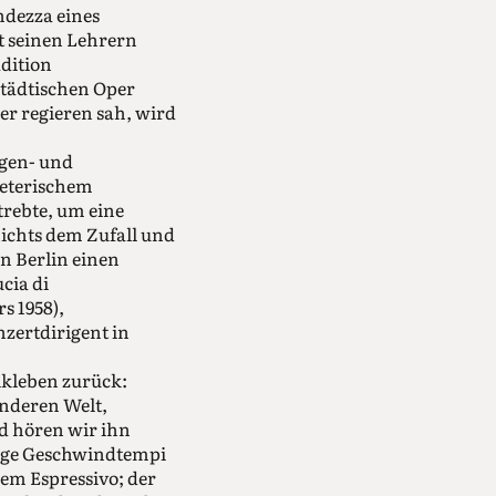
ndezza eines
t seinen Lehrern
dition
Städtischen Oper
er regieren sah, wird
agen- und
ieterischem
trebte, um eine
nichts dem Zufall und
in Berlin einen
cia di
s 1958),
zertdirigent in
ikleben zurück:
anderen Welt,
d hören wir ihn
renge Geschwindtempi
em Espressivo; der