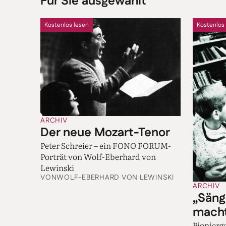
Für Sie ausgewählt
Kostenlos lesen
Kostenlos
ARCHIV
Der neue Mozart-Tenor
Peter Schreier – ein FONO FORUM-
Porträt von Wolf-Eberhard von
Lewinski
VON
WOLF-EBERHARD VON LEWINSKI
ARCHIV
„Säng
mach
Pionierge