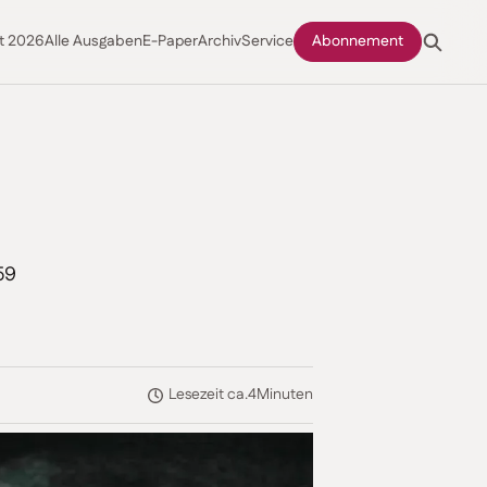
t 2026
Alle Ausgaben
E-Paper
Archiv
Service
Abonnement
59
Lesezeit ca.
4
Minuten