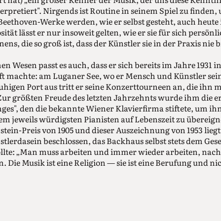
rpretiert". Nirgends ist Routine in seinem Spiel zu finden, 
 Beethoven-Werke werden, wie er selbst gesteht, auch heut
sität lässt er nur insoweit gelten, wie er sie für sich persönli
ens, die so groß ist, dass der Künstler sie in der Praxis nie
n Wesen passt es auch, dass er sich bereits im Jahre 1931 i
ft machte: am Luganer See, wo er Mensch und Künstler se
higen Port aus tritt er seine Konzerttourneen an, die ihn m
ur größten Freude des letzten Jahrzehnts wurde ihm die e
ges", den die bekannte Wiener Klavierfirma stiftete, um i
dem jeweils würdigsten Pianisten auf Lebenszeit zu übereign
ein-Preis von 1905 und dieser Auszeichnung von 1953 liegt
stlerdasein beschlossen, das Backhaus selbst stets dem Gese
ollte: „Man muss arbeiten und immer wieder arbeiten, nac
. Die Musik ist eine Religion — sie ist eine Berufung und nic