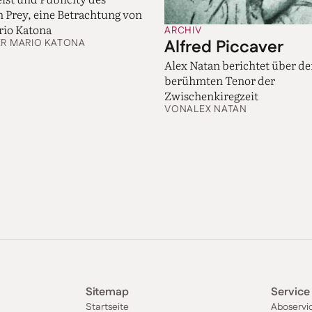
Prey, eine Betrachtung von
rio Katona
ARCHIV
Alfred Piccaver
ER MARIO KATONA
Alex Natan berichtet über d
berühmten Tenor der
Zwischenkiregzeit
VON
ALEX NATAN
Sitemap
Service
Startseite
Aboservi