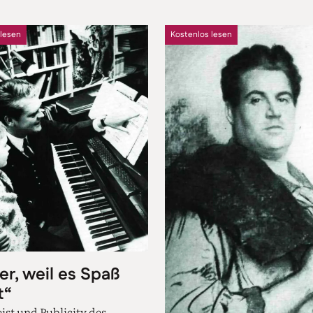
 lesen
Kostenlos lesen
er, weil es Spaß
t“
ist und Publicity des