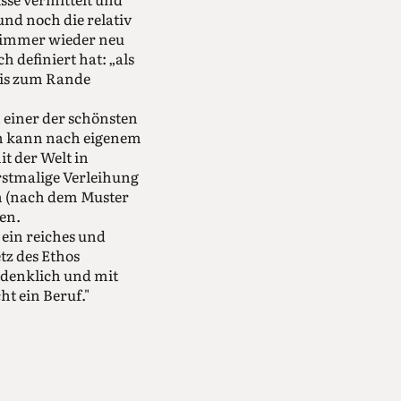
und noch die relativ
e immer wieder neu
ch definiert hat: „als
 bis zum Rande
n einer der schönsten
in kann nach eigenem
it der Welt in
rstmalige Verleihung
hn (nach dem Muster
en.
 ein reiches und
tz des Ethos
hdenklich und mit
ht ein Beruf."