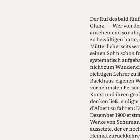
Der Ruf des bald fün
Glanz. — Wer von de
anscheinend so ruhig
zu bewältigen hatte,
Mütterlicherseits wa
seinen Sohn schon fr
systematisch aufgebau
nicht zum Wunderkin
richtigen Lehrer zu 
Backhaus' eigenen Wo
vornehmsten Persönli
Kunst und ihren groß
denken ließ, endigte
d'Albert zu fahren: 
Dezember 1900 erstma
Werke von Schumann,
aussetzte, der er noc
Heimat zurückkehren.