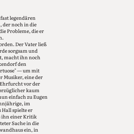
 fast legendären
 der noch in die
die Probleme, die er
n.
orden. Der Vater ließ
urde sorgsam und
bt, macht ihn noch
kendorf den
irtuose" — um mit
r Musiker, eine der
Ehrfurcht vor der
vorzüglicher kaum
nun einfach zu Eugen
hnjährige, im
Hall spielte er
hn einer Kritik
teter Sache in die
ewandhaus ein, in