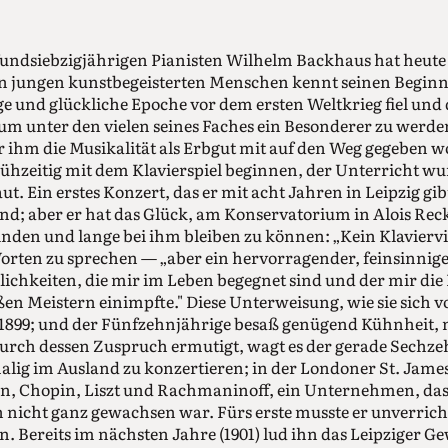
fundsiebzigjährigen Pianisten Wilhelm Backhaus hat heute
n jungen kunstbegeisterten Menschen kennt seinen Beginn,
e und glückliche Epoche vor dem ersten Weltkrieg fiel und 
 um unter den vielen seines Faches ein Besonderer zu werde
r ihm die Musikalität als Erbgut mit auf den Weg gegeben w
ühzeitig mit dem Klavierspiel beginnen, der Unterricht w
t. Ein erstes Konzert, das er mit acht Jahren in Leipzig gi
d; aber er hat das Glück, am Konservatorium in Alois Rec
finden und lange bei ihm bleiben zu können: „Kein Klavierv
rten zu sprechen — „aber ein hervorragender, feinsinnige
chkeiten, die mir im Leben begegnet sind und der mir die 
en Meistern einimpfte." Diese Unterweisung, wie sie sich 
 1899; und der Fünfzehnjährige besaß genügend Kühnheit, 
Durch dessen Zuspruch ermutigt, wagt es der gerade Sechze
lig im Ausland zu konzertieren; in der Londoner St. James 
 Chopin, Liszt und Rachmaninoff, ein Unternehmen, das i
h nicht ganz gewachsen war. Fürs erste musste er unverrich
 Bereits im nächsten Jahre (1901) lud ihn das Leipziger G