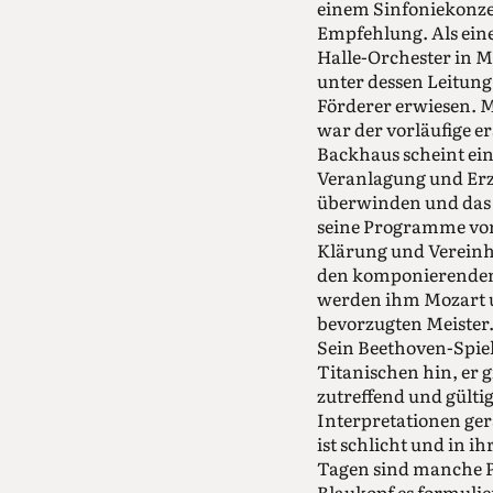
einem Sinfoniekonzer
Empfehlung. Als eine
Halle-Orchester in M
unter dessen Leitung
Förderer erwiesen. Mi
war der vorläufige e
Backhaus scheint ein
Veranlagung und Erz
überwinden und das 
seine Programme von 
Klärung und Vereinh
den komponierenden 
werden ihm Mozart 
bevorzugten Meister
Sein Beethoven-Spiel
Titanischen hin, er g
zutreffend und gültig
Interpretationen ger
ist schlicht und in i
Tagen sind manche Pi
Blaukopf es formulie