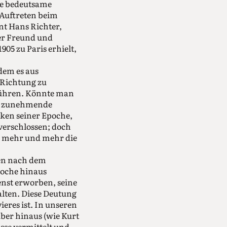
ine bedeutsame
 Auftreten beim
nt Hans Richter,
her Freund und
905 zu Paris erhielt,
dem es aus
 Richtung zu
führen. Könnte man
ine zunehmende
ken seiner Epoche,
verschlossen; doch
 mehr und mehr die
gen nach dem
Epoche hinaus
ienst erworben, seine
lten. Diese Deutung
ieres ist. In unseren
ber hinaus (wie Kurt
sse vermittelt und