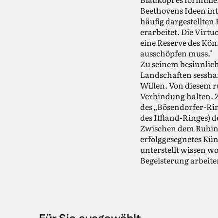
Beethovens Ideen inte
häufig dargestellten
erarbeitet. Die Virtuo
eine Reserve des Könn
ausschöpfen muss."
Zu seinem besinnliche
Landschaften sessha
Willen. Von diesem ru
Verbindung halten. Z
des „Bösendorfer-Rin
des Iffland-Ringes) 
Zwischen dem Rubinst
erfolggesegnetes Kün
unterstellt wissen w
Begeisterung arbeiten