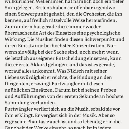
willkürlichen Wellenlinien hat nämlich doch ein tiefer
Sinn gelegen. Erstens haben sie offenbar irgendwo
einen Schwerpunkt gehabt, den die Orchester, die ihn
kennen, auf freilich rätselvolle Weise herausfinden.
Zum andern hat gerade diese immer wieder
überraschende Art des Einsatzes eine psychologische
Wirkung. Die Musiker finden diesen Schwerpunkt und
ihren Einsatz nur bei höchster Konzentration. Nur
wenn sie völlig bei der Sache sind, noch mehr: wenn
sie letztlich aus eigener Entscheidung einsetzen, kann
dieser erste Akkord gelingen, und das ist es gerade,
worauf alles ankommt. Was Nikisch mit seiner
Liebenswürdigkeit erreichte, die Bindung an den
Dirigenten, erzwingt Furtwängler mit diesen
unüblichen Einsätzen. Darum ist bei seinen Proben
und Aufführungen von der ersten Sekunde an höchste
Sammlung vorhanden.
Furtwängler verliert sich an die Musik, sobald sie vor
ihm erklingt. Er vergisst sich in der Musik. Aber so
rege seine Phantasie auch ist und so lebendig er in die
Ganzheit der Werke eingeht, so wach ist in jedem