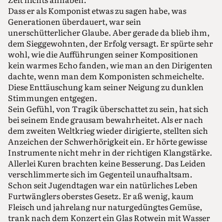
Dass er als Komponist etwas zu sagen habe, was
Generationen überdauert, war sein
unerschütterlicher Glaube. Aber gerade da blieb ihm,
dem Sieggewohnten, der Erfolg versagt. Er spürte sehr
wohl, wie die Aufführungen seiner Kompositionen
kein warmes Echo fanden, wie man an den Dirigenten
dachte, wenn man dem Komponisten schmeichelte.
Diese Enttäuschung kam seiner Neigung zu dunklen
Stimmungen entgegen.
Sein Gefühl, von Tragik überschattet zu sein, hat sich
bei seinem Ende grausam bewahrheitet. Als er nach
dem zweiten Weltkrieg wieder dirigierte, stellten sich
Anzeichen der Schwerhörigkeit ein. Er hörte gewisse
Instrumente nicht mehr in der richtigen Klangstärke.
Allerlei Kuren brachten keine Besserung. Das Leiden
verschlimmerte sich im Gegenteil unaufhaltsam.
Schon seit Jugendtagen war ein natürliches Leben
Furtwänglers oberstes Gesetz. Er aß wenig, kaum
Fleisch und jahrelang nur naturgedüngtes Gemüse,
trank nach dem Konzert ein Glas Rotwein mit Wasser