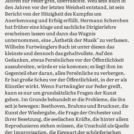
Jahren zur Feder griff, überraschte. Weil sein Buch in
den Jahren vor der letzten Weisheit entstand, ist sein
Bericht von der Hitzigkeit des Kampfes um
Anerkennung und Erfolg erfüllt. Hermann Scherchen
hat früher eine kluge und sachliche Dirigierlehre
erscheinen lassen und dann das Wagnis
unternommen, eine „Ästhetik der Musik" zu verfassen.
Wilhelm Furtwänglers Buch ist unter diesen das
kleinste und dennoch das gehaltvollste. Auf den
Gedanken, etwas Persönliches vor der Öffentlichkeit
auszubreiten, würde er nie kommen; es liegt ihm im
Gegenteil eher daran, alles Persönliche zu verbergen.
Er hat große Scheu vor der Öffentlichkeit, in der er als
Künstler wirkt. Wenn Furtwängler zur Feder greift,
kann es nur um grundsätzliche Fragen der Kunst
gehen. Im Grunde behandelt er die Probleme, die ihn
seit je bewegen: Beethoven, Brahms und Bruckner, die
Kunst der Wiedergabe, die Frage der Orchester und
ihrer Besetzung, die seelischen Kräfte, die hinter allem
Reproduzieren stehen müssen, die Unschuld als Quelle
der Improvisation, die Eigenart der schöpferischen