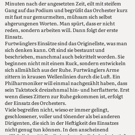
Minuten nach der angesetzten Zeit, eilt mit steifem
Gang auf das Podium und begrüßt das Orchester kurz
mit fast nur gemurmelten, mühsam sich selbst
abgerungenen Worten. Man spürt, dass er nicht
reden, sondern arbeiten will. Dann folgt der erste
Einsatz.
Furtwänglers Einsätze sind das Originellste, was man
sich denken kann. Oft sind sie bestaunt und
beschrieben, manchmal auch bekrittelt worden. Sie
beginnen nicht mit einem Ruck, sondern entwickeln
sich allmählich aus der Ruhe. Furtwänglers Arme
zittern in krausen Wellenlinien durch die Luft. Ein
Philharmoniker will einmal nachgezählt haben, dass
sein Taktstock dreizehnmal hin- und herflatterte. Erst
wenn dieses Zittern zur Ruhe gekommen ist, erfolgt
der Einsatz des Orchesters.
Viele begreifen nicht, wieso er immer gelingt,
geschlossener, voller und tönender als bei anderen
Dirigenten, die sich in der Heftigkeit des Einsatzes
nicht genug tun können. In den anscheinend