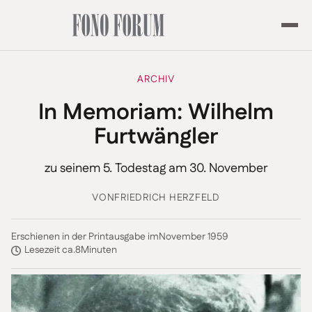
ARCHIV
In Memoriam: Wilhelm
Furtwängler
zu seinem 5. Todestag am 30. November
VON
FRIEDRICH HERZFELD
Erschienen in der Printausgabe im
November 1959
Lesezeit ca.
8
Minuten