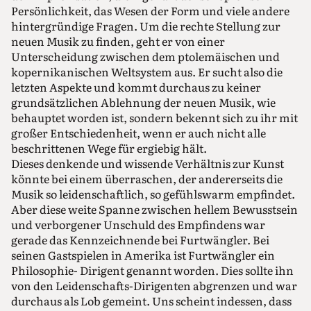
Persönlichkeit, das Wesen der Form und viele andere
hintergründige Fragen. Um die rechte Stellung zur
neuen Musik zu finden, geht er von einer
Unterscheidung zwischen dem ptolemäischen und
kopernikanischen Weltsystem aus. Er sucht also die
letzten Aspekte und kommt durchaus zu keiner
grundsätzlichen Ablehnung der neuen Musik, wie
behauptet worden ist, sondern bekennt sich zu ihr mit
großer Entschiedenheit, wenn er auch nicht alle
beschrittenen Wege für ergiebig hält.
Dieses denkende und wissende Verhältnis zur Kunst
könnte bei einem überraschen, der andererseits die
Musik so leidenschaftlich, so gefühlswarm empfindet.
Aber diese weite Spanne zwischen hellem Bewusstsein
und verborgener Unschuld des Empfindens war
gerade das Kennzeichnende bei Furtwängler. Bei
seinen Gastspielen in Amerika ist Furtwängler ein
Philosophie- Dirigent genannt worden. Dies sollte ihn
von den Leidenschafts-Dirigenten abgrenzen und war
durchaus als Lob gemeint. Uns scheint indessen, dass