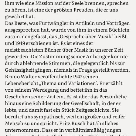
ihm wie eine Mission auf der Seele brennen, sprechen
zu hören, ist eine der größten Freuden, die er uns
gewährt hat.
Das Beste, was Furtwängler in Artikeln und Vorträgen
ausgesprochen hat, wurde von ihm in einem Büchlein
zusammengefasst, das „Gespräche über Musik" heißt
und 1949 erschienen ist. Es ist eines der
meistbeachteten Bücher über Musik in unserer Zeit
geworden. Die Zustimmung seiner Anhänger konnte
durch ablehnende Stimmen, die gelegentlich bis zur
Gehässigkeit gingen, niemals in Frage gestellt werden.
Bruno Walter veröffentlichte 1947 seinen
Lebensbericht „Thema und Variationen". Er erzählt
von seinem Werdegang und bettet ihn in das
Geschehen seiner Zeit ein. Es ist über das Persönliche
hinaus eine Schilderung der Gesellschaft, in der er
lebte, und damit fast ein Stück Zeitgeschichte. Sie
berührt uns sympathisch, weil ein großer und reifer
Mensch zu uns spricht. Fritz Busch hat ähnliches
unternommen. Dass er in verhältnismäßig jungen