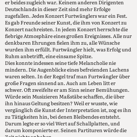
er beides zugleich war. Keinem anderen Dirigenten
Deutschlands in dieser Zeit sind mehr Erfolge
zugefallen. Jedes Konzert Furtwänglers war ein Fest.
Es gab Freunde seiner Kunst, die ihm von Konzert zu
Konzert nachreisten. In jedem Konzert herrschte die
fiebrige Atmosphäre eines großen Ereignisses. Alle nur
denkbaren Ehrungen fielen ihm zu, alle Wünsche
wurden ihm erfüllt. Furtwängler hielt, was Erfolg und
Ruhm anbetrifft, eine einsame Spitze.
Dies konnte indessen seine tiefe Melancholie nie
mindern. Die Augenblicke eines befreienden Lachens
waren selten. In der Regel traf man Furtwängler über
große Fragen sinnend an. Auch am Leben litt er
schwer. Oft zweifelte er am Sinn seiner Bemühungen.
Würde sein Musizieren Maßstäbe schaffen, die über
ihn hinaus Geltung besitzen? Weil er wusste, wie
vergänglich die Kunst der Interpretation ist, zog es ihn
zu Tätigkeiten hin, bei denen Bleibendes entsteht.
Darum legte er so viel Wert auf Schallplatten, und
darum komponierte er. Seinen Partituren würde die
Zeit nichts anhaben.