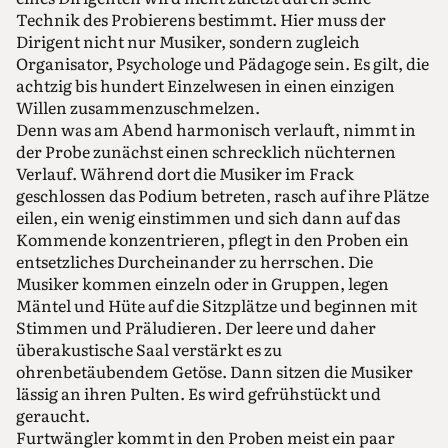
Technik des Probierens bestimmt. Hier muss der
Dirigent nicht nur Musiker, sondern zugleich
Organisator, Psychologe und Pädagoge sein. Es gilt, die
achtzig bis hundert Einzelwesen in einen einzigen
Willen zusammenzuschmelzen.
Denn was am Abend harmonisch verlauft, nimmt in
der Probe zunächst einen schrecklich nüchternen
Verlauf. Während dort die Musiker im Frack
geschlossen das Podium betreten, rasch auf ihre Plätze
eilen, ein wenig einstimmen und sich dann auf das
Kommende konzentrieren, pflegt in den Proben ein
entsetzliches Durcheinander zu herrschen. Die
Musiker kommen einzeln oder in Gruppen, legen
Mäntel und Hüte auf die Sitzplätze und beginnen mit
Stimmen und Präludieren. Der leere und daher
überakustische Saal verstärkt es zu
ohrenbetäubendem Getöse. Dann sitzen die Musiker
lässig an ihren Pulten. Es wird gefrühstückt und
geraucht.
Furtwängler kommt in den Proben meist ein paar