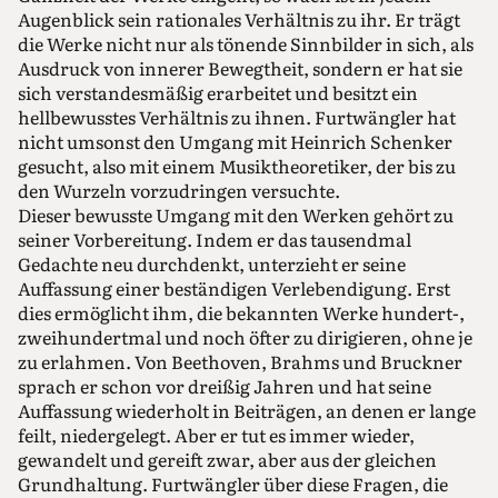
Augenblick sein rationales Verhältnis zu ihr. Er trägt
die Werke nicht nur als tönende Sinnbilder in sich, als
Ausdruck von innerer Bewegtheit, sondern er hat sie
sich verstandesmäßig erarbeitet und besitzt ein
hellbewusstes Verhältnis zu ihnen. Furtwängler hat
nicht umsonst den Umgang mit Heinrich Schenker
gesucht, also mit einem Musiktheoretiker, der bis zu
den Wurzeln vorzudringen versuchte.
Dieser bewusste Umgang mit den Werken gehört zu
seiner Vorbereitung. Indem er das tausendmal
Gedachte neu durchdenkt, unterzieht er seine
Auffassung einer beständigen Verlebendigung. Erst
dies ermöglicht ihm, die bekannten Werke hundert-,
zweihundertmal und noch öfter zu dirigieren, ohne je
zu erlahmen. Von Beethoven, Brahms und Bruckner
sprach er schon vor dreißig Jahren und hat seine
Auffassung wiederholt in Beiträgen, an denen er lange
feilt, niedergelegt. Aber er tut es immer wieder,
gewandelt und gereift zwar, aber aus der gleichen
Grundhaltung. Furtwängler über diese Fragen, die