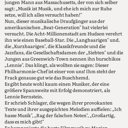
jungen Mann aus Massachusetts, der von sich selber
sagt: „Musik ist Musik, und ehe ich mich zur Ruhe
setze, will ich alles versucht haben!"
Nun, dieser musikalische Draufgänger aus der
amerikanischen „Beat-Generation" hat vielerlei
versucht. Die Acht-Millionenstadt am Hudson verehrt
ihn wie einen Baseball-Star. Die „Langhaarigen" und.
die „Kurzhaarigen", die Klassikfreunde und die
Jazzfans, die Gesellschaftsdamen der „Siebten" und die
Jungen aus Greenwich-Town nennen ihn burschikos
„Lennie". Das klingt, als wollten sie sagen: Dieser
Philharmonie-Chef ist einer von uns! Ihm steht der
Frack genauso gut wie das Buschhemd.
Es gibt heute wohl kaum einen Musiker, der eine
größere Spannweite mit Erfolg demonstriert, als
Lennie Bernstein.
Er schrieb Schlager, die wegen ihrer provokanten
Texte und ihrer ausgepichten Melodien auffielen: „Ich
hasse Musik", „Rag der falschen Noten", „Großartig,
dass es mich gibt!"
Er komponierte die harte Filmmusik zu Marion