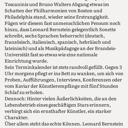
Toscaninis und Bruno Walters Abgang etwas im
Schatten der Philharmonien von Boston und
Philadelphia stand, wieder seine Erstrangigkeit.
Fügen wir diesem fast unmenschlichen Pensum noch
hinzu, dass Leonard Bernstein gelegentlich Sonette
schreibt, sechs Sprachen beherrscht (deutsch,
französisch, italienisch, spanisch, hebräisch und
lateinisch) und als Musikpädagoge an der Brandeis-
Universität fast so etwas wie eine nationale
Einrichtung wurde.
Sein Terminkalender ist stets randvoll gefüllt. Gegen 3
Uhr morgens pflegt er ins Bett zu wanken, um sich von
Proben, Aufführungen, Interviews, Konferenzen oder
vom Kaviar der Künstlerempfänge mit fünf Stunden
Schlaf zu erholen.
Dennoch: Hinter vielen Äußerlichkeiten, die an den
Lebensbetrieb eines geschäftigen Stars erinnern,
verbirgt sich ein ernsthafter Künstler, ein starker
Charakter.
Über allem steht das echte Können. Leonard Bernstein