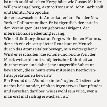
ist nach ausländischen Koryphäen wie Gustav Mahler,
Willem Mengelberg, Arturo Toscanini, John Barbirolli
und Dimitri Mitropoulos
der erste „waschechte Amerikaner" am Pult der New
Yorker Philharmoniker. Er ist eigentlich der erste in
den Vereinigten Staaten geborene Dirigent, der
internationale Bedeutung errang.
Wie soll die Story dieses außergewöhnlichen Mannes,
der sich wie ein verspäteter Renaissance-Mensch
durch das Atomzeitalter bewegt, nun weitergehen?
Wird er es schaffen, die schöne und reiche Welt der
Musik weiterhin mit schöpferischer Kühnheit zu
durchmessen und dabei jene ausgereifte Substanz
bewahren, die er heute etwa mit seinen Beethoven-
Interpretationen beweist?
Ein Freund des „Wunderkindes" sagte: „Oft sitzen wir
nachts beieinander, trinken irgendetwas Dampfendes
und sprechen darüber, wie es wohl sein wird, wenn
man erst mal richtig erwachsen ist."