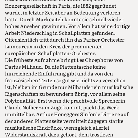
Konzertgesellschaft in Paris, die 1882 gegründet
wurde, in letzter Zeit aber an Bedeutung verloren
hatte. Durch Markevitch konnte sie schnell wieder
hohes Ansehen gewinnen. Vor allem hat seine dortige
Arbeit Niederschlag in Schallplatten gefunden.
Offensichtlich tritt durch ihn das Pariser Orchester
Lamoureux in den Kreis der prominenten
europäischen Schallplatten-Orchester.
Die früheste Aufnahme bringt Les Choephores von
Darius Milhaud. Da die Plattentasche keine
hinreichende Einführung gibt und da von den
französischen Texten so gut wie nichts zu verstehen
ist, bleiben im Grunde nur Milhauds rein musikalische
Eigenschaften zu bewundern übrig, vor allem seine
Polytonalität. Erst wenn die prachtvolle Sprecherin
Claude Nollier zum Zuge kommt, packt das Werk
unmittelbar. Arthur Honeggers Sinfonie Di tre re auf
der anderen Plattenseite vermittelt dagegen starke
musikalische Eindrücke, wenngleich allerlei
Widerstandskraft dazu gehört, dem trostlosen