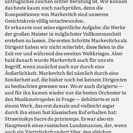
untrügliches Zeichen echter Berufung ist. Wir können
das heute kaum noch nachprüfen, denn die
Kompositionen von Markevitch sind unserem
Gesichtskreis völlig entschwunden.
Er erkannte nun seine eigentliche Aufgabe: die Werke
der großen Meister in möglichster Vollkommenheit
erstehen zu lassen. Die ersten Schritte Markevitchs als
Dirigent haben wir nicht miterlebt, diese fielen in die
Zeit vor und während des zweiten Weltkrieges. Aber
bald danach wurde Markevitch auch für uns ein
Begriff, wenn zunächst auch nur durch eine
Äußerlichkeit. Markevitch fiel nämlich durch eine
Sonderheit auf, die bisher noch bei keinem Dirigenten
zu beobachten gewesen war. Wo er auch dirigierte —
und für ihn kamen wieder nur die besten Orchester in
den Musikmetropolen in Frage — debütierte er mit
einem Werk, das erst damals und vielleicht sogar
durch ihn einen fast klassischen Ruf erhalten hat:
Strawinskys Sacre du printemps. Es war also ein
Hauptwerk eines russischen Landsmannes, der, wenn
auch ein Vierteljahrhundert älter, den gleichen