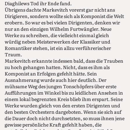
Diaghilews Tod ihr Ende fand.
Übrigens dachte Markevitch vorerst gar nicht ans
Dirigieren, sondern wollte sich als Komponist die Welt
erobern. So war es bei vielen Dirigenten, denken wir
nur an den einzigen Wilhelm Furtwängler. Neue
Werke zu schreiben, die vielleicht einmal gleich
würdig neben Meisterwerken der Klassiker und
Romantiker stehen, ist ein allzu verführerischer
Traum.
Markevitch erkannte indessen bald, dass die Trauben
zu hoch gehangen hatten. Nicht, dass es ihm als
Komponist an Erfolgen gefehlt hätte. Sein
Ausnahmerang wurde auch hier deutlich. Der
mühsame Weg des jungen Tonschöpfers über erste
Aufführungen im Winkel bis zu leidlichen Ansehen in
einem lokal begrenzten Kreis blieb ihm erspart. Seine
Werke wurden gleich von den ersten Dirigenten und
den besten Orchestern dargeboten. Wenn sie sich auf
die Dauer doch nicht durchsetzten, so muss ihnen jene
gewisse persönliche Kraft gefehlt haben, die