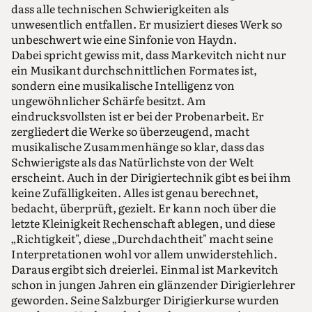
dass alle technischen Schwierigkeiten als
unwesentlich entfallen. Er musiziert dieses Werk so
unbeschwert wie eine Sinfonie von Haydn.
Dabei spricht gewiss mit, dass Markevitch nicht nur
ein Musikant durchschnittlichen Formates ist,
sondern eine musikalische Intelligenz von
ungewöhnlicher Schärfe besitzt. Am
eindrucksvollsten ist er bei der Probenarbeit. Er
zergliedert die Werke so überzeugend, macht
musikalische Zusammenhänge so klar, dass das
Schwierigste als das Natürlichste von der Welt
erscheint. Auch in der Dirigiertechnik gibt es bei ihm
keine Zufälligkeiten. Alles ist genau berechnet,
bedacht, überprüft, gezielt. Er kann noch über die
letzte Kleinigkeit Rechenschaft ablegen, und diese
„Richtigkeit", diese „Durchdachtheit" macht seine
Interpretationen wohl vor allem unwiderstehlich.
Daraus ergibt sich dreierlei. Einmal ist Markevitch
schon in jungen Jahren ein glänzender Dirigierlehrer
geworden. Seine Salzburger Dirigierkurse wurden