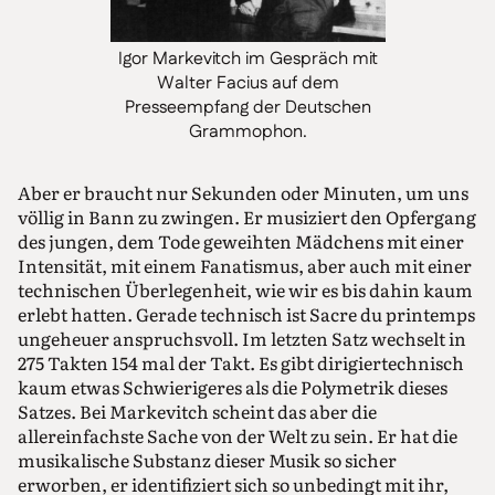
Igor Markevitch im Gespräch mit
Walter Facius auf dem
Presseempfang der Deutschen
Grammophon.
Aber er braucht nur Sekunden oder Minuten, um uns
völlig in Bann zu zwingen. Er musiziert den Opfergang
des jungen, dem Tode geweihten Mädchens mit einer
Intensität, mit einem Fanatismus, aber auch mit einer
technischen Überlegenheit, wie wir es bis dahin kaum
erlebt hatten. Gerade technisch ist Sacre du printemps
ungeheuer anspruchsvoll. Im letzten Satz wechselt in
275 Takten 154 mal der Takt. Es gibt dirigiertechnisch
kaum etwas Schwierigeres als die Polymetrik dieses
Satzes. Bei Markevitch scheint das aber die
allereinfachste Sache von der Welt zu sein. Er hat die
musikalische Substanz dieser Musik so sicher
erworben, er identifiziert sich so unbedingt mit ihr,