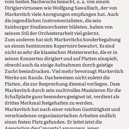
vom besten Nachwuchs besucht, u. a. von einem
Dirigiervirtuosen wie Wolfgang Sawallisch, der von
Markevitch viele Anregungen empfangen hat. Auch
die jugendlichen Instrumentalisten, die sein
Salzburger Studienorchester bildeten, haben von
seinem Stil der Orchesterarbeit viel gelernt.
Zum anderen hat sich Markevitchs Sonderbegabung
an einem bestimmten Repertoire bewahrt. Es sind
nicht so sehr die klassischen Meisterwerke, die er in
seinen Konzerten dirigiert und auf Platten einspielt,
obwohl auch da einige Aufnahmen durch geistige
Zucht beeindrucken. Viel mehr bevorzugt Markevitch
Werke am Rande. Das beweisen nicht zuletzt die
Platten, die zur Besprechung diesmal vorliegen. Dass
Markevitch durch sein zuchtvolles Musizieren für die
Schallplatte ganz besonders geeignet ist, verdient als
drittes Merkmal festgehalten zu werden.
Markevitch hat nach einer reichen Gasttätigkeit und
verschiedenen organisatorischen Arbeiten endlich
einen festen Platz gefunden. Er leitet jetzt die
Association des Concerts Lamoureux, jener