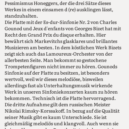
Pessimismus Honeggers, der die drei Sätze dieses
Werkes in einem einsamen d (re) ausklingen lässt,
standzuhalten.
Die Platte mit der Es-dur-Sinfonie Nr. 2 von Charles
Gounod und Jeux d'enfants von Georges Bizet hat mit
Recht den Grand Prix du disque erhalten. Hier
bewährt sich Markevitchs glasklares und brillantes
Musizieren am besten. In dem köstlichen Werk Bizets
zeigt sich auch das Lamoureux-Orchester von der
allerbesten Seite. Man bekommt so gestochene
Trompetenfiguren nicht immer zu hören. Gounods
Sinfonie auf der Platte zu besitzen, ist besonders
wertvoll, weil wir dieses melodiöse, bisweilen
allerdings fast als Unterhaltungsmusik wirkende
Werk in unseren Sinfoniekonzerten kaum zu hören
bekommen. Technisch ist die Platte hervorragend.
Die dritte Aufnahme gilt dem russischen Meister
Nikolai Rimsky-Korssakoff. In bezug auf die Qualität
seiner Musik gibt es kaum Unterschiede. Sie ist
gleichmäßig melodiös und klangvoll. Auch wenn sie