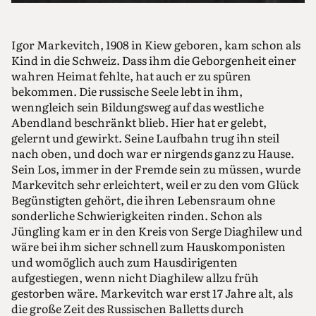
Igor Markevitch, 1908 in Kiew geboren, kam schon als
Kind in die Schweiz. Dass ihm die Geborgenheit einer
wahren Heimat fehlte, hat auch er zu spüren
bekommen. Die russische Seele lebt in ihm,
wenngleich sein Bildungsweg auf das westliche
Abendland beschränkt blieb. Hier hat er gelebt,
gelernt und gewirkt. Seine Laufbahn trug ihn steil
nach oben, und doch war er nirgends ganz zu Hause.
Sein Los, immer in der Fremde sein zu müssen, wurde
Markevitch sehr erleichtert, weil er zu den vom Glück
Begünstigten gehört, die ihren Lebensraum ohne
sonderliche Schwierigkeiten rinden. Schon als
Jüngling kam er in den Kreis von Serge Diaghilew und
wäre bei ihm sicher schnell zum Hauskomponisten
und womöglich auch zum Hausdirigenten
aufgestiegen, wenn nicht Diaghilew allzu früh
gestorben wäre. Markevitch war erst 17 Jahre alt, als
die große Zeit des Russischen Balletts durch