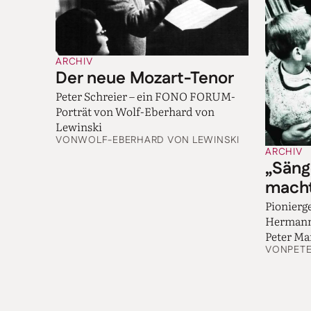
ARCHIV
Der neue Mozart-Tenor
Peter Schreier – ein FONO FORUM-
Porträt von Wolf-Eberhard von
Lewinski
VON
WOLF-EBERHARD VON LEWINSKI
ARCHIV
„Säng
mach
Pionierge
Hermann 
Peter Ma
VON
PET