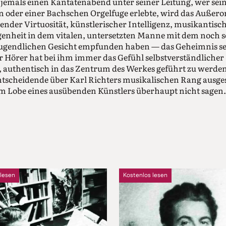
jemals einen Kantatenabend unter seiner Leitung, wer sein
 oder einer Bachschen Orgelfuge erlebte, wird das Außero
ender Virtuosität, künstlerischer Intelligenz, musikant
genheit in dem vitalen, untersetzten Manne mit dem noch 
jugendlichen Gesicht empfunden haben — das Geheimnis s
r Hörer hat bei ihm immer das Gefühl selbstverständlicher 
, authentisch in das Zentrum des Werkes geführt zu werden
Entscheidende über Karl Richters musikalischen Rang ausg
zum Lobe eines ausübenden Künstlers überhaupt nicht sagen.
 lesen
Kostenlos lesen