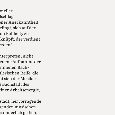
oneller
lschlag
tener Anerkanntheit
lingt, sich auf der
n Publicity zu
 knüpft, der verdient
erden!
nterpreten, nicht
hienene Aufnahme der
kommenen Bach-
erischen Reife, die
ut sich der Musiker,
 Bachstadt des
einer Arbeitsenergie,
 Stadt, hervorragende
regenden musischen
e sonderlich gedieh,