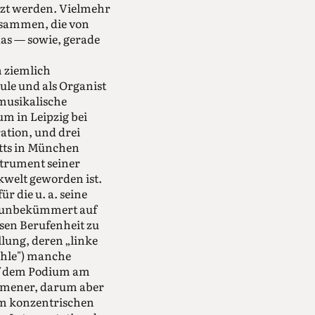
tzt werden. Vielmehr
usammen, die von
as — sowie, gerade
n ziemlich
hule und als Organist
musikalische
m in Leipzig bei
ation, und drei
itts in München
strument seiner
kwelt geworden ist.
r die u. a. seine
ch unbekümmert auf
sen Berufenheit zu
llung, deren „linke
ehle") manche
uf dem Podium am
ommener, darum aber
em konzentrischen