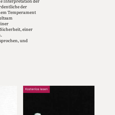
e Interpretation der
rdentliche der
ischem Temperament
seltsam
einer
Sicherheit, einer
.
esprochen, und
Kostenlos lesen