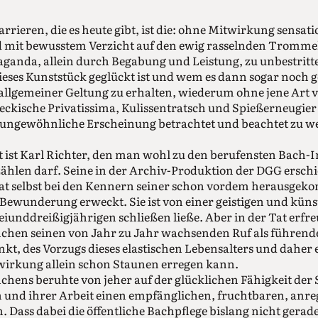
arrieren, die es heute gibt, ist die: ohne Mitwirkung sensati
 mit bewusstem Verzicht auf den ewig rasselnden Tromme
aganda, allein durch Begabung und Leistung, zu unbestrit
eses Kunststück geglückt ist und wem es dann sogar noch ge
lgemeiner Geltung zu erhalten, wiederum ohne jene Art vo
 neckische Privatissima, Kulissentratsch und Spießerneugier
t ungewöhnliche Erscheinung betrachtet und beachtet zu w
 ist Karl Richter, den man wohl zu den berufensten Bach-I
zählen darf. Seine in der Archiv-Produktion der DGG ersc
at selbst bei den Kennern seiner schon vordem herausge
wunderung erweckt. Sie ist von einer geistigen und künstl
iunddreißigjährigen schließen ließe. Aber in der Tat erfre
chen seinen von Jahr zu Jahr wachsenden Ruf als führende
kt, des Vorzugs dieses elastischen Lebensalters und daher 
swirkung allein schon Staunen erregen kann.
hens beruhte von jeher auf der glücklichen Fähigkeit der
 und ihrer Arbeit einen empfänglichen, fruchtbaren, an
 Dass dabei die öffentliche Bachpflege bislang nicht gerad