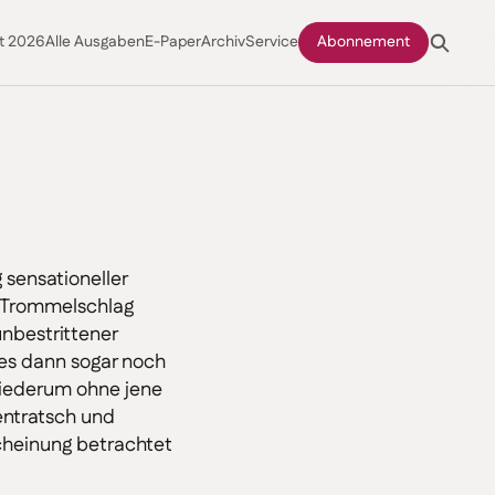
t 2026
Alle Ausgaben
E-Paper
Archiv
Service
Abonnement
g sensationeller
n Trommelschlag
unbestrittener
es dann sogar noch
wiederum ohne jene
sentratsch und
scheinung betrachtet