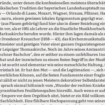
ründe, unter denen die konfessionellen meistens überschä
sikalischen Tradition der bayerischen Landeshauptstadt z
 Orlando di Lasso, Mozart, Wagner, Strauss, Pfitzner, Ha
a sacra, einem gewissen lokalen Epigonentum geprägt war.
(aus Plauen gebürtig) fand hier also in dieser Beziehung ei
n vor, als er 1951 als Lehrer an die Staatliche Musikhochsc
Markuskirche berufen wurde. Hinter ihm lagen damals als 
 Dresdener Kreuzchor (1938 — 43), das Kirchenmusikstudiu
tmeister und geistigen Vater einer ganzen Organistengener
er Leipziger Thomaskirche. Noch im Jahre seines Amtsantr
nchner Bachchor", den er seither zu einem unfehlbaren In
hat und der inzwischen zu einem festen Begriff in der Musi
ist so echt und elementar wie seine menschliche Haltung, fü
ristisch ist. Er hat den Mut — und die Legitimation —, si
erkliches Können, auf die festen Fundamente einer fraglo
nt zählt er nicht zu jenen Meistern dekorativer Selbstdarste
r sprach einmal höhnisch vom „Wunder der rechten Kniek
hyrambischen Feuilletonspalten hinreißt. Auch wenn er a
 Empore vor dem Orgeltisch sitzt, bietet er ein Bild vollk
r Sachlichkeit. Eine fühlbare Hochspannung geht von sein