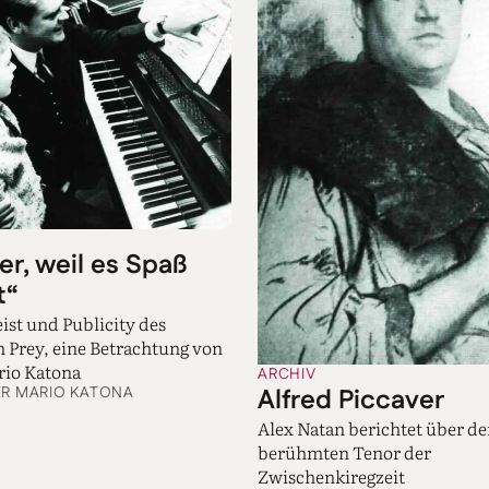
er, weil es Spaß
t“
ist und Publicity des
Prey, eine Betrachtung von
rio Katona
ARCHIV
Alfred Piccaver
ER MARIO KATONA
Alex Natan berichtet über d
berühmten Tenor der
Zwischenkiregzeit