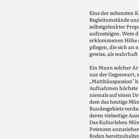
Eine der seltensten K
Begleitumstände und
selbstgelenkter Prop
aufzusteigen. Wem di
erklommenen Höhe al
pflegen, die sich an
gewiss, als wahrhaf
Ein Mann solcher Art
nur der Gegenwart, 
„Matthäuspassion" h
Aufnahmen höchste Be
niemals auf einen Dre
dem das heutige Mün
Bundesgebiets verdan
deren vielseitige Au
Das Kulturleben Münc
Potenzen anzuziehen
Boden bereitzuhalten.