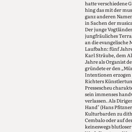
hatte verschiedene G
hing das mit der mu
ganz anderen Namen —
in Sachen der music
Der junge Vogtländer 
jungfräuliches Terrai
an die evangelische 
Laufbahn: fünf Jahre
Karl Sträube, dem Al
Jahre als Organist d
gründete er den „Mü
Intentionen erzogen 
Richters Künstlertum 
Pressescheu charakte
sein immenses handw
verlassen. Als Dirige
Hand" (Hans Pfitzne
Kulturbarden zu dit
Cembalo oder auf der
keineswegs blutlose