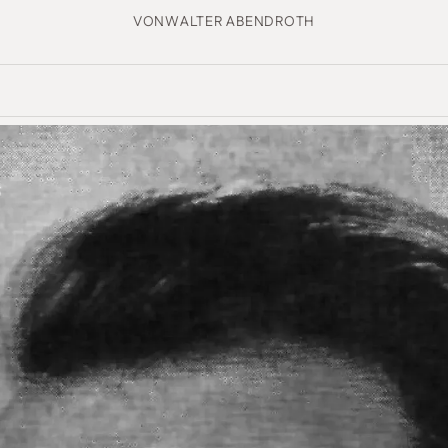
VON
WALTER ABENDROTH