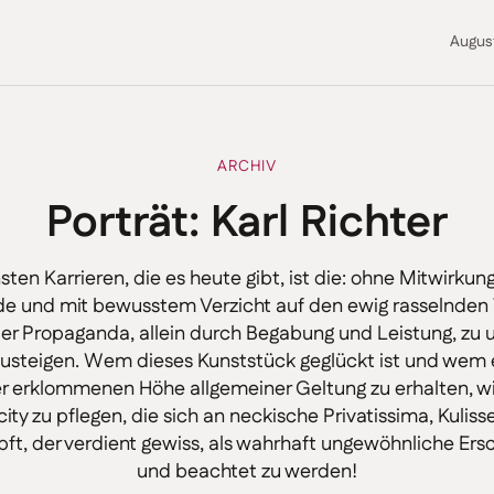
Augus
ARCHIV
Porträt: Karl Richter
sten Karrieren, die es heute gibt, ist die: ohne Mitwirkun
e und mit bewusstem Verzicht auf den ewig rasselnde
er Propaganda, allein durch Begabung und Leistung, zu 
zusteigen. Wem dieses Kunststück geglückt ist und wem 
 der erklommenen Höhe allgemeiner Geltung zu erhalten, 
city zu pflegen, die sich an neckische Privatissima, Kulis
ft, der verdient gewiss, als wahrhaft ungewöhnliche Er
und beachtet zu werden!