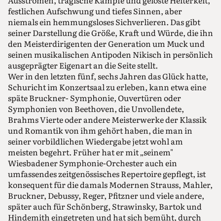
festlichen Aufschwung und tiefes Sinnen, aber
niemals ein hemmungsloses Sichverlieren. Das gibt
seiner Darstellung die Größe, Kraft und Würde, die ihn
den Meisterdirigenten der Generation um Muck und
seinen musikalischen Antipoden Nikisch in persönlich
ausgeprägter Eigenart an die Seite stellt.
Wer in den letzten fünf, sechs Jahren das Glück hatte,
Schuricht im Konzertsaal zu erleben, kann etwa eine
späte Bruckner- Symphonie, Ouvertüren oder
Symphonien von Beethoven, die Unvollendete,
Brahms Vierte oder andere Meisterwerke der Klassik
und Romantik von ihm gehört haben, die man in
seiner vorbildlichen Wiedergabe jetzt wohl am
meisten begehrt. Früher hat er mit „seinem"
Wiesbadener Symphonie-Orchester auch ein
umfassendes zeitgenössisches Repertoire gepflegt, ist
konsequent für die damals Modernen Strauss, Mahler,
Bruckner, Debussy, Reger, Pfitzner und viele andere,
später auch für Schönberg, Strawinsky, Bartok und
Hindemith eingetreten und hat sich bemüht, durch