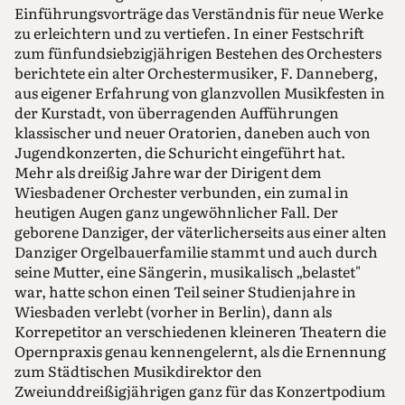
Einführungsvorträge das Verständnis für neue Werke
zu erleichtern und zu vertiefen. In einer Festschrift
zum fünfundsiebzigjährigen Bestehen des Orchesters
berichtete ein alter Orchestermusiker, F. Danneberg,
aus eigener Erfahrung von glanzvollen Musikfesten in
der Kurstadt, von überragenden Aufführungen
klassischer und neuer Oratorien, daneben auch von
Jugendkonzerten, die Schuricht eingeführt hat.
Mehr als dreißig Jahre war der Dirigent dem
Wiesbadener Orchester verbunden, ein zumal in
heutigen Augen ganz ungewöhnlicher Fall. Der
geborene Danziger, der väterlicherseits aus einer alten
Danziger Orgelbauerfamilie stammt und auch durch
seine Mutter, eine Sängerin, musikalisch „belastet"
war, hatte schon einen Teil seiner Studienjahre in
Wiesbaden verlebt (vorher in Berlin), dann als
Korrepetitor an verschiedenen kleineren Theatern die
Opernpraxis genau kennengelernt, als die Ernennung
zum Städtischen Musikdirektor den
Zweiunddreißigjährigen ganz für das Konzertpodium