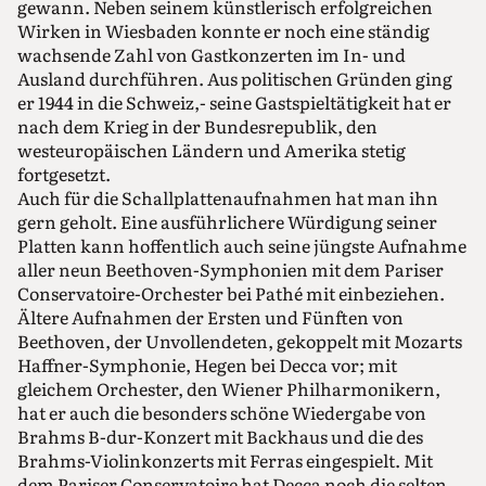
gewann. Neben seinem künstlerisch erfolgreichen
Wirken in Wiesbaden konnte er noch eine ständig
wachsende Zahl von Gastkonzerten im In- und
Ausland durchführen. Aus politischen Gründen ging
er 1944 in die Schweiz,- seine Gastspieltätigkeit hat er
nach dem Krieg in der Bundesrepublik, den
westeuropäischen Ländern und Amerika stetig
fortgesetzt.
Auch für die Schallplattenaufnahmen hat man ihn
gern geholt. Eine ausführlichere Würdigung seiner
Platten kann hoffentlich auch seine jüngste Aufnahme
aller neun Beethoven-Symphonien mit dem Pariser
Conservatoire-Orchester bei Pathé mit einbeziehen.
Ältere Aufnahmen der Ersten und Fünften von
Beethoven, der Unvollendeten, gekoppelt mit Mozarts
Haffner-Symphonie, Hegen bei Decca vor; mit
gleichem Orchester, den Wiener Philharmonikern,
hat er auch die besonders schöne Wiedergabe von
Brahms B-dur-Konzert mit Backhaus und die des
Brahms-Violinkonzerts mit Ferras eingespielt. Mit
dem Pariser Conservatoire hat Decca noch die selten