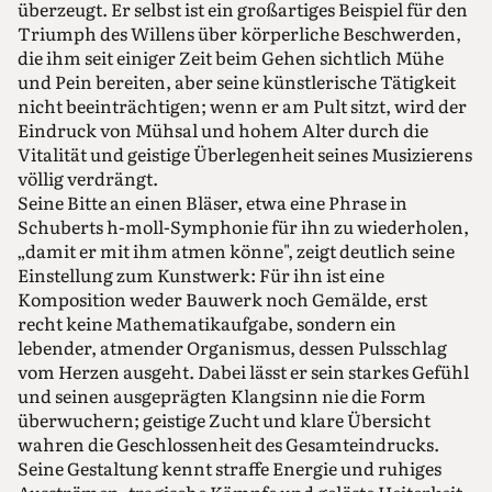
überzeugt. Er selbst ist ein großartiges Beispiel für den
Triumph des Willens über körperliche Beschwerden,
die ihm seit einiger Zeit beim Gehen sichtlich Mühe
und Pein bereiten, aber seine künstlerische Tätigkeit
nicht beeinträchtigen; wenn er am Pult sitzt, wird der
Eindruck von Mühsal und hohem Alter durch die
Vitalität und geistige Überlegenheit seines Musizierens
völlig verdrängt.
Seine Bitte an einen Bläser, etwa eine Phrase in
Schuberts h-moll-Symphonie für ihn zu wiederholen,
„damit er mit ihm atmen könne", zeigt deutlich seine
Einstellung zum Kunstwerk: Für ihn ist eine
Komposition weder Bauwerk noch Gemälde, erst
recht keine Mathematikaufgabe, sondern ein
lebender, atmender Organismus, dessen Pulsschlag
vom Herzen ausgeht. Dabei lässt er sein starkes Gefühl
und seinen ausgeprägten Klangsinn nie die Form
überwuchern; geistige Zucht und klare Übersicht
wahren die Geschlossenheit des Gesamteindrucks.
Seine Gestaltung kennt straffe Energie und ruhiges
Ausströmen, tragische Kämpfe und gelöste Heiterkeit,