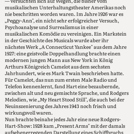
— versuchten sich auf Wegen, die bisher vom
musikalischen Unterhaltungstheater Amerikas noch
nie beschritten worden waren. Im Jahre 1926 war es
„Peggy-Ann", ein nicht sehr erfolgreicher Versuch,
Psychoanalyse und Surrealismus in einer
musikalischen Komödie zu vereinigen. Ein Markstein
in der Geschichte des Musicals wurde aber ihr
nächstes Werk „A Connecticut Yankee" aus dem Jahre
1927: eine geistvolle Doppelhandlung brachte einen
modernen jungen Mann aus New York in König
Arthurs Königreich Camelot aus dem sechsten
Jahrhundert, wie es Mark Twain beschrieben hatte.
Für Camelot, das nun zum ersten Male Radio und
Telefon kennenlernt, fand Hart eine bezaubernde,
zwischen alt und neu gemischte Sprache, und Rodgers
Melodien, wie „My Heart Stood Still", die auch bei der
Neuinszenierung des Jahres 1943 noch frisch und
wirkungsvoll waren.
Nun brachte beinahe jedes Jahr eine neue Rodgers-
Hart-Show: 1928 kam „Present Arms" mit der damals
aufsehenerregenden Darstellung eines Schiffbruchs