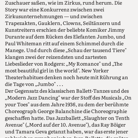
Zuschauer saßen, wie im Zirkus, rund herum. Die
Story war eine Konkurrenz zwischen zwei
Zirkusunternehmungen — und zwischen
Trapezakten, Gauklern, Clowns, Seiltänzern und
Kunstreitern erschien der beliebte Komiker Jimmy
Durante auf dem Rücken des Elefanten Jumbo, und
Paul Whiteman ritt auf einem Schimmel durch die
Manege. Und durch diese „Schau der tausend Tiere"
klangen zwei der reizendsten und zartesten
Liebeslieder von Rodgers: „My Romance" und „The
most beautiful girl in the world". New Yorker
Theaterhabitues denken noch heute mit Rührung an
die Tage von „Jumbo" . . .
Der Gegensatz des klassischen Ballett-Tanzes und des
„Modern Jazz Dancing" war der Stoff des Musicals „On
your Toes" aus dem Jahre 1936, zu dem der berühmte
Choreograph George Balanchine die Choreographie
geschaffen hatte. Das Jazzballett „Slaughter on Tenth
Avenue" („Mord auf der 10. Avenue"), das Ray Böiger
und Tamara Geva getanzt haben, war das erste jener