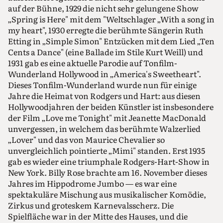
auf der Bühne, 1929 die nicht sehr gelungene Show
„Spring is Here" mit dem "Weltschlager „With a song in
my heart", 1930 erregte die berühmte Sängerin Ruth
Etting in „Simple Simon" Entzücken mit dem Lied „Ten
Cents a Dance" (eine Ballade im Stile Kurt Weill) und
1931 gab es eine aktuelle Parodie auf Tonfilm-
Wunderland Hollywood in „America's Sweetheart".
Dieses Tonfilm-Wunderland wurde nun für einige
Jahre die Heimat von Rodgers und Hart: aus diesen
Hollywoodjahren der beiden Künstler ist insbesondere
der Film „Love me Tonight" mit Jeanette MacDonald
unvergessen, in welchem das berühmte Walzerlied
„Lover" und das von Maurice Chevalier so
unvergleichlich pointierte „Mimi" standen. Erst 1935
gab es wieder eine triumphale Rodgers-Hart-Show in
New York. Billy Rose brachte am 16. November dieses
Jahres im Hippodrome Jumbo — es war eine
spektakuläre Mischung aus musikalischer Komödie,
Zirkus und groteskem Karnevalsscherz. Die
Spielfläche war in der Mitte des Hauses, und die