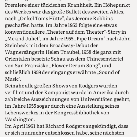
Premiere einer tückischen Krankheit. Ein Höhepunkt
des Werkes war das große Ballett des zweiten Aktes,
nach „Onkel Toms Hütte", das Jerome Robbins
geschaffen hatte. Im Jahre 1953 folgte eine etwas
konventionellere „Theater auf dem Theater"-Story in
„Me and Juliet", im Jahre 1955 „Pipe Dream" nach John
Steinbeck mit dem Broadway-Debut der
Wagnersängerin Helen Traube!, 1958 die ganz mit
Orientalen besetzte Schau aus dem Chinesenviertel
von San Franzisko „Flower Derum Song", und
schließlich 1959 der eingangs erwähnte „Sound of
Music".
Beinahe alle großen Shows von Rodgers wurden
verfilmt und der Komponist wurde in Amerika durch
zahlreiche Auszeichnungen von Universitäten geehrt,
im Jahre 1955 sogar durch eine Ausstellung seines
Lebenswerkes in der Kongressbibliothek von
Washington.
Im April 1961 hat Richard Rodgers angekündigt, dass
er sich nunmehr entschlossen habe, seine nächsten