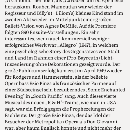
„Oklahoma!" lief noch, als „Carousel" am 19. April 1945
herauskam. Rouben Mamoutian war wieder der
Regisseur und Billy's (= Liliom's) kleines Kind stand im
zweiten Akt wieder im Mittelpunkt einer großen
Ballett-Vision von Agnes DeMille. Auf die Premiere
folgten 890 Ensuite-Vorstellungen. Ein sehr
interessantes, wenn auch kommerziell weniger
erfolgreiches Werk war „Allegro" (1947), in welchem
eine psychologische Story des Gegensatzes von Stadt
und Land im Rahmen einer (Pro-Bayreuth) Licht-
Inszenierung ohne Dekorationen gezeigt wurde. Der
große Publikumserfolg kam erst im April 1949 wieder
für Rodgers und Hammerstein, als der beliebte
Opernbass Ezio Pinza als französischer Farmer auf
einer Südseeinsel sein bezauberndes „Some Enchanted
Evening" in „South Pacific" sang. Auch dieses vierte
Musical des neuen „R & H"-Teams, wie man in USA
sagt, war ein Erfolg gegen die Prophezeiungen der
Fachleute: Der große Ezio Pinza, der das Idol der
Besucher der Metropolitan Opera als Don Giovanni
war, aber kaum Englisch konnte und nicht mehr der