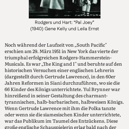
Rodgers und Hart: “Pal Joey”
(1940) Gene Kelly und Leila Ernst
Noch während der Laufzeit von „South Pacific"
erschien am 29. März 1951 in New York das vierte der
triumphal erfolgreichen Rodgers-Hammerstein-
Musicals. Es war „The King and I" und beruhte auf den
historischen Versuchen einer englischen Lehrerin
(dargestellt durch Gertrude Lawrence), in den 60er
Jahren Reformen in Siani durchzuführen, wo sie die
66 Kinder des Königs unterrichtete. Yul Brynner war
hinreißend in seiner Gestaltung des charmant-
tyrannischen, halb-barbarischen, halbweisen Königs.
Wenn Gertrude Lawrence mit ihm die Polka tanzte
oder wenn sie die siamesischen Kinder unterrichtete,
war das Publikum im Taumel des Entzückens. Diese
große englische Schauspielerin erlag bald nach der