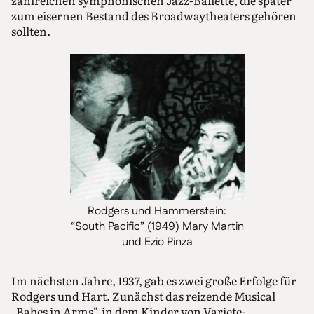
zahlreichen symphonischen Jazz-Ballette, die später
zum eisernen Bestand des Broadwaytheaters gehören
sollten.
Rodgers und Hammerstein:
“South Pacific” (1949) Mary Martin
und Ezio Pinza
Im nächsten Jahre, 1937, gab es zwei große Erfolge für
Rodgers und Hart. Zunächst das reizende Musical
„Babes in Arms", in dem Kinder von Variete-