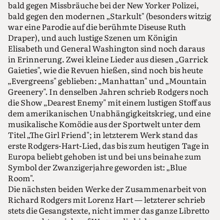
bald gegen Missbräuche bei der New Yorker Polizei,
bald gegen den modernen „Starkult" (besonders witzig
war eine Parodie auf die berühmte Diseuse Ruth
Draper), und auch lustige Szenen um Königin
Elisabeth und General Washington sind noch daraus
in Erinnerung. Zwei kleine Lieder aus diesen „Garrick
Gaieties", wie die Revuen hießen, sind noch bis heute
„Evergreens" geblieben: „Manhattan" und „Mountain
Greenery". In denselben Jahren schrieb Rodgers noch
die Show „Dearest Enemy" mit einem lustigen Stoff aus
dem amerikanischen Unabhängigkeitskrieg, und eine
musikalische Komödie aus der Sportwelt unter dem
Titel „The Girl Friend"; in letzterem Werk stand das
erste Rodgers-Hart-Lied, das bis zum heutigen Tage in
Europa beliebt gehoben ist und bei uns beinahe zum
Symbol der Zwanzigerjahre geworden ist: „Blue
Room".
Die nächsten beiden Werke der Zusammenarbeit von
Richard Rodgers mit Lorenz Hart — letzterer schrieb
stets die Gesangstexte, nicht immer das ganze Libretto