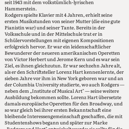
seit 1943 mit dem volkstümlich-lyrischen
Hammerstein.
Rodgers spielte Klavier mit 4 Jahren, erhielt seine
ersten Musikstunden von seiner Mutter (die eine gute
Pianistin war) und seiner Tante. Bereits in der
Volksschule und in der Mittelschule trat er in
Schülervorstellungen mit eigenen Kompositionen
erfolgreich hervor. Er war ein leidenschaftlicher
Bewunderer der neueren amerikanischen Operetten
von Victor Herbert und Jerome Kern und es war sein
Ziel, es ihnen gleichzutun. Er war sechzehn Jahre alt,
als er den Schriftsteller Lorenz Hart kennenlernte, der
sieben Jahre vor ihm in New York geboren war und an
der Columbia University studierte, wo auch Rodgers —
neben dem „Institute of Musical Art" — seine weitere
Ausbildung bekommen sollte. Lorenz Hart übersetzte
damals europäische Operetten für den Broadway, und
so war gleich bei ihrer ersten Bekanntschaft eine
bleibende Interessengemeinschaft geschaffen, die mit
Studentenshows begann und später zur Marke
„Rodgers and Hart" entwickelt wurde; sie sollte für die