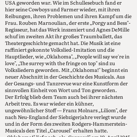
USA geworden war. Wie im Schullesebuch fand er
hier seine Cowboys und Farmer wieder, mit ihren
Reibungen, ihren Problemen und ihren Kampf um die
Frau. Rouben Marnoulian, der erste „Porgy and Bess"-
Regisseur, hat das Werk inszeniert und Agnes DeMille
schuf im zweiten Akt ihr großes Traumballett, das
Theatergeschichte gemacht hat. Die Musik ist eine
raffiniert gekonnte Volkslied-Imitation und die
Hauptlieder, wie „Oklahoma", „People will say we're in
love", „The surrey with the fringe on top" sind zu
Volksliedern geworden. Mit „Oklahoma!" beginnt ein
neuer Abschnitt in der Geschichte des Musicals. Aus
der Gesangs- und Tanzrevue war eine Kunstform der
sinnvollen Einheit von Wort und Ton geworden.
Der Erfolg blieb dem Team auch bei ihrer nächsten
Arbeit treu. Es war wieder ein kühner,
ungewöhnlicher Stoff — Franz Molnars „Liliom", der
nach Neu-England der Siebzigerjahre verlegt wurde
und in der Form des zweiten Rodgers-Hammerstein-
Musicals den Titel „Carousel" erhalten hatte.