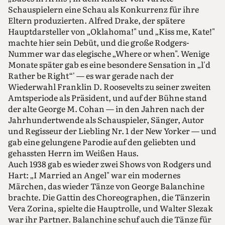
Schauspielern eine Schau als Konkurrenz für ihre
Eltern produzierten. Alfred Drake, der spätere
Hauptdarsteller von „Oklahoma!" und „Kiss me, Kate!"
machte hier sein Debüt, und die große Rodgers-
Nummer war das elegische „Where or when". Wenige
Monate später gab es eine besondere Sensation in „l'd
Rather be Right“' — es war gerade nach der
Wiederwahl Franklin D. Roosevelts zu seiner zweiten
Amtsperiode als Präsident, und auf der Bühne stand
der alte George M. Cohan — in den Jahren nach der
Jahrhundertwende als Schauspieler, Sänger, Autor
und Regisseur der Liebling Nr. 1 der New Yorker — und
gab eine gelungene Parodie auf den geliebten und
gehassten Herrn im Weißen Haus.
Auch 1938 gab es wieder zwei Shows von Rodgers und
Hart: „I Married an Angel" war ein modernes
Märchen, das wieder Tänze von George Balanchine
brachte. Die Gattin des Choreographen, die Tänzerin
Vera Zorina, spielte die Hauptrolle, und Walter Slezak
war ihr Partner. Balanchine schuf auch die Tänze für