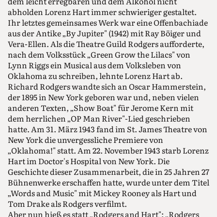
dem leicht erregbaren und dem Alkohol nicht
abholden Lorenz Hart immer schwieriger gestaltet.
Ihr letztes gemeinsames Werk war eine Offenbachiade
aus der Antike „By Jupiter" (1942) mit Ray Böiger und
Vera-Ellen. Als die Theatre Guild Rodgers aufforderte,
nach dem Volksstück „Green Grow the Lilacs" von
Lynn Riggs ein Musical aus dem Volksleben von
Oklahoma zu schreiben, lehnte Lorenz Hart ab.
Richard Rodgers wandte sich an Oscar Hammerstein,
der 1895 in New York geboren war und, neben vielen
anderen Texten, „Show Boat" für Jerome Kern mit
dem herrlichen „OP Man River"-Lied geschrieben
hatte. Am 31. März 1943 fand im St. James Theatre von
New York die unvergessliche Premiere von
„Oklahoma!" statt. Am 22. November 1943 starb Lorenz
Hart im Doctor's Hospital von New York. Die
Geschichte dieser Zusammenarbeit, die in 25 Jahren 27
Bühnenwerke erschaffen hatte, wurde unter dem Titel
„Words and Music" mit Mickey Rooney als Hart und
Tom Drake als Rodgers verfilmt.
Aber nun hieß es statt „Rodgers and Hart": „Rodgers