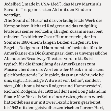
Jodellied („made in USA-Lied"), das Mary Martin als
Baronin Trapp im ersten Akt mit den Kindern
vorträgt.
„The Sound of Music" ist das vorläufig letzte Werk des
Komponisten Richard Rodgers und das endgültig
letzte aus seiner sechzehnjährigen Zusammenarbeit
mit dem Textdichter Oscar Hammerstein, der im
Sommer 1960 einem langen Leiden erlegen ist. Der
Begriff „Rodgers and Hammerstein" bedeutet für die
Amerikaner ein Dioskurenpaar, dem es unvergessliche
Abende des Broadway-Theaters verdankt. Es ist
typisch für die Einstellung des Amerikaners zum
Musical, bei dem das Wort eine der Musik mindestens
gleichbedeutende Rolle spielt, dass man nicht, wie bei
uns, sagt: „Die lustige Witwe ist von Lehar", sondern
stets „Oklahoma ist von Rodgers und Hammerstein".
Richard Rodgers, der 1902 auf der Insel Long Island im
Staate New York als Sohn eines Arztes geboren wurde,
hat zeitlebens nur mit zwei Textdichtern gearbeitet:
bis 1942 mit dem geistvoll-exzentrischen Lorenz Hart,