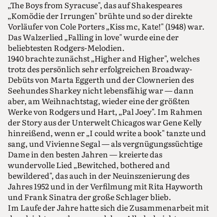
„The Boys from Syracuse", das auf Shakespeares
„Komödie der Irrungen" brühte und so der direkte
Vorläufer von Cole Porters „Kiss mc, Kate!" (1948) war.
Das Walzerlied „Falling in love" wurde eine der
beliebtesten Rodgers-Melodien.
1940 brachte zunächst „Higher and Higher", welches
trotz des persönlich sehr erfolgreichen Broadway-
Debüts von Marta Eggerth und der Clownerien des
Seehundes Sharkey nicht lebensfähig war — dann
aber, am Weihnachtstag, wieder eine der größten
Werke von Rodgers und Hart, „Pal Joey". Im Rahmen
der Story aus der Unterwelt Chicagos war Gene Kelly
hinreißend, wenn er „I could write a book" tanzte und
sang, und Vivienne Segal — als vergnügungssüchtige
Dame in den besten Jahren — kreierte das
wundervolle Lied „Bewitched, bothered and
bewildered", das auch in der Neuinszenierung des
Jahres 1952 und in der Verfilmung mit Rita Hayworth
und Frank Sinatra der große Schlager blieb.
Im Laufe der Jahre hatte sich die Zusammenarbeit mit