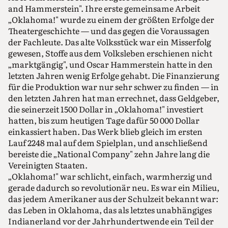
and Hammerstein". Ihre erste gemeinsame Arbeit
„Oklahoma!" wurde zu einem der größten Erfolge der
Theatergeschichte — und das gegen die Voraussagen
der Fachleute. Das alte Volksstück war ein Misserfolg
gewesen, Stoffe aus dem Volksleben erschienen nicht
„marktgängig", und Oscar Hammerstein hatte in den
letzten Jahren wenig Erfolge gehabt. Die Finanzierung
für die Produktion war nur sehr schwer zu finden — in
den letzten Jahren hat man errechnet, dass Geldgeber,
die seinerzeit 1500 Dollar in „Oklahoma!" investiert
hatten, bis zum heutigen Tage dafür 50 000 Dollar
einkassiert haben. Das Werk blieb gleich im ersten
Lauf 2248 mal auf dem Spielplan, und anschließend
bereiste die „National Company" zehn Jahre lang die
Vereinigten Staaten.
„Oklahoma!" war schlicht, einfach, warmherzig und
gerade dadurch so revolutionär neu. Es war ein Milieu,
das jedem Amerikaner aus der Schulzeit bekannt war:
das Leben in Oklahoma, das als letztes unabhängiges
Indianerland vor der Jahrhundertwende ein Teil der