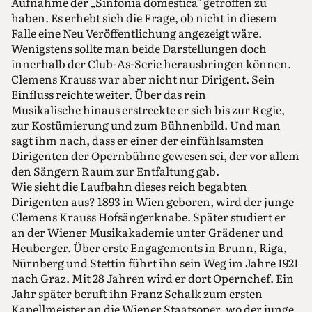
Aufnahme der „Sinfonia domestica" getroffen zu
haben. Es erhebt sich die Frage, ob nicht in diesem
Falle eine Neu Veröffentlichung angezeigt wäre.
Wenigstens sollte man beide Darstellungen doch
innerhalb der Club-As-Serie herausbringen können.
Clemens Krauss war aber nicht nur Dirigent. Sein
Einfluss reichte weiter. Über das rein
Musikalische hinaus erstreckte er sich bis zur Regie,
zur Kostümierung und zum Bühnenbild. Und man
sagt ihm nach, dass er einer der einfühlsamsten
Dirigenten der Opernbühne gewesen sei, der vor allem
den Sängern Raum zur Entfaltung gab.
Wie sieht die Laufbahn dieses reich begabten
Dirigenten aus? 1893 in Wien geboren, wird der junge
Clemens Krauss Hofsängerknabe. Später studiert er
an der Wiener Musikakademie unter Grädener und
Heuberger. Über erste Engagements in Brunn, Riga,
Nürnberg und Stettin führt ihn sein Weg im Jahre 1921
nach Graz. Mit 28 Jahren wird er dort Opernchef. Ein
Jahr später beruft ihn Franz Schalk zum ersten
Kapellmeister an die Wiener Staatsoper, wo der junge