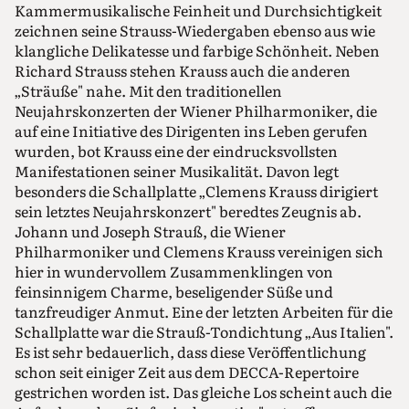
Kammermusikalische Feinheit und Durchsichtigkeit
zeichnen seine Strauss-Wiedergaben ebenso aus wie
klangliche Delikatesse und farbige Schönheit. Neben
Richard Strauss stehen Krauss auch die anderen
„Sträuße" nahe. Mit den traditionellen
Neujahrskonzerten der Wiener Philharmoniker, die
auf eine Initiative des Dirigenten ins Leben gerufen
wurden, bot Krauss eine der eindrucksvollsten
Manifestationen seiner Musikalität. Davon legt
besonders die Schallplatte „Clemens Krauss dirigiert
sein letztes Neujahrskonzert" beredtes Zeugnis ab.
Johann und Joseph Strauß, die Wiener
Philharmoniker und Clemens Krauss vereinigen sich
hier in wundervollem Zusammenklingen von
feinsinnigem Charme, beseligender Süße und
tanzfreudiger Anmut. Eine der letzten Arbeiten für die
Schallplatte war die Strauß-Tondichtung „Aus Italien".
Es ist sehr bedauerlich, dass diese Veröffentlichung
schon seit einiger Zeit aus dem DECCA-Repertoire
gestrichen worden ist. Das gleiche Los scheint auch die