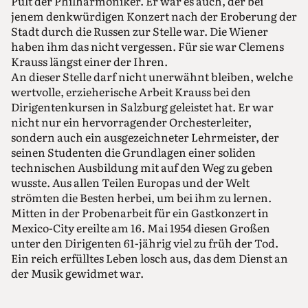
Pult der Philharmoniker. Er war es auch, der bei
jenem denkwürdigen Konzert nach der Eroberung der
Stadt durch die Russen zur Stelle war. Die Wiener
haben ihm das nicht vergessen. Für sie war Clemens
Krauss längst einer der Ihren.
An dieser Stelle darf nicht unerwähnt bleiben, welche
wertvolle, erzieherische Arbeit Krauss bei den
Dirigentenkursen in Salzburg geleistet hat. Er war
nicht nur ein hervorragender Orchesterleiter,
sondern auch ein ausgezeichneter Lehrmeister, der
seinen Studenten die Grundlagen einer soliden
technischen Ausbildung mit auf den Weg zu geben
wusste. Aus allen Teilen Europas und der Welt
strömten die Besten herbei, um bei ihm zu lernen.
Mitten in der Probenarbeit für ein Gastkonzert in
Mexico-City ereilte am 16. Mai 1954 diesen Großen
unter den Dirigenten 61-jährig viel zu früh der Tod.
Ein reich erfülltes Leben losch aus, das dem Dienst an
der Musik gewidmet war.