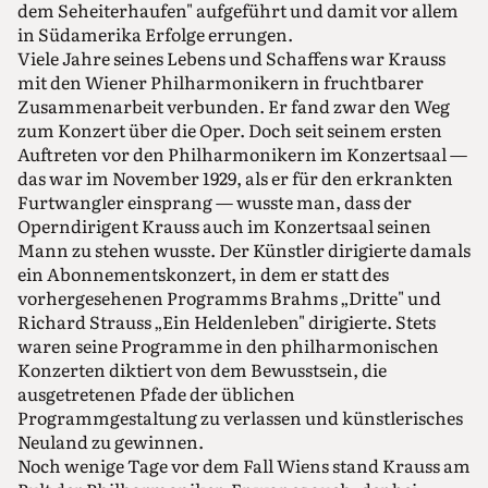
dem Seheiterhaufen" aufgeführt und damit vor allem
in Südamerika Erfolge errungen.
Viele Jahre seines Lebens und Schaffens war Krauss
mit den Wiener Philharmonikern in fruchtbarer
Zusammenarbeit verbunden. Er fand zwar den Weg
zum Konzert über die Oper. Doch seit seinem ersten
Auftreten vor den Philharmonikern im Konzertsaal —
das war im November 1929, als er für den erkrankten
Furtwangler einsprang — wusste man, dass der
Operndirigent Krauss auch im Konzertsaal seinen
Mann zu stehen wusste. Der Künstler dirigierte damals
ein Abonnementskonzert, in dem er statt des
vorhergesehenen Programms Brahms „Dritte" und
Richard Strauss „Ein Heldenleben" dirigierte. Stets
waren seine Programme in den philharmonischen
Konzerten diktiert von dem Bewusstsein, die
ausgetretenen Pfade der üblichen
Programmgestaltung zu verlassen und künstlerisches
Neuland zu gewinnen.
Noch wenige Tage vor dem Fall Wiens stand Krauss am