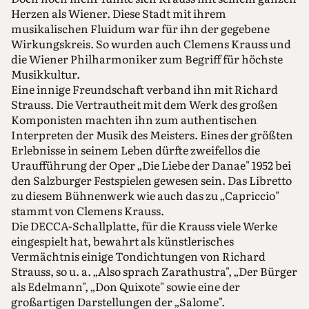
Herzen als Wiener. Diese Stadt mit ihrem
musikalischen Fluidum war für ihn der gegebene
Wirkungskreis. So wurden auch Clemens Krauss und
die Wiener Philharmoniker zum Begriff für höchste
Musikkultur.
Eine innige Freundschaft verband ihn mit Richard
Strauss. Die Vertrautheit mit dem Werk des großen
Komponisten machten ihn zum authentischen
Interpreten der Musik des Meisters. Eines der größten
Erlebnisse in seinem Leben dürfte zweifellos die
Uraufführung der Oper „Die Liebe der Danae" 1952 bei
den Salzburger Festspielen gewesen sein. Das Libretto
zu diesem Bühnenwerk wie auch das zu „Capriccio"
stammt von Clemens Krauss.
Die DECCA-Schallplatte, für die Krauss viele Werke
eingespielt hat, bewahrt als künstlerisches
Vermächtnis einige Tondichtungen von Richard
Strauss, so u. a. „Also sprach Zarathustra", „Der Bürger
als Edelmann", „Don Quixote" sowie eine der
großartigen Darstellungen der „Salome".