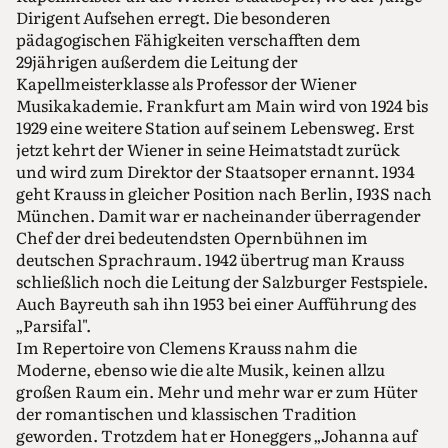
Dirigent Aufsehen erregt. Die besonderen
pädagogischen Fähigkeiten verschafften dem
29jährigen außerdem die Leitung der
Kapellmeisterklasse als Professor der Wiener
Musikakademie. Frankfurt am Main wird von 1924 bis
1929 eine weitere Station auf seinem Lebensweg. Erst
jetzt kehrt der Wiener in seine Heimatstadt zurück
und wird zum Direktor der Staatsoper ernannt. 1934
geht Krauss in gleicher Position nach Berlin, I93S nach
München. Damit war er nacheinander überragender
Chef der drei bedeutendsten Opernbühnen im
deutschen Sprachraum. 1942 übertrug man Krauss
schließlich noch die Leitung der Salzburger Festspiele.
Auch Bayreuth sah ihn 1953 bei einer Aufführung des
„Parsifal".
Im Repertoire von Clemens Krauss nahm die
Moderne, ebenso wie die alte Musik, keinen allzu
großen Raum ein. Mehr und mehr war er zum Hüter
der romantischen und klassischen Tradition
geworden. Trotzdem hat er Honeggers „Johanna auf