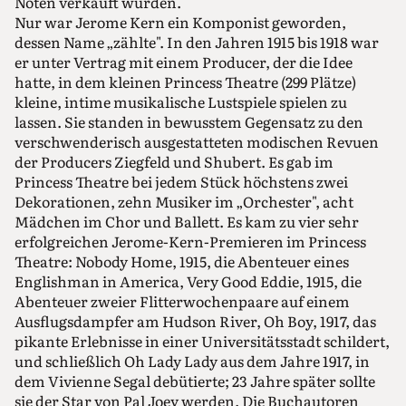
Noten verkauft wurden.
Nur war Jerome Kern ein Komponist geworden,
dessen Name „zählte". In den Jahren 1915 bis 1918 war
er unter Vertrag mit einem Producer, der die Idee
hatte, in dem kleinen Princess Theatre (299 Plätze)
kleine, intime musikalische Lustspiele spielen zu
lassen. Sie standen in bewusstem Gegensatz zu den
verschwenderisch ausgestatteten modischen Revuen
der Producers Ziegfeld und Shubert. Es gab im
Princess Theatre bei jedem Stück höchstens zwei
Dekorationen, zehn Musiker im „Orchester", acht
Mädchen im Chor und Ballett. Es kam zu vier sehr
erfolgreichen Jerome-Kern-Premieren im Princess
Theatre: Nobody Home, 1915, die Abenteuer eines
Englishman in America, Very Good Eddie, 1915, die
Abenteuer zweier Flitterwochenpaare auf einem
Ausflugsdampfer am Hudson River, Oh Boy, 1917, das
pikante Erlebnisse in einer Universitätsstadt schildert,
und schließlich Oh Lady Lady aus dem Jahre 1917, in
dem Vivienne Segal debütierte; 23 Jahre später sollte
sie der Star von Pal Joey werden. Die Buchautoren