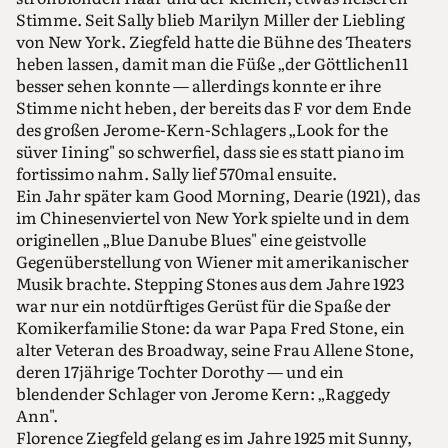
Stimme. Seit Sally blieb Marilyn Miller der Liebling
von New York. Ziegfeld hatte die Bühne des Theaters
heben lassen, damit man die Füße „der Göttlichen11
besser sehen konnte — allerdings konnte er ihre
Stimme nicht heben, der bereits das F vor dem Ende
des großen Jerome-Kern-Schlagers „Look for the
süver Iining" so schwerfiel, dass sie es statt piano im
fortissimo nahm. Sally lief 570mal ensuite.
Ein Jahr später kam Good Morning, Dearie (1921), das
im Chinesenviertel von New York spielte und in dem
originellen „Blue Danube Blues" eine geistvolle
Gegenüberstellung von Wiener mit amerikanischer
Musik brachte. Stepping Stones aus dem Jahre 1923
war nur ein notdürftiges Gerüst für die Spaße der
Komikerfamilie Stone: da war Papa Fred Stone, ein
alter Veteran des Broadway, seine Frau Allene Stone,
deren 17jährige Tochter Dorothy — und ein
blendender Schlager von Jerome Kern: „Raggedy
Ann".
Florence Ziegfeld gelang es im Jahre 1925 mit Sunny,