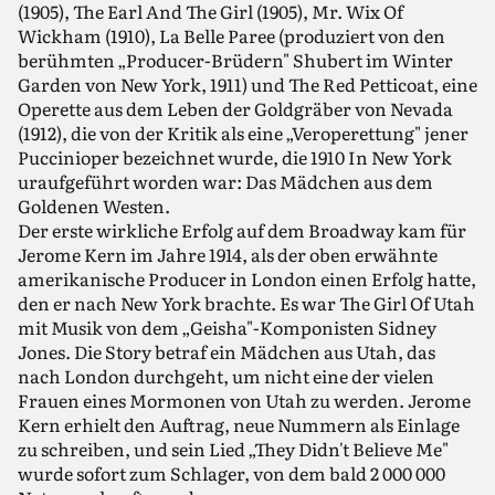
(1905), The Earl And The Girl (1905), Mr. Wix Of
Wickham (1910), La Belle Paree (produziert von den
berühmten „Producer-Brüdern" Shubert im Winter
Garden von New York, 1911) und The Red Petticoat, eine
Operette aus dem Leben der Goldgräber von Nevada
(1912), die von der Kritik als eine „Veroperettung" jener
Puccinioper bezeichnet wurde, die 1910 In New York
uraufgeführt worden war: Das Mädchen aus dem
Goldenen Westen.
Der erste wirkliche Erfolg auf dem Broadway kam für
Jerome Kern im Jahre 1914, als der oben erwähnte
amerikanische Producer in London einen Erfolg hatte,
den er nach New York brachte. Es war The Girl Of Utah
mit Musik von dem „Geisha"-Komponisten Sidney
Jones. Die Story betraf ein Mädchen aus Utah, das
nach London durchgeht, um nicht eine der vielen
Frauen eines Mormonen von Utah zu werden. Jerome
Kern erhielt den Auftrag, neue Nummern als Einlage
zu schreiben, und sein Lied „They Didn't Believe Me"
wurde sofort zum Schlager, von dem bald 2 000 000