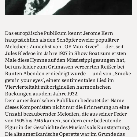
Das europäische Publikum kennt Jerome Kern
hauptsächlich als den Schöpfer zweier populärer
Melodien: Zunächst von „OF Man River" — der, seit
Jules Bledsoe im Jahre 1927 in Show Boat zum ersten
Male diese Hymne auf den Mississippi gesungen hat,
bei uns leider zum Grimassen verzerrten Reißer bei
Bunten Abenden erniedrigt wurde — und von „Smoke
gets in your eyes", einem sentimentalen Lied im
Viervierteltakt mit originellen harmonischen
Rückungen aus dem Jahre 1932.
Dem amerikanischen Publikum bedeutet der Name
dieses Komponisten nicht nur die Erinnerung an eine
Unzahl bezaubernder Melodien, die aus seiner Feder
von 1905 bis 1945 kamen, sondern eine bedeutende
Figur in der Geschichte des Musicals als Kunstgattung.
Die alte amerikanische Operette war im Grunde das