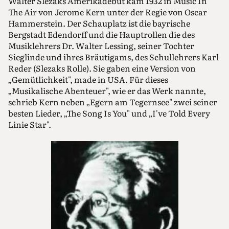
Walter Slezaks Amerikadebut kam 1932 in Music In
The Air von Jerome Kern unter der Regie von Oscar
Hammerstein. Der Schauplatz ist die bayrische
Bergstadt Edendorff und die Hauptrollen die des
Musiklehrers Dr. Walter Lessing, seiner Tochter
Sieglinde und ihres Bräutigams, des Schullehrers Karl
Reder (Slezaks Rolle). Sie gaben eine Version von
„Gemütlichkeit", made in USA. Für dieses
„Musikalische Abenteuer", wie er das Werk nannte,
schrieb Kern neben „Egern am Tegernsee" zwei seiner
besten Lieder, „The Song Is You" und „I've Told Every
Linie Star".