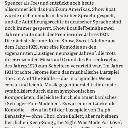
Spencer als Joe) und entzückt noch heute
allsommerlich das Publikum Amerikas. Show Boat
wurde noch niemals in deutscher Sprache gespielt,
und die Aufführungsrechte in deutscher Sprache sind
noch immer gesperrt. Show Boat lief beinahe zwei
Jahre ensuite nach der Premiere des Jahres 1927.
Die nächste Jerome-Kern-Show, Sweet Adeline aus
dem Jahre 1929, war eine Komödie aus den
sogenannten „Lustigen neunziger Jahren", die trotz
ihrer reizenden Musik auf Grund des Börsenkrachs
des Jahres 1929 zum Scheitern verurteilt war. Im Jahre
1931 brachte Jerome Kern das musikalische Lustspiel
The Cat And The Fiddle — das in origineller Weise
ernste und leichte Musik gegenüberstellt: die ernste
symbolisiert durch einen symphonischen
Komponisten, die leichte durch ein amerikanisches
»Schlager-Fan-Mädchen". Es war eine entzückende
Komödie — etwa im Stil der Lustspiele von Ralph
Benatzky — ohne Chor, ohne Ballett, aber mit einem
herrlichen Kern-Song „The Night Was Made For Love".