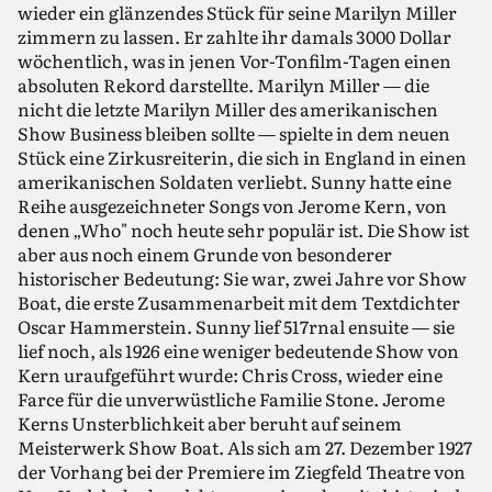
wieder ein glänzendes Stück für seine Marilyn Miller
zimmern zu lassen. Er zahlte ihr damals 3000 Dollar
wöchentlich, was in jenen Vor-Tonfilm-Tagen einen
absoluten Rekord darstellte. Marilyn Miller — die
nicht die letzte Marilyn Miller des amerikanischen
Show Business bleiben sollte — spielte in dem neuen
Stück eine Zirkusreiterin, die sich in England in einen
amerikanischen Soldaten verliebt. Sunny hatte eine
Reihe ausgezeichneter Songs von Jerome Kern, von
denen „Who" noch heute sehr populär ist. Die Show ist
aber aus noch einem Grunde von besonderer
historischer Bedeutung: Sie war, zwei Jahre vor Show
Boat, die erste Zusammenarbeit mit dem Textdichter
Oscar Hammerstein. Sunny lief 517rnal ensuite — sie
lief noch, als 1926 eine weniger bedeutende Show von
Kern uraufgeführt wurde: Chris Cross, wieder eine
Farce für die unverwüstliche Familie Stone. Jerome
Kerns Unsterblichkeit aber beruht auf seinem
Meisterwerk Show Boat. Als sich am 27. Dezember 1927
der Vorhang bei der Premiere im Ziegfeld Theatre von