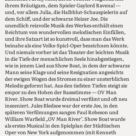
ihrem Bräutigam, dem Spieler Gaylord Ravenal —
und, vor allem Julia, die Halbblut-Schauspielerin auf
dem Schiff, und der schwarze Heizer Joe. Die
unendlich reizvolle Musik des Werkes enthält einen
Reichtum von wundervollen melodischen Einfällen,
und ihre Satzart ist so kunstvoll, dass man das Werk
beinahe als eine Volks-Spicl-Oper bezeichnen könnte.
Und niemals vorher ist das Theater der leichten Musik
in die Tiefe der menschlichen Seele hinabgestiegen,
wie in jenem Lied aus Show Boat, in dem der schwarze
Mann seine Klage und seine Resignation angesichts
der ewigen Wogen des Stromes zu einer unsterblichen
Melodie geformt hat. Aus den tiefsten Tiefen steigt sie
empor zu den Hohen der Bassstimme — OV Man
River. Show Boat wurde dreimal verfilmt und oft neu
inszeniert. Jules Bledsoe war der erste Joe, in den
späteren Verfilmungen sangen Paul Robeson und
William Warfield „OV Man River". Show Boat wurde
als erstes Musical in den Spielplan der Städtischen
Oper von New York aufgenommen (mit Kenneth