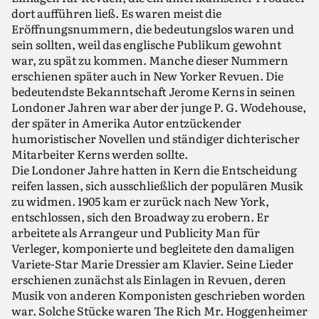
dort aufführen ließ. Es waren meist die
Eröffnungsnummern, die bedeutungslos waren und
sein sollten, weil das englische Publikum gewohnt
war, zu spät zu kommen. Manche dieser Nummern
erschienen später auch in New Yorker Revuen. Die
bedeutendste Bekanntschaft Jerome Kerns in seinen
Londoner Jahren war aber der junge P. G. Wodehouse,
der später in Amerika Autor entzückender
humoristischer Novellen und ständiger dichterischer
Mitarbeiter Kerns werden sollte.
Die Londoner Jahre hatten in Kern die Entscheidung
reifen lassen, sich ausschließlich der populären Musik
zu widmen. 1905 kam er zurück nach New York,
entschlossen, sich den Broadway zu erobern. Er
arbeitete als Arrangeur und Publicity Man für
Verleger, komponierte und begleitete den damaligen
Variete-Star Marie Dressier am Klavier. Seine Lieder
erschienen zunächst als Einlagen in Revuen, deren
Musik von anderen Komponisten geschrieben worden
war. Solche Stücke waren The Rich Mr. Hoggenheimer