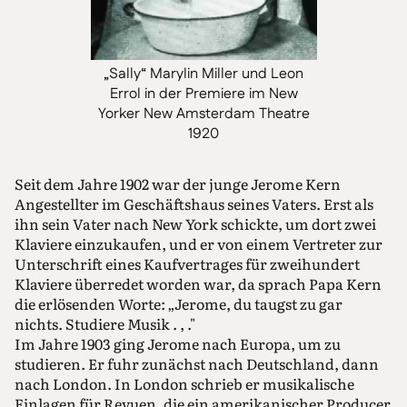
„Sally“ Marylin Miller und Leon
Errol in der Premiere im New
Yorker New Amsterdam Theatre
1920
Seit dem Jahre 1902 war der junge Jerome Kern
Angestellter im Geschäftshaus seines Vaters. Erst als
ihn sein Vater nach New York schickte, um dort zwei
Klaviere einzukaufen, und er von einem Vertreter zur
Unterschrift eines Kaufvertrages für zweihundert
Klaviere überredet worden war, da sprach Papa Kern
die erlösenden Worte: „Jerome, du taugst zu gar
nichts. Studiere Musik . , ."
Im Jahre 1903 ging Jerome nach Europa, um zu
studieren. Er fuhr zunächst nach Deutschland, dann
nach London. In London schrieb er musikalische
Einlagen für Revuen, die ein amerikanischer Producer