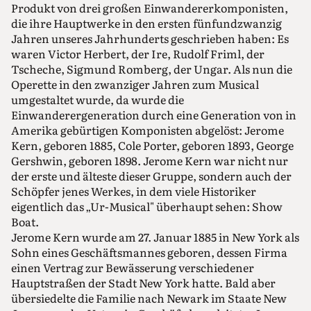
Produkt von drei großen Einwandererkomponisten,
die ihre Hauptwerke in den ersten fünfundzwanzig
Jahren unseres Jahrhunderts geschrieben haben: Es
waren Victor Herbert, der Ire, Rudolf Friml, der
Tscheche, Sigmund Romberg, der Ungar. Als nun die
Operette in den zwanziger Jahren zum Musical
umgestaltet wurde, da wurde die
Einwanderergeneration durch eine Generation von in
Amerika gebürtigen Komponisten abgelöst: Jerome
Kern, geboren 1885, Cole Porter, geboren 1893, George
Gershwin, geboren 1898. Jerome Kern war nicht nur
der erste und älteste dieser Gruppe, sondern auch der
Schöpfer jenes Werkes, in dem viele Historiker
eigentlich das „Ur-Musical" überhaupt sehen: Show
Boat.
Jerome Kern wurde am 27. Januar 1885 in New York als
Sohn eines Geschäftsmannes geboren, dessen Firma
einen Vertrag zur Bewässerung verschiedener
Hauptstraßen der Stadt New York hatte. Bald aber
übersiedelte die Familie nach Newark im Staate New