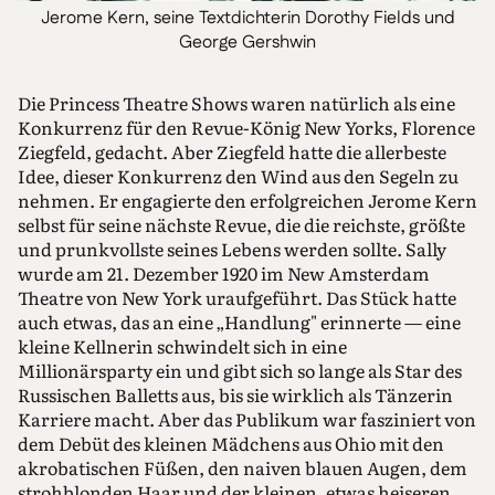
Jerome Kern, seine Textdichterin Dorothy Fields und
George Gershwin
Die Princess Theatre Shows waren natürlich als eine
Konkurrenz für den Revue-König New Yorks, Florence
Ziegfeld, gedacht. Aber Ziegfeld hatte die allerbeste
Idee, dieser Konkurrenz den Wind aus den Segeln zu
nehmen. Er engagierte den erfolgreichen Jerome Kern
selbst für seine nächste Revue, die die reichste, größte
und prunkvollste seines Lebens werden sollte. Sally
wurde am 21. Dezember 1920 im New Amsterdam
Theatre von New York uraufgeführt. Das Stück hatte
auch etwas, das an eine „Handlung" erinnerte — eine
kleine Kellnerin schwindelt sich in eine
Millionärsparty ein und gibt sich so lange als Star des
Russischen Balletts aus, bis sie wirklich als Tänzerin
Karriere macht. Aber das Publikum war fasziniert von
dem Debüt des kleinen Mädchens aus Ohio mit den
akrobatischen Füßen, den naiven blauen Augen, dem
strohblonden Haar und der kleinen, etwas heiseren