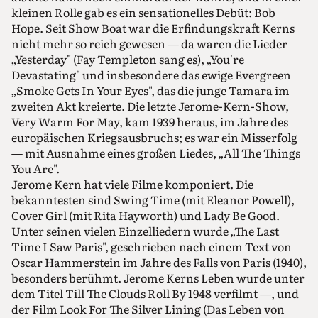
kleinen Rolle gab es ein sensationelles Debüt: Bob
Hope. Seit Show Boat war die Erfindungskraft Kerns
nicht mehr so reich gewesen — da waren die Lieder
„Yesterday" (Fay Templeton sang es), „You're
Devastating" und insbesondere das ewige Evergreen
„Smoke Gets In Your Eyes", das die junge Tamara im
zweiten Akt kreierte. Die letzte Jerome-Kern-Show,
Very Warm For May, kam 1939 heraus, im Jahre des
europäischen Kriegsausbruchs; es war ein Misserfolg
— mit Ausnahme eines großen Liedes, „All The Things
You Are".
Jerome Kern hat viele Filme komponiert. Die
bekanntesten sind Swing Time (mit Eleanor Powell),
Cover Girl (mit Rita Hayworth) und Lady Be Good.
Unter seinen vielen Einzelliedern wurde „The Last
Time I Saw Paris", geschrieben nach einem Text von
Oscar Hammerstein im Jahre des Falls von Paris (1940),
besonders berühmt. Jerome Kerns Leben wurde unter
dem Titel Till The Clouds Roll By 1948 verfilmt —, und
der Film Look For The Silver Lining (Das Leben von