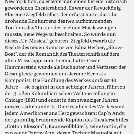
New York hob, da erlebte man einen bereits historisch
gewordenen Theaterabend. Es war der Revuekönig
Florence Ziegfeld selbst, der erfasst hatte, dass die
drohende Konkurrenz des neu aufkommenden
Tonfilms das Theater der leichten Musik zwingen
musste, neue Wege zu beschreiten. So wurde nun
dieses „Ur-Musical" geboren. Ziegfeld erwarb die
Rechte des neuen Romans von Edna Herber, „Show-
Boat", der die Romantik des Theaterschiffs auf dem
alten Mississippi zum Thema, hatte. Oscar
Hammerstein wurde als Buchautor und Verfasser der
Gesangtexte gewonnen und Jerome Kern als
Komponist. Die Handlung des Werkes umfasst 40
Jahre — sie beginnt in den achtziger Jahren, führt zu
der großen Kolumbianischen Weltausstellung in
Chicago (1893) und endet in den zwanziger Jahren
unseres Jahrhunderts. Die Gestalten des Werkes sind
jedem Amerikaner ans Herz gewachsen: Cap'n Andy,
der gutmütig brummende Kapitän des Theaterschiffes
„Cotton Blossom" („Baumwollblüte"}, seine Gattin, die
zankende Parthy Ann, deren Tochter Magnolia mit