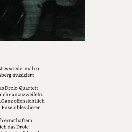
t es wiedermal so
nberg musiziert
s Drolc-Quartett
t mehr anzuzweifeln.
„Ganz offensichtlich
en Ensembles dieser
ich ernsthaftem
ich das Drolc-