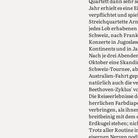
Quartett dann sehr s
Jahr erhielt es eine
verpflichtet und spie
Streichquartette Arn
jedes Lob erhabenen 
Schweiz, nach Frank
Konzerte in Jugoslaw
Kontinents und in Ja
Nach je drei Abenden
Oktober eine Skandi
Schweiz-Tournee, ab 
Australien-Fahrt gep
natürlich auch die v
Beethoven-Zyklus' vo
Die Reiseerlebnisse 
herrlichen Farbdiap
verbringen, als ihnen
breitbeinig mit dem 
Erdkugel stehen; nic
Trotz aller Routine 
eisernen Nerven pod