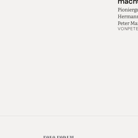
mach
Pionierge
Hermann 
Peter Ma
VON
PET