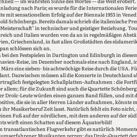
chnell — im wahrsten Sinne des Wortes — die Welt erobert
 Einladung nach Paris; es wurde für die Internationalen Fer
lte mit sensationellem Erfolg auf der Biennale 1953 in Vened
old Schönbergs. Bereits damals schrieb die italienische Pre
Meisterschaft" in technischer und geistiger Beziehung. Tou
reich und Italien wurden von da an in regelmäßigen Abst
ien, Griechenland, in fast allen Großstädten des südamer
pan schlössen sich an.
 bei den Festspielen in Dartington und Edinburgh in diese
navien-Reise, im Dezember nochmals eine nach England, im
März eine sieben- bis achtwöchige Reise durch die USA. Für 
lant. Dazwischen müssen all die Konzerte in Deutschland a
ertraglich festgelegten Schallplatten-Aufnahmen : die Fort
r allem; für die Zukunft sind auch die Quartette Schönber
der Drolc-Leute würden einen ganzen Band füllen, und mit 
ositive, die sie in aller Herren Länder aufnahmen, könnt
 ihr Musikerberuf Zeit lasst. Natürlich fehlt ein Foto nicht
einen Fuß auf der nördlichen, mit dem anderen auf der südl
hts wirft einen Schatten auf diesem Äquatorbild!
im transatlantischen Flugverkehr gibt es natürlich Momente,
iumserfahrener Musikanten zerren: das Drolc-Quartett den