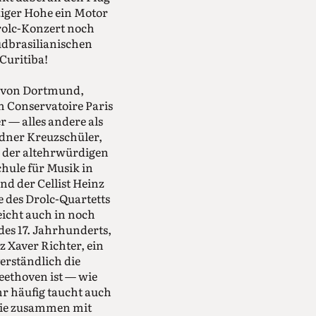
ftiger Hohe ein Motor
Drolc-Konzert noch
üdbrasilianischen
Curitiba!
 von Dortmund,
m Conservatoire Paris
 — alles andere als
esdner Kreuzschüler,
 der altehrwürdigen
chule für Musik in
nd der Cellist Heinz
 des Drolc-Quartetts
icht auch in noch
des 17. Jahrhunderts,
 Xaver Richter, ein
erständlich die
eethoven ist — wie
hr häufig taucht auch
 sie zusammen mit