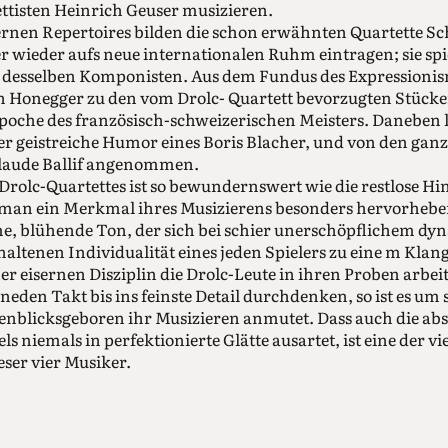
ttisten Heinrich Geuser musizieren.
rnen Repertoires bilden die schon erwähnten Quartette Sc
 wieder aufs neue internationalen Ruhm eintragen; sie spi
o desselben Komponisten. Aus dem Fundus des Expressionis
on Honegger zu den vom Drolc- Quartett bevorzugten Stücke
che des französisch-schweizerischen Meisters. Daneben l
er geistreiche Humor eines Boris Blacher, und von den gan
Claude Ballif angenommen.
s Drolc-Quartettes ist so bewundernswert wie die restlose Hi
te man ein Merkmal ihres Musizierens besonders hervorheben,
me, blühende Ton, der sich bei schier unerschöpflichem 
rhaltenen Individualität eines jeden Spielers zu eine m Kla
r eisernen Disziplin die Drolc-Leute in ihren Proben arbei
den Takt bis ins feinste Detail durchdenken, so ist es um
nblicksgeboren ihr Musizieren anmutet. Dass auch die abs
ls niemals in perfektionierte Glätte ausartet, ist eine der 
ser vier Musiker.