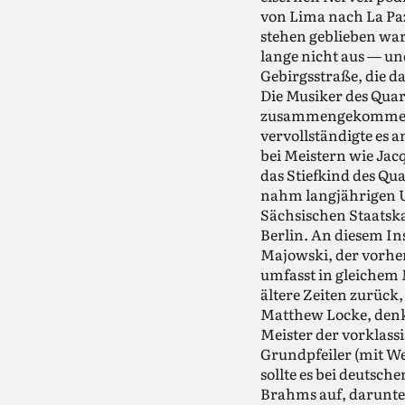
von Lima nach La Paz,
stehen geblieben war
lange nicht aus — un
Gebirgsstraße, die d
Die Musiker des Quar
zusammengekommen. 
vervollständigte es 
bei Meistern wie Jac
das Stiefkind des Qua
nahm langjährigen U
Sächsischen Staatska
Berlin. An diesem In
Majowski, der vorher
umfasst in gleichem 
ältere Zeiten zurück
Matthew Locke, denk
Meister der vorklas
Grundpfeiler (mit We
sollte es bei deutsch
Brahms auf, darunter