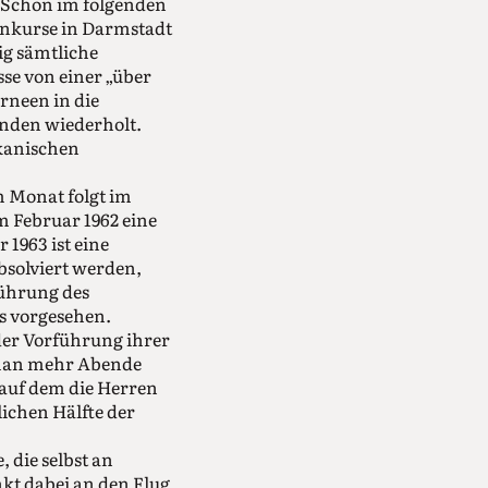
. Schon im folgenden
ienkurse in Darmstadt
ig sämtliche
sse von einer „über
rneen in die
änden wiederholt.
ikanischen
m Monat folgt im
 Februar 1962 eine
1963 ist eine
bsolviert werden,
führung des
gs vorgesehen.
der Vorführung ihrer
e man mehr Abende
, auf dem die Herren
ichen Hälfte der
 die selbst an
kt dabei an den Flug