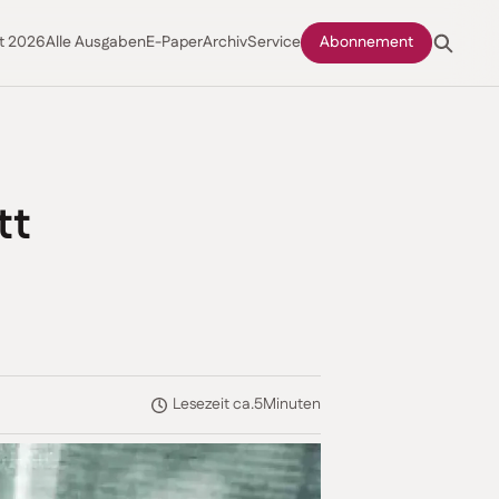
t 2026
Alle Ausgaben
E-Paper
Archiv
Service
Abonnement
tt
Lesezeit ca.
5
Minuten