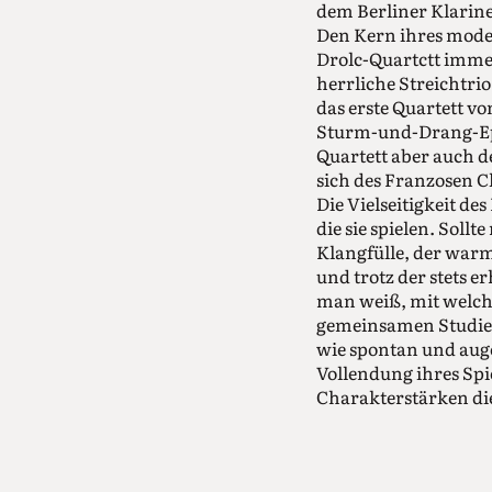
dem Berliner Klarine
Den Kern ihres mode
Drolc-Quartctt immer
herrliche Streichtri
das erste Quartett v
Sturm-und-Drang-Epo
Quartett aber auch d
sich des Franzosen 
Die Vielseitigkeit de
die sie spielen. Soll
Klangfülle, der war
und trotz der stets e
man weiß, mit welche
gemeinsamen Studiene
wie spontan und auge
Vollendung ihres Spie
Charakterstärken die