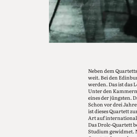
Neben dem Quartettsp
weit. Bei den Edinbu
werden. Das ist das 
Unter den Kammermus
eines der jüngsten. D
Schon vor drei Jahre
ist dieses Quartett z
Art auf international
Das Drolc-Quartett b
Studium gewidmet. Na