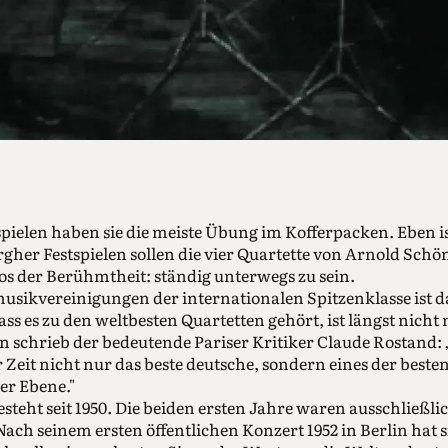
ielen haben sie die meiste Übung im Kofferpacken. Eben is
rgher Festspielen sollen die vier Quartette von Arnold Schö
Los der Berühmtheit: ständig unterwegs zu sein.
ikvereinigungen der internationalen Spitzenklasse ist da
ass es zu den weltbesten Quartetten gehört, ist längst nich
n schrieb der bedeutende Pariser Kritiker Claude Rostand: 
ur Zeit nicht nur das beste deutsche, sondern eines der best
er Ebene."
esteht seit 1950. Die beiden ersten Jahre waren ausschließl
ch seinem ersten öffentlichen Konzert 1952 in Berlin hat s