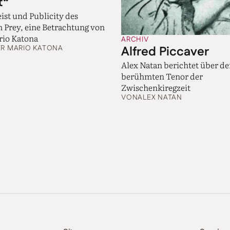
t“
ist und Publicity des
Prey, eine Betrachtung von
rio Katona
ARCHIV
Alfred Piccaver
ER MARIO KATONA
Alex Natan berichtet über d
berühmten Tenor der
Zwischenkiregzeit
VON
ALEX NATAN