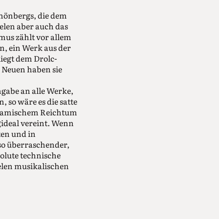
hönbergs, die dem
elen aber auch das
mus zählt vor allem
n, ein Werk aus der
iegt dem Drolc-
z Neuen haben sie
ngabe an alle Werke,
 so wäre es die satte
dynamischem Reichtum
ngideal vereint. Wenn
ten und in
 so überraschender,
olute technische
vielen musikalischen