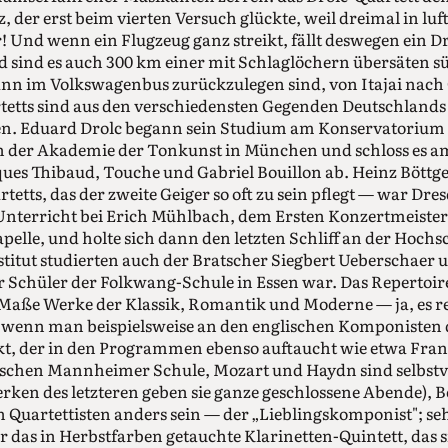
 der erst beim vierten Versuch glückte, weil dreimal in lu
! Und wenn ein Flugzeug ganz streikt, fällt deswegen ein 
d sind es auch 300 km einer mit Schlaglöchern übersäten s
ann im Volkswagenbus zurückzulegen sind, von Itajai nach 
tetts sind aus den verschiedensten Gegenden Deutschlands
Eduard Drolc begann sein Studium am Konservatorium
an der Akademie der Tonkunst in München und schloss es a
ques Thibaud, Touche und Gabriel Bouillon ab. Heinz Böttger
rtetts, das der zweite Geiger so oft zu sein pflegt — war Dr
nterricht bei Erich Mühlbach, dem Ersten Konzertmeister
pelle, und holte sich dann den letzten Schliff an der Hochs
stitut studierten auch der Bratscher Siegbert Ueberschaer u
 Schüler der Folkwang-Schule in Essen war. Das Repertoire
Maße Werke der Klassik, Romantik und Moderne — ja, es re
, wenn man beispielsweise an den englischen Komponisten 
t, der in den Programmen ebenso auftaucht wie etwa Franz
sischen Mannheimer Schule, Mozart und Haydn sind selbstv
rken des letzteren geben sie ganze geschlossene Abende), B
en Quartettisten anders sein — der „Lieblingskomponist"; se
 das in Herbstfarben getauchte Klarinetten-Quintett, das