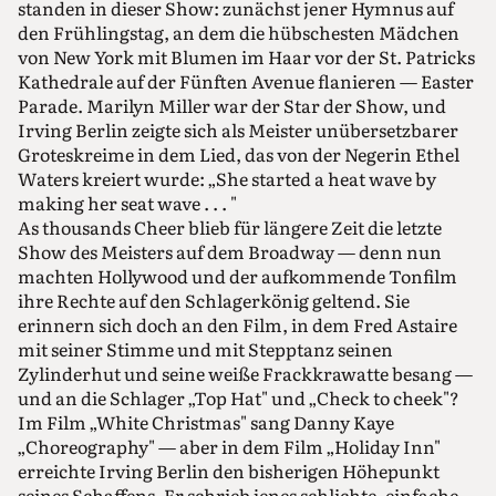
standen in dieser Show: zunächst jener Hymnus auf
den Frühlingstag, an dem die hübschesten Mädchen
von New York mit Blumen im Haar vor der St. Patricks
Kathedrale auf der Fünften Avenue flanieren — Easter
Parade. Marilyn Miller war der Star der Show, und
Irving Berlin zeigte sich als Meister unübersetzbarer
Groteskreime in dem Lied, das von der Negerin Ethel
Waters kreiert wurde: „She started a heat wave by
making her seat wave . . . "
As thousands Cheer blieb für längere Zeit die letzte
Show des Meisters auf dem Broadway — denn nun
machten Hollywood und der aufkommende Tonfilm
ihre Rechte auf den Schlagerkönig geltend. Sie
erinnern sich doch an den Film, in dem Fred Astaire
mit seiner Stimme und mit Stepptanz seinen
Zylinderhut und seine weiße Frackkrawatte besang —
und an die Schlager „Top Hat" und „Check to cheek"?
Im Film „White Christmas" sang Danny Kaye
„Choreography" — aber in dem Film „Holiday Inn"
erreichte Irving Berlin den bisherigen Höhepunkt
seines Schaffens. Er schrieb jenes schlichte, einfache,