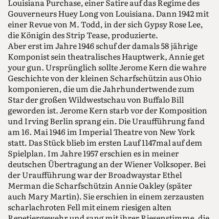
Louisiana Purchase, einer Satire auf das Regime des
Gouverneurs Huey Long von Louisiana. Dann 1942 mit
einer Revue von M. Todd, in der sich Gypsy Rose Lee,
die Königin des Strip Tease, produzierte.
Aber erst im Jahre 1946 schuf der damals 58 jährige
Komponist sein theatralisches Hauptwerk, Annie get
your gun. Ursprünglich sollte Jerome Kern die wahre
Geschichte von der kleinen Scharfschützin aus Ohio
komponieren, die um die Jahrhundertwende zum
Star der großen Wildwestschau von Buffalo Bill
geworden ist. Jerome Kern starb vor der Komposition
und Irving Berlin sprang ein. Die Uraufführung fand
am 16. Mai 1946 im Imperial Theatre von New York
statt. Das Stück blieb im ersten Lauf 1147mal auf dem
Spielplan. Im Jahre 1957 erschien es in meiner
deutschen Übertragung an der Wiener Volksoper. Bei
der Uraufführung war der Broadwaystar Ethel
Merman die Scharfschützin Annie Oakley (später
auch Mary Martin). Sie erschien in einem zerzausten
scharlachroten Fell mit einem riesigen alten
Repetiergewehr und sang mit ihrer Riesenstimme, die