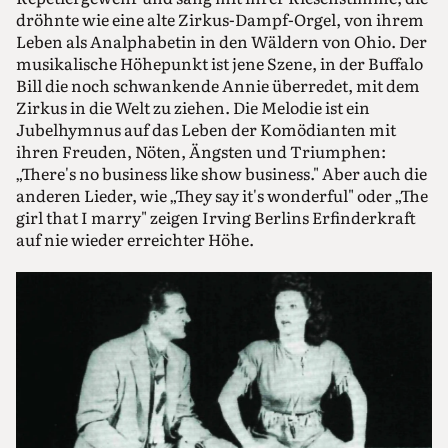
dröhnte wie eine alte Zirkus-Dampf-Orgel, von ihrem
Leben als Analphabetin in den Wäldern von Ohio. Der
musikalische Höhepunkt ist jene Szene, in der Buffalo
Bill die noch schwankende Annie überredet, mit dem
Zirkus in die Welt zu ziehen. Die Melodie ist ein
Jubelhymnus auf das Leben der Komödianten mit
ihren Freuden, Nöten, Ängsten und Triumphen:
„There's no business like show business." Aber auch die
anderen Lieder, wie „They say it's wonderful" oder „The
girl that I marry" zeigen Irving Berlins Erfinderkraft
auf nie wieder erreichter Höhe.