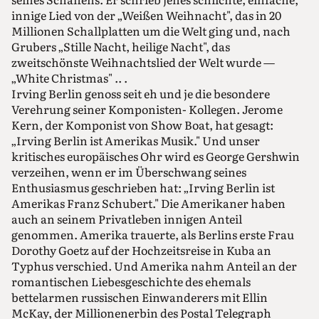
innige Lied von der „Weißen Weihnacht", das in 20
Millionen Schallplatten um die Welt ging und, nach
Grubers „Stille Nacht, heilige Nacht", das
zweitschönste Weihnachtslied der Welt wurde —
„White Christmas" .. .
Irving Berlin genoss seit eh und je die besondere
Verehrung seiner Komponisten- Kollegen. Jerome
Kern, der Komponist von Show Boat, hat gesagt:
„Irving Berlin ist Amerikas Musik." Und unser
kritisches europäisches Ohr wird es George Gershwin
verzeihen, wenn er im Überschwang seines
Enthusiasmus geschrieben hat: „Irving Berlin ist
Amerikas Franz Schubert." Die Amerikaner haben
auch an seinem Privatleben innigen Anteil
genommen. Amerika trauerte, als Berlins erste Frau
Dorothy Goetz auf der Hochzeitsreise in Kuba an
Typhus verschied. Und Amerika nahm Anteil an der
romantischen Liebesgeschichte des ehemals
bettelarmen russischen Einwanderers mit Ellin
McKay, der Millionenerbin des Postal Telegraph