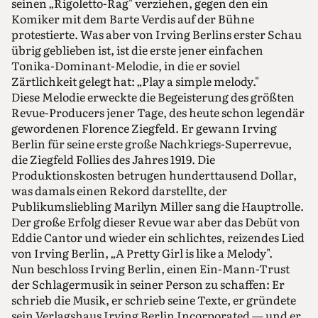
seinen „Rigoletto-Rag" verziehen, gegen den ein
Komiker mit dem Barte Verdis auf der Bühne
protestierte. Was aber von Irving Berlins erster Schau
übrig geblieben ist, ist die erste jener einfachen
Tonika-Dominant-Melodie, in die er soviel
Zärtlichkeit gelegt hat: „Play a simple melody."
Diese Melodie erweckte die Begeisterung des größten
Revue-Producers jener Tage, des heute schon legendär
gewordenen Florence Ziegfeld. Er gewann Irving
Berlin für seine erste große Nachkriegs-Superrevue,
die Ziegfeld Follies des Jahres 1919. Die
Produktionskosten betrugen hunderttausend Dollar,
was damals einen Rekord darstellte, der
Publikumsliebling Marilyn Miller sang die Hauptrolle.
Der große Erfolg dieser Revue war aber das Debüt von
Eddie Cantor und wieder ein schlichtes, reizendes Lied
von Irving Berlin, „A Pretty Girl is like a Melody".
Nun beschloss Irving Berlin, einen Ein-Mann-Trust
der Schlagermusik in seiner Person zu schaffen: Er
schrieb die Musik, er schrieb seine Texte, er gründete
sein Verlagshaus Irving Berlin Incorporated — und er