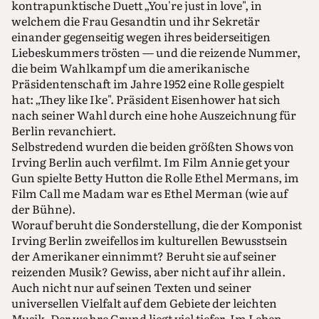
kontrapunktische Duett „You're just in love", in
welchem die Frau Gesandtin und ihr Sekretär
einander gegenseitig wegen ihres beiderseitigen
Liebeskummers trösten — und die reizende Nummer,
die beim Wahlkampf um die amerikanische
Präsidentenschaft im Jahre 1952 eine Rolle gespielt
hat: „They like Ike". Präsident Eisenhower hat sich
nach seiner Wahl durch eine hohe Auszeichnung für
Berlin revanchiert.
Selbstredend wurden die beiden größten Shows von
Irving Berlin auch verfilmt. Im Film Annie get your
Gun spielte Betty Hutton die Rolle Ethel Mermans, im
Film Call me Madam war es Ethel Merman (wie auf
der Bühne).
Worauf beruht die Sonderstellung, die der Komponist
Irving Berlin zweifellos im kulturellen Bewusstsein
der Amerikaner einnimmt? Beruht sie auf seiner
reizenden Musik? Gewiss, aber nicht auf ihr allein.
Auch nicht nur auf seinen Texten und seiner
universellen Vielfalt auf dem Gebiete der leichten
Musik. Der wahre Grund liegt viel tiefer. Im Leben