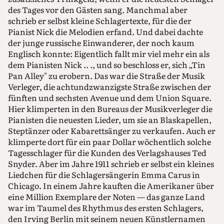
des Tages vor den Gästen sang. Manchmal aber
schrieb er selbst kleine Schlagertexte, für die der
Pianist Nick die Melodien erfand. Und dabei dachte
der junge russische Einwanderer, der noch kaum
Englisch konnte: Eigentlich fallt mir viel mehr ein als
dem Pianisten Nick .. ., und so beschloss er, sich „Tin
Pan Alley" zu erobern. Das war die Straße der Musik
Verleger, die achtundzwanzigste Straße zwischen der
fünften und sechsten Avenue und dem Union Square.
Hier klimperten in den Bureaus der Musikverleger die
Pianisten die neuesten Lieder, um sie an Blaskapellen,
Steptänzer oder Kabarettsänger zu verkaufen. Auch er
klimperte dort für ein paar Dollar wöchentlich solche
Tagesschlager für die Kunden des Verlagshauses Ted
Snyder. Aber im Jahre 1911 schrieb er selbst ein kleines
Liedchen für die Schlagersängerin Emma Carus in
Chicago. In einem Jahre kauften die Amerikaner über
eine Million Exemplare der Noten — das ganze Land
war im Taumel des Rhythmus des ersten Schlagers,
den Irving Berlin mit seinem neuen Künstlernamen