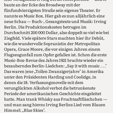
baute an der Ecke des Broadway mit der
fünfundvierzigsten Straße sein eigenes Theater. Er
nannte es Music Box. Hier gab es nun alljährlich eine
neue Schau — Buch-, Gesangstexte und Musik: Irving
Berlin. Die Produktionskosten betrugen im
Durchschnitt 200 000 Dollar, also doppelt so viel wie bei
Ziegfeld. Viele spätere Stars machten hier ihr Debüt,
wie die wundervolle Sopranistin der Metropolitan
Opera, Grace Moore, die vor einigen Jahren einem
Flugzeugunfall zum Opfer gefallen ist. Schon die erste
Music-Box-Revue des Jahres 1921 brachte wieder ein
bezauberndes Berlin-Liedchen: „Say it with music . . ."
Das waren jene „Tollen Zwanzigerjahre" in Amerika
unter den Präsidenten Harding und Coolidge, in
denen die 18. Verfassungsnovelle mit dem
verunglückten Alkohol verbot die betrunkenste
Periode der amerikanischen Geschichte eingeleitet
hatte. Man trank Whisky aus Fruchtsaftfläschchen —
und man sang hierzu Irving Berlins Lied vom Blauen
Himmel: „Blue Skies".