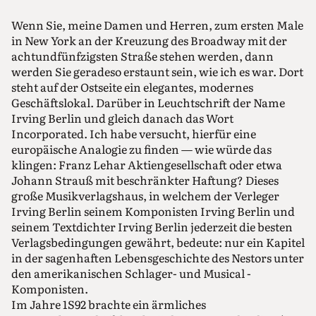
Wenn Sie, meine Damen und Herren, zum ersten Male
in New York an der Kreuzung des Broadway mit der
achtundfünfzigsten Straße stehen werden, dann
werden Sie geradeso erstaunt sein, wie ich es war. Dort
steht auf der Ostseite ein elegantes, modernes
Geschäftslokal. Darüber in Leuchtschrift der Name
Irving Berlin und gleich danach das Wort
Incorporated. Ich habe versucht, hierfür eine
europäische Analogie zu finden — wie würde das
klingen: Franz Lehar Aktiengesellschaft oder etwa
Johann Strauß mit beschränkter Haftung? Dieses
große Musikverlagshaus, in welchem der Verleger
Irving Berlin seinem Komponisten Irving Berlin und
seinem Textdichter Irving Berlin jederzeit die besten
Verlagsbedingungen gewährt, bedeute: nur ein Kapitel
in der sagenhaften Lebensgeschichte des Nestors unter
den amerikanischen Schlager- und Musical -
Komponisten.
Im Jahre 1S92 brachte ein ärmliches