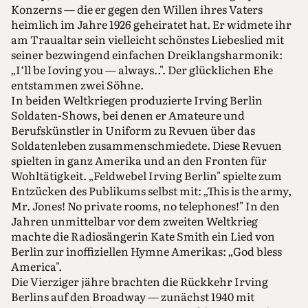
Konzerns — die er gegen den Willen ihres Vaters
heimlich im Jahre 1926 geheiratet hat. Er widmete ihr
am Traualtar sein vielleicht schönstes Liebeslied mit
seiner bezwingend einfachen Dreiklangsharmonik:
„I‘ll be Ioving you — always..". Der glücklichen Ehe
entstammen zwei Söhne.
In beiden Weltkriegen produzierte Irving Berlin
Soldaten-Shows, bei denen er Amateure und
Berufskünstler in Uniform zu Revuen über das
Soldatenleben zusammenschmiedete. Diese Revuen
spielten in ganz Amerika und an den Fronten für
Wohltätigkeit. „Feldwebel Irving Berlin" spielte zum
Entzücken des Publikums selbst mit: „This is the army,
Mr. Jones! No private rooms, no telephones!" In den
Jahren unmittelbar vor dem zweiten Weltkrieg
machte die Radiosängerin Kate Smith ein Lied von
Berlin zur inoffiziellen Hymne Amerikas: „God bless
America".
Die Vierziger jähre brachten die Rückkehr Irving
Berlins auf den Broadway — zunächst 1940 mit