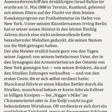
Auswandererschiff den dreijährigen Israel Baline (er
wurde am 11. Mai 1888 in Termin, Russland, geboren)
mit seinen Eltern auf der Flucht vor dem letzten
Kosakenprogrom zur Freiheitsstatue im Hafen von
New York. Unter seinem Künstlernamen Irving Berlin
hat er seiner neuen Heimat in den letzten fünfzig
Jahren durch eine nicht endenwollende Kette
bezaubernder Melodien gedankt, die seinen Namen
um die Welt getragen haben.
Der alte Meister erzählt heute gern von den Tagen
seiner Jugend: von seinem bettelarmen Vater, der in
den Synagogen des Armenvierteis an der Ostseite von
New York gesungen hat — von seinen Brüdern, die auf
den Straßen Zeitungen verkauften — und von den
ersten Cents, die er sich selbst verdient hatte:
Manchmal führte er einen blinden Bettler durch die
Straßen, manchmal bekam er kurze Jobs als Kellner
in billigen Kneipen — bei „Nigger's Mike" im
Chinesenviertel oder in Jim Kelly's nicht zu gut
beleumdetem Wirtshaus. Oft verdiente er sich dort ein
zusätzliches Trinkgeld, wenn er die neuesten Schlager