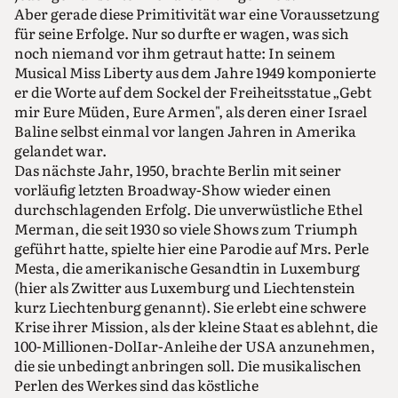
Aber gerade diese Primitivität war eine Voraussetzung
für seine Erfolge. Nur so durfte er wagen, was sich
noch niemand vor ihm getraut hatte: In seinem
Musical Miss Liberty aus dem Jahre 1949 komponierte
er die Worte auf dem Sockel der Freiheitsstatue „Gebt
mir Eure Müden, Eure Armen", als deren einer Israel
Baline selbst einmal vor langen Jahren in Amerika
gelandet war.
Das nächste Jahr, 1950, brachte Berlin mit seiner
vorläufig letzten Broadway-Show wieder einen
durchschlagenden Erfolg. Die unverwüstliche Ethel
Merman, die seit 1930 so viele Shows zum Triumph
geführt hatte, spielte hier eine Parodie auf Mrs. Perle
Mesta, die amerikanische Gesandtin in Luxemburg
(hier als Zwitter aus Luxemburg und Liechtenstein
kurz Liechtenburg genannt). Sie erlebt eine schwere
Krise ihrer Mission, als der kleine Staat es ablehnt, die
100-Millionen-DolIar-Anleihe der USA anzunehmen,
die sie unbedingt anbringen soll. Die musikalischen
Perlen des Werkes sind das köstliche