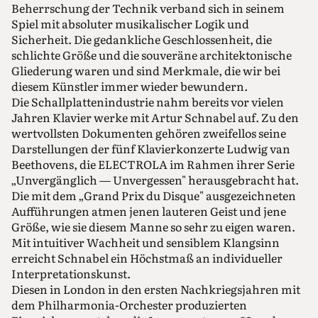
Beherrschung der Technik verband sich in seinem
Spiel mit absoluter musikalischer Logik und
Sicherheit. Die gedankliche Geschlossenheit, die
schlichte Größe und die souveräne architektonische
Gliederung waren und sind Merkmale, die wir bei
diesem Künstler immer wieder bewundern.
Die Schallplattenindustrie nahm bereits vor vielen
Jahren Klavier werke mit Artur Schnabel auf. Zu den
wertvollsten Dokumenten gehören zweifellos seine
Darstellungen der fünf Klavierkonzerte Ludwig van
Beethovens, die ELECTROLA im Rahmen ihrer Serie
„Unvergänglich — Unvergessen" herausgebracht hat.
Die mit dem „Grand Prix du Disque" ausgezeichneten
Aufführungen atmen jenen lauteren Geist und jene
Größe, wie sie diesem Manne so sehr zu eigen waren.
Mit intuitiver Wachheit und sensiblem Klangsinn
erreicht Schnabel ein Höchstmaß an individueller
Interpretationskunst.
Diesen in London in den ersten Nachkriegsjahren mit
dem Philharmonia-Orchester produzierten