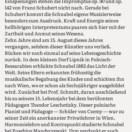
Einspielungen stehen die Impromptus op. 90 und op.
142 von Franz Schubert nicht nach. Gerade bei
Schubert kommt die Schnabel eigene Musizierweise
besonders zum Ausdruck. Kraft und Energie seines
hellhörigen Interpretentums paaren sich hier mit der
Zartheit und Anmut seines Wesens.
Zehn Jahre sind am 15. August dieses Jahres
vergangen, seitdem dieser Künstler uns verließ.
Bücken wir noch einmal auf seine Lebensgeschichte
zurück. In dem kleinen Dorf Lipnik in Polnisch-
Bessarabien erblickte Schnabel 1882 das Licht der
Welt. Seine Eltern erkannten frühzeitig die
musikalische Begabung des Kindes und schickten ihn
nach Wien, wo er schon als Sechsjähriger ausgebildet
wird. Zunächst bei Prof. Schmitt, daran anschließend
bis zu seinem 15. Lebensjahr bei dem berühmten
Pädagogen Theodor Leschetizky. Dieser polnische
Pianist und Pädagoge — Schüler von Czemy — war zu
seiner Zeit ein anerkannter Privatlehrer in Wien.
Harmonielehre und Kontrapunkt studierte Schnabel
bei Eusebius Mandyczewski. Ihm verdankt er auch