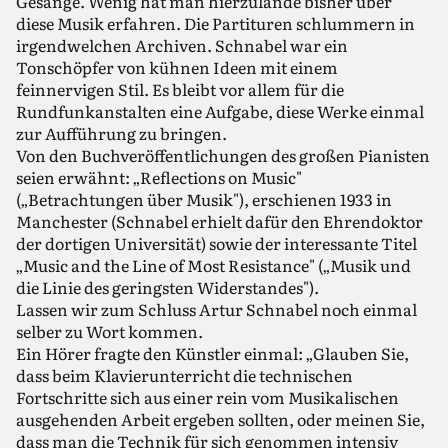
Gesänge. Wenig hat man hierzulande bisher über
diese Musik erfahren. Die Partituren schlummern in
irgendwelchen Archiven. Schnabel war ein
Tonschöpfer von kühnen Ideen mit einem
feinnervigen Stil. Es bleibt vor allem für die
Rundfunkanstalten eine Aufgabe, diese Werke einmal
zur Aufführung zu bringen.
Von den Buchveröffentlichungen des großen Pianisten
seien erwähnt: „Reflections on Music"
(„Betrachtungen über Musik"), erschienen 1933 in
Manchester (Schnabel erhielt dafür den Ehrendoktor
der dortigen Universität) sowie der interessante Titel
„Music and the Line of Most Resistance" („Musik und
die Linie des geringsten Widerstandes").
Lassen wir zum Schluss Artur Schnabel noch einmal
selber zu Wort kommen.
Ein Hörer fragte den Künstler einmal: „Glauben Sie,
dass beim Klavierunterricht die technischen
Fortschritte sich aus einer rein vom Musikalischen
ausgehenden Arbeit ergeben sollten, oder meinen Sie,
dass man die Technik für sich genommen intensiv