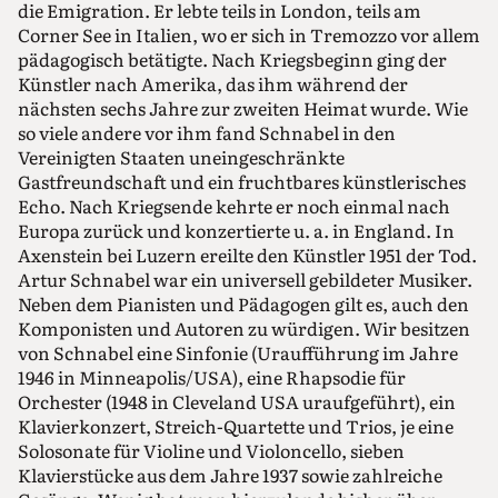
die Emigration. Er lebte teils in London, teils am
Corner See in Italien, wo er sich in Tremozzo vor allem
pädagogisch betätigte. Nach Kriegsbeginn ging der
Künstler nach Amerika, das ihm während der
nächsten sechs Jahre zur zweiten Heimat wurde. Wie
so viele andere vor ihm fand Schnabel in den
Vereinigten Staaten uneingeschränkte
Gastfreundschaft und ein fruchtbares künstlerisches
Echo. Nach Kriegsende kehrte er noch einmal nach
Europa zurück und konzertierte u. a. in England. In
Axenstein bei Luzern ereilte den Künstler 1951 der Tod.
Artur Schnabel war ein universell gebildeter Musiker.
Neben dem Pianisten und Pädagogen gilt es, auch den
Komponisten und Autoren zu würdigen. Wir besitzen
von Schnabel eine Sinfonie (Uraufführung im Jahre
1946 in Minneapolis/USA), eine Rhapsodie für
Orchester (1948 in Cleveland USA uraufgeführt), ein
Klavierkonzert, Streich-Quartette und Trios, je eine
Solosonate für Violine und Violoncello, sieben
Klavierstücke aus dem Jahre 1937 sowie zahlreiche