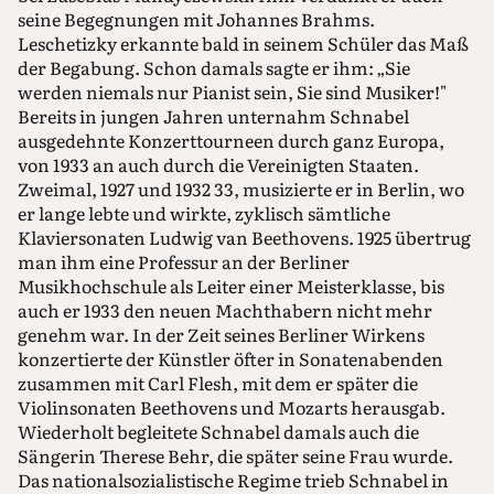
seine Begegnungen mit Johannes Brahms.
Leschetizky erkannte bald in seinem Schüler das Maß
der Begabung. Schon damals sagte er ihm: „Sie
werden niemals nur Pianist sein, Sie sind Musiker!"
Bereits in jungen Jahren unternahm Schnabel
ausgedehnte Konzerttourneen durch ganz Europa,
von 1933 an auch durch die Vereinigten Staaten.
Zweimal, 1927 und 1932 33, musizierte er in Berlin, wo
er lange lebte und wirkte, zyklisch sämtliche
Klaviersonaten Ludwig van Beethovens. 1925 übertrug
man ihm eine Professur an der Berliner
Musikhochschule als Leiter einer Meisterklasse, bis
auch er 1933 den neuen Machthabern nicht mehr
genehm war. In der Zeit seines Berliner Wirkens
konzertierte der Künstler öfter in Sonatenabenden
zusammen mit Carl Flesh, mit dem er später die
Violinsonaten Beethovens und Mozarts herausgab.
Wiederholt begleitete Schnabel damals auch die
Sängerin Therese Behr, die später seine Frau wurde.
Das nationalsozialistische Regime trieb Schnabel in