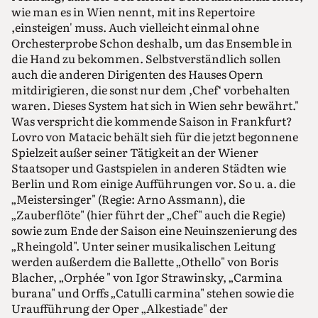
wie man es in Wien nennt, mit ins Repertoire
,einsteigen' muss. Auch vielleicht einmal ohne
Orchesterprobe Schon deshalb, um das Ensemble in
die Hand zu bekommen. Selbstverständlich sollen
auch die anderen Dirigenten des Hauses Opern
mitdirigieren, die sonst nur dem ,Chef‘ vorbehalten
waren. Dieses System hat sich in Wien sehr bewährt."
Was verspricht die kommende Saison in Frankfurt?
Lovro von Matacic behält sieh für die jetzt begonnene
Spielzeit außer seiner Tätigkeit an der Wiener
Staatsoper und Gastspielen in anderen Städten wie
Berlin und Rom einige Aufführungen vor. So u. a. die
„Meistersinger" (Regie: Arno Assmann), die
„Zauberflöte" (hier führt der „Chef" auch die Regie)
sowie zum Ende der Saison eine Neuinszenierung des
„Rheingold". Unter seiner musikalischen Leitung
werden außerdem die Ballette „Othello" von Boris
Blacher, „Orphée " von Igor Strawinsky, „Carmina
burana" und Orffs „Catulli carmina" stehen sowie die
Uraufführung der Oper „Alkestiade" der