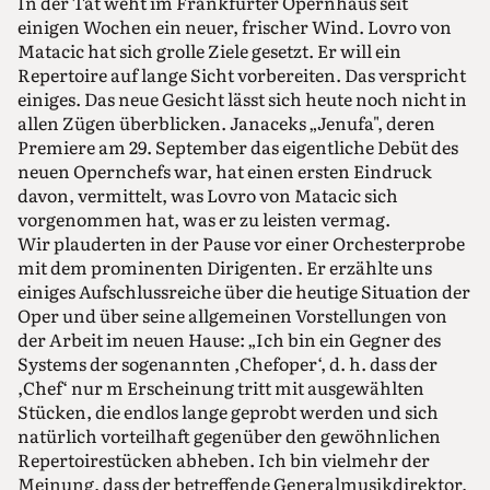
In der Tat weht im Frankfurter Opernhaus seit
einigen Wochen ein neuer, frischer Wind. Lovro von
Matacic hat sich grolle Ziele gesetzt. Er will ein
Repertoire auf lange Sicht vorbereiten. Das verspricht
einiges. Das neue Gesicht lässt sich heute noch nicht in
allen Zügen überblicken. Janaceks „Jenufa", deren
Premiere am 29. September das eigentliche Debüt des
neuen Opernchefs war, hat einen ersten Eindruck
davon, vermittelt, was Lovro von Matacic sich
vorgenommen hat, was er zu leisten vermag.
Wir plauderten in der Pause vor einer Orchesterprobe
mit dem prominenten Dirigenten. Er erzählte uns
einiges Aufschlussreiche über die heutige Situation der
Oper und über seine allgemeinen Vorstellungen von
der Arbeit im neuen Hause: „Ich bin ein Gegner des
Systems der sogenannten ,Chefoper‘, d. h. dass der
,Chef‘ nur m Erscheinung tritt mit ausgewählten
Stücken, die endlos lange geprobt werden und sich
natürlich vorteilhaft gegenüber den gewöhnlichen
Repertoirestücken abheben. Ich bin vielmehr der
Meinung, dass der betreffende Generalmusikdirektor,