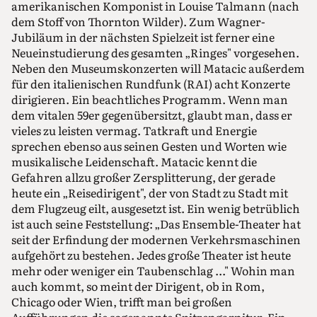
amerikanischen Komponist in Louise Talmann (nach
dem Stoff von Thornton Wilder). Zum Wagner-
Jubiläum in der nächsten Spielzeit ist ferner eine
Neueinstudierung des gesamten „Ringes" vorgesehen.
Neben den Museumskonzerten will Matacic außerdem
für den italienischen Rundfunk (RAI) acht Konzerte
dirigieren. Ein beachtliches Programm. Wenn man
dem vitalen 59er gegenübersitzt, glaubt man, dass er
vieles zu leisten vermag. Tatkraft und Energie
sprechen ebenso aus seinen Gesten und Worten wie
musikalische Leidenschaft. Matacic kennt die
Gefahren allzu großer Zersplitterung, der gerade
heute ein „Reisedirigent", der von Stadt zu Stadt mit
dem Flugzeug eilt, ausgesetzt ist. Ein wenig betrüblich
ist auch seine Feststellung: „Das Ensemble-Theater hat
seit der Erfindung der modernen Verkehrsmaschinen
aufgehört zu bestehen. Jedes große Theater ist heute
mehr oder weniger ein Taubenschlag ..." Wohin man
auch kommt, so meint der Dirigent, ob in Rom,
Chicago oder Wien, trifft man bei großen
Aufführungen die sogenannte Spitzengarnitur. Ein