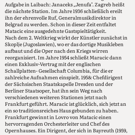
Aufgabe in Laibach: Janaceks „Jenufa". Zagreb heißt
die nächste Station. Im Jahre 1936 schließlich ereilt
ihn der ehrenvolle Ruf, Generalmusikdirektor in
Belgrad zu werden. Schon in dieser Zeit entfaltet
Matacic eine ausgedehnte Gastspieltätigkeit.
Nach dem 2. Weltkrieg wirkt der Künstler zunächst in
Skoplje (Jugoslawien), wo er das dortige Musikleben
aufbaut und die Oper nach den Kriegs wirren
reorganisiert. Im Jahre 1954 schließt Maracic dann
einen Exklusiv-Vertrag mit der englischen
Schallplatten- Gesellschaft Columbia, für die er
zahlreiche Aufnahmen einspielt. 195& Chefdirigent
der Sächsischen Staatskapelle Dresden und der
Berliner Staatsoper, hat ihn sein Weg nach
verschiedenen weiteren Stationen jetzt nach
Frankfurt geführt. Maracic ist glücklich, sich jetzt an
ein so traditionsreiches Haus gebunden zu haben.
Frankfurt gewinnt in Lovro von Matacic einen
hervorragenden Orchesterleiter und Chef des
Opernhauses. Ein Dirigent, der sich in Bayreuth (1959,