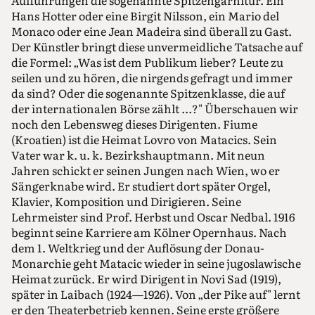
Hans Hotter oder eine Birgit Nilsson, ein Mario del
Monaco oder eine Jean Madeira sind überall zu Gast.
Der Künstler bringt diese unvermeidliche Tatsache auf
die Formel: „Was ist dem Publikum lieber? Leute zu
seilen und zu hören, die nirgends gefragt und immer
da sind? Oder die sogenannte Spitzenklasse, die auf
der internationalen Börse zählt ...?" Überschauen wir
noch den Lebensweg dieses Dirigenten. Fiume
(Kroatien) ist die Heimat Lovro von Matacics. Sein
Vater war k. u. k. Bezirkshauptmann. Mit neun
Jahren schickt er seinen Jungen nach Wien, wo er
Sängerknabe wird. Er studiert dort später Orgel,
Klavier, Komposition und Dirigieren. Seine
Lehrmeister sind Prof. Herbst und Oscar Nedbal. 1916
beginnt seine Karriere am Kölner Opernhaus. Nach
dem 1. Weltkrieg und der Auflösung der Donau-
Monarchie geht Matacic wieder in seine jugoslawische
Heimat zurück. Er wird Dirigent in Novi Sad (1919),
später in Laibach (1924—1926). Von „der Pike auf" lernt
er den Theaterbetrieb kennen. Seine erste größere