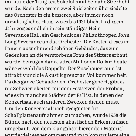
im Laufe der Tätigkeit Sokoloffs auf beinahe 80 erhöht
wurde. Nach den ersten zwei Spielzeiten übersiedelte
das Orchester in ein besseres, aber immer noch
unzulängliches Haus, wo es bis 1931 blieb. In diesem
Jahr zog es endlich in sein ständiges Heim —
Severance Hall, ein Geschenk des Philanthropen John
Long Scverance an das Orchester. Die Kosten dieses im
Innern ausnehmend schönen Gebäudes, das zum
Gedenken an die verstorbene Frau des Stifters erbaut
wurde, betrugen damals drei Millionen Dollar; heute
wäre es wohl das Doppelte. Der Zuschauerraum ist
attraktiv und die Akustik grenzt an Vollkommenheit.
Da das ganze Gebäude dem Orchester gehört, gibt es
nie Schwierigkeiten mit dem Festsetzen der Proben,
wie es in manchen Städten der Fall ist, in denen der
Konzertsaal auch anderen Zwecken dienen muss.
Um den Konzertsaal noch geeigneter für
Schallplattenaufnahmen zu machen, wurde 1958 die
Bühne nach den neuesten akustischen Erkenntnissen
umgebaut. Von dem klangabsorbierenden Material
wurde viel weggenommen und man konstruierte eine