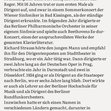
Reger. Mit 16 Jahren trat er zum ersten Male als
Dirigent auf, und zwar in einem Sommerkonzert der
Wiener Sinfoniker in Bad Kissingen, als der ständige
Dirigent erkrankte. Im folgenden Jahr dirigierte er
das Berliner Philharmonische Orchester in seiner
eigenen Sinfonie und spielte auch Beethovens Es-dur-
Konzert, eines der anspruchsvollsten Werke der
gesamten Klavierliteratur.
Richard Strauss hörte den jungen Mann und empfahl
ihn für den Dirigentenposten am Stadttheater in
Straßburg, wo er ein Jahr tätig war. Dann dirigierte er
zwei Jahre lang an der Deutschen Oper in Prag,
verbrachte ein Jahr in Darmstadt und zwei in
Düsseldorf. 1924 ging er als Dirigent an die Staatsoper
nach Berlin, wo er sechs Jahre lang blieb. Dort wirkte
er auch als Lehrer an der Berliner Hochschule für
Musik und als Dirigent des Berliner
Rundfunkorchesters.
Inzwischen hatte er sich einen Namen in
verschiedenen Ländern gemacht, darunter in