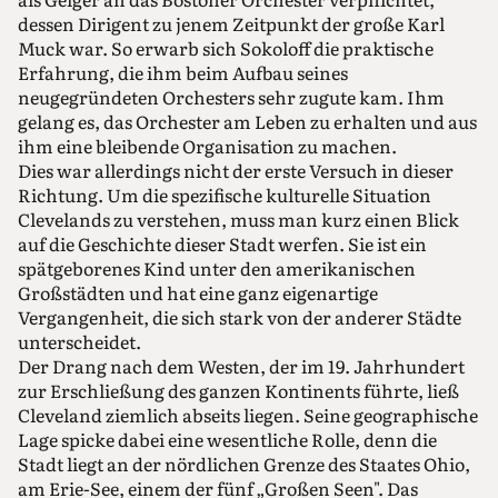
dessen Dirigent zu jenem Zeitpunkt der große Karl
Muck war. So erwarb sich Sokoloff die praktische
Erfahrung, die ihm beim Aufbau seines
neugegründeten Orchesters sehr zugute kam. Ihm
gelang es, das Orchester am Leben zu erhalten und aus
ihm eine bleibende Organisation zu machen.
Dies war allerdings nicht der erste Versuch in dieser
Richtung. Um die spezifische kulturelle Situation
Clevelands zu verstehen, muss man kurz einen Blick
auf die Geschichte dieser Stadt werfen. Sie ist ein
spätgeborenes Kind unter den amerikanischen
Großstädten und hat eine ganz eigenartige
Vergangenheit, die sich stark von der anderer Städte
unterscheidet.
Der Drang nach dem Westen, der im 19. Jahrhundert
zur Erschließung des ganzen Kontinents führte, ließ
Cleveland ziemlich abseits liegen. Seine geographische
Lage spicke dabei eine wesentliche Rolle, denn die
Stadt liegt an der nördlichen Grenze des Staates Ohio,
am Erie-See, einem der fünf „Großen Seen". Das