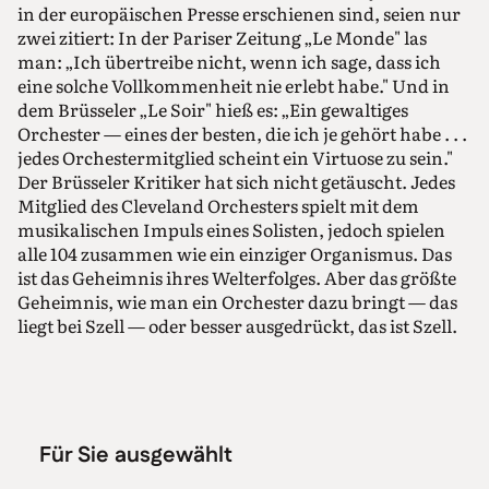
in der europäischen Presse erschienen sind, seien nur
zwei zitiert: In der Pariser Zeitung „Le Monde" las
man: „Ich übertreibe nicht, wenn ich sage, dass ich
eine solche Vollkommenheit nie erlebt habe." Und in
dem Brüsseler „Le Soir" hieß es: „Ein gewaltiges
Orchester — eines der besten, die ich je gehört habe . . .
jedes Orchestermitglied scheint ein Virtuose zu sein."
Der Brüsseler Kritiker hat sich nicht getäuscht. Jedes
Mitglied des Cleveland Orchesters spielt mit dem
musikalischen Impuls eines Solisten, jedoch spielen
alle 104 zusammen wie ein einziger Organismus. Das
ist das Geheimnis ihres Welterfolges. Aber das größte
Geheimnis, wie man ein Orchester dazu bringt — das
liegt bei Szell — oder besser ausgedrückt, das ist Szell.
Für Sie ausgewählt