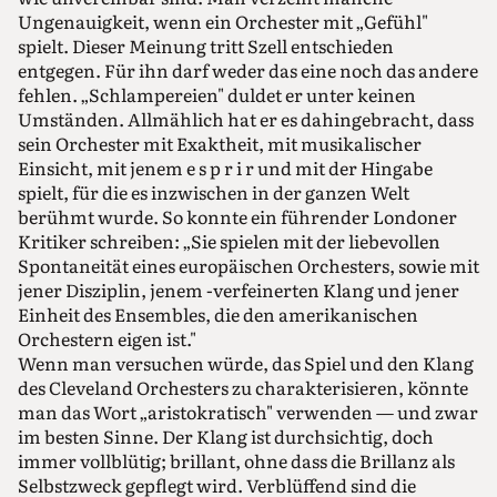
Ungenauigkeit, wenn ein Orchester mit „Gefühl"
spielt. Dieser Meinung tritt Szell entschieden
entgegen. Für ihn darf weder das eine noch das andere
fehlen. „Schlampereien" duldet er unter keinen
Umständen. Allmählich hat er es dahingebracht, dass
sein Orchester mit Exaktheit, mit musikalischer
Einsicht, mit jenem e s p r i r und mit der Hingabe
spielt, für die es inzwischen in der ganzen Welt
berühmt wurde. So konnte ein führender Londoner
Kritiker schreiben: „Sie spielen mit der liebevollen
Spontaneität eines europäischen Orchesters, sowie mit
jener Disziplin, jenem -verfeinerten Klang und jener
Einheit des Ensembles, die den amerikanischen
Orchestern eigen ist."
Wenn man versuchen würde, das Spiel und den Klang
des Cleveland Orchesters zu charakterisieren, könnte
man das Wort „aristokratisch" verwenden — und zwar
im besten Sinne. Der Klang ist durchsichtig, doch
immer vollblütig; brillant, ohne dass die Brillanz als
Selbstzweck gepflegt wird. Verblüffend sind die