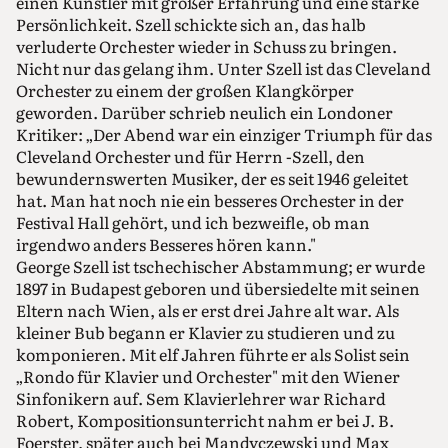
einen Künstler mit großer Erfahrung und eine starke
Persönlichkeit. Szell schickte sich an, das halb
verluderte Orchester wieder in Schuss zu bringen.
Nicht nur das gelang ihm. Unter Szell ist das Cleveland
Orchester zu einem der großen Klangkörper
geworden. Darüber schrieb neulich ein Londoner
Kritiker: „Der Abend war ein einziger Triumph für das
Cleveland Orchester und für Herrn -Szell, den
bewundernswerten Musiker, der es seit 1946 geleitet
hat. Man hat noch nie ein besseres Orchester in der
Festival Hall gehört, und ich bezweifle, ob man
irgendwo anders Besseres hören kann."
George Szell ist tschechischer Abstammung; er wurde
1897 in Budapest geboren und übersiedelte mit seinen
Eltern nach Wien, als er erst drei Jahre alt war. Als
kleiner Bub begann er Klavier zu studieren und zu
komponieren. Mit elf Jahren führte er als Solist sein
„Rondo für Klavier und Orchester" mit den Wiener
Sinfonikern auf. Sem Klavierlehrer war Richard
Robert, Kompositionsunterricht nahm er bei J. B.
Foerster, später auch bei Mandyczewski und Max