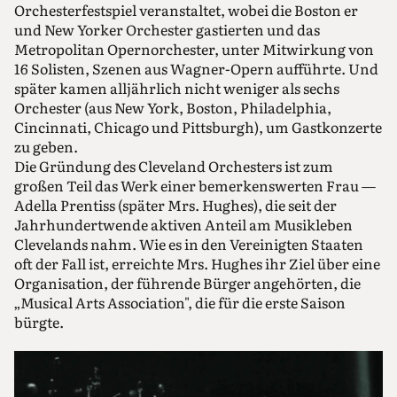
Orchesterfestspiel veranstaltet, wobei die Boston er
und New Yorker Orchester gastierten und das
Metropolitan Opernorchester, unter Mitwirkung von
16 Solisten, Szenen aus Wagner-Opern aufführte. Und
später kamen alljährlich nicht weniger als sechs
Orchester (aus New York, Boston, Philadelphia,
Cincinnati, Chicago und Pittsburgh), um Gastkonzerte
zu geben.
Die Gründung des Cleveland Orchesters ist zum
großen Teil das Werk einer bemerkenswerten Frau —
Adella Prentiss (später Mrs. Hughes), die seit der
Jahrhundertwende aktiven Anteil am Musikleben
Clevelands nahm. Wie es in den Vereinigten Staaten
oft der Fall ist, erreichte Mrs. Hughes ihr Ziel über eine
Organisation, der führende Bürger angehörten, die
„Musical Arts Association", die für die erste Saison
bürgte.