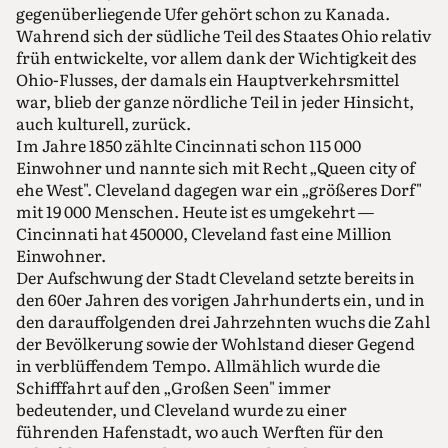
gegenüberliegende Ufer gehört schon zu Kanada.
Wahrend sich der südliche Teil des Staates Ohio relativ
früh entwickelte, vor allem dank der Wichtigkeit des
Ohio-Flusses, der damals ein Hauptverkehrsmittel
war, blieb der ganze nördliche Teil in jeder Hinsicht,
auch kulturell, zurück.
Im Jahre 1850 zählte Cincinnati schon 115 000
Einwohner und nannte sich mit Recht „Queen city of
ehe West". Cleveland dagegen war ein „größeres Dorf"
mit 19 000 Menschen. Heute ist es umgekehrt —
Cincinnati hat 450000, Cleveland fast eine Million
Einwohner.
Der Aufschwung der Stadt Cleveland setzte bereits in
den 60er Jahren des vorigen Jahrhunderts ein, und in
den darauffolgenden drei Jahrzehnten wuchs die Zahl
der Bevölkerung sowie der Wohlstand dieser Gegend
in verblüffendem Tempo. Allmählich wurde die
Schifffahrt auf den „Großen Seen" immer
bedeutender, und Cleveland wurde zu einer
führenden Hafenstadt, wo auch Werften für den