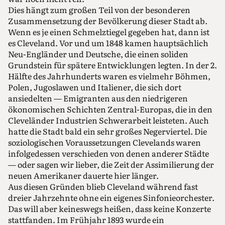
Dies hängt zum großen Teil von der besonderen
Zusammensetzung der Bevölkerung dieser Stadt ab.
Wenn es je einen Schmelztiegel gegeben hat, dann ist
es Cleveland. Vor und um 1848 kamen hauptsächlich
Neu-Engländer und Deutsche, die einen soliden
Grundstein für spätere Entwicklungen legten. In der 2.
Hälfte des Jahrhunderts waren es vielmehr Böhmen,
Polen, Jugoslawen und Italiener, die sich dort
ansiedelten — Emigranten aus den niedrigeren
ökonomischen Schichten Zentral-Europas, die in den
Cleveländer Industrien Schwerarbeit leisteten. Auch
hatte die Stadt bald ein sehr großes Negerviertel. Die
soziologischen Voraussetzungen Clevelands waren
infolgedessen verschieden von denen anderer Städte
— oder sagen wir lieber, die Zeit der Assimilierung der
neuen Amerikaner dauerte hier länger.
Aus diesen Gründen blieb Cleveland während fast
dreier Jahrzehnte ohne ein eigenes Sinfonieorchester.
Das will aber keineswegs heißen, dass keine Konzerte
stattfanden. Im Frühjahr 1893 wurde ein