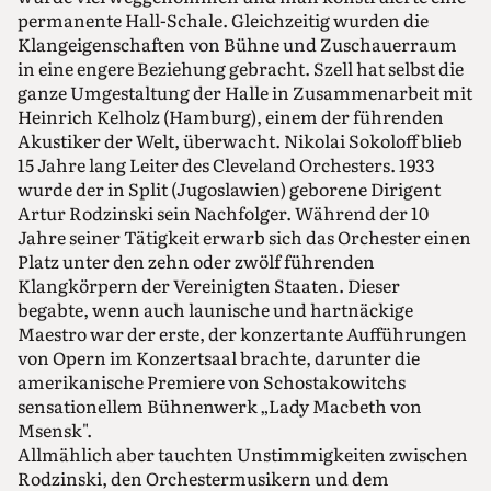
permanente Hall-Schale. Gleichzeitig wurden die
Klangeigenschaften von Bühne und Zuschauerraum
in eine engere Beziehung gebracht. Szell hat selbst die
ganze Umgestaltung der Halle in Zusammenarbeit mit
Heinrich Kelholz (Hamburg), einem der führenden
Akustiker der Welt, überwacht. Nikolai Sokoloff blieb
15 Jahre lang Leiter des Cleveland Orchesters. 1933
wurde der in Split (Jugoslawien) geborene Dirigent
Artur Rodzinski sein Nachfolger. Während der 10
Jahre seiner Tätigkeit erwarb sich das Orchester einen
Platz unter den zehn oder zwölf führenden
Klangkörpern der Vereinigten Staaten. Dieser
begabte, wenn auch launische und hartnäckige
Maestro war der erste, der konzertante Aufführungen
von Opern im Konzertsaal brachte, darunter die
amerikanische Premiere von Schostakowitchs
sensationellem Bühnenwerk „Lady Macbeth von
Msensk".
Allmählich aber tauchten Unstimmigkeiten zwischen
Rodzinski, den Orchestermusikern und dem