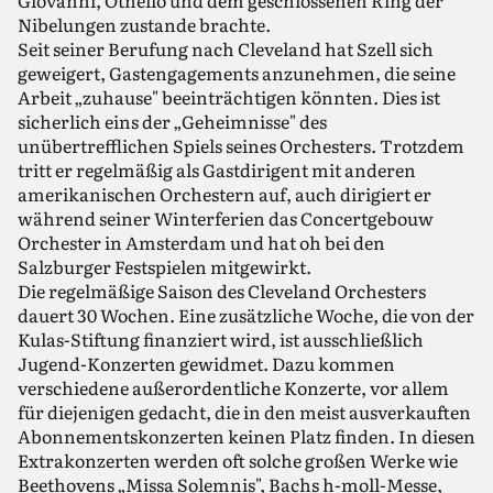
Giovanni, Othello und dem geschlossenen Ring der
Nibelungen zustande brachte.
Seit seiner Berufung nach Cleveland hat Szell sich
geweigert, Gastengagements anzunehmen, die seine
Arbeit „zuhause" beeinträchtigen könnten. Dies ist
sicherlich eins der „Geheimnisse" des
unübertrefflichen Spiels seines Orchesters. Trotzdem
tritt er regelmäßig als Gastdirigent mit anderen
amerikanischen Orchestern auf, auch dirigiert er
während seiner Winterferien das Concertgebouw
Orchester in Amsterdam und hat oh bei den
Salzburger Festspielen mitgewirkt.
Die regelmäßige Saison des Cleveland Orchesters
dauert 30 Wochen. Eine zusätzliche Woche, die von der
Kulas-Stiftung finanziert wird, ist ausschließlich
Jugend-Konzerten gewidmet. Dazu kommen
verschiedene außerordentliche Konzerte, vor allem
für diejenigen gedacht, die in den meist ausverkauften
Abonnementskonzerten keinen Platz finden. In diesen
Extrakonzerten werden oft solche großen Werke wie
Beethovens „Missa Solemnis", Bachs h-moll-Messe,