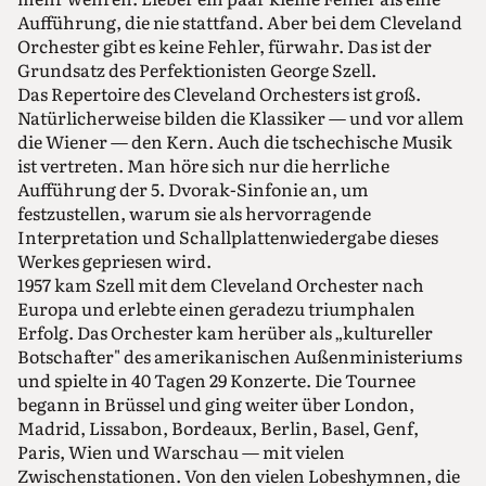
Aufführung, die nie stattfand. Aber bei dem Cleveland
Orchester gibt es keine Fehler, fürwahr. Das ist der
Grundsatz des Perfektionisten George Szell.
Das Repertoire des Cleveland Orchesters ist groß.
Natürlicherweise bilden die Klassiker — und vor allem
die Wiener — den Kern. Auch die tschechische Musik
ist vertreten. Man höre sich nur die herrliche
Aufführung der 5. Dvorak-Sinfonie an, um
festzustellen, warum sie als hervorragende
Interpretation und Schallplattenwiedergabe dieses
Werkes gepriesen wird.
1957 kam Szell mit dem Cleveland Orchester nach
Europa und erlebte einen geradezu triumphalen
Erfolg. Das Orchester kam herüber als „kultureller
Botschafter" des amerikanischen Außenministeriums
und spielte in 40 Tagen 29 Konzerte. Die Tournee
begann in Brüssel und ging weiter über London,
Madrid, Lissabon, Bordeaux, Berlin, Basel, Genf,
Paris, Wien und Warschau — mit vielen
Zwischenstationen. Von den vielen Lobeshymnen, die