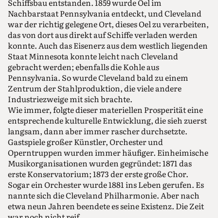
Schiffsbau entstanden. 1859 wurde Oel im
Nachbarstaat Pennsylvania entdeckt, und Cleveland
war der richtig gelegene Ort, dieses Oel zu verarbeiten,
das von dort aus direkt auf Schiffe verladen werden
konnte. Auch das Eisenerz aus dem westlich liegenden
Staat Minnesota konnte leicht nach Cleveland
gebracht werden; ebenfalls die Kohle aus
Pennsylvania. So wurde Cleveland bald zu einem
Zentrum der Stahlproduktion, die viele andere
Industriezweige mit sich brachte.
Wie immer, folgte dieser materiellen Prosperität eine
entsprechende kulturelle Entwicklung, die sieh zuerst
langsam, dann aber immer rascher durchsetzte.
Gastspiele großer Künstler, Orchester und
Operntruppen wurden immer häufiger. Einheimische
Musikorganisationen wurden gegründet: 1871 das
erste Konservatorium; 1873 der erste große Chor.
Sogar ein Orchester wurde 1881 ins Leben gerufen. Es
nannte sich die Cleveland Philharmonie. Aber nach
etwa neun Jahren beendete es seine Existenz. Die Zeit
war noch nicht reif.