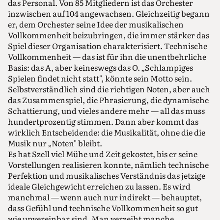
das Personal. Von 85 Mitgliedern ist das Orchester
inzwischen auf 104 angewachsen. Gleichzeitig begann
er, dem Orchester seine Idee der musikalischen
Vollkommenheit beizubringen, die immer stärker das
Spiel dieser Organisation charakterisiert. Technische
Vollkommenheit — das ist für ihn die unentbehrliche
Basis: das A, aber keineswegs das O. „Schlampiges
Spielen findet nicht statt", könnte sein Motto sein.
Selbstverständlich sind die richtigen Noten, aber auch
das Zusammenspiel, die Phrasierung, die dynamische
Schattierung, und vieles andere mehr — all das muss
hundertprozentig stimmen. Dann aber kommt das
wirklich Entscheidende: die Musikalität, ohne die die
Musik nur „Noten" bleibt.
Es hat Szell viel Mühe und Zeit gekostet, bis er seine
Vorstellungen realisieren konnte, nämlich technische
Perfektion und musikalisches Verständnis das jetzige
ideale Gleichgewicht erreichen zu lassen. Es wird
manchmal — wenn auch nur indirekt — behauptet,
dass Gefühl und technische Vollkommenheit so gut
wie unvereinbar sind. Man verzeiht manche