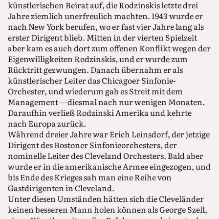
künstlerischen Beirat auf, die Rodzinskis letzte drei
Jahre ziemlich unerfreulich machten. 1943 wurde er
nach New York berufen, wo er fast vier Jahre lang als
erster Dirigent blieb. Mitten in der vierten Spielzeit
aber kam es auch dort zum offenen Konflikt wegen der
Eigenwilligkeiten Rodzinskis, und er wurde zum
Rücktritt gezwungen. Danach übernahm er als
künstlerischer Leiter das Chicagoer Sinfonie-
Orchester, und wiederum gab es Streit mit dem
Management —diesmal nach nur wenigen Monaten.
Daraufhin verließ Rodzinski Amerika und kehrte
nach Europa zurück.
Während dreier Jahre war Erich Leinsdorf, der jetzige
Dirigent des Bostoner Sinfonieorchesters, der
nominelle Leiter des Cleveland Orchesters. Bald aber
wurde er in die amerikanische Armee eingezogen, und
bis Ende des Krieges sah man eine Reihe von
Gastdirigenten in Cleveland.
Unter diesen Umständen hätten sich die Cleveländer
keinen besseren Mann holen können als George Szell,