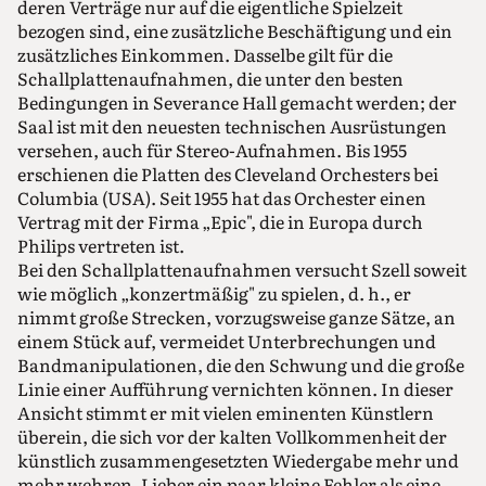
deren Verträge nur auf die eigentliche Spielzeit
bezogen sind, eine zusätzliche Beschäftigung und ein
zusätzliches Einkommen. Dasselbe gilt für die
Schallplattenaufnahmen, die unter den besten
Bedingungen in Severance Hall gemacht werden; der
Saal ist mit den neuesten technischen Ausrüstungen
versehen, auch für Stereo-Aufnahmen. Bis 1955
erschienen die Platten des Cleveland Orchesters bei
Columbia (USA). Seit 1955 hat das Orchester einen
Vertrag mit der Firma „Epic", die in Europa durch
Philips vertreten ist.
Bei den Schallplattenaufnahmen versucht Szell soweit
wie möglich „konzertmäßig" zu spielen, d. h., er
nimmt große Strecken, vorzugsweise ganze Sätze, an
einem Stück auf, vermeidet Unterbrechungen und
Bandmanipulationen, die den Schwung und die große
Linie einer Aufführung vernichten können. In dieser
Ansicht stimmt er mit vielen eminenten Künstlern
überein, die sich vor der kalten Vollkommenheit der
künstlich zusammengesetzten Wiedergabe mehr und
mehr wehren. Lieber ein paar kleine Fehler als eine