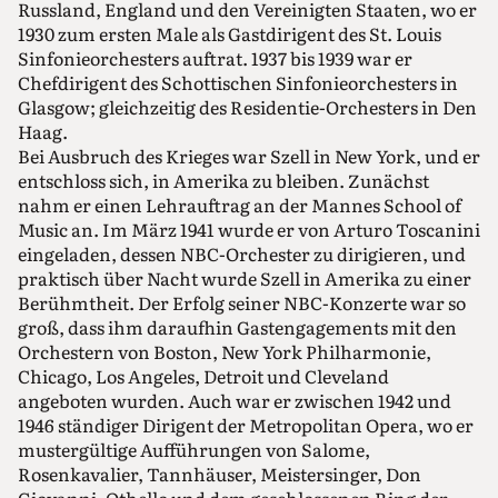
Russland, England und den Vereinigten Staaten, wo er
1930 zum ersten Male als Gastdirigent des St. Louis
Sinfonieorchesters auftrat. 1937 bis 1939 war er
Chefdirigent des Schottischen Sinfonieorchesters in
Glasgow; gleichzeitig des Residentie-Orchesters in Den
Haag.
Bei Ausbruch des Krieges war Szell in New York, und er
entschloss sich, in Amerika zu bleiben. Zunächst
nahm er einen Lehrauftrag an der Mannes School of
Music an. Im März 1941 wurde er von Arturo Toscanini
eingeladen, dessen NBC-Orchester zu dirigieren, und
praktisch über Nacht wurde Szell in Amerika zu einer
Berühmtheit. Der Erfolg seiner NBC-Konzerte war so
groß, dass ihm daraufhin Gastengagements mit den
Orchestern von Boston, New York Philharmonie,
Chicago, Los Angeles, Detroit und Cleveland
angeboten wurden. Auch war er zwischen 1942 und
1946 ständiger Dirigent der Metropolitan Opera, wo er
mustergültige Aufführungen von Salome,
Rosenkavalier, Tannhäuser, Meistersinger, Don