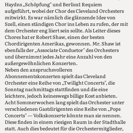
Haydns „Schöpfung" und Berlioz1 Requiem
aufgeführt, wobei der Chor des Cleveland Orchesters
mitwirkt. Es war nämlich die glänzende Idee von
Szell, einen ständigen Chor ins Leben zu rufen, der mit
dem Orchester eng liiert sein sollte. Als Leiter dieses
Chores hat er Robert Shaw, einen der besten
Chordirigenten Amerikas, gewonnen. Mr. Shaw ist
ebenfalls der „Associate Conduetor" des Orchesters
und übernimmt jedes Jahr eine Anzahl von den
außergewöhnlichen Konzerten.
Neben den anspruchsvolleren
Abonnementskonzerten spielt das Cleveland
Orchester eine Reihe von „Twillght Concerts", die
Sonntag nachmittags stattfinden und die eine
leichtere, jedoch keineswegs billige Kost anbieten.
Acht Sommerwochen lang spielt das Orchester unter
verschiedenen Gastdirigenten eine Reihe von „Pops
Concerts" — Volkskonzerte könnte man sie nennen.
Diese finden in einem riesigen Raum in der Stadthalle
statt. Auch dies bedeutet für die Orchestermitglieder,