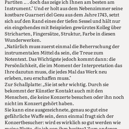
Partiten .. . doch das zeige ich Ihnen am besten am
Instrument." Und er holt aus dem Nebenzimmer seine
kostbare Guarneri del Gesu aus dem Jahre 1743, setzt
sich auf den Rand eines der tiefen Sessel und hält nur
ein eingehendes mit Beispielen gewürztes Kolleg über
Stricharten, Fingersätze, Struktur, Farbe in diesen
Wunderwerken.
„Natürlich muss zuerst einmal die Beherrschung der
instrumentalen Mittel da sein, die Treue zum
Notentext. Das Wichtigste jedoch kommt dann: die
Persönlichkeit, die im Moment der Interpretation das
Ihre dazutun muss, die jedes Mal das Werk neu
erleben, neu erschaffen muss."
Zur Schallplatte: „Sie ist sehr wichtig. Durch sie
bekommt der Künstler Kontakt auch mit den
Menschen, die keine Konzerte besuchen oder ihn noch
nicht im Konzert gehört haben.
Sie kann eine ausgezeichnete, genau so gut eine
gefährliche Waffe sein, denn einmal fragt sich der
Konzertbesucher: wird es wirklich so gut werden wie
meine Platte, die ich von ihm besitze? Zum anderen