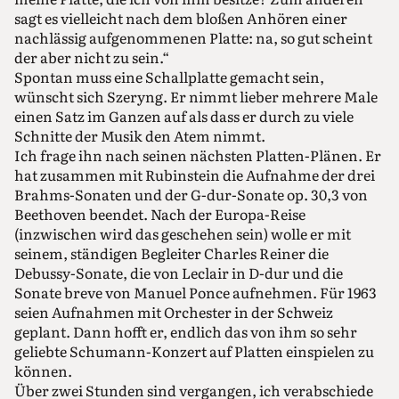
sagt es vielleicht nach dem bloßen Anhören einer
nachlässig aufgenommenen Platte: na, so gut scheint
der aber nicht zu sein.“
Spontan muss eine Schallplatte gemacht sein,
wünscht sich Szeryng. Er nimmt lieber mehrere Male
einen Satz im Ganzen auf als dass er durch zu viele
Schnitte der Musik den Atem nimmt.
Ich frage ihn nach seinen nächsten Platten-Plänen. Er
hat zusammen mit Rubinstein die Aufnahme der drei
Brahms-Sonaten und der G-dur-Sonate op. 30,3 von
Beethoven beendet. Nach der Europa-Reise
(inzwischen wird das geschehen sein) wolle er mit
seinem, ständigen Begleiter Charles Reiner die
Debussy-Sonate, die von Leclair in D-dur und die
Sonate breve von Manuel Ponce aufnehmen. Für 1963
seien Aufnahmen mit Orchester in der Schweiz
geplant. Dann hofft er, endlich das von ihm so sehr
geliebte Schumann-Konzert auf Platten einspielen zu
können.
Über zwei Stunden sind vergangen, ich verabschiede