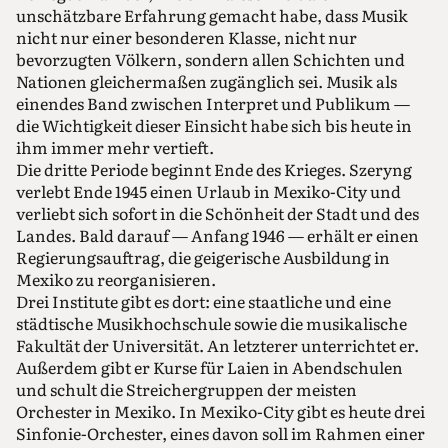
unschätzbare Erfahrung gemacht habe, dass Musik
nicht nur einer besonderen Klasse, nicht nur
bevorzugten Völkern, sondern allen Schichten und
Nationen gleichermaßen zugänglich sei. Musik als
einendes Band zwischen Interpret und Publikum —
die Wichtigkeit dieser Einsicht habe sich bis heute in
ihm immer mehr vertieft.
Die dritte Periode beginnt Ende des Krieges. Szeryng
verlebt Ende 1945 einen Urlaub in Mexiko-City und
verliebt sich sofort in die Schönheit der Stadt und des
Landes. Bald darauf — Anfang 1946 — erhält er einen
Regierungsauftrag, die geigerische Ausbildung in
Mexiko zu reorganisieren.
Drei Institute gibt es dort: eine staatliche und eine
städtische Musikhochschule sowie die musikalische
Fakultät der Universität. An letzterer unterrichtet er.
Außerdem gibt er Kurse für Laien in Abendschulen
und schult die Streichergruppen der meisten
Orchester in Mexiko. In Mexiko-City gibt es heute drei
Sinfonie-Orchester, eines davon soll im Rahmen einer