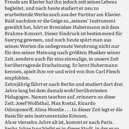
Freude am Klavier hat ihn jedoch zeit seines Lebens
begleitet, und nach heute studiert er neu zu
erarbeitende Werke auch aus der Partitur am Klavier.
Bald nachdem er die Geige zu „seinem" Instrument
gewählt hat, hört er Bronislaw Hubermann mit dem
Brahms-Konzert. Dieser Eindruck ist bestimmend für
Szeryng gewesen, und noch heute spürt man aus
seinen Worten die unbegrenzte Verehrung nicht nur
für den seiner Meinung nach größten Musiker seiner
Zeit, sondern auch für eine einmalige, in unsere Zeit
herüberragende Erscheinung. Er lernt Hubermann
kennen, spielt ihm vor und wird von ihm Carl Flesch
empfohlen.
Zehnjährig fährt er nach Berlin und studiert dort drei
Jahre lang bei dem damals wohl berühmtesten
Pädagogen. Namen tauchen auf, erinnern an diese
Zeit: Josef Wolfsthal, Max Rostal, Ricardo
Odnoposorff, Alma Moodie . . . In dieser Zeit legt er die
Basis für sein instrumentales Können.
Als er vierzehn Jahre alt ist, kommt er nach Paris.
Sechs Jahre lang bleibt er in dieser Stadt, in der er so