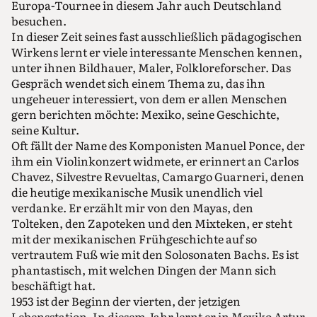
Europa-Tournee in diesem Jahr auch Deutschland
besuchen.
In dieser Zeit seines fast ausschließlich pädagogischen
Wirkens lernt er viele interessante Menschen kennen,
unter ihnen Bildhauer, Maler, Folkloreforscher. Das
Gespräch wendet sich einem Thema zu, das ihn
ungeheuer interessiert, von dem er allen Menschen
gern berichten möchte: Mexiko, seine Geschichte,
seine Kultur.
Oft fällt der Name des Komponisten Manuel Ponce, der
ihm ein Violinkonzert widmete, er erinnert an Carlos
Chavez, Silvestre Revueltas, Camargo Guarneri, denen
die heutige mexikanische Musik unendlich viel
verdanke. Er erzählt mir von den Mayas, den
Tolteken, den Zapoteken und den Mixteken, er steht
mit der mexikanischen Frühgeschichte auf so
vertrautem Fuß wie mit den Solosonaten Bachs. Es ist
phantastisch, mit welchen Dingen der Mann sich
beschäftigt hat.
1953 ist der Beginn der vierten, der jetzigen
Lebensstation. In diesem Jahr lernt er in Mexiko Artur