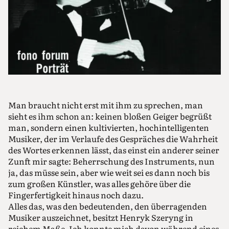
Man braucht nicht erst mit ihm zu sprechen, man
sieht es ihm schon an: keinen bloßen Geiger begrüßt
man, sondern einen kultivierten, hochintelligenten
Musiker, der im Verlaufe des Gespräches die Wahrheit
des Wortes erkennen lässt, das einst ein anderer seiner
Zunft mir sagte: Beherrschung des Instruments, nun
ja, das müsse sein, aber wie weit sei es dann noch bis
zum großen Künstler, was alles gehöre über die
Fingerfertigkeit hinaus noch dazu.
Alles das, was den bedeutenden, den überragenden
Musiker auszeichnet, besitzt Henryk Szeryng in
reichem Maße. Ich konnte mich davon während eines