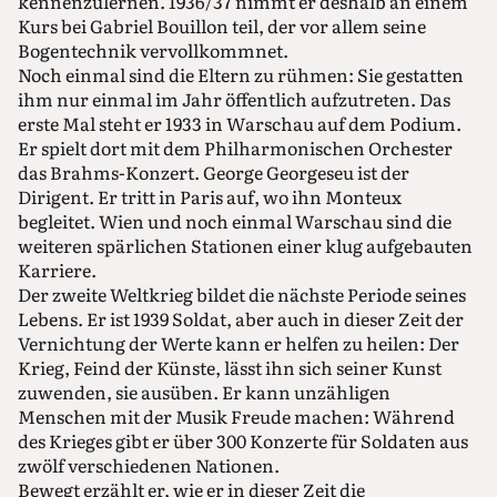
kennenzulernen. 1936/37 nimmt er deshalb an einem
Kurs bei Gabriel Bouillon teil, der vor allem seine
Bogentechnik vervollkommnet.
Noch einmal sind die Eltern zu rühmen: Sie gestatten
ihm nur einmal im Jahr öffentlich aufzutreten. Das
erste Mal steht er 1933 in Warschau auf dem Podium.
Er spielt dort mit dem Philharmonischen Orchester
das Brahms-Konzert. George Georgeseu ist der
Dirigent. Er tritt in Paris auf, wo ihn Monteux
begleitet. Wien und noch einmal Warschau sind die
weiteren spärlichen Stationen einer klug aufgebauten
Karriere.
Der zweite Weltkrieg bildet die nächste Periode seines
Lebens. Er ist 1939 Soldat, aber auch in dieser Zeit der
Vernichtung der Werte kann er helfen zu heilen: Der
Krieg, Feind der Künste, lässt ihn sich seiner Kunst
zuwenden, sie ausüben. Er kann unzähligen
Menschen mit der Musik Freude machen: Während
des Krieges gibt er über 300 Konzerte für Soldaten aus
zwölf verschiedenen Nationen.
Bewegt erzählt er, wie er in dieser Zeit die