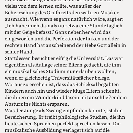
vieles von dem lernen sollte, was außer der
Beherrschung des Griffbretts den wahren Musiker
ausmacht. Wie wenn es ganz natürlich wäre, sagt er:
„Ich habe mich damals nur etwa eine Stunde täglich
mit der Geige befasst." Ganz nebenher wird das
eingeworfen und die Perfektion der linken und der
rechten Hand hat anscheinend der Hebe Gott allein in
seiner Hand.
Stattdessen besucht er eifrig die Universität. Das war
eigentlich als Auflage seiner Eltern gedacht, die ihm
ein musikalisches Studium nur erlauben wollten,
wenn er gleichzeitig Universitätsfächer belege.
Woraus zu ersehen ist, dass das Schicksal begabten
Kindern auch hin und wieder kluge Eltern schenkt,
die ihnen ein Wunderkinddasein mit anschließendem
Absturz ins Nichts ersparen.
Was der Junge als Zwang empfinden könnte, ist ihm
Bereicherung. Er treibt philologische Studien, die ihn
heute sieben Sprachen perfekt sprechen lassen. Die
musikalische Ausbildung verlagert sich auf die