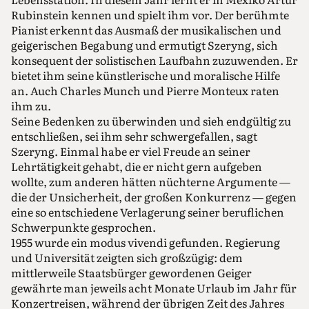
Rubinstein kennen und spielt ihm vor. Der berühmte
Pianist erkennt das Ausmaß der musikalischen und
geigerischen Begabung und ermutigt Szeryng, sich
konsequent der solistischen Laufbahn zuzuwenden. Er
bietet ihm seine künstlerische und moralische Hilfe
an. Auch Charles Munch und Pierre Monteux raten
ihm zu.
Seine Bedenken zu überwinden und sieh endgültig zu
entschließen, sei ihm sehr schwergefallen, sagt
Szeryng. Einmal habe er viel Freude an seiner
Lehrtätigkeit gehabt, die er nicht gern aufgeben
wollte, zum anderen hätten nüchterne Argumente —
die der Unsicherheit, der großen Konkurrenz — gegen
eine so entschiedene Verlagerung seiner beruflichen
Schwerpunkte gesprochen.
1955 wurde ein modus vivendi gefunden. Regierung
und Universität zeigten sich großzügig: dem
mittlerweile Staatsbürger gewordenen Geiger
gewährte man jeweils acht Monate Urlaub im Jahr für
Konzertreisen, während der übrigen Zeit des Jahres