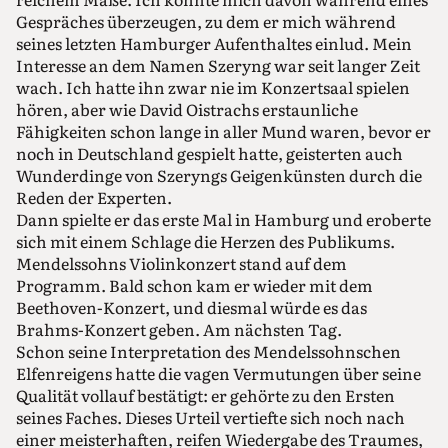
Gespräches überzeugen, zu dem er mich während
seines letzten Hamburger Aufenthaltes einlud. Mein
Interesse an dem Namen Szeryng war seit langer Zeit
wach. Ich hatte ihn zwar nie im Konzertsaal spielen
hören, aber wie David Oistrachs erstaunliche
Fähigkeiten schon lange in aller Mund waren, bevor er
noch in Deutschland gespielt hatte, geisterten auch
Wunderdinge von Szeryngs Geigenkünsten durch die
Reden der Experten.
Dann spielte er das erste Mal in Hamburg und eroberte
sich mit einem Schlage die Herzen des Publikums.
Mendelssohns Violinkonzert stand auf dem
Programm. Bald schon kam er wieder mit dem
Beethoven-Konzert, und diesmal würde es das
Brahms-Konzert geben. Am nächsten Tag.
Schon seine Interpretation des Mendelssohnschen
Elfenreigens hatte die vagen Vermutungen über seine
Qualität vollauf bestätigt: er gehörte zu den Ersten
seines Faches. Dieses Urteil vertiefte sich noch nach
einer meisterhaften, reifen Wiedergabe des Traumes,