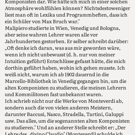
Komponisten dar. Wie hätte ich mich in einer solchen
Atmosphäre wohlfühlen können? Nichtsdestoweniger
liest man oft in Lexika und Programmheften, dass ich
ein Schüler von Max Bruch war."
Malipiero studierte in Wien, Venedig und Bologna,
aber seine wahren Lehrer waren alle vor
Jahrhunderten gestorben. Er selber schreibt darüber:
„Oft denke ich daran, was aus mir geworden wäre,
wenn ich nicht unbewusst (d. h. nur von meiner
Intuition geführt) Entschlüsse gefasst hätte, die mich
dorthin geführt haben, wohin ich gehen musste. Ich
weiß nicht, warum ich ab 1902 dauernd in die
Marcello-Bibliothek in Venedig gegangen bin, um die
alten Komponisten zu studieren, die meinen Lehrern
und Kommilitonen fast unbekannt waren.
Ich schrieb nicht nur die Werke von Monteverdi ab,
sondern auch die von vielen anderen Meistern,
darunter Baccusi, Nasco, Stradella, Tartini, Galuppi
usw. Das alles, um die sogenannten alten Komponisten
zu studieren." Und an anderer Stelle schreibt er: „Der
Lehre des „divino Claudio" (Monteverdi) schulde ich