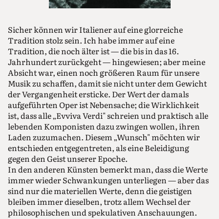
Sicher können wir Italiener auf eine glorreiche
Tradition stolz sein. Ich habe immer auf eine
Tradition, die noch älter ist — die bis in das 16.
Jahrhundert zurückgeht — hingewiesen; aber meine
Absicht war, einen noch größeren Raum für unsere
Musik zu schaffen, damit sie nicht unter dem Gewicht
der Vergangenheit ersticke. Der Wert der damals
aufgeführten Oper ist Nebensache; die Wirklichkeit
ist, dass alle „Evviva Verdi" schreien und praktisch alle
lebenden Komponisten dazu zwingen wollen, ihren
Laden zuzumachen. Diesem „Wunsch" möchten wir
entschieden entgegentreten, als eine Beleidigung
gegen den Geist unserer Epoche.
In den anderen Künsten bemerkt man, dass die Werte
immer wieder Schwankungen unterliegen — aber das
sind nur die materiellen Werte, denn die geistigen
bleiben immer dieselben, trotz allem Wechsel der
philosophischen und spekulativen Anschauungen.