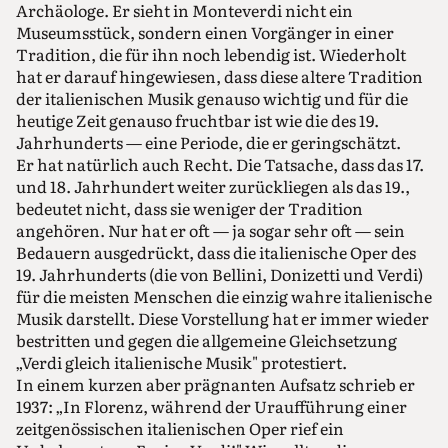
Archäologe. Er sieht in Monteverdi nicht ein
Museumsstück, sondern einen Vorgänger in einer
Tradition, die für ihn noch lebendig ist. Wiederholt
hat er darauf hingewiesen, dass diese altere Tradition
der italienischen Musik genauso wichtig und für die
heutige Zeit genauso fruchtbar ist wie die des 19.
Jahrhunderts — eine Periode, die er geringschätzt.
Er hat natürlich auch Recht. Die Tatsache, dass das 17.
und 18. Jahrhundert weiter zurückliegen als das 19.,
bedeutet nicht, dass sie weniger der Tradition
angehören. Nur hat er oft — ja sogar sehr oft — sein
Bedauern ausgedrückt, dass die italienische Oper des
19. Jahrhunderts (die von Bellini, Donizetti und Verdi)
für die meisten Menschen die einzig wahre italienische
Musik darstellt. Diese Vorstellung hat er immer wieder
bestritten und gegen die allgemeine Gleichsetzung
„Verdi gleich italienische Musik" protestiert.
In einem kurzen aber prägnanten Aufsatz schrieb er
1937: „In Florenz, während der Uraufführung einer
zeitgenössischen italienischen Oper rief ein