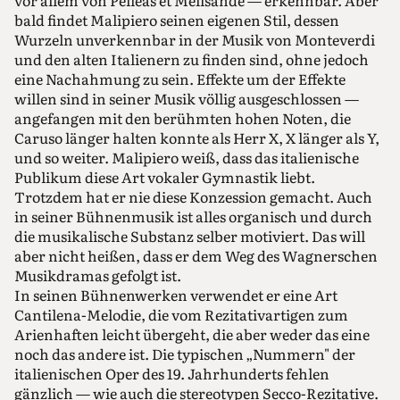
bald findet Malipiero seinen eigenen Stil, dessen
Wurzeln unverkennbar in der Musik von Monteverdi
und den alten Italienern zu finden sind, ohne jedoch
eine Nachahmung zu sein. Effekte um der Effekte
willen sind in seiner Musik völlig ausgeschlossen —
angefangen mit den berühmten hohen Noten, die
Caruso länger halten konnte als Herr X, X länger als Y,
und so weiter. Malipiero weiß, dass das italienische
Publikum diese Art vokaler Gymnastik liebt.
Trotzdem hat er nie diese Konzession gemacht. Auch
in seiner Bühnenmusik ist alles organisch und durch
die musikalische Substanz selber motiviert. Das will
aber nicht heißen, dass er dem Weg des Wagnerschen
Musikdramas gefolgt ist.
In seinen Bühnenwerken verwendet er eine Art
Cantilena-Melodie, die vom Rezitativartigen zum
Arienhaften leicht übergeht, die aber weder das eine
noch das andere ist. Die typischen „Nummern" der
italienischen Oper des 19. Jahrhunderts fehlen
gänzlich — wie auch die stereotypen Secco-Rezitative.