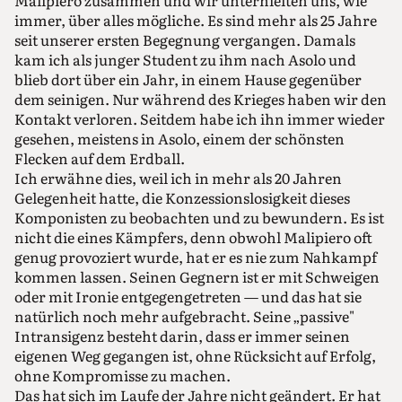
immer, über alles mögliche. Es sind mehr als 25 Jahre
seit unserer ersten Begegnung vergangen. Damals
kam ich als junger Student zu ihm nach Asolo und
blieb dort über ein Jahr, in einem Hause gegenüber
dem seinigen. Nur während des Krieges haben wir den
Kontakt verloren. Seitdem habe ich ihn immer wieder
gesehen, meistens in Asolo, einem der schönsten
Flecken auf dem Erdball.
Ich erwähne dies, weil ich in mehr als 20 Jahren
Gelegenheit hatte, die Konzessionslosigkeit dieses
Komponisten zu beobachten und zu bewundern. Es ist
nicht die eines Kämpfers, denn obwohl Malipiero oft
genug provoziert wurde, hat er es nie zum Nahkampf
kommen lassen. Seinen Gegnern ist er mit Schweigen
oder mit Ironie entgegengetreten — und das hat sie
natürlich noch mehr aufgebracht. Seine „passive"
Intransigenz besteht darin, dass er immer seinen
eigenen Weg gegangen ist, ohne Rücksicht auf Erfolg,
ohne Kompromisse zu machen.
Das hat sich im Laufe der Jahre nicht geändert. Er hat