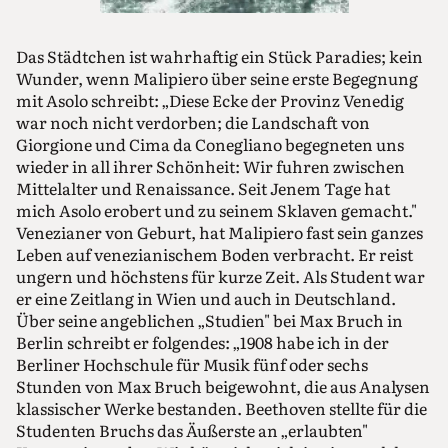
Das Städtchen ist wahrhaftig ein Stück Paradies; kein
Wunder, wenn Malipiero über seine erste Begegnung
mit Asolo schreibt: „Diese Ecke der Provinz Venedig
war noch nicht verdorben; die Landschaft von
Giorgione und Cima da Conegliano begegneten uns
wieder in all ihrer Schönheit: Wir fuhren zwischen
Mittelalter und Renaissance. Seit Jenem Tage hat
mich Asolo erobert und zu seinem Sklaven gemacht."
Venezianer von Geburt, hat Malipiero fast sein ganzes
Leben auf venezianischem Boden verbracht. Er reist
ungern und höchstens für kurze Zeit. Als Student war
er eine Zeitlang in Wien und auch in Deutschland.
Über seine angeblichen „Studien" bei Max Bruch in
Berlin schreibt er folgendes: „1908 habe ich in der
Berliner Hochschule für Musik fünf oder sechs
Stunden von Max Bruch beigewohnt, die aus Analysen
klassischer Werke bestanden. Beethoven stellte für die
Studenten Bruchs das Äußerste an „erlaubten"