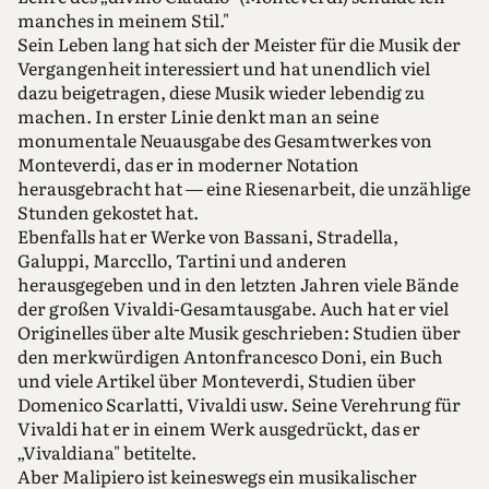
manches in meinem Stil."
Sein Leben lang hat sich der Meister für die Musik der
Vergangenheit interessiert und hat unendlich viel
dazu beigetragen, diese Musik wieder lebendig zu
machen. In erster Linie denkt man an seine
monumentale Neuausgabe des Gesamtwerkes von
Monteverdi, das er in moderner Notation
herausgebracht hat — eine Riesenarbeit, die unzählige
Stunden gekostet hat.
Ebenfalls hat er Werke von Bassani, Stradella,
Galuppi, Marccllo, Tartini und anderen
herausgegeben und in den letzten Jahren viele Bände
der großen Vivaldi-Gesamtausgabe. Auch hat er viel
Originelles über alte Musik geschrieben: Studien über
den merkwürdigen Antonfrancesco Doni, ein Buch
und viele Artikel über Monteverdi, Studien über
Domenico Scarlatti, Vivaldi usw. Seine Verehrung für
Vivaldi hat er in einem Werk ausgedrückt, das er
„Vivaldiana" betitelte.
Aber Malipiero ist keineswegs ein musikalischer