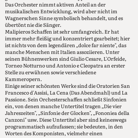
Das Orchester nimmt aktiven Anteil an der
musikalischen Entwicklung, wird aber nicht im
Wagnerschen Sinne symbolisch behandelt, und es
übertönt nie die Sänger.
Malipieros Schaffen ist sehr umfangreich. Er hat
immer mehr fleißig und konzentriert gearbeitet; hier
ist nichts von dem legendären „dolce far niente", das
manche Menschen mit Italien assoziieren. Unter
seinen Bühnenwerken sind Giulio Cesare, L'Orfeide,
Torneo Notturno und Antonio e Cleopatra an erster
Stelle zu erwähnen sowie verschiedene
Kammeropern.
Einige seiner schönsten Werke sind die Oratorien San
Francesco d'Assisi, La Cena (Das Abendmahl) und La
Passione. Sein Orchesterschaffen schließt Sinfonien
ein, von denen manche Untertitel tragen „Die vier
Jahreszeiten", „Sinfonie der Glocken", „Fononiea della
Canzoni" usw. Diese Untertitel aber sind keineswegs
programmatisch aufzufassen; sie bedeuten, in den
Worten des Komponisten, vielmehr einen