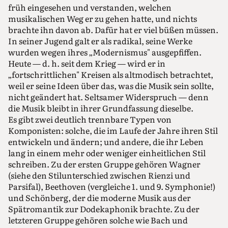
früh eingesehen und verstanden, welchen
musikalischen Weg er zu gehen hatte, und nichts
brachte ihn davon ab. Dafür hat er viel büßen müssen.
In seiner Jugend galt er als radikal, seine Werke
wurden wegen ihres „Modernismus" ausgepfiffen.
Heute — d. h. seit dem Krieg — wird er in
„fortschrittlichen" Kreisen als altmodisch betrachtet,
weil er seine Ideen über das, was die Musik sein sollte,
nicht geändert hat. Seltsamer Widerspruch — denn
die Musik bleibt in ihrer Grundfassung dieselbe.
Es gibt zwei deutlich trennbare Typen von
Komponisten: solche, die im Laufe der Jahre ihren Stil
entwickeln und ändern; und andere, die ihr Leben
lang in einem mehr oder weniger einheitlichen Stil
schreiben. Zu der ersten Gruppe gehören Wagner
(siehe den Stilunterschied zwischen Rienzi und
Parsifal), Beethoven (vergleiche 1. und 9. Symphonie!)
und Schönberg, der die moderne Musik aus der
Spätromantik zur Dodekaphonik brachte. Zu der
letzteren Gruppe gehören solche wie Bach und