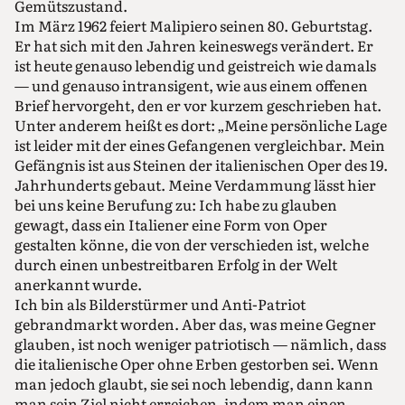
Gemütszustand.
Im März 1962 feiert Malipiero seinen 80. Geburtstag.
Er hat sich mit den Jahren keineswegs verändert. Er
ist heute genauso lebendig und geistreich wie damals
— und genauso intransigent, wie aus einem offenen
Brief hervorgeht, den er vor kurzem geschrieben hat.
Unter anderem heißt es dort: „Meine persönliche Lage
ist leider mit der eines Gefangenen vergleichbar. Mein
Gefängnis ist aus Steinen der italienischen Oper des 19.
Jahrhunderts gebaut. Meine Verdammung lässt hier
bei uns keine Berufung zu: Ich habe zu glauben
gewagt, dass ein Italiener eine Form von Oper
gestalten könne, die von der verschieden ist, welche
durch einen unbestreitbaren Erfolg in der Welt
anerkannt wurde.
Ich bin als Bilderstürmer und Anti-Patriot
gebrandmarkt worden. Aber das, was meine Gegner
glauben, ist noch weniger patriotisch — nämlich, dass
die italienische Oper ohne Erben gestorben sei. Wenn
man jedoch glaubt, sie sei noch lebendig, dann kann
man sein Ziel nicht erreichen, indem man einen