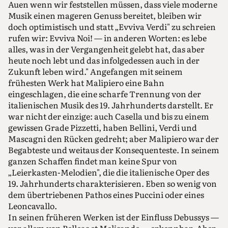
Auen wenn wir feststellen müssen, dass viele moderne
Musik einen mageren Genuss bereitet, bleiben wir
doch optimistisch und statt „Evviva Verdi" zu schreien
rufen wir: Evviva Noi! — in anderen Worten: es lebe
alles, was in der Vergangenheit gelebt hat, das aber
heute noch lebt und das infolgedessen auch in der
Zukunft leben wird." Angefangen mit seinem
frühesten Werk hat Malipiero eine Bahn
eingeschlagen, die eine scharfe Trennung von der
italienischen Musik des 19. Jahrhunderts darstellt. Er
war nicht der einzige: auch Casella und bis zu einem
gewissen Grade Pizzetti, haben Bellini, Verdi und
Mascagni den Rücken gedreht; aber Malipiero war der
Begabteste und weitaus der Konsequenteste. In seinem
ganzen Schaffen findet man keine Spur von
„Leierkasten-Melodien", die die italienische Oper des
19. Jahrhunderts charakterisieren. Eben so wenig von
dem übertriebenen Pathos eines Puccini oder eines
Leoncavallo.
In seinen früheren Werken ist der Einfluss Debussys —
vor allem von Pelleas et Melisande — erkennbar. Aber