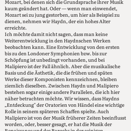
Mozart, bei denen sich die Grundsprache ihrer Musik
kaum geändert hat. Oder — wenn man einwendet,
Mozart sei zu jung gestorben, um hier als Beispiel zu
dienen, nehmen wir Haydn, der ein hohes Alter
erreichte.
Ich möchte damit nicht sagen, dass man keine
Weiterentwicklung in den Haydnschen Werken
beobachten kann. Eine Entwicklung von den ersten
bis zu den Londoner Symphonien bzw. bis zur
Schöpfung ist unbedingt vorhanden, und bei
Malipiero ist der Fall ähnlich. Aber die musikalische
Basis und die Ästhetik, die die frühen und späten
Werke dieser Komponisten kennzeichnen, bleiben
ziemlich dieselben. Zwischen Haydn und Malipiero
bestehen sogar einige andere Parallelen, die ich hier
näher betrachten möchte. Wir wissen, dass Haydns
„Entdeckung" der Oratorien von Händel eine wichtige
Rolle in seinem späteren Schaffen spielte. Auch
Malipiero ist von der Musik früherer Zeiten beeinflusst
worden, oder, besser gesagt, er hat die Musik der
Renaissance und des Barocks in der seinigen