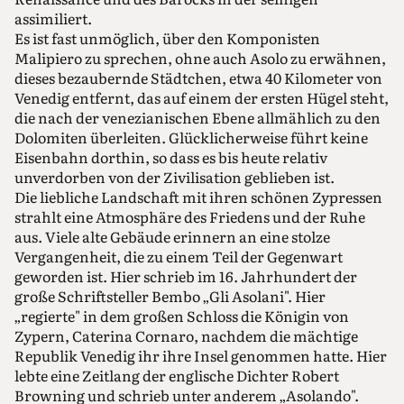
assimiliert.
Es ist fast unmöglich, über den Komponisten
Malipiero zu sprechen, ohne auch Asolo zu erwähnen,
dieses bezaubernde Städtchen, etwa 40 Kilometer von
Venedig entfernt, das auf einem der ersten Hügel steht,
die nach der venezianischen Ebene allmählich zu den
Dolomiten überleiten. Glücklicherweise führt keine
Eisenbahn dorthin, so dass es bis heute relativ
unverdorben von der Zivilisation geblieben ist.
Die liebliche Landschaft mit ihren schönen Zypressen
strahlt eine Atmosphäre des Friedens und der Ruhe
aus. Viele alte Gebäude erinnern an eine stolze
Vergangenheit, die zu einem Teil der Gegenwart
geworden ist. Hier schrieb im 16. Jahrhundert der
große Schriftsteller Bembo „Gli Asolani". Hier
„regierte" in dem großen Schloss die Königin von
Zypern, Caterina Cornaro, nachdem die mächtige
Republik Venedig ihr ihre Insel genommen hatte. Hier
lebte eine Zeitlang der englische Dichter Robert
Browning und schrieb unter anderem „Asolando".