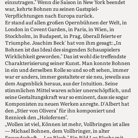
einzutragen." Wenn die Saison in New York beendet
war, kehrte Bohnen zu seinen Gastspiel-
Verpflichtungen nach Europa zurück.
Er stand auf allen großen Opernbühnen der Welt, in
London in Covent Garden, in Paris, in Wien, in
Stockholm, in Budapest, in Prag, überall feierte er
Triumphe. Joachim Beck' hat von ihm gesagt: „In
Bohnen ist das Ideal des singenden Schauspielers
Wirklichkeit geworden." Das ist wohl die treffendste
Charakterisierung seiner Kunst. Man konnte Bohnen
in ein und derselben Rolle so und so oft sehen, immer
war er anders, immer gestaltete er sie neu, jeweils aus
dem Augenblick heraus, aus der Intuition. Seine
stimmlichen Mittel waren schier unerschöpflich, und
seine Gestaltungskraft war so eminent, dass sie sogar
Komponisten zu neuen Werken anregte. D'Albert hat
den „Stier von Olivera" für ihn komponiert und
Reznicek den „Holofernes".
„Wollen ist viel, Können ist mehr, Vollbringen ist alles
— Michael Bohnen, dem Vollbringer, in alter
Freundschaft — Leo Blech." Ein Bild Leo Blechs mit