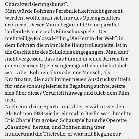
Charakterisierungskunst".
Man würde Bohnens Persönlichkeit nicht gerecht
werden, wollte man sich nur des Operngestalters
erinnern. Dieser Mann begann 1919 eine parallel
laufende Karriere als Filmschauspieler. Der
mehrteilige Kolossal-Film „Die Herrin der Welt", in
dem Bohnen die männliche Hauptrolle spielte, ist in
die Geschichte des Zelluloids eingegangen. Man darf
nicht vergessen, dass das Filmen in jenen Jahren für
einen seriösen Opernsänger eigentlich indiskutabel
war. Aber Bohnen als moderner Mensch, als
Kraftnatur, die nach immer neuen Ausdrucksmitteln
für seine schauspielerische Begabung suchte, setzte
sich über dieses Vorurteil hinweg und blieb dem Film
treu.
Noch eine dritte Sparte muss hier erwähnt werden.
Als Bohnen 1928 wieder einmal in Berlin war, brachte
Eric Charell im großen Schauspielhaus die Operette
„Casanova" heraus, und Bohnen sang über
hundertmal die Titelrolle, er war mit Eleganz zur