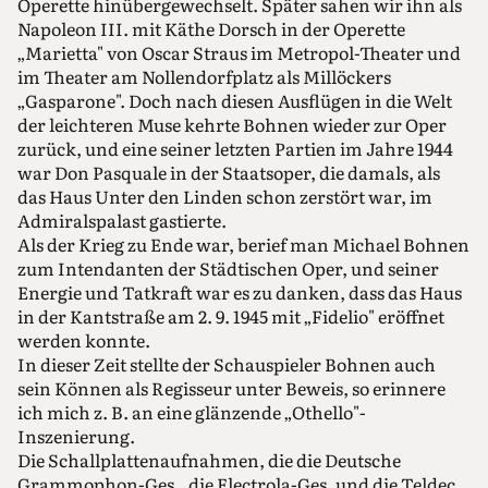
Operette hinübergewechselt. Später sahen wir ihn als
Napoleon III. mit Käthe Dorsch in der Operette
„Marietta" von Oscar Straus im Metropol-Theater und
im Theater am Nollendorfplatz als Millöckers
„Gasparone". Doch nach diesen Ausflügen in die Welt
der leichteren Muse kehrte Bohnen wieder zur Oper
zurück, und eine seiner letzten Partien im Jahre 1944
war Don Pasquale in der Staatsoper, die damals, als
das Haus Unter den Linden schon zerstört war, im
Admiralspalast gastierte.
Als der Krieg zu Ende war, berief man Michael Bohnen
zum Intendanten der Städtischen Oper, und seiner
Energie und Tatkraft war es zu danken, dass das Haus
in der Kantstraße am 2. 9. 1945 mit „Fidelio" eröffnet
werden konnte.
In dieser Zeit stellte der Schauspieler Bohnen auch
sein Können als Regisseur unter Beweis, so erinnere
ich mich z. B. an eine glänzende „Othello"-
Inszenierung.
Die Schallplattenaufnahmen, die die Deutsche
Grammophon-Ges., die Electrola-Ges. und die Teldec