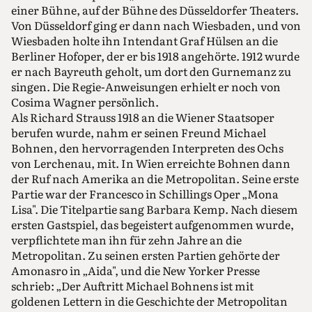
einer Bühne, auf der Bühne des Düsseldorfer Theaters.
Von Düsseldorf ging er dann nach Wiesbaden, und von
Wiesbaden holte ihn Intendant Graf Hülsen an die
Berliner Hofoper, der er bis 1918 angehörte. 1912 wurde
er nach Bayreuth geholt, um dort den Gurnemanz zu
singen. Die Regie-Anweisungen erhielt er noch von
Cosima Wagner persönlich.
Als Richard Strauss 1918 an die Wiener Staatsoper
berufen wurde, nahm er seinen Freund Michael
Bohnen, den hervorragenden Interpreten des Ochs
von Lerchenau, mit. In Wien erreichte Bohnen dann
der Ruf nach Amerika an die Metropolitan. Seine erste
Partie war der Francesco in Schillings Oper „Mona
Lisa". Die Titelpartie sang Barbara Kemp. Nach diesem
ersten Gastspiel, das begeistert aufgenommen wurde,
verpflichtete man ihn für zehn Jahre an die
Metropolitan. Zu seinen ersten Partien gehörte der
Amonasro in „Aida", und die New Yorker Presse
schrieb: „Der Auftritt Michael Bohnens ist mit
goldenen Lettern in die Geschichte der Metropolitan