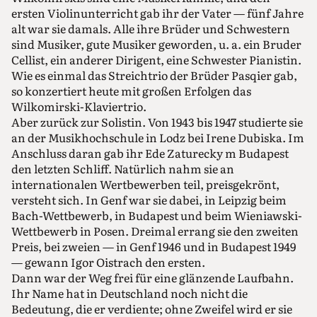
ersten Violinunterricht gab ihr der Vater — fünf Jahre
alt war sie damals. Alle ihre Brüder und Schwestern
sind Musiker, gute Musiker geworden, u. a. ein Bruder
Cellist, ein anderer Dirigent, eine Schwester Pianistin.
Wie es einmal das Streichtrio der Brüder Pasqier gab,
so konzertiert heute mit großen Erfolgen das
Wilkomirski-Klaviertrio.
Aber zurück zur Solistin. Von 1943 bis 1947 studierte sie
an der Musikhochschule in Lodz bei Irene Dubiska. Im
Anschluss daran gab ihr Ede Zaturecky m Budapest
den letzten Schliff. Natürlich nahm sie an
internationalen Wertbewerben teil, preisgekrönt,
versteht sich. In Genf war sie dabei, in Leipzig beim
Bach-Wettbewerb, in Budapest und beim Wieniawski-
Wettbewerb in Posen. Dreimal errang sie den zweiten
Preis, bei zweien — in Genf 1946 und in Budapest 1949
— gewann Igor Oistrach den ersten.
Dann war der Weg frei für eine glänzende Laufbahn.
Ihr Name hat in Deutschland noch nicht die
Bedeutung, die er verdiente; ohne Zweifel wird er sie