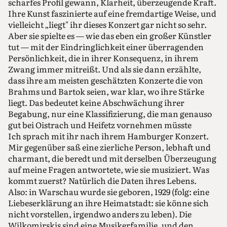
scharfes Profil gewann, Klarheit, überzeugende Kraft.
Ihre Kunst faszinierte auf eine fremdartige Weise, und
vielleicht „liegt" ihr dieses Konzert gar nicht so sehr.
Aber sie spielte es — wie das eben ein großer Künstler
tut — mit der Eindringlichkeit einer überragenden
Persönlichkeit, die in ihrer Konsequenz, in ihrem
Zwang immer mitreißt. Und als sie dann erzählte,
dass ihre am meisten geschätzten Konzerte die von
Brahms und Bartok seien, war klar, wo ihre Stärke
liegt. Das bedeutet keine Abschwächung ihrer
Begabung, nur eine Klassifizierung, die man genauso
gut bei Oistrach und Heifetz vornehmen müsste
Ich sprach mit ihr nach ihrem Hamburger Konzert.
Mir gegenüber saß eine zierliche Person, lebhaft und
charmant, die beredt und mit derselben Überzeugung
auf meine Fragen antwortete, wie sie musiziert. Was
kommt zuerst? Natürlich die Daten ihres Lebens.
Also: in Warschau wurde sie geboren, 1929 (folg: eine
Liebeserklärung an ihre Heimatstadt: sie könne sich
nicht vorstellen, irgendwo anders zu leben). Die
Wilkomirskis sind eine Musikerfamilie, und den