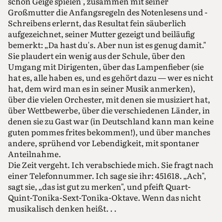
schon Geige spielen", zusammen mit seiner
Großmutter die Anfangsregeln des Notenlesens und -
Schreibens erlernt, das Resultat fein säuberlich
aufgezeichnet, seiner Mutter gezeigt und beiläufig
bemerkt: „Da hast du's. Aber nun ist es genug damit."
Sie plaudert ein wenig aus der Schule, über den
Umgang mit Dirigenten, über das Lampenfieber (sie
hat es, alle haben es, und es gehört dazu — wer es nicht
hat, dem wird man es in seiner Musik anmerken),
über die vielen Orchester, mit denen sie musiziert hat,
über Wettbewerbe, über die verschiedenen Länder, in
denen sie zu Gast war (in Deutschland kann man keine
guten pommes frites bekommen!), und über manches
andere, sprühend vor Lebendigkeit, mit spontaner
Anteilnahme.
Die Zeit vergeht. Ich verabschiede mich. Sie fragt nach
einer Telefonnummer. Ich sage sie ihr: 451618. „Ach",
sagt sie, „das ist gut zu merken", und pfeift Quart-
Quint-Tonika-Sext-Tonika-Oktave. Wenn das nicht
musikalisch denken heißt. . .