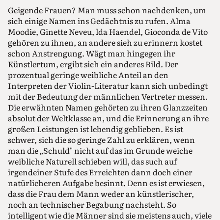
Geigende Frauen? Man muss schon nachdenken, um
sich einige Namen ins Gedächtnis zu rufen. Alma
Moodie, Ginette Neveu, lda Haendel, Gioconda de Vito
gehören zu ihnen, an andere sieh zu erinnern kostet
schon Anstrengung. Wägt man hingegen ihr
Künstlertum, ergibt sich ein anderes Bild. Der
prozentual geringe weibliche Anteil an den
Interpreten der Violin-Literatur kann sich unbedingt
mit der Bedeutung der männlichen Vertreter messen.
Die erwähnten Namen gehörten zu ihren Glanzzeiten
absolut der Weltklasse an, und die Erinnerung an ihre
großen Leistungen ist lebendig geblieben. Es ist
schwer, sich die so geringe Zahl zu erklären, wenn
man die „Schuld" nicht auf das im Grunde weiche
weibliche Naturell schieben will, das such auf
irgendeiner Stufe des Erreichten dann doch einer
natürlicheren Aufgabe besinnt. Denn es ist erwiesen,
dass die Frau dem Mann weder an künstlerischer,
noch an technischer Begabung nachsteht. So
intelligent wie die Männer sind sie meistens auch, viele