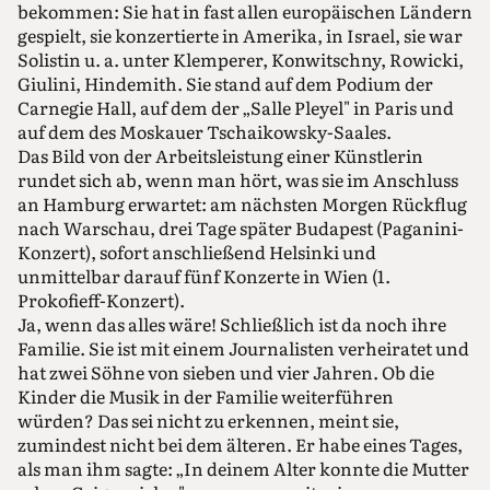
bekommen: Sie hat in fast allen europäischen Ländern
gespielt, sie konzertierte in Amerika, in Israel, sie war
Solistin u. a. unter Klemperer, Konwitschny, Rowicki,
Giulini, Hindemith. Sie stand auf dem Podium der
Carnegie Hall, auf dem der „Salle Pleyel" in Paris und
auf dem des Moskauer Tschaikowsky-Saales.
Das Bild von der Arbeitsleistung einer Künstlerin
rundet sich ab, wenn man hört, was sie im Anschluss
an Hamburg erwartet: am nächsten Morgen Rückflug
nach Warschau, drei Tage später Budapest (Paganini-
Konzert), sofort anschließend Helsinki und
unmittelbar darauf fünf Konzerte in Wien (1.
Prokofieff-Konzert).
Ja, wenn das alles wäre! Schließlich ist da noch ihre
Familie. Sie ist mit einem Journalisten verheiratet und
hat zwei Söhne von sieben und vier Jahren. Ob die
Kinder die Musik in der Familie weiterführen
würden? Das sei nicht zu erkennen, meint sie,
zumindest nicht bei dem älteren. Er habe eines Tages,
als man ihm sagte: „In deinem Alter konnte die Mutter