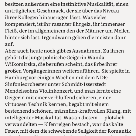
besitzen außerdem eine instinktive Musikalität, einen
untrüglichen Geschmack, der sie über das Niveau
ihrer Kollegen hinausragen lässt. Was vieles
kompensiert, ist ihr rasanter Ehrgeiz, ihr immenser
Fleiß, der im allgemeinem den der Männer um Meilen
hinter sich last. Irgendwann geben die meisten dann
auf.
Aber auch heute noch gibt es Ausnahmen. Zu ihnen
gehört die junge polnische Geigerin Wanda
Wilkomirska, die berufen scheint, das Erbe ihrer
großen Vorgängerinnen weiterzuführen. Sie spielte in
Hamburg vor einigen Wochen mit dem NDR-
Sinfonieorchester unter Schmidt-Isserstedt
Mendelssohns Violinkonzert, und man lernte eine
Geigerin mit einer verblüffend sicheren, einer
virtuosen Technik kennen, begabt mit einem
bestechend schönen, männlich-kraftvollen Klang, mit
intelligenter Musikalität. Was an diesem — plötzlich
verwandelten — Elfenreigen bestach, war das kalte
Feuer, mit dem die schwebende Seligkeit der Romantik