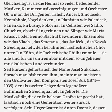
Gleichzeitig ist sie die Heimat so vieler bedeutender
Musiker, Kammermusikvereinigungen und Orchester.
Ob wir an die Dirigenten Talich, Ancerl, Smctacek,
Krombholc, Vogel denken, an Pianisten wie Palenicek,
Panenka, Firkusny, Pokorna, an Cellisten wie Sadlo,
Chuchro, ob wir Sängerinnen und Sänger wie Marta
Krasova oder Benno Blachut bewundern, Ensembles
wie das Vlach-, das Smetana-, das Janíček-, das Novak-
Streichquartett, den berühmten Tschechischen Chor
unter Jan Kühn, die Tschechische Philharmonie — sie
alle sind für uns untrennbar mit dem so ungeheuer
musikalischen Land verbunden.
Seit kurzem gehört auch der Name Josef Suk dazu.
Sprach man bisher von ihm, meinte man meistens
den Großvater, den Komponisten Josef Suk (1874—
1935), der als zweiter Geiger dem legendären
Böhmischen Streichquartett angehörte. Die
Musikalität, die der Enkel vom Großvater geerbt hat,
lässt sich noch eine Generation weiter zurück
verfolgen: Sein Urgroßvater ist Anton Dvorak, dessen