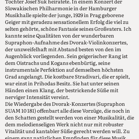
Tochter Josef Suk heiratete. In einem Konzert der
Slowakischen Philharmonie in der Hamburger
Musikhalle spielte der junge, 1929 in Prag geborene
Geiger mit geradezu sensationellem Erfolg die viel zu
selten gehörte, schöne Fantasie seines Großvaters. Ich
kannte seine Qualitäten von der wunderbaren
Supraphon-Aufnahme des Dvorak-Violinkonzertes,
der unzweifelhaft mit Abstand besten von den im
Augenblick vorliegenden. Sein geigerischer Rang ist
dem Oistrachs und Kogans ebenbürtig, seine
instrumentale Perfektion auf demselben höchsten
Grad angelangt. Die kostbare Stradivari, die er spielt,
war einst in Prihodas Besitz. Sie hat unter seinen
Händen einen Klang, der bestrickende Süße mit
nerviger Intensität vereint.
Die Wiedergabe des Dvorak-Konzertes (Supraphon
SUAM 10 181) offenbart alle diese Vorzüge, die noch in
den Schatten gestellt werden von einer Musikalität, die
dem melodienseligen Werk nicht nur mit robuster
Vitalität und kantabler Süße gerecht werden will. Zu
einem ganz natürlichen Empfinden für diese Musik