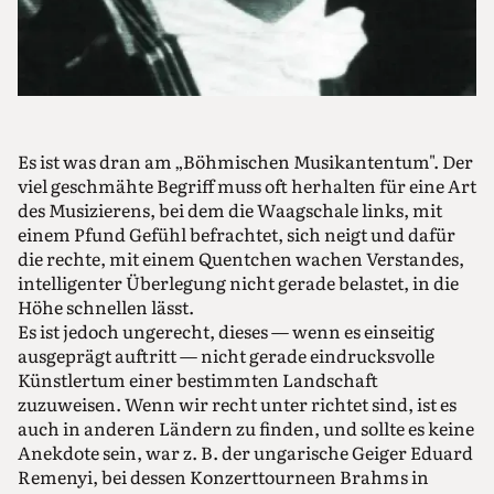
Es ist was dran am „Böhmischen Musikantentum". Der
viel geschmähte Begriff muss oft herhalten für eine Art
des Musizierens, bei dem die Waagschale links, mit
einem Pfund Gefühl befrachtet, sich neigt und dafür
die rechte, mit einem Quentchen wachen Verstandes,
intelligenter Überlegung nicht gerade belastet, in die
Höhe schnellen lässt.
Es ist jedoch ungerecht, dieses — wenn es einseitig
ausgeprägt auftritt — nicht gerade eindrucksvolle
Künstlertum einer bestimmten Landschaft
zuzuweisen. Wenn wir recht unter richtet sind, ist es
auch in anderen Ländern zu finden, und sollte es keine
Anekdote sein, war z. B. der ungarische Geiger Eduard
Remenyi, bei dessen Konzerttourneen Brahms in