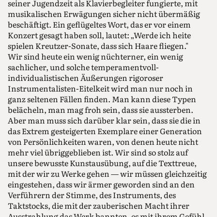
seiner Jugendzeit als Klavierbegleiter fungierte, mit
musikalischen Erwägungen sicher nicht übermäßig
beschäftigt. Ein geflügeltes Wort, das er vor einem
Konzert gesagt haben soll, lautet: „Werde ich heite
spielen Kreutzer-Sonate, dass sich Haare fliegen."
Wir sind heute ein wenig nüchterner, ein wenig
sachlicher, und solche temperamentvoll-
individualistischen Äußerungen rigoroser
Instrumentalisten-Eitelkeit wird man nur noch in
ganz seltenen Fällen finden. Man kann diese Typen
belächeln, man mag froh sein, dass sie aussterben.
Aber man muss sich darüber klar sein, dass sie die in
das Extrem gesteigerten Exemplare einer Generation
von Persönlichkeiten waren, von denen heute nicht
mehr viel übriggeblieben ist. Wir sind so stolz auf
unsere bewusste Kunstausübung, auf die Texttreue,
mit der wir zu Werke gehen — wir müssen gleichzeitig
eingestehen, dass wir ärmer geworden sind an den
Verführern der Stimme, des Instruments, des
Taktstocks, die mit der zauberischen Macht ihrer
Ausstrahlung das Werk bannten, es mit ihrem Gefühl,