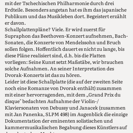
mit der Tschechischen Philharmonie durch drei
Erdteile. Besonders angetan hat es ihm das japanische
Publikum und das Musikleben dort. Begeistert erzählt
er davon.
Schallplattenpläne? Viele. Er wird zuerst für
Supraphon das Beethoven-Konzert aufnehmen, Bach-
Sonaten, die Konzerte von Mendelssohn und Bruch
sollen folgen. Hoffentlich dauert es nicht zu lange, bis
diese Pläne realisiert sind, d.h. bis die Platten
vorliegen: Seine Kunst setzt Maßstäbe, wir brauchen
solche Aufnahmen. An seiner Interpretation des
Dvorak-Konzerts ist das zu hören.
Leider ist diese Schallplatte (die auf der zweiten Seite
noch eine Romanze von Dvorak enthält) zusammen
mit einer hervorragenden, mit dem „Grand Prix du
disque" bedachten Aufnahme der Violin-/
Klaviersonaten von Debussy und Janacek (zusammen
mit Jan Panenka, SLPM 498) im Augenblick die einzige
Dokumentation der eminenten solistischen und
kammermusikalischen Begabung dieses Künstlers auf