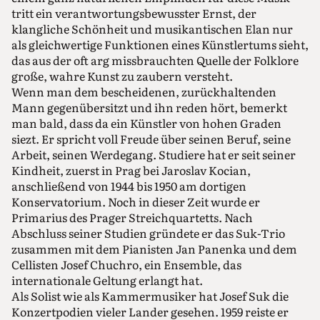
tritt ein verantwortungsbewusster Ernst, der
klangliche Schönheit und musikantischen Elan nur
als gleichwertige Funktionen eines Künstlertums sieht,
das aus der oft arg missbrauchten Quelle der Folklore
große, wahre Kunst zu zaubern versteht.
Wenn man dem bescheidenen, zurückhaltenden
Mann gegenübersitzt und ihn reden hört, bemerkt
man bald, dass da ein Künstler von hohen Graden
siezt. Er spricht voll Freude über seinen Beruf, seine
Arbeit, seinen Werdegang. Studiere hat er seit seiner
Kindheit, zuerst in Prag bei Jaroslav Kocian,
anschließend von 1944 bis 1950 am dortigen
Konservatorium. Noch in dieser Zeit wurde er
Primarius des Prager Streichquartetts. Nach
Abschluss seiner Studien gründete er das Suk-Trio
zusammen mit dem Pianisten Jan Panenka und dem
Cellisten Josef Chuchro, ein Ensemble, das
internationale Geltung erlangt hat.
Als Solist wie als Kammermusiker hat Josef Suk die
Konzertpodien vieler Lander gesehen. 1959 reiste er