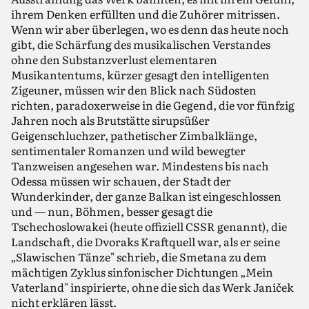
ihrem Denken erfüllten und die Zuhörer mitrissen.
Wenn wir aber überlegen, wo es denn das heute noch
gibt, die Schärfung des musikalischen Verstandes
ohne den Substanzverlust elementaren
Musikantentums, kürzer gesagt den intelligenten
Zigeuner, müssen wir den Blick nach Südosten
richten, paradoxerweise in die Gegend, die vor fünfzig
Jahren noch als Brutstätte sirupsüßer
Geigenschluchzer, pathetischer Zimbalklänge,
sentimentaler Romanzen und wild bewegter
Tanzweisen angesehen war. Mindestens bis nach
Odessa müssen wir schauen, der Stadt der
Wunderkinder, der ganze Balkan ist eingeschlossen
und — nun, Böhmen, besser gesagt die
Tschechoslowakei (heute offiziell CSSR genannt), die
Landschaft, die Dvoraks Kraftquell war, als er seine
„Slawischen Tänze" schrieb, die Smetana zu dem
mächtigen Zyklus sinfonischer Dichtungen „Mein
Vaterland" inspirierte, ohne die sich das Werk Janíček
nicht erklären lässt.