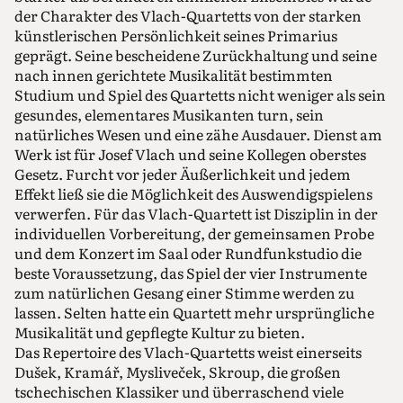
der Charakter des Vlach-Quartetts von der starken
künstlerischen Persönlichkeit seines Primarius
geprägt. Seine bescheidene Zurückhaltung und seine
nach innen gerichtete Musikalität bestimmten
Studium und Spiel des Quartetts nicht weniger als sein
gesundes, elementares Musikanten turn, sein
natürliches Wesen und eine zähe Ausdauer. Dienst am
Werk ist für Josef Vlach und seine Kollegen oberstes
Gesetz. Furcht vor jeder Äußerlichkeit und jedem
Effekt ließ sie die Möglichkeit des Auswendigspielens
verwerfen. Für das Vlach-Quartett ist Disziplin in der
individuellen Vorbereitung, der gemeinsamen Probe
und dem Konzert im Saal oder Rundfunkstudio die
beste Voraussetzung, das Spiel der vier Instrumente
zum natürlichen Gesang einer Stimme werden zu
lassen. Selten hatte ein Quartett mehr ursprüngliche
Musikalität und gepflegte Kultur zu bieten.
Das Repertoire des Vlach-Quartetts weist einerseits
Dušek, Kramář, Mysliveček, Skroup, die großen
tschechischen Klassiker und überraschend viele