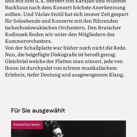
und mit ihm u. a. Herbert von Karajan und Wilhelm
Backhaus nach dem Konzert höchste Anerkennung
zollten. Und Václav Snítil hat sich immer Zeit gespart
für Soloabende und Konzerte mit den führenden
tschechoslowakischen Orchestern. Den Bratscher
Koďousek finden wir unter den Mitgliedern des
Kammerorchesters.
Von der Schallplatte war bisher noch nicht die Rede.
Nun, die beigefügte Diskografie ist beredt genug.
Gleichviel welche der Platten man nimmt, jede von
ihnen ist durchpulst von echtem musikalischem
Erlebnis, tiefer Deutung und ausgewogenem Klang.
Für Sie ausgewählt
Kostenlos lesen