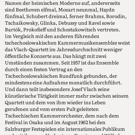
Namen der heimischen Moderne auf, andererseits
sind Beethoven elfmal, Mozart neunmal, Haydn
fünfmal, Schubert dreimal, ferner Brahms, Borodin,
Tschaikowsky, Glinka, Debussy und Ravel sowie
Bartók, Prokofieff und Schostakowitsch vertreten.
Im Vergleich mit den anderen führenden
tschechoslowakischen Kammermusikensembles weist
das Vlach-Quartett im Jahresdurchschnitt weniger
öffentliche Konzerte aus. Das hängt mit zwei
Umständen zusammen. Seit 1957 ist das Ensemble
durch einen festen Vertrag an den
Tschechoslowakischen Rundfunk gebunden, der
mindestens eine Aufnahme monatlich durchführt.
Und dann teilt insbesondere Josef Vlach seine
künstlerische Tätigkeit immer mehr zwischen seinem
Quartett und dem von ihm wieder ins Leben
gerufenen und vom ersten Pult geleiteten
Tschechischen Kammerorchester, dem nach dem
Festival in Osaka und im August 1962 bei den
Salzburger Festspielen ein internationales Publikum