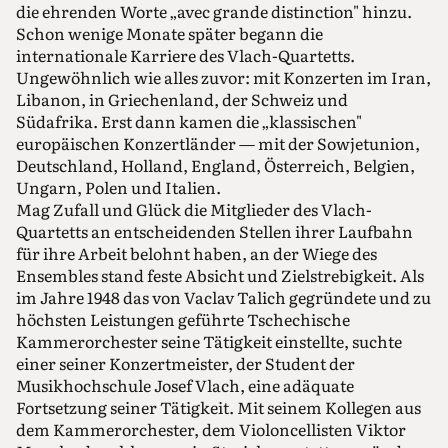
die ehrenden Worte „avec grande distinction" hinzu.
Schon wenige Monate später begann die
internationale Karriere des Vlach-Quartetts.
Ungewöhnlich wie alles zuvor: mit Konzerten im Iran,
Libanon, in Griechenland, der Schweiz und
Südafrika. Erst dann kamen die „klassischen"
europäischen Konzertländer — mit der Sowjetunion,
Deutschland, Holland, England, Österreich, Belgien,
Ungarn, Polen und Italien.
Mag Zufall und Glück die Mitglieder des Vlach-
Quartetts an entscheidenden Stellen ihrer Laufbahn
für ihre Arbeit belohnt haben, an der Wiege des
Ensembles stand feste Absicht und Zielstrebigkeit. Als
im Jahre 1948 das von Vaclav Talich gegründete und zu
höchsten Leistungen geführte Tschechische
Kammerorchester seine Tätigkeit einstellte, suchte
einer seiner Konzertmeister, der Student der
Musikhochschule Josef Vlach, eine adäquate
Fortsetzung seiner Tätigkeit. Mit seinem Kollegen aus
dem Kammerorchester, dem Violoncellisten Viktor