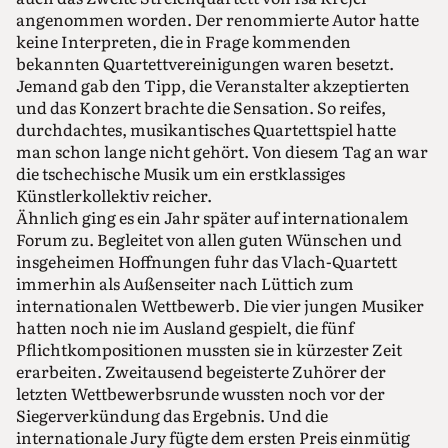
angenommen worden. Der renommierte Autor hatte
keine Interpreten, die in Frage kommenden
bekannten Quartettvereinigungen waren besetzt.
Jemand gab den Tipp, die Veranstalter akzeptierten
und das Konzert brachte die Sensation. So reifes,
durchdachtes, musikantisches Quartettspiel hatte
man schon lange nicht gehört. Von diesem Tag an war
die tschechische Musik um ein erstklassiges
Künstlerkollektiv reicher.
Ähnlich ging es ein Jahr später auf internationalem
Forum zu. Begleitet von allen guten Wünschen und
insgeheimen Hoffnungen fuhr das Vlach-Quartett
immerhin als Außenseiter nach Lüttich zum
internationalen Wettbewerb. Die vier jungen Musiker
hatten noch nie im Ausland gespielt, die fünf
Pflichtkompositionen mussten sie in kürzester Zeit
erarbeiten. Zweitausend begeisterte Zuhörer der
letzten Wettbewerbsrunde wussten noch vor der
Siegerverkündung das Ergebnis. Und die
internationale Jury fügte dem ersten Preis einmütig