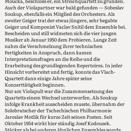
Moucka, beschloss er, ein Streichquartett zu gründen.
Auch der Violapartner war bald gefunden — Sobeslav
Soukup, ebenfalls ein Mitglied des Orchesters. Als
zweiter Geiger trat der etwas jüngere, sehr begabte
Geiger und Komponist Vaclav Snitil dem Ensemble bei.
Bescheiden und still widmeten sich die vier jungen
Musiker ab Januar 1950 dem Probieren. Lange Zeit
nahm die Verschmelzung ihrer technischen
Fertigkeiten in Anspruch, dann kamen
Interpretationsfragen an die Reihe und die
Erarbeitung des grundlegenden Repertoires. In jeder
Hinsicht vorbereitet und fertig, konnte das Vlach-
Quartett dann einige Jahre später seine
Konzerttätigkeit beginnen.
Nur am Violapult war die Zusammensetzung des
Quartetts einem Wechsel unterworfen. Als Soukup
infolge Krankheit ausscheiden musste, übernahm der
Solobratscher der Tschechischen Philharmonie
Jaroslav Motlik für kurze Zeit seinen Posten. Seit
Oktober 1954 wirkt hier ständig Josef Kodousek.
Stärker als bei anderen ähnlichen Ensembles wurde