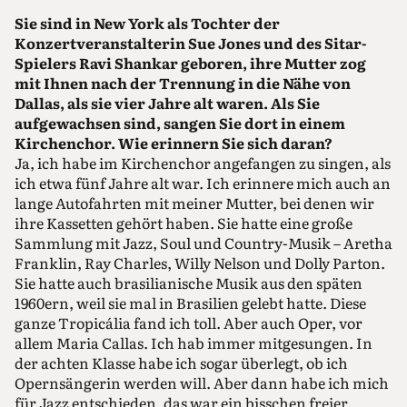
Sie sind in New York als Tochter der
Konzertveranstalterin Sue Jones und des Sitar-
Spielers Ravi Shankar geboren, ihre Mutter zog
mit Ihnen nach der Trennung in die Nähe von
Dallas, als sie vier Jahre alt waren. Als Sie
aufgewachsen sind, sangen Sie dort in einem
Kirchenchor. Wie erinnern Sie sich daran?
Ja, ich habe im Kirchenchor angefangen zu singen, als
ich etwa fünf Jahre alt war. Ich erinnere mich auch an
lange Autofahrten mit meiner Mutter, bei denen wir
ihre Kassetten gehört haben. Sie hatte eine große
Sammlung mit Jazz, Soul und Country-Musik – Aretha
Franklin, Ray Charles, Willy Nelson und Dolly Parton.
Sie hatte auch brasilianische Musik aus den späten
1960ern, weil sie mal in Brasilien gelebt hatte. Diese
ganze Tropicália fand ich toll. Aber auch Oper, vor
allem Maria Callas. Ich hab immer mitgesungen. In
der achten Klasse habe ich sogar überlegt, ob ich
Opernsängerin werden will. Aber dann habe ich mich
für Jazz entschieden, das war ein bisschen freier.