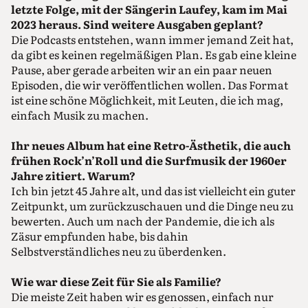
letzte Folge, mit der Sängerin Laufey, kam im Mai
2023 heraus. Sind weitere Ausgaben geplant?
Die Podcasts entstehen, wann immer jemand Zeit hat,
da gibt es keinen regelmäßigen Plan. Es gab eine kleine
Pause, aber gerade arbeiten wir an ein paar neuen
Episoden, die wir veröffentlichen wollen. Das Format
ist eine schöne Möglichkeit, mit Leuten, die ich mag,
einfach Musik zu machen.
Ihr neues Album hat eine Retro-Ästhetik, die auch
frühen Rock’n’Roll und die Surfmusik der 1960er
Jahre zitiert. Warum?
Ich bin jetzt 45 Jahre alt, und das ist vielleicht ein guter
Zeitpunkt, um zurückzuschauen und die Dinge neu zu
bewerten. Auch um nach der Pandemie, die ich als
Zäsur empfunden habe, bis dahin
Selbstverständliches neu zu überdenken.
Wie war diese Zeit für Sie als Familie?
Die meiste Zeit haben wir es genossen, einfach nur