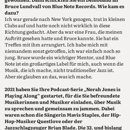
Bruce Lundvall von Blue Note Records. Wie kam es
dazu?
Ich war gerade nach New York gezogen, trat in kleinen
Clubs auf und hatte noch nicht wirklich in diese
Richtung gedacht. Aber da war eine Frau, die meinen
Auftritt gesehen hatte und Bruce kannte. Sie hat ein
Treffen mit ihm arrangiert. Ich habe mich mit
niemandem sonst getroffen, ich war einfach noch so
jung. Bruce wurde ein wichtiger Mentor, und Blue
Note ist ein großartiges Label für mich, auch wenn die
Musik, die ich mache, nicht traditioneller Jazz ist.
Aber sie glauben an das, was ich mache.
2021 haben Sie Ihre Podcast-Serie „Norah Jones is
Playing Along“ gestartet, für die Sie befreundete
Musikerinnen und Musiker einladen, über Musik
zu sprechen und gemeinsam zu jammen. Dabei
waren schon die Sängerin Mavis Staples, der Hip-
Hop-Musiker Questlove oder der
Jazzschlagzeuger Brian Blade. Die 32. und bislang