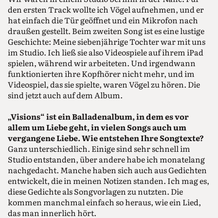
den ersten Track wollte ich Vögel aufnehmen, und er
hat einfach die Tür geöffnet und ein Mikrofon nach
draußen gestellt. Beim zweiten Song ist es eine lustige
Geschichte: Meine siebenjährige Tochter war mit uns
im Studio. Ich ließ sie also Videospiele auf ihrem iPad
spielen, während wir arbeiteten. Und irgendwann
funktionierten ihre Kopfhörer nicht mehr, und im
Videospiel, das sie spielte, waren Vögel zu hören. Die
sind jetzt auch auf dem Album.
„Visions“ ist ein Balladenalbum, in dem es vor
allem um Liebe geht, in vielen Songs auch um
vergangene Liebe. Wie entstehen Ihre Songtexte?
Ganz unterschiedlich. Einige sind sehr schnell im
Studio entstanden, über andere habe ich monatelang
nachgedacht. Manche haben sich auch aus Gedichten
entwickelt, die in meinen Notizen standen. Ich mag es,
diese Gedichte als Songvorlagen zu nutzten. Die
kommen manchmal einfach so heraus, wie ein Lied,
das man innerlich hört.