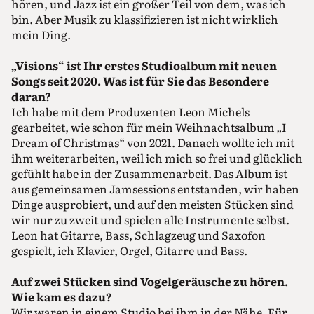
hören, und Jazz ist ein großer Teil von dem, was ich
bin. Aber Musik zu klassifizieren ist nicht wirklich
mein Ding.
„Visions“ ist Ihr erstes Studioalbum mit neuen
Songs seit 2020. Was ist für Sie das Besondere
daran?
Ich habe mit dem Produzenten Leon Michels
gearbeitet, wie schon für mein Weihnachtsalbum „I
Dream of Christmas“ von 2021. Danach wollte ich mit
ihm weiterarbeiten, weil ich mich so frei und glücklich
gefühlt habe in der Zusammenarbeit. Das Album ist
aus gemeinsamen Jamsessions entstanden, wir haben
Dinge ausprobiert, und auf den meisten Stücken sind
wir nur zu zweit und spielen alle Instrumente selbst.
Leon hat Gitarre, Bass, Schlagzeug und Saxo­fon
gespielt, ich Klavier, Orgel, Gitarre und Bass.
Auf zwei Stücken sind Vogelgeräusche zu hören.
Wie kam es dazu?
Wir waren in einem Studio bei ihm in der Nähe. Für