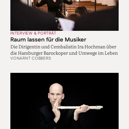
Nein, sie war auch für mich eine wirkliche
Entdeckung. Ihre Musik klingt so romantisch, ist so
ernsthaft und von hoher Qualität, und man spürt – wie
bei Clara Schumann – in jedem Werk, dass sie eine
hervorragende Pianistin war. Sie hat die große
Struktur beherrscht. Die Variationen sind ein
INTERVIEW & PORTRÄT
Riesenwerk mit vielen unterschiedlichen Elementen –
Raum lassen für die Musiker
schumannesk, chopinesk ...
Die Dirigentin und Cembalistin Ira Hochman über
die Hamburger Barockoper und Umwege im Leben
Glauben Sie, dass Sie mit diesem Programm ein
VON
ARNT COBBERS
anderes Publikum erreichen?
Das wäre schön. Viele Leute gehen ja ins Konzert, weil
sie die Musik kennen. Wie die „Rhapsody in Blue“. Die
wird gar nicht oft im Konzert gespielt, dabei ist es jedes
Mal ein Riesenerfolg. Also versuche ich, mit so einem
Schlüsselwerk das Publikum anzulocken und dann
den Blick ein wenig zu erweitern, zum Beispiel mit
Barber. Meist ist es dann so, dass sich die Leute über
Gershwin freuen, aber auch sagen, dass sie von Barber
oder Beach besonders beeindruckt waren.