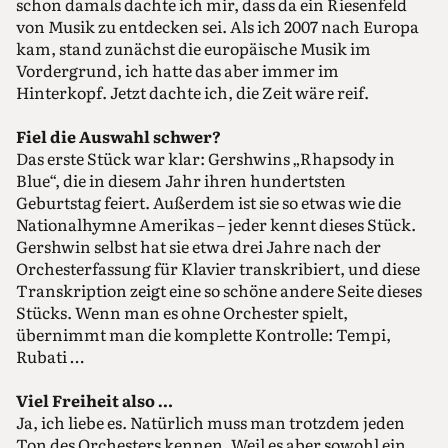
schon damals dachte ich mir, dass da ein Riesenfeld
von Musik zu entdecken sei. Als ich 2007 nach Europa
kam, stand zunächst die europäische Musik im
Vordergrund, ich hatte das aber immer im
Hinterkopf. Jetzt dachte ich, die Zeit wäre reif.
Fiel die Auswahl schwer?
Das erste Stück war klar: Gershwins „Rhapsody in
Blue“, die in diesem Jahr ihren hundertsten
Geburtstag feiert. Außerdem ist sie so etwas wie die
Nationalhymne Amerikas – jeder kennt dieses Stück.
Gershwin selbst hat sie etwa drei Jahre nach der
Orchesterfassung für Klavier transkribiert, und diese
Transkription zeigt eine so schöne andere Seite dieses
Stücks. Wenn man es ohne Orchester spielt,
übernimmt man die komplette Kontrolle: Tempi,
Rubati …
Viel Freiheit also …
Ja, ich liebe es. Natürlich muss man trotzdem jeden
Ton des Orchesters kennen. Weil es aber sowohl ein