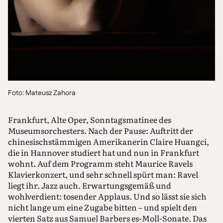
Foto: Mateusz Zahora
Frankfurt, Alte Oper, Sonntagsmatinee des
Museumsorchesters. Nach der Pause: Auftritt der
chinesischstämmigen Amerikanerin Claire Huangci,
die in Hannover studiert hat und nun in Frankfurt
wohnt. Auf dem Programm steht Maurice Ravels
Klavierkonzert, und sehr schnell spürt man: Ravel
liegt ihr. Jazz auch. Erwartungsgemäß und
wohlverdient: tosender Applaus. Und so lässt sie sich
nicht lange um eine Zugabe bitten – und spielt den
vierten Satz aus Samuel Barbers es-Moll-Sonate. Das