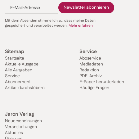
Lesen Sie den gesamten Beitrag im E-Paper oder der
aktuellen Printausgabe
Mit dem Absenden stimme ich zu, dass meine Daten
gespeichert und verarbeitet werden.
Mehr erfahren
Sitemap
Service
Startseite
Aboservice
Aktuelle Ausgabe
Mediadaten
Alle Ausgaben
Redaktion
Service
PDF-Archiv
Abonnement
E-Paper herunterladen
Artikel durchstöbern
Häufige Fragen
Jaron Verlag
Neuerscheinungen
Veranstaltungen
Aktuelles
Über uns