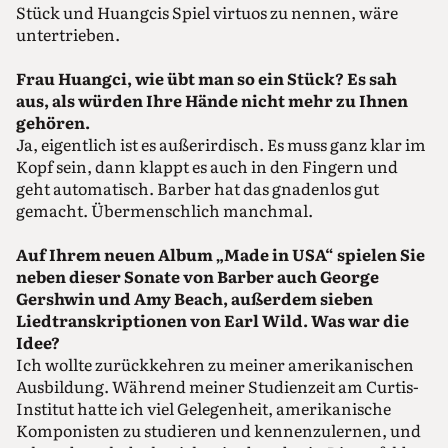
Stück und Huangcis Spiel virtuos zu nennen, wäre
untertrieben.
Frau Huangci, wie übt man so ein Stück? Es sah
aus, als würden Ihre Hände nicht mehr zu Ihnen
gehören.
Ja, eigentlich ist es außerirdisch. Es muss ganz klar im
Kopf sein, dann klappt es auch in den Fingern und
geht automatisch. Barber hat das gnadenlos gut
gemacht. Übermenschlich manchmal.
Auf Ihrem neuen Album „Made in USA“ spielen Sie
neben dieser Sonate von Barber auch George
Gershwin und Amy Beach, außerdem sieben
Liedtranskriptionen von Earl Wild. Was war die
Idee?
Ich wollte zurückkehren zu meiner amerikanischen
Ausbildung. Während meiner Studienzeit am Curtis-
Institut hatte ich viel Gelegenheit, amerikanische
Komponisten zu studieren und kennenzulernen, und