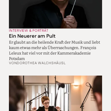
gesehen und dachte mir, das würde ich nie schaffen.
Aber vor etwa eineinhalb Jahren hab ich mich
hingesetzt und das Stück gelernt – das hat viel Energie
und Geduld gekostet. Und Zeit! Das lernt man nicht in
einem Monat. Da sind so viele neue Techniken drin.
Ich kann es bis heute nicht ohne Noten spielen, weil es
INTERVIEW & PORTRÄT
so kompliziert ist. Und wenn man raus ist, ist man
Ein Neuerer am Pult
raus. Aber für mich ist es das perfekte Beispiel für
Er glaubt an die heilende Kraft der Musik und liebt
amerikanische Klassik.
kaum etwas mehr als Überraschungen. François
Leleux hat viel vor mit der Kammerakademie
Was genau ist amerikanische Klassik?
Potsdam
Diese Frage stand auch für mich ganz am Anfang. Und
VON
DOROTHEA WALCHSHÄUSL
es gibt eigentlich keine klare Antwort. Man denkt
immer nur an Bernsteins „West Side Story“ und eben
die „Rhapsody in Blue“. Von Barber hingegen kennt
man nur das „Adagio for Strings“. Dabei war er so
vielseitig und alles andere als ein One-Hit-Wonder.
Auch Amy Beach zählt nicht zu den Popstars der
Klassik.