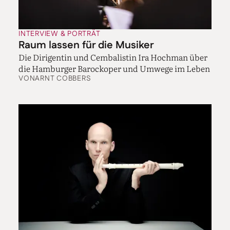
Beispiel das erste Prokofjew-Konzert. Das habe ich erst
vor ein paar Jahren gelernt und noch nicht so oft
gemacht, daher nehme ich mir dafür besonders viel
INTERVIEW & PORTRÄT
Zeit.
Raum lassen für die Musiker
Die Dirigentin und Cembalistin Ira Hochman über
Wenn jetzt die Anfrage käme, heute Abend mit
die Hamburger Barockoper und Umwege im Leben
Beethoven einzuspringen, könnten Sie das
VON
ARNT COBBERS
machen?
Es gibt tatsächlich gerade eine Anfrage für einen
Einspringer nächste Woche. Ich überlege noch, ob das
nicht doch zu viel wird. Es ist besser, etwas nicht zu
machen, als dass man am Ende nicht zufrieden ist. Am
Anfang meiner Karriere waren die Einspringer
unglaublich wichtig. Da gab es schon auch einen
Druck, etwas zu wagen. Das hat sich dann oft auch
richtig gelohnt, und ich bekam so einige meiner
Debüts mit den großen amerikanischen Orchestern.
Bei einem Einspringer kommt man an und hat
eigentlich schon gewonnen, weil man das Konzert
gerettet hat! Aber auch damals habe ich manchmal
Nein gesagt. Ich bekam einmal eine kurzfristige