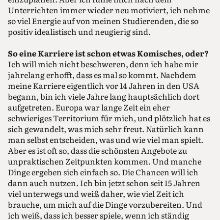
Unterrichten immer wieder neu motiviert, ich nehme
so viel Energie auf von meinen Studierenden, die so
positiv idealistisch und neugierig sind.
So eine Karriere ist schon etwas Komisches, oder?
Ich will mich nicht beschweren, denn ich habe mir
jahrelang erhofft, dass es mal so kommt. Nachdem
meine Karriere eigentlich vor 14 Jahren in den USA
begann, bin ich viele Jahre lang hauptsächlich dort
aufgetreten. Europa war lange Zeit ein eher
schwieriges Territorium für mich, und plötzlich hat es
sich gewandelt, was mich sehr freut. Natürlich kann
man selbst entscheiden, was und wie viel man spielt.
Aber es ist oft so, dass die schönsten Angebote zu
unpraktischen Zeitpunkten kommen. Und manche
Dinge ergeben sich einfach so. Die Chancen will ich
dann auch nutzen. Ich bin jetzt schon seit 15 Jahren
viel unterwegs und weiß daher, wie viel Zeit ich
brauche, um mich auf die Dinge vorzubereiten. Und
ich weiß, dass ich besser spiele, wenn ich ständig