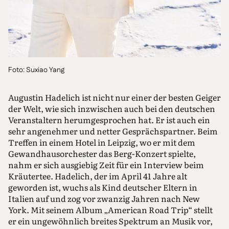
Foto: Suxiao Yang
Augustin Hadelich ist nicht nur einer der besten Geiger
der Welt, wie sich inzwischen auch bei den deutschen
Veranstaltern herumgesprochen hat. Er ist auch ein
sehr angenehmer und netter Gesprächspartner. Beim
Treffen in einem Hotel in Leipzig, wo er mit dem
Gewandhausorchester das Berg-Konzert spielte,
nahm er sich ausgiebig Zeit für ein Interview beim
Kräutertee. Hadelich, der im April 41 Jahre alt
geworden ist, wuchs als Kind deutscher Eltern in
Italien auf und zog vor zwanzig Jahren nach New
York. Mit seinem Album „American Road Trip“ stellt
er ein ungewöhnlich breites Spek­trum an Musik vor,