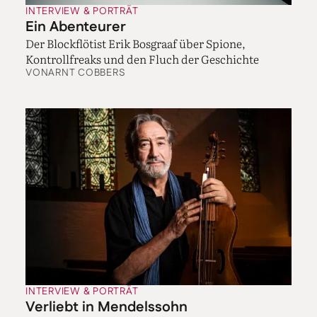
INTERVIEW & PORTRÄT
Anfrage für das Berg-Konzert mit Haitink in Chicago
Ein Abenteurer
und habe es nicht gemacht. Das wäre natürlich toll
Der Blockflötist Erik Bosgraaf über Spione,
gewesen, und mit Haitink zu spielen, hatte ich später
Kontrollfreaks und den Fluch der Geschichte
leider nie wieder die Gelegenheit. Aber damals, das
VON
ARNT COBBERS
war 2011, glaube ich, hatte ich das Stück noch nicht oft
gespielt, das war mir doch zu abenteuerlich, mit nur
zwei Tagen Vorbereitung. Ich glaube, es war die
richtige Entscheidung.
Sie spielen demnächst zweimal das Tschaikowsky-
Konzert hintereinander, mit zwei verschiedenen
Orchestern und zwei verschiedenen Dirigenten.
Und dann im nächsten Monat dreimal Brahms mit
drei verschiedenen Orchestern und drei
verschiedenen Dirigenten. Wie können Sie sich da
Ihre Offenheit für neue Ansätze bewahren?
Gerade bei Brahms fängt man irgendwie jedes Mal
wieder von vorn an und lernt sich erst mal kennen.
INTERVIEW & PORTRÄT
Natürlich habe ich meine Art, das Stück zu spielen,
Verliebt in Mendelssohn
aber es wird immer wieder ein bisschen anders. Bei