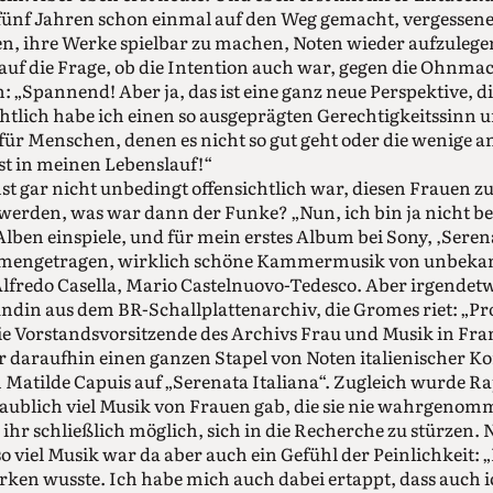
 fünf Jahren schon einmal auf den Weg gemacht, vergesse
en, ihre Werke spielbar zu machen, Noten wieder aufzulege
t auf die Frage, ob die Intention auch war, gegen die Ohnma
: „Spannend! Aber ja, das ist eine ganz neue Perspektive, d
chtlich habe ich einen so ausgeprägten Gerechtigkeitssinn 
für Menschen, denen es nicht so gut geht oder die wenige a
st in meinen Lebenslauf!“
t gar nicht unbedingt offensichtlich war, diesen Frauen z
 werden, was war dann der Funke? „Nun, ich bin ja nicht be
ben einspiele, und für mein erstes Album bei Sony, ‚Serenat
ammengetragen, wirklich schöne Kammermusik von unbeka
lfredo Casella, Mario Castelnuovo-Tedesco. Aber irgendetw
undin aus dem BR-Schallplattenarchiv, die Gromes riet: „Pr
e Vorstandsvorsitzende des Archivs Frau und Musik in Fra
hr daraufhin einen ganzen Stapel von Noten italienischer 
 Matilde Capuis auf „Serenata Italiana“. Zugleich wurde 
laublich viel Musik von Frauen gab, die sie nie wahrgenom
hr schließlich möglich, sich in die Recherche zu stürzen. 
 viel Musik war da aber auch ein Gefühl der Peinlichkeit: „
rken wusste. Ich habe mich auch dabei ertappt, dass auch 