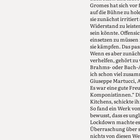
Gromes hat sich vor
auf die Bühne zu hol
sie zunächst irritier
Widerstand zu leisten
sein könnte. Offensi
einsetzen zu müssen 
sie kämpfen. Das pas
Wenn es aber zunächs
verhelfen, gehört zu
Brahms- oder Bach-Al
ich schon viel zus
Giuseppe Martucci, A
Es war eine gute Fre
Komponistinnen.“ Di
Kitchens, schickte i
So fand ein Werk von
bewusst, dass es ung
Lockdown machte es i
Überraschung über so
nichts von diesen We