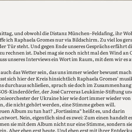
rmittag, und obwohl die Distanz München–Feldafing, ihr Wo
ffe ich Raphaela Gromes nur via Bildschirm. Zu viel los ger
r Tür steht. Und gegen Ende unseres Gesprächs erfährt die 
u rechnen ist. Dabei mag sie noch nicht mal den Wind an O
luss unseres Interviews ein Wort im Raum, mit dem wir es
l auch das Wetter sein, das uns immer wieder bewusst mach
sst sich hier der Kreis hinsichtlich Raphaela Gromes’ mus
s durchaus schließen, sprach sie doch im Zusammenhang
OS-Kinderdörfer, der José Carreras Leukämie-Stiftung und
onieorchester der Ukraine hier wie dort immer wieder v
n, die nicht gehört werden, eine Stimme geben will.
uen Album zu tun hat? „Fortissima“ heißt es, und darin
Antwort. Nein, eigentlich sind es zwei: Zum einen handelt e
n sie mit dem Album nicht nur eine Stimme, sondern si
sein. Aber eben erst heute. Und eben erst mit ihrer Entdec