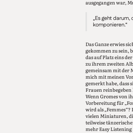
ausgegangen war, Mus
„Es geht darum, 
komponieren.“
Das Ganze erwies sich
gekommen zu sein, be
das auf Platz eins der
zu ihrem zweiten Alb
gemeinsam mit der M
mich mit meinen Vor
gemerkt habe, dass si
Frauen reinbegeben 
Wenn Gromes von ihre
Vorbereitung für „Fo
wird als „Femmes“? D
vielen Miniaturen, d
teilweise tänzerische
mehr Easy Listening 