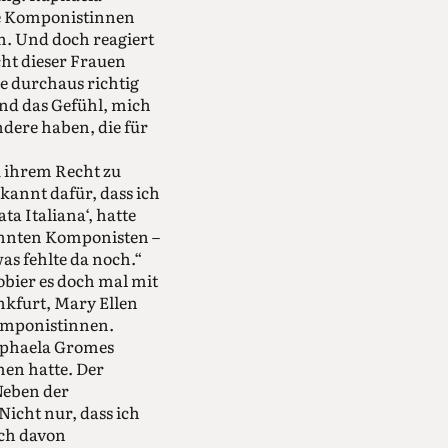
ne Komponistinnen
n. Und doch reagiert
cht dieser Frauen
ie durchaus richtig
und das Gefühl, mich
ndere haben, die für
u ihrem Recht zu
kannt dafür, dass ich
a Italiana‘, hatte
nnten Komponisten –
as fehlte da noch.“
obier es doch mal mit
nkfurt, Mary Ellen
Komponistinnen.
Raphaela Gromes
men hatte. Der
Neben der
Nicht nur, dass ich
ich davon