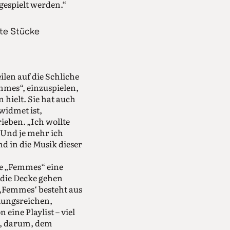
gespielt werden.“
fte Stücke
ilen auf die Schliche
mmes“, einzuspielen,
n hielt. Sie hat auch
widmet ist,
eben. „Ich wollte
 Und je mehr ich
nd in die Musik dieser
re „Femmes“ eine
 die Decke gehen
 ,Femmes‘ besteht aus
slungsreichen,
eine Playlist – viel
ht, darum, dem