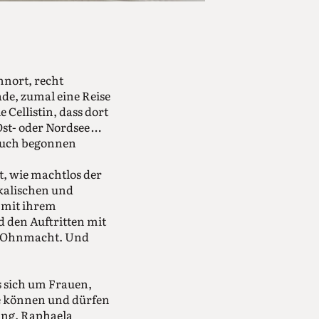
hnort, recht
ade, zumal eine Reise
Cellistin, dass dort
st- oder Nordsee …
 auch begonnen
t, wie machtlos der
ikalischen und
 mit ihrem
 den Auftritten mit
on Ohnmacht. Und
s sich um Frauen,
e können und dürfen
kung. Raphaela