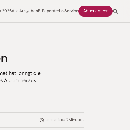
t 2026
Alle Ausgaben
E-Paper
Archiv
Service
Abonnement
en
et hat, bringt die
es Album heraus:
Lesezeit ca.
7
Minuten