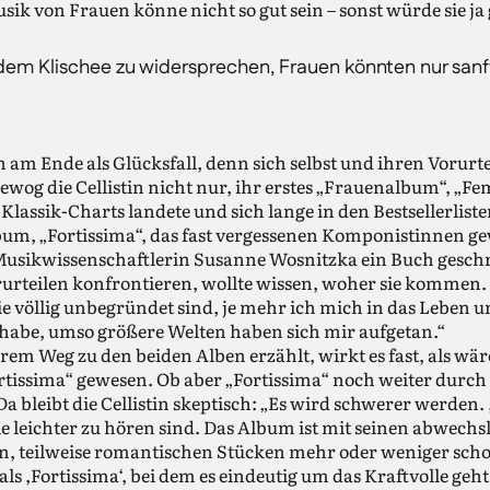
ik von Frauen könne nicht so gut sein – sonst würde sie ja 
dem Klischee zu widersprechen, Frauen könnten nur san
 am Ende als Glücksfall, denn sich selbst und ihren Vorurte
wog die Cellistin nicht nur, ihr erstes „Frauenalbum“, „Fe
 Klassik-Charts landete und sich lange in den Bestsellerliste
um, „Fortissima“, das fast vergessenen Komponistinnen ge
usikwissenschaftlerin Susanne Wosnitzka ein Buch geschri
urteilen konfrontieren, wollte wissen, woher sie kommen.
e völlig unbegründet sind, je mehr ich mich in das Leben u
habe, umso größere Welten haben sich mir aufgetan.“
m Weg zu den beiden Alben erzählt, wirkt es fast, als wä
rtissima“ gewesen. Ob aber „Fortissima“ noch weiter durch
a bleibt die Cellistin skeptisch: „Es wird schwerer werden.
ie leichter zu hören sind. Das Album ist mit seinen abwech
n, teilweise romantischen Stücken mehr oder weniger schon 
als ,Fortissima‘, bei dem es eindeutig um das Kraftvolle ge