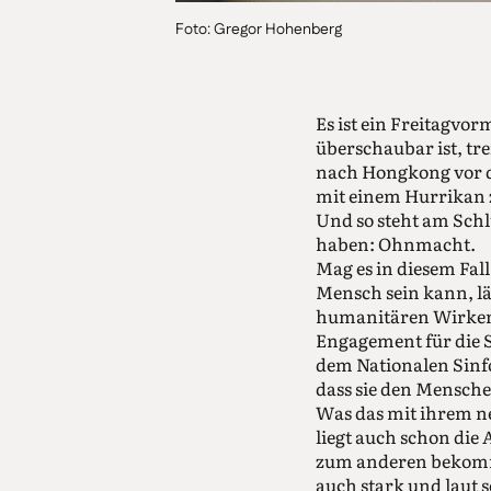
Foto: Gregor Hohenberg
Es ist ein Freitagvo
überschaubar ist, tre
nach Hongkong vor de
mit einem Hurrikan z
Und so steht am Sch
haben: Ohnmacht.
Mag es in diesem Fal
Mensch sein kann, lä
humanitären Wirken
Engagement für die S
dem Nationalen Sinf
dass sie den Mensche
Was das mit ihrem ne
liegt auch schon die 
zum anderen bekomme
auch stark und laut 